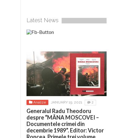
Latest News
Analize
JANUARY 19, 2021
2
Generalul Radu Theodoru
despre “MÂNA MOSCOVEI –
Documentele crimei din
decembrie 1989”. Editor: Victor
Roncea. Primele trei volume