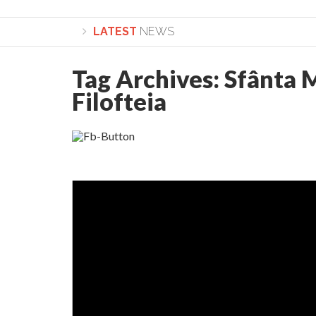
LATEST
NEWS
Tag Archives:
Sfânta 
Lepădarea de sine și urmarea lui Hristos. Cal
Filofteia