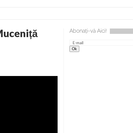
Muceniță
Abonați-vă Aici!
ea spre desăvârșire. Gând de duminică de Elena Solunca Moise