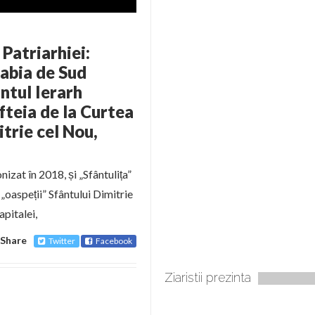
 Patriarhiei:
rabia de Sud
ntul Ierarh
fteia de la Curtea
trie cel Nou,
izat în 2018, și „Sfântulița”
 „oaspeții” Sfântului Dimitrie
apitalei,
Share
Twitter
Facebook
Ziaristii prezinta