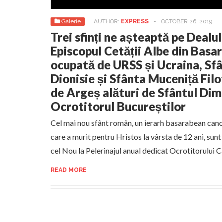
Galerie
AUTHOR:
EXPRESS
-
OCTOBER 26, 2019
Trei sfinți ne așteaptă pe Dealul
Episcopul Cetății Albe din Basa
ocupată de URSS și Ucraina, Sfâ
Dionisie și Sfânta Muceniță Filo
de Argeș alături de Sfântul Dimi
Ocrotitorul Bucureștilor
Cel mai nou sfânt român, un ierarh basarabean canon
care a murit pentru Hristos la vârsta de 12 ani, sunt
cel Nou la Pelerinajul anual dedicat Ocrotitorului C
READ MORE