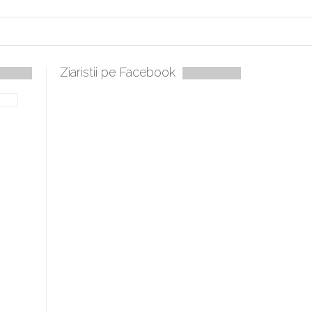
Ziaristii pe Facebook
Sculați, sculați, boieri mari! Sara Nukina are nevoie de ajutorul 