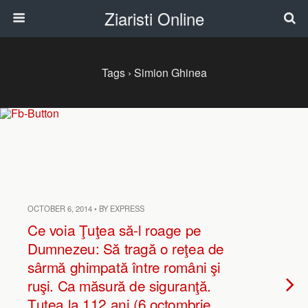
Ziaristi Online
Tags › Simion Ghinea
OCTOBER 6, 2014 • BY EXPRESS
Ce voia Ţuţea să-l roage pe
Dumnezeu: Să tragă o reţea de
sârmă ghimpată între români şi
ruşi. Ca măsură de siguranţă.
Ţuţea la 112 ani (6 octombrie