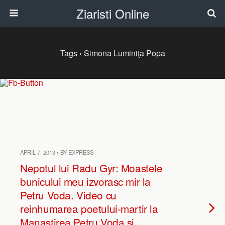
Ziaristi Online
Tags › Simona Luminiţa Popa
APRIL 7, 2013 • BY EXPRESS
Nepotul lui Radu Gyr: Moastele
bunicului meu izvorasc mir la
Petru Voda. Video cu
reinhumarea poetului-martir la
Manastirea Petru Voda si