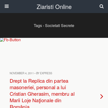
Ziaristi Online
Tags › Societati Secrete
NOVEMBER 4, 2011 • BY EXPRESS
Drept la Replica din partea
masoneriei, personal a lui
Cristian Gherasim, membru al
Marii Loje Naţionale din
România