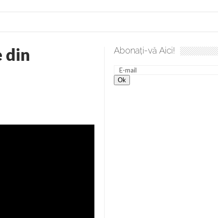
e din
Abonați-vă Aici!
a spre desăvârșire. Gând de duminică de Elena Solunca Moise