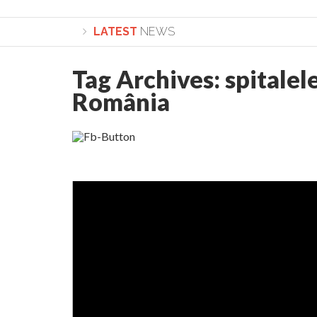
LATEST
NEWS
Tag Archives:
spitalel
Lepădarea de sine și urmarea lui Hristos. Cale
România