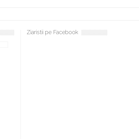
Ziaristii pe Facebook
Sculați, sculați, boieri mari! Sara Nukina are nevoie de ajutorul 