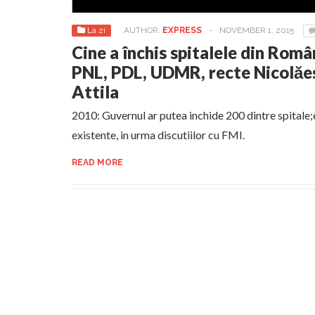
La zi
AUTHOR:
EXPRESS
-
NOVEMBER 1, 2015
Cine a închis spitalele din Rom
PNL, PDL, UDMR, recte Nicolăes
Attila
2010: Guvernul ar putea inchide 200 dintre spitale;
existente, in urma discutiilor cu FMI.
READ MORE