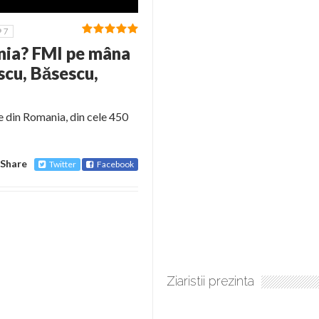
7
ânia? FMI pe mâna
cu, Băsescu,
e din Romania, din cele 450
Share
Twitter
Facebook
Ziaristii prezinta