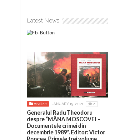
Latest News
Analize
JANUARY 19, 2021
2
Generalul Radu Theodoru
despre “MÂNA MOSCOVEI –
Documentele crimei din
decembrie 1989”. Editor: Victor
Roncea. Primele trei volume