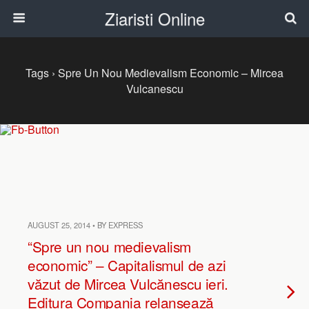
Ziaristi Online
Tags › Spre Un Nou Medievalism Economic – Mircea
Vulcanescu
AUGUST 25, 2014 • BY EXPRESS
“Spre un nou medievalism
economic” – Capitalismul de azi
văzut de Mircea Vulcănescu ieri.
Editura Compania relansează