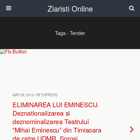
Ziaristi Online
Tags › Tender
MAY 29, 2013 • BY EXPRESS
ELIMINAREA LUI EMINESCU.
Deznationalizarea si
deznominalizarea Teatrului
“Mihai Eminescu” din Timisoara
de catre UDMR, Sorosi,