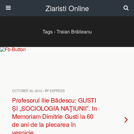
Ziaristi Online
Tags › Traian Brăileanu
OCTOBER 30, 2015 • BY EXPRESS
Profesorul Ilie Bădescu: GUSTI
ȘI „SOCIOLOGIA NAŢIUNII”. In
Memoriam Dimitrie Gusti la 60
de ani de la plecarea în
veşnicie