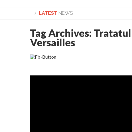
LATEST
NEWS
Tag Archives:
Tratatul
Lepădarea de sine și urmarea lui Hristos. Cale
Versailles