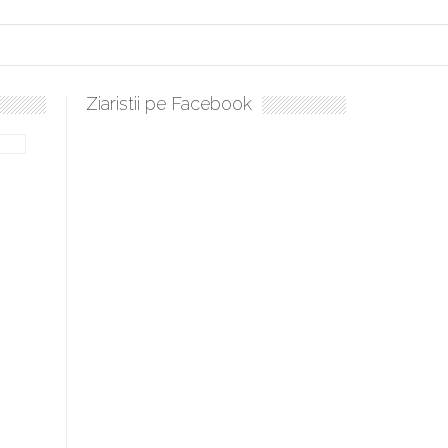
Ziaristii pe Facebook
Sculați, sculați, boieri mari! Sara Nukina are nevoie de ajutorul 