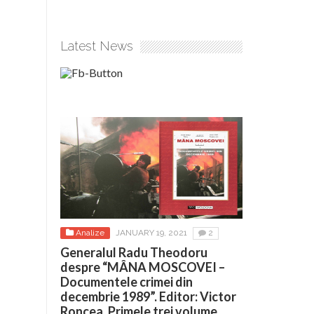
Latest News
Analize
JANUARY 19, 2021
2
Generalul Radu Theodoru
despre “MÂNA MOSCOVEI –
Documentele crimei din
decembrie 1989”. Editor: Victor
Roncea. Primele trei volume