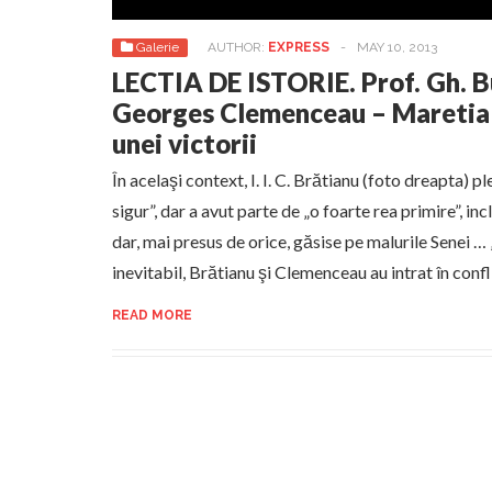
Galerie
AUTHOR:
EXPRESS
-
MAY 10, 2013
LECTIA DE ISTORIE. Prof. Gh. 
Georges Clemenceau – Maretia 
unei victorii
În acelaşi context, I. I. C. Brătianu (foto dreapta) pl
sigur”, dar a avut parte de „o foarte rea primire”, in
dar, mai presus de orice, găsise pe malurile Senei … 
inevitabil, Brătianu şi Clemenceau au intrat în confl
READ MORE