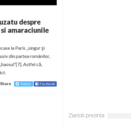
Buzatu despre
si amaraciunile
ecase la Paris „singur şi
clusiv din partea românilor,
„haosul”[7]. Astfel că,
ict.
Share
Twitter
Facebook
Ziaristii prezinta