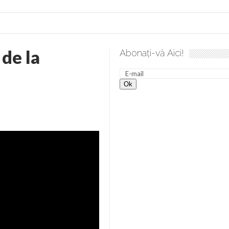
 de la
Abonați-vă Aici!
a spre desăvârșire. Gând de duminică de Elena Solunca Moise