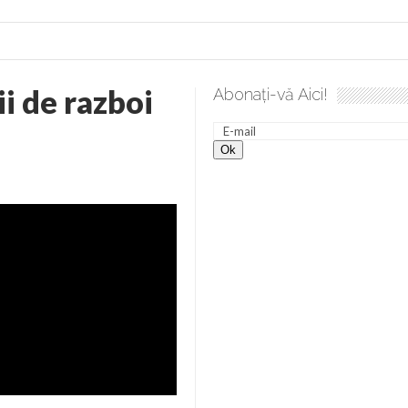
i de razboi
Abonați-vă Aici!
lea spre desăvârșire. Gând de duminică de Elena Solunca Moise
nevoie de ajutorul nostru!
generate de tehnologia 5G și cere Dezbatere Națională
vernul, dat în judecată pentru HG 5G. Antenele de telefonie mo
tă chiar de către el: Sfânta Ana – Orșova
ad și Cavalerii noilor apocalipse. “O societate înfricoșată e mult
 Televiziunea Naţională – o mare sărbătoare. VIDEO
it – pe El să-l ascultați!” În inimi “să-nflorească, ca rod de har, H
rul român: “românii sunt slavi, nu latini”. Fostul agent ceaușist d