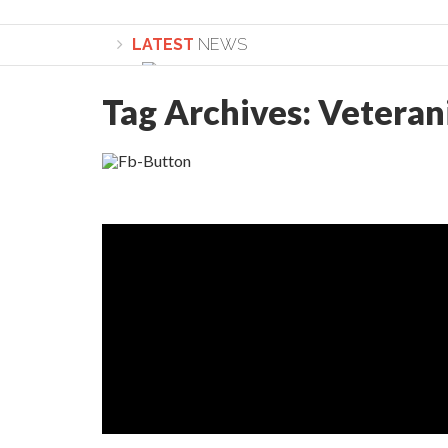
LATEST
NEWS
Tag Archives:
Veterani
Lepădarea de sine și urmarea lui Hristos. Ca
Sculați, sculați, boieri mari! Sara Nukina are 
Academia Române revine în cazul pericolele 
Academia Română: 5G poate cauza CANCER. Gu
La Mulți Ani, Eugen Mihăescu!
Pamfil Șeicaru omagiat la Mănăstirea ctitori
Nu vă fie frică! FOTO și VIDEO cu Corneliu Vl
Mariana Nicolesco: Evenimentele Darclée la
Schimbarea la Față: “Acesta e Fiul Meu Mult Iub
Turnătorul DIE Lucian Boia înjură din nou popo
României