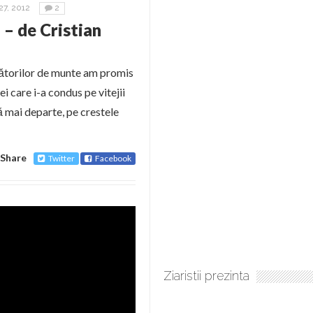
7, 2012
2
 – de Cristian
nătorilor de munte am promis
i care i-a condus pe vitejii
tă mai departe, pe crestele
Share
Twitter
Facebook
Ziaristii prezinta