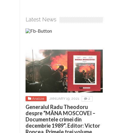
Latest News
Analize
JANUARY 19, 2021
2
Generalul Radu Theodoru
despre “MÂNA MOSCOVEI –
Documentele crimei din
decembrie 1989”. Editor: Victor
Roncea. Primele trei volume