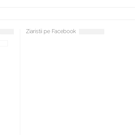
Ziaristii pe Facebook
bilă, periculoase pentru sănătate
 mai ușor de stăpânit”
ristos!”
e la Humanitas militează pentru federalizarea