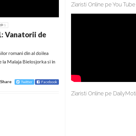
Ziaristi Online pe You Tube
1
: Vanatorii de
lor romani din al doilea
 la Malaja Bielosjorka si in
Share
Twitter
Facebook
Ziaristi Online pe DailyMot