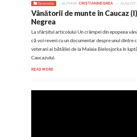
Basarabia
AUTHOR:
CRISTIANNEGREA
-
AUGUST 2
Vânătorii de munte în Caucaz (I)
Negrea
La sfârșitul articolului Un crâmpei din epopeea vâ
că voi reveni cu un documentar despre unul dintre ce
veterani ai bătăliei de la Malaia Bielosjorka în lup
Caucazului.
READ MORE