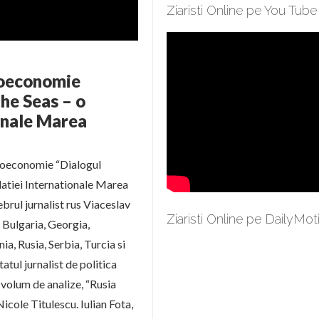
Ziaristi Online pe You Tube
eoeconomie
the Seas – o
ionale Marea
geoeconomie “Dialogul
ndatiei Internationale Marea
rul jurnalist rus Viaceslav
Ziaristi Online pe DailyMot
 Bulgaria, Georgia,
, Rusia, Serbia, Turcia si
atul jurnalist de politica
 volum de analize, “Rusia
icole Titulescu. Iulian Fota,