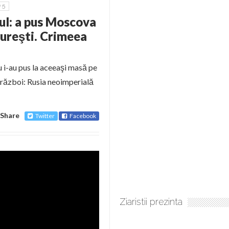
5
lul: a pus Moscova
cureşti. Crimeea
u i-au pus la aceeaşi masă pe
in război: Rusia neoimperială
Share
Twitter
Facebook
Ziaristii prezinta