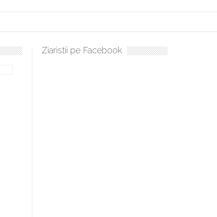
Ziaristii pe Facebook
bilă, periculoase pentru sănătate
 mai ușor de stăpânit”
ristos!”
e la Humanitas militează pentru federalizarea