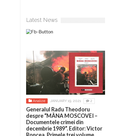
Latest News
Analize
JANUARY 19, 2021
2
Generalul Radu Theodoru
despre “MÂNA MOSCOVEI –
Documentele crimei din
decembrie 1989”. Editor: Victor
Roncea. Primele trei volume