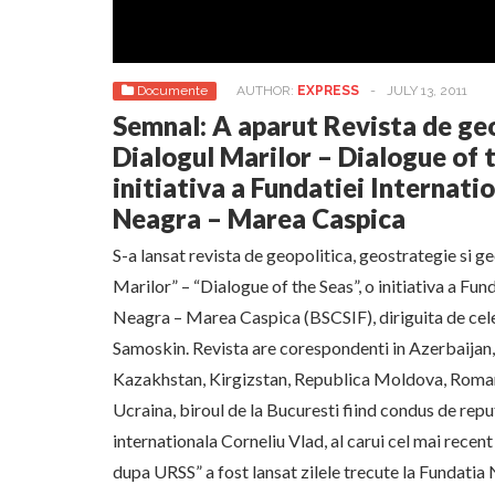
Documente
AUTHOR:
EXPRESS
-
JULY 13, 2011
Semnal: A aparut Revista de g
Dialogul Marilor – Dialogue of 
initiativa a Fundatiei Internat
Neagra – Marea Caspica
S-a lansat revista de geopolitica, geostrategie si 
Marilor” – “Dialogue of the Seas”, o initiativa a Fu
Neagra – Marea Caspica (BSCSIF), diriguita de celeb
Samoskin. Revista are corespondenti in Azerbaijan,
Kazakhstan, Kirgizstan, Republica Moldova, Romania
Ucraina, biroul de la Bucuresti fiind condus de reput
internationala Corneliu Vlad, al carui cel mai recent
dupa URSS” a fost lansat zilele trecute la Fundatia N