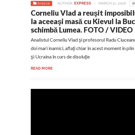
Analize
AUTHOR:
EXPRESS
-
MARCH 11, 2016
Corneliu Vlad a reuşit imposibi
la aceeaşi masă cu Kievul la Bu
schimbă Lumea. FOTO / VIDEO
Analistul Corneliu Vlad şi profesorul Radu Ciucean
doi mari inamici, aflaţi chiar în acest moment în pl
şi Ucraina în curs de disoluţie
READ MORE