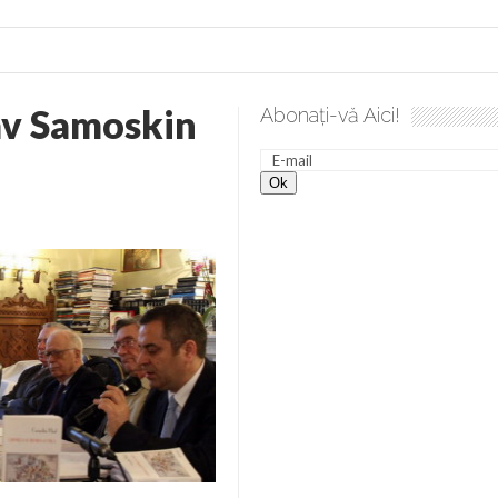
av Samoskin
Abonați-vă Aici!
lea spre desăvârșire. Gând de duminică de Elena Solunca Moise
nevoie de ajutorul nostru!
generate de tehnologia 5G și cere Dezbatere Națională
vernul, dat în judecată pentru HG 5G. Antenele de telefonie mo
tă chiar de către el: Sfânta Ana – Orșova
ad și Cavalerii noilor apocalipse. “O societate înfricoșată e mult
 Televiziunea Naţională – o mare sărbătoare. VIDEO
it – pe El să-l ascultați!” În inimi “să-nflorească, ca rod de har, H
rul român: “românii sunt slavi, nu latini”. Fostul agent ceaușist d