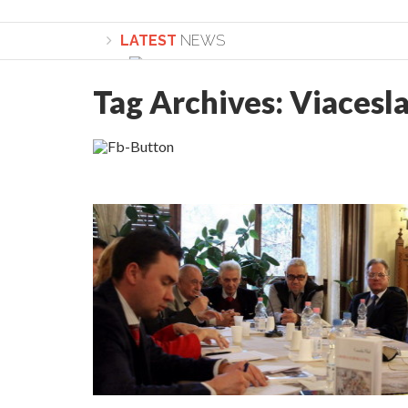
LATEST
NEWS
Tag Archives:
Viacesl
Lepădarea de sine și urmarea lui Hristos. Ca
Sculați, sculați, boieri mari! Sara Nukina are 
Academia Române revine în cazul pericolele 
Academia Română: 5G poate cauza CANCER. Gu
La Mulți Ani, Eugen Mihăescu!
Pamfil Șeicaru omagiat la Mănăstirea ctitori
Nu vă fie frică! FOTO și VIDEO cu Corneliu Vl
Mariana Nicolesco: Evenimentele Darclée la
Schimbarea la Față: “Acesta e Fiul Meu Mult Iub
Turnătorul DIE Lucian Boia înjură din nou popo
României