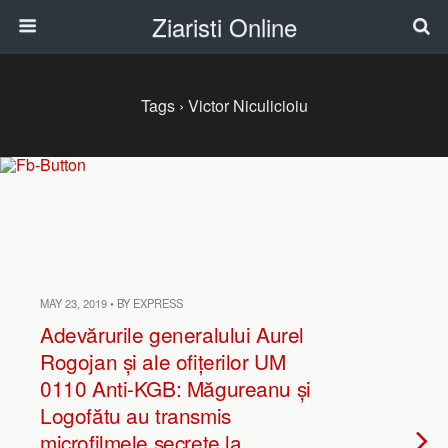
Ziaristi Online
Tags › Victor Niculicioiu
MAY 23, 2019 • BY EXPRESS
Adevărurile generalului Aurel
Rogojan și ale ofițerilor UM
0110 Anti-KGB: Măgureanu și
Logofătu au transmis
microfilmele secrete la