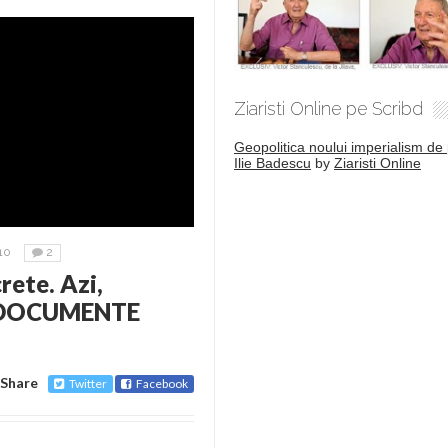
Ziaristi Online pe Scribd
Geopolitica noului imperialism de 
Ilie Badescu
by
Ziaristi Online
10
2
rete. Azi,
. DOCUMENTE
Share
Twitter
Facebook