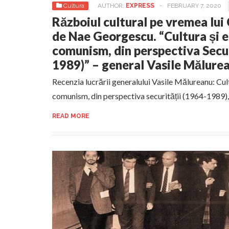
Cultura
AUTHOR:
EXPRESS
-
FEBRUARY 7, 2020
Războiul cultural pe vremea lu
de Nae Georgescu. “Cultura și e
comunism, din perspectiva Secur
1989)” – general Vasile Mălure
Recenzia lucrării generalului Vasile Mălureanu: Cul
comunism, din perspectiva securității (1964-1989)
READ MORE