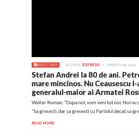
AVO / AVH
AUTHOR:
EXPRESS
-
MARCH 29, 2011
Stefan Andrei la 80 de ani. Pet
mare mincinos. Nu Ceausescu l-a
generalul-maior al Armatei Ro
Walter Roman: “Dupa noi, vom veni tot noi. Noi nu sc
“Sa gresesti, dar sa gresesti cu Partidul decat sa gr
READ MORE