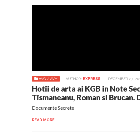
AVO / AVH
AUTHOR:
EXPRESS
-
DECEMBER 27, 20
Hotii de arta ai KGB in Note Sec
Tismaneanu, Roman si Brucan
Documente Secrete
READ MORE