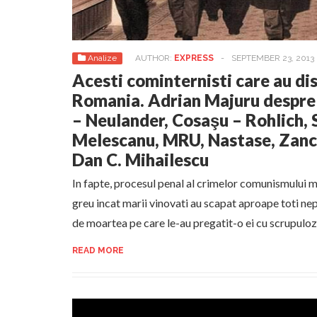
Analize
AUTHOR:
EXPRESS
-
SEPTEMBER 23, 2013
Acesti cominternisti care au dis
Romania. Adrian Majuru despre 
– Neulander, Cosaşu – Rohlich, 
Melescanu, MRU, Nastase, Zanc,
Dan C. Mihailescu
In fapte, procesul penal al crimelor comunismului m
greu incat marii vinovati au scapat aproape toti nep
de moartea pe care le-au pregatit-o ei cu scrupulozi
READ MORE