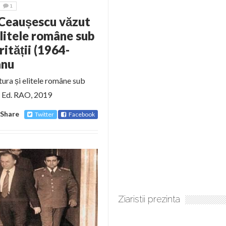
1
i Ceaușescu văzut
litele române sub
ității (1964-
anu
tura și elitele române sub
, Ed. RAO, 2019
Share
Twitter
Facebook
Ziaristii prezinta