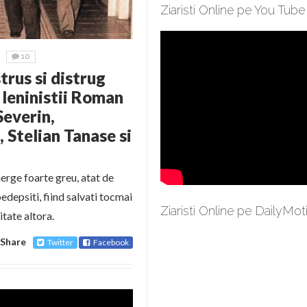
Ziaristi Online pe You Tube
10
trus si distrug
leninistii Roman
Severin,
 Stelian Tanase si
erge foarte greu, atat de
edepsiti, fiind salvati tocmai
Ziaristi Online pe DailyMot
tate altora.
Share
Twitter
Facebook