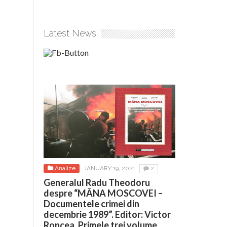
Latest News
Analize
JANUARY 19, 2021
2
Generalul Radu Theodoru
despre “MÂNA MOSCOVEI –
Documentele crimei din
decembrie 1989”. Editor: Victor
Roncea. Primele trei volume