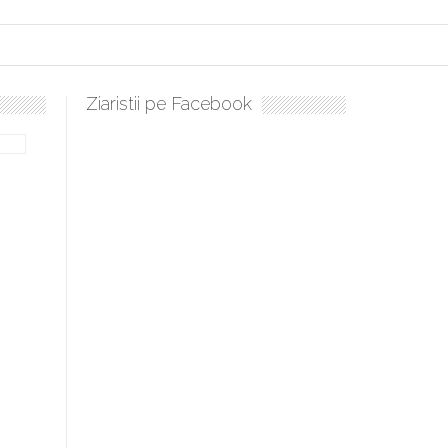
Ziaristii pe Facebook
Sculați, sculați, boieri mari! Sara Nukina are nevoie de ajutorul no