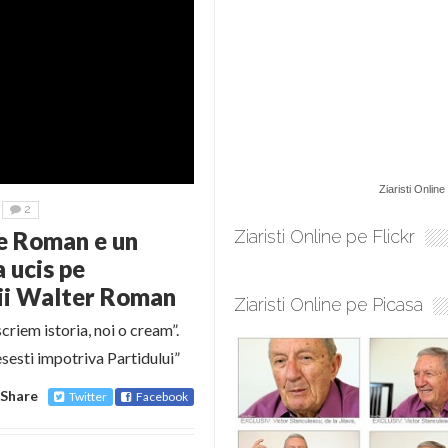
Ziaristi Online
2
re Roman e un
Ziaristi Online pe Flickr
 ucis pe
sii Walter Roman
Ziaristi Online pe Picasa
riem istoria, noi o cream”.
esesti impotriva Partidului”
Share
Twitter
Facebook