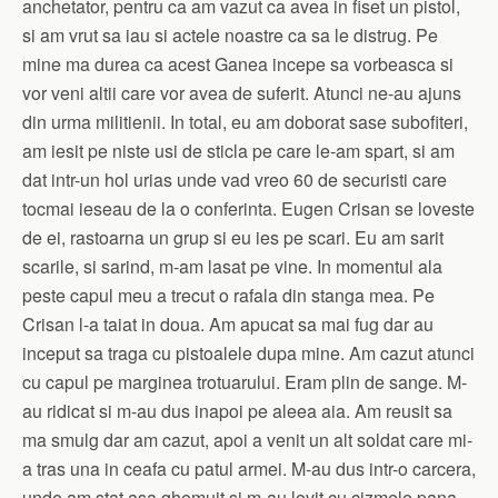
anchetator, pentru ca am vazut ca avea in fiset un pistol,
si am vrut sa iau si actele noastre ca sa le distrug. Pe
mine ma durea ca acest Ganea incepe sa vorbeasca si
vor veni altii care vor avea de suferit. Atunci ne-au ajuns
din urma militienii. In total, eu am doborat sase subofiteri,
am iesit pe niste usi de sticla pe care le-am spart, si am
dat intr-un hol urias unde vad vreo 60 de securisti care
tocmai ieseau de la o conferinta. Eugen Crisan se loveste
de ei, rastoarna un grup si eu ies pe scari. Eu am sarit
scarile, si sarind, m-am lasat pe vine. In momentul ala
peste capul meu a trecut o rafala din stanga mea. Pe
Crisan l-a taiat in doua. Am apucat sa mai fug dar au
inceput sa traga cu pistoalele dupa mine. Am cazut atunci
cu capul pe marginea trotuarului. Eram plin de sange. M-
au ridicat si m-au dus inapoi pe aleea aia. Am reusit sa
ma smulg dar am cazut, apoi a venit un alt soldat care mi-
a tras una in ceafa cu patul armei. M-au dus intr-o carcera,
unde am stat asa ghemuit si m-au lovit cu cizmele pana