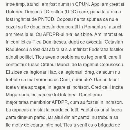
intre timp, atunci, am fost numit in CPUN. Apoi am creat si
Uniunea Democrat Crestina (UDC) care, pana la urma a
fost inghitita de PNTCD. Coposu ne tot spunea ca nu e
cazul sa fie doua crestin democratii in Romania si atunci
am mers la ei. Cu AFDPR-ul n-a iesit bine. Am intrat si eu
in conflict cu Ticu Dumitrescu, dupa ce avocatul Octavian
Radulescu a fost dat afara si s-a infiintat Federatia fostilor
etinuti politici. Ticu avea o problema cu legionarii, care il
contestau: luase Ordinul Muncii de la regimul Ceausescu.
El zicea ca legionarii fac, ca legionarii dreg, ca acum nu
trebuie sa mai vorbeasca. Cum, domnule? Dar au tacut
toata viata aproape, in lagare si inchisori. Cred ca il incita
Magureanu, cu care se tot intalnea. Dar ei erau
majoritatea membrilor AFDPR, cum au fost si in inchisori.
La arpacas am stat la coada cu totii. Faptul ca unul facea
parte dintr-un partid, iar altul din alt partid, nu trebuia sa
fie motiv de cearta intre noi. Ticu a venit cu o brigada de