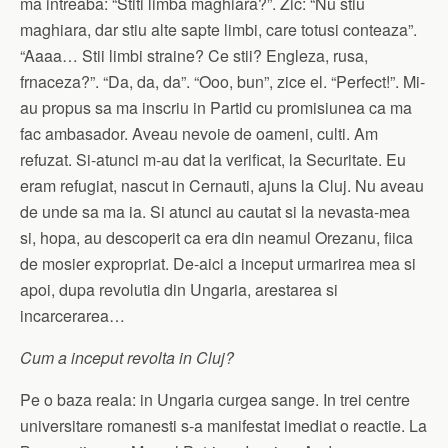
ma intreaba: “Stiti limba maghiara?”. Zic: “Nu stiu
maghiara, dar stiu alte sapte limbi, care totusi conteaza”.
“Aaaa… Stii limbi straine? Ce stii? Engleza, rusa,
frnaceza?”. “Da, da, da”. “Ooo, bun”, zice el. “Perfect!”. Mi-
au propus sa ma inscriu in Partid cu promisiunea ca ma
fac ambasador. Aveau nevoie de oameni, culti. Am
refuzat. Si-atunci m-au dat la verificat, la Securitate. Eu
eram refugiat, nascut in Cernauti, ajuns la Cluj. Nu aveau
de unde sa ma ia. Si atunci au cautat si la nevasta-mea
si, hopa, au descoperit ca era din neamul Orezanu, fiica
de mosier expropriat. De-aici a inceput urmarirea mea si
apoi, dupa revolutia din Ungaria, arestarea si
incarcerarea…
Cum a inceput revolta in Cluj?
Pe o baza reala: in Ungaria curgea sange. In trei centre
universitare romanesti s-a manifestat imediat o reactie. La