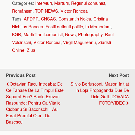
Categories:
Interviuri
,
Marturii
,
Regimul comunist
,
Românism
,
TOP NEWS
,
Victor Roncea
Tags:
AFDPR
,
CNSAS
,
Constantin Noica
,
Cristina
Nichitus Roncea
,
Fostii detinuti politic
,
In Memoriam
,
KGB
,
Martirii anticomunisti
,
News
,
Photography
,
Raul
Volcinschi
,
Victor Roncea
,
Virgil Magureanu
,
Ziaristi
Online
,
Ziua
Previous Post
Next Post
Octavian Racu Intreaba: De
Silvio Berlusconi, Mason Initiat
Ce Tanase De La Timpul Este
In Loja Propaganda Due De
Suparat Foc? Radio Erevan
Licio Gelli. DOVADA
Raspunde: Pentru Ca Vitalie
FOTO/VIDEO
Ciobanu Si Baconschi I-Au
Furat Premiul Oferit De
Basescu