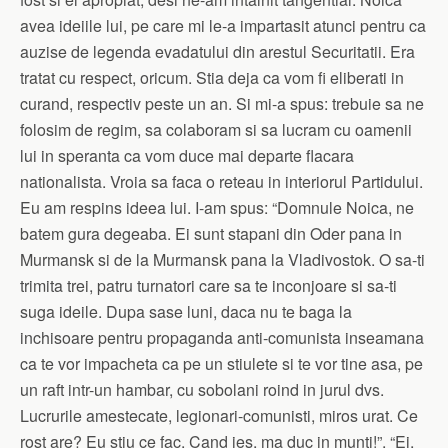
avea ideiile lui, pe care mi le-a impartasit atunci pentru ca
auzise de legenda evadatului din arestul Securitatii. Era
tratat cu respect, oricum. Stia deja ca vom fi eliberati in
curand, respectiv peste un an. Si mi-a spus: trebuie sa ne
folosim de regim, sa colaboram si sa lucram cu oamenii
lui in speranta ca vom duce mai departe flacara
nationalista. Vroia sa faca o reteau in interiorul Partidului.
Eu am respins ideea lui. I-am spus: “Domnule Noica, ne
batem gura degeaba. Ei sunt stapani din Oder pana in
Murmansk si de la Murmansk pana la Vladivostok. O sa-ti
trimita trei, patru turnatori care sa te inconjoare si sa-ti
suga ideile. Dupa sase luni, daca nu te baga la
inchisoare pentru propaganda anti-comunista inseamana
ca te vor impacheta ca pe un stiulete si te vor tine asa, pe
un raft intr-un hambar, cu sobolani roind in jurul dvs.
Lucrurile amestecate, legionari-comunisti, miros urat. Ce
rost are? Eu stiu ce fac. Cand ies, ma duc in munti!”. “Ei,