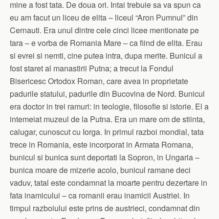
mine a fost tata. De doua ori. Intai trebuie sa va spun ca
eu am facut un liceu de elita – liceul “Aron Pumnul” din
Cernauti. Era unul dintre cele cinci licee mentionate pe
tara – e vorba de Romania Mare – ca fiind de elita. Erau
si evrei si nemti, cine putea intra, dupa merite. Bunicul a
fost staret al manastirii Putna; a trecut la Fondul
Bisericesc Ortodox Roman, care avea in proprietate
padurile statului, padurile din Bucovina de Nord. Bunicul
era doctor in trei ramuri: in teologie, filosofie si istorie. El a
intemeiat muzeul de la Putna. Era un mare om de stiinta,
calugar, cunoscut cu Iorga. In primul razboi mondial, tata
trece in Romania, este incorporat in Armata Romana,
bunicul si bunica sunt deportati la Sopron, in Ungaria –
bunica moare de mizerie acolo, bunicul ramane deci
vaduv, tatal este condamnat la moarte pentru dezertare in
fata inamicului – ca romanii erau inamicii Austriei. In
timpul razboiului este prins de austrieci, condamnat din