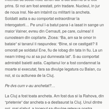
prins. Si noi am fost arestati, prin tradare. Nucleul, in jur
de noua insi. Ne-am intalnit cu militarii la ancheta.
Soldatii astia s-au comportat extraordinar la
interogatorii… Pe unul l-a batut pana l-a lasat in sange un
maior Vainer, evreu din Cernauti, pe care, culmea! il
cunosteam din copilarie. Zicea: “Ba, am sa te omor in
bataie” si tanarul ii raspundea: “Bine, si ce castigati? Il
omorati pe soldatul Ene, fiu de iobag din tata in fiu. La un
neam intreg nu ai sa pui dumneata lat”. S-au comportat
admirabil baietii astia. Capitanul lor a fost condamnat la
moarte si executat, fara sa divulge legatura cu Balan, cu
noi, si cu actiunea de la Cluj.
Pe dvs cum v-au anchetat?…
La Cluj a fost toata ancheta. Am fost dus si la Rahova, din
“prietenie” dar ancheta s-a desfasurat la Cluj. Unul dintre
noi, mai slabut, a inceput sa divulge reteaua nostra.