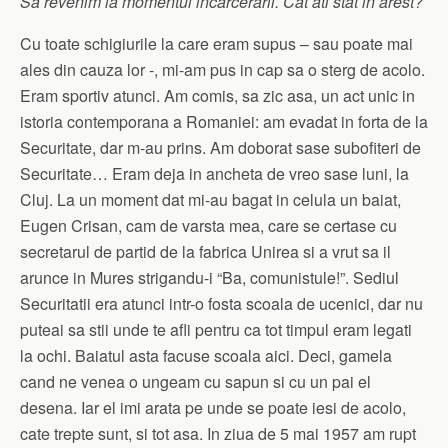
Sa revenim la momentul incarcerarii. Cat ati stat in arest?
Cu toate schigiurile la care eram supus – sau poate mai
ales din cauza lor -, mi-am pus in cap sa o sterg de acolo.
Eram sportiv atunci. Am comis, sa zic asa, un act unic in
istoria contemporana a Romaniei: am evadat in forta de la
Securitate, dar m-au prins. Am doborat sase subofiteri de
Securitate… Eram deja in ancheta de vreo sase luni, la
Cluj. La un moment dat mi-au bagat in celula un baiat,
Eugen Crisan, cam de varsta mea, care se certase cu
secretarul de partid de la fabrica Unirea si a vrut sa il
arunce in Mures strigandu-i “Ba, comunistule!”. Sediul
Securitatii era atunci intr-o fosta scoala de ucenici, dar nu
puteai sa stii unde te afli pentru ca tot timpul eram legati
la ochi. Baiatul asta facuse scoala aici. Deci, gamela
cand ne venea o ungeam cu sapun si cu un pai el
desena. Iar el imi arata pe unde se poate iesi de acolo,
cate trepte sunt, si tot asa. In ziua de 5 mai 1957 am rupt