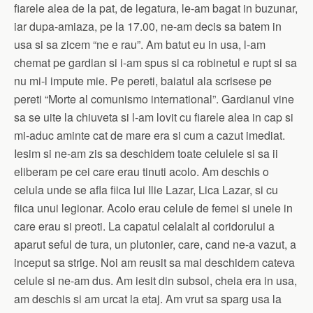
fiarele alea de la pat, de legatura, le-am bagat in buzunar,
iar dupa-amiaza, pe la 17.00, ne-am decis sa batem in
usa si sa zicem “ne e rau”. Am batut eu in usa, l-am
chemat pe gardian si i-am spus si ca robinetul e rupt si sa
nu mi-l impute mie. Pe pereti, baiatul ala scrisese pe
pereti “Morte al comunismo international”. Gardianul vine
sa se uite la chiuveta si l-am lovit cu fiarele alea in cap si
mi-aduc aminte cat de mare era si cum a cazut imediat.
Iesim si ne-am zis sa deschidem toate celulele si sa ii
eliberam pe cei care erau tinuti acolo. Am deschis o
celula unde se afla fiica lui Ilie Lazar, Lica Lazar, si cu
fiica unui legionar. Acolo erau celule de femei si unele in
care erau si preoti. La capatul celalalt al coridorului a
aparut seful de tura, un plutonier, care, cand ne-a vazut, a
inceput sa strige. Noi am reusit sa mai deschidem cateva
celule si ne-am dus. Am iesit din subsol, cheia era in usa,
am deschis si am urcat la etaj. Am vrut sa sparg usa la