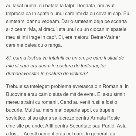
au lasat numai cu bataia la talpi. Deodata, am avut
impresia ca in spate e unul care imi da cu ceva in cap. Eu
simteam, dar nu vedeam. Dar o simteam deja pe scoarta
si ziceam “Ma, al dracu’, sta unul cu un ciocan in spatele
meu si imi trage in cap”. Ei, era maiorul Beiner-Vainer
care ma batea cu o ranga.
Si, cum a fost sa va intalniti cu un om pe care il stiati de
mic si care era acum in postura de tortionar, iar
dumneavoastra in postura de victima?
Trebuie sa intelegeti problema evreiasca din Romania. In
Bucovina erau cam o suta de mii de evrei. Ei s-au simtit
mereu straini cu romanii. Cand au venit rusii a fost o
bucurie. Multi au mers mai departe apoi, cu trupele
sovietice, si au ajuns sa lucreze pentru Armata Rosie
cine stie pe unde. Altii pentru Securitate sau Partid. Asta
a fost… Acesti oameni erau cei care, in general, au