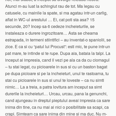
Atunci m-au luat la schingiut rau de tot. Ma legau cu
catusele, cu mainile la spate, si ma agatau intr-un carlig,
aflat in WC-ul arestului … Ei, cat poti sta asa? 15
secunde, 20? Incep sa-ti cedeze incheieturile, se
instaleaza o durere ingrozitoare… Asta se cheama
estrapada, in termeni stiintifici – au inventat-o spaniolii, se
zice. E ca si cu “patul lui Procust”: esti mic, te pune intr-un
pat mare, te intinde si te rupe. Dupa aia, bataia la talpi. La
inceput ai impresia, cand il vezi pe ala ca da cu ciomagul
– tu stai legat, cu picioarele in sus si cu un baston bagat
pe dupa picioare si pe la incheieturi, unul te rastoarna, tu
stai cu picioarele in sus si unul te loveste – ca nu simti
nimic… La a treia, a patra lovitura am inceput sa simt
durerile la incheieturi… Urcau, urcau, pana la genunchi,
cand ajungeau in dreptul pieptului aveai impresia ca sare
inima din tine, ca nu mai ai nici o posibilitate sa scapi, ca
crapi. Simteam ca sare inima din mine si ma duc. Nu m-