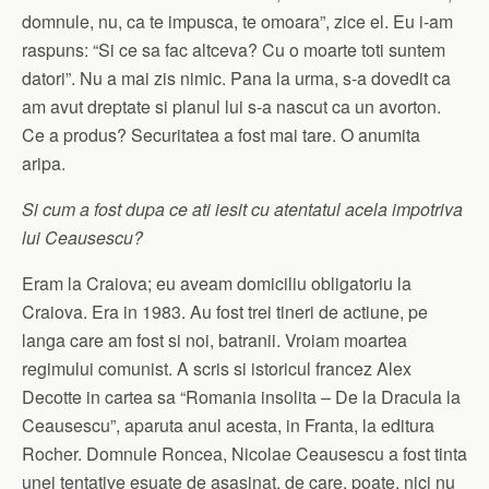
domnule, nu, ca te impusca, te omoara”, zice el. Eu i-am
raspuns: “Si ce sa fac altceva? Cu o moarte toti suntem
datori”. Nu a mai zis nimic. Pana la urma, s-a dovedit ca
am avut dreptate si planul lui s-a nascut ca un avorton.
Ce a produs? Securitatea a fost mai tare. O anumita
aripa.
Si cum a fost dupa ce ati iesit cu atentatul acela impotriva
lui Ceausescu?
Eram la Craiova; eu aveam domiciliu obligatoriu la
Craiova. Era in 1983. Au fost trei tineri de actiune, pe
langa care am fost si noi, batranii. Vroiam moartea
regimului comunist. A scris si istoricul francez Alex
Decotte in cartea sa “Romania insolita – De la Dracula la
Ceausescu”, aparuta anul acesta, in Franta, la editura
Rocher. Domnule Roncea, Nicolae Ceausescu a fost tinta
unei tentative esuate de asasinat, de care, poate, nici nu