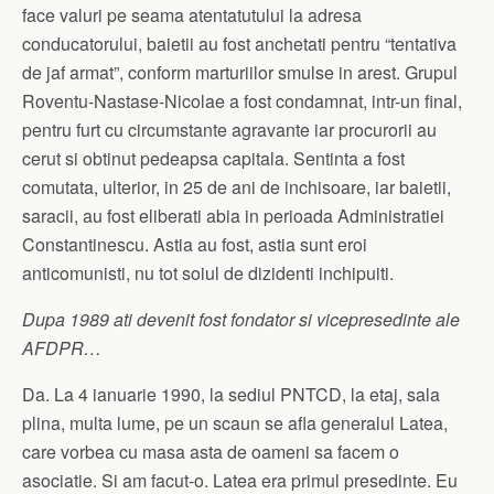
face valuri pe seama atentatutului la adresa
conducatorului, baietii au fost anchetati pentru “tentativa
de jaf armat”, conform marturiilor smulse in arest. Grupul
Roventu-Nastase-Nicolae a fost condamnat, intr-un final,
pentru furt cu circumstante agravante iar procurorii au
cerut si obtinut pedeapsa capitala. Sentinta a fost
comutata, ulterior, in 25 de ani de inchisoare, iar baietii,
saracii, au fost eliberati abia in perioada Administratiei
Constantinescu. Astia au fost, astia sunt eroi
anticomunisti, nu tot soiul de dizidenti inchipuiti.
Dupa 1989 ati devenit fost fondator si vicepresedinte ale
AFDPR…
Da. La 4 ianuarie 1990, la sediul PNTCD, la etaj, sala
plina, multa lume, pe un scaun se afla generalul Latea,
care vorbea cu masa asta de oameni sa facem o
asociatie. Si am facut-o. Latea era primul presedinte. Eu