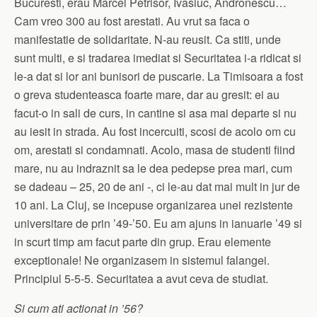
Bucuresti, erau Marcel Petrisor, Ivasiuc, Andronescu…
Cam vreo 300 au fost arestati. Au vrut sa faca o
manifestatie de solidaritate. N-au reusit. Ca stiti, unde
sunt multi, e si tradarea imediat si Securitatea i-a ridicat si
le-a dat si lor ani bunisori de puscarie. La Timisoara a fost
o greva studenteasca foarte mare, dar au gresit: ei au
facut-o in sali de curs, in cantine si asa mai departe si nu
au iesit in strada. Au fost incercuiti, scosi de acolo om cu
om, arestati si condamnati. Acolo, masa de studenti fiind
mare, nu au indraznit sa le dea pedepse prea mari, cum
se dadeau – 25, 20 de ani -, ci le-au dat mai mult in jur de
10 ani. La Cluj, se incepuse organizarea unei rezistente
universitare de prin ’49-’50. Eu am ajuns in ianuarie ’49 si
in scurt timp am facut parte din grup. Erau elemente
exceptionale! Ne organizasem in sistemul falangei.
Principiul 5-5-5. Securitatea a avut ceva de studiat.
Si cum ati actionat in ’56?