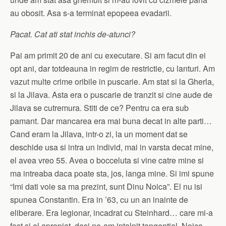
au obosit. Asa s-a terminat epopeea evadarii.
Pacat. Cat ati stat inchis de-atunci?
Pai am primit 20 de ani cu executare. Si am facut din ei
opt ani, dar totdeauna in regim de restrictie, cu lanturi. Am
vazut multe crime oribile in puscarie. Am stat si la Gherla,
si la Jilava. Asta era o puscarie de tranzit si cine aude de
Jilava se cutremura. Stiti de ce? Pentru ca era sub
pamant. Dar mancarea era mai buna decat in alte parti…
Cand eram la Jilava, intr-o zi, la un moment dat se
deschide usa si intra un individ, mai in varsta decat mine,
el avea vreo 55. Avea o bocceluta si vine catre mine si
ma intreaba daca poate sta, jos, langa mine. Si imi spune
“Imi dati voie sa ma prezint, sunt Dinu Noica”. El nu isi
spunea Constantin. Era in ’63, cu un an inainte de
eliberare. Era legionar, incadrat cu Steinhard… care mi-a
fost si el apropiat, desi ne-am intalnit tangential. Noica