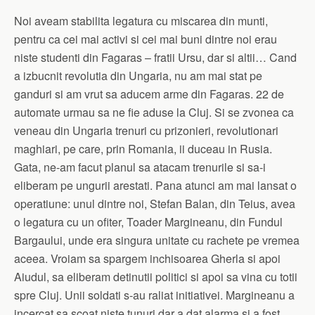
Noi aveam stabilita legatura cu miscarea din munti,
pentru ca cei mai activi si cei mai buni dintre noi erau
niste studenti din Fagaras – fratii Ursu, dar si altii… Cand
a izbucnit revolutia din Ungaria, nu am mai stat pe
ganduri si am vrut sa aducem arme din Fagaras. 22 de
automate urmau sa ne fie aduse la Cluj. Si se zvonea ca
veneau din Ungaria trenuri cu prizonieri, revolutionari
maghiari, pe care, prin Romania, ii duceau in Rusia.
Gata, ne-am facut planul sa atacam trenurile si sa-i
eliberam pe ungurii arestati. Pana atunci am mai lansat o
operatiune: unul dintre noi, Stefan Balan, din Teius, avea
o legatura cu un ofiter, Toader Margineanu, din Fundul
Bargaului, unde era singura unitate cu rachete pe vremea
aceea. Vroiam sa spargem inchisoarea Gherla si apoi
Aiudul, sa eliberam detinutii politici si apoi sa vina cu totii
spre Cluj. Unii soldati s-au raliat initiativei. Margineanu a
incercat sa scoat niste tunuri dar a dat alarma si a fost