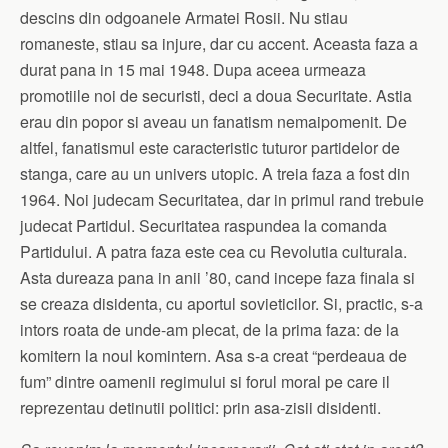
descins din odgoanele Armatei Rosii. Nu stiau
romaneste, stiau sa injure, dar cu accent. Aceasta faza a
durat pana in 15 mai 1948. Dupa aceea urmeaza
promotiile noi de securisti, deci a doua Securitate. Astia
erau din popor si aveau un fanatism nemaipomenit. De
altfel, fanatismul este caracteristic tuturor partidelor de
stanga, care au un univers utopic. A treia faza a fost din
1964. Noi judecam Securitatea, dar in primul rand trebuie
judecat Partidul. Securitatea raspundea la comanda
Partidului. A patra faza este cea cu Revolutia culturala.
Asta dureaza pana in anii ’80, cand incepe faza finala si
se creaza disidenta, cu aportul sovieticilor. Si, practic, s-a
intors roata de unde-am plecat, de la prima faza: de la
komitern la noul komintern. Asa s-a creat “perdeaua de
fum” dintre oamenii regimului si forul moral pe care il
reprezentau detinutii politici: prin asa-zisii disidenti.