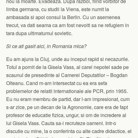
nou la moarte. Evadeaza. Dupa razboi, fiind vorbitor de
limba germana, cu studii la Viena, este numit la
ambasada si apoi consul la Berlin. Cu un asemenea
trecut, va dati seama ca am fost nevoiti sa ne refugiem in
tara dupa ultimatumul sovietic.
Si ce ati gasit aici, in Romania mica?
Eu am ajuns la Cluj, unde au inceput rapid si necazurile.
Totul a pornit de la Gisela Vass, al carei nepotel sade pe
scaunul de presedinte al Camerei Deputatilor – Bogdan
Olteanu. Cand m-am intersectat cu ea era sefa
problemelor de relatii internationale ale PCR, prin 1955.
Eu nu eram membru de partid, dar l-am impresionat, cum
s-ar zice, pe un decan de la Agronomie, care era de fapt
profesor de educatie fizica, ungur, si om de incredere al
lui Gisela Vass. Cauta sa-i recruteze oameni. Intr-o
discutie cu mine, la o conferinta cu alte cadre didactice, el