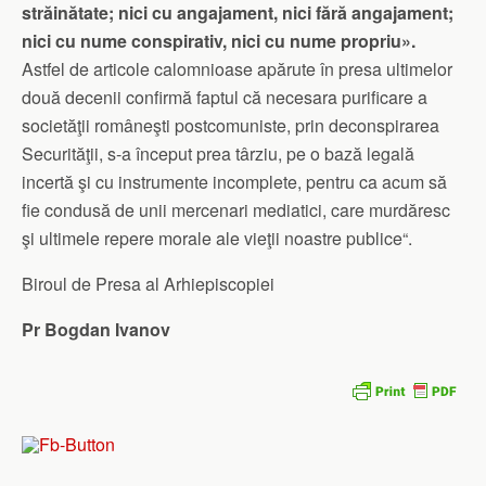
străinătate; nici cu angajament, nici fără angajament;
nici cu nume conspirativ, nici cu nume propriu».
Astfel de articole calomnioase apărute în presa ultimelor
două decenii confirmă faptul că necesara purificare a
societăţii româneşti postcomuniste, prin deconspirarea
Securităţii, s-a început prea târziu, pe o bază legală
incertă şi cu instrumente incomplete, pentru ca acum să
fie condusă de unii mercenari mediatici, care murdăresc
şi ultimele repere morale ale vieţii noastre publice“.
Biroul de Presa al Arhiepiscopiei
Pr Bogdan Ivanov