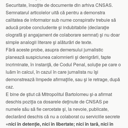
Securitate, însoţite de documente din arhiva CNSAS.
Semnatarul articolelor uită că pentru a demonstra
calitatea de informator sub nume conspirativ trebuie să
aducă probe concludente şi indubitabile (declaraţie
olografă şi angajament de colaborare semnat) şi nu doar
simple analogii literare şi alăturări de texte.
Fără aceste probe, asupra demersului jurnalistic
planează suspiciunea calomnierii şi denigrării, fapte
incriminate, în instanţă, de Codul Penal, soluţie pe care o
luăm în calcul, în cazul în care jurnalista nu îşi
demonstrează limpede afirmaţiile, sau şi le retrage, după
caz.
E bine de ştiut că Mitropolitul Bartolomeu şi-a afirmat
deschis poziţia ca dosarele deţinute de CNSAS pe
numele său să fie cercetate şi, la nevoie, publicate,
declarând deschis că nu a colaborat cu serviciile secrete
«nici în detenţie, nici în libertate; nici în tară, nici în