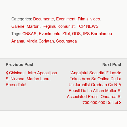
Categories:
Documente
,
Eveniment
,
Film si video
,
Galerie
,
Marturii
,
Regimul comunist
,
TOP NEWS
Tags:
CNSAS
,
Evenimentul Zilei
,
GDS
,
IPS Bartolomeu
Anania
,
Mirela Corlatan
,
Securitatea
Previous Post
Next Post
Chisinaul, Intre Apocalipsa
"Angajatul Securitatii" Laszlo
Si Nirvana: Marian Lupu,
Tokes Vrea Sa Obtina De La
Presedinte!
Un Jurnalist Oradean Ce N-A
Reusit De La Alison Mutler Si
Associated Press: Onoarea Si
700.000.000 De Lei