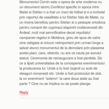
Monumentul Corvin este o opera de arta moderna nu
un document istoric.Conflictul specific in epoca intre
Matei si Stefan n-a fost un meci de fotbal si s-a incheiat
prin raportul de vasalitate a lui Stefan fata de Matei, cu
un imens beneficiu pentru Stefan si o peisopie ortodoxa
pentru romanii din cuprinsul stapinirii moldovenesti din
Ardeal, mult mai semnificative decat reyultatul
campaniei regelui in Moldova, greu de spus de catre
cine cistigata si oricum neimportant prin urmari.Iorga a
salvat atunci monumentul de la demolare prin plasarea
acelei placi, care, obiectiv, nu are ce cauta pe soculul
statuii. Ceremonia de reinaugurare a fost penibila. De
ce a lipsit universitatea de la conceperea evenimentului
la producerea lui. Unde a fu fost clujenii cu sute de
steaguri romanesti etc. Unde a fost protocolul de stat,
la un eveniment “solemn” la care doua state au fost
parte ? Cine nu se implica nu se poate plange.
Reply