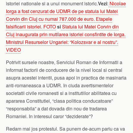
istoriei nationale si a unui monument istoric.
Vezi
:
Nicolae
Iorga a fost cenzurat de UDMR de pe statuia lui Matei
Corvin din Cluj cu numai 787.000 de euro. Etapele
falsificarii istoriei. FOTO
si
Statuia lui Matei Corvin din
Cluj inaugurata prin mutilarea istoriei consfintite de Iorga.
Ministrul Resurselor Ungariei: “Kolozsvar e al nostru”.
VIDEO
Potrivit sursele noastre, Serviciul Roman de Informatii a
informat factorii de conducere de la nivel local si central
asupra acestei intentii, pusa apoi in practica de masinaria
anti-romaneasca a UDMR. In ciuda avertismentelor
societatii civile romanesti si a institutiilor abilitatea cu
apararea Constitutiei, “clasa politica conducatoare”
“responsabila” a dat dovada din nou de tradarea
Romaniei. In interesul caror “deziderate”?
Redam mai jos protestul. Sa punem de-acum pariu ca va