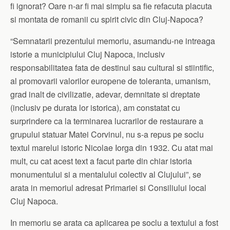
fi ignorat? Oare n-ar fi mai simplu sa fie refacuta placuta
si montata de romanii cu spirit civic din Cluj-Napoca?
“Semnatarii prezentului memoriu, asumandu-ne intreaga
istorie a municipiului Cluj Napoca, inclusiv
responsabilitatea fata de destinul sau cultural si stiintific,
al promovarii valorilor europene de toleranta, umanism,
grad inalt de civilizatie, adevar, demnitate si dreptate
(inclusiv pe durata lor istorica), am constatat cu
surprindere ca la terminarea lucrarilor de restaurare a
grupului statuar Matei Corvinul, nu s-a repus pe soclu
textul marelui istoric Nicolae Iorga din 1932. Cu atat mai
mult, cu cat acest text a facut parte din chiar istoria
monumentului si a mentalului colectiv al Clujului”, se
arata in memoriul adresat Primariei si Consiliului local
Cluj Napoca.
In memoriu se arata ca aplicarea pe soclu a textului a fost