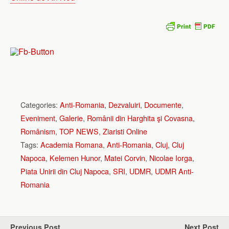
Categories:
Anti-Romania
,
Dezvaluiri
,
Documente
,
Eveniment
,
Galerie
,
Românii din Harghita şi Covasna
,
Românism
,
TOP NEWS
,
Ziaristi Online
Tags:
Academia Romana
,
Anti-Romania
,
Cluj
,
Cluj
Napoca
,
Kelemen Hunor
,
Matei Corvin
,
Nicolae Iorga
,
Piata Unirii din Cluj Napoca
,
SRI
,
UDMR
,
UDMR Anti-
Romania
Previous Post
Next Post