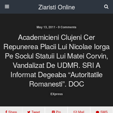
Ziaristi Online
May 13, 2011 • 9 Comments
Academicieni Clujeni Cer
Repunerea Placii Lui Nicolae Iorga
Pe Soclul Statuii Lui Matei Corvin,
Vandalizat De UDMR. SRI A
Informat Degeaba “autoritatile
Romanesti”. DOC
EXpress
Share
Tweet
Pin
Mail
SMS