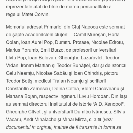
reprezentate atât de bine de marea personalitate a
regelui Matei Corvin.
Memoriul adresat Primariei din Cluj Napoca este semnat
de şapte academicieni clujeni – Camil Mureşan, Horia
Colan, Ioan Aurel Pop, Dumitru Protase, Nicolae Edroiu,
Marius Porumb, Emil Burzo, de profesorii universitari
Liviu Pop, Ioan Bolovan, Gheorghe Lazarovici, Teodor
Vidan, Ironim Martian şi Teodor Buhăţiel, dar şi de istoricii
Gelu Neamţu, Nicolae Sabău şi Ioan Chindriş, pictorul
Teodor Botiş, medicul Traian Neamţu şi scriitorii
Constantin Zărnescu, Doina Cetea, Viorel Cacoveanu şi
Mariana Bojan, respectiv inginerul Liviu Hordoan. Din Iaşi
au semnat directorul Institutului de Istorie “A.D. Xenopol”,
Gheorghe Cliveti, şi universitarii Dumitru Ivănescu, Silviu
Văcaru, Andi Mihalache şi Mihai Mîrza, si altii (
vezi
documentul in orginal, inainte de fi transmis in forma sa