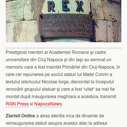
Prestigiosi membri ai Academiei Romane şi cadre
universitare din Cluj Napoca şi din Iaşi au semnat un
memoriu care a fost inaintat Primăriei din Cluj-Napoca, în
care cer repunerea pe soclul statuii lui Matei Corvin a
textului istoricului Nicolae Iorga, demontat la începutul
renovării grupului statuar şi care a fost “uitat” sa mai fie
montat după inaugurarea maghiara a acestuia, transmit
RGN Press
si
NapocaNews
.
Ziaristi Online
a atras atentia inca de dinainte de
reinaugurarea statuii asupra acestui atac la adresa