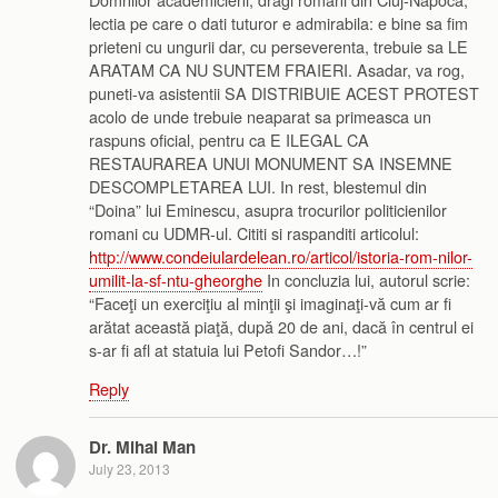
lectia pe care o dati tuturor e admirabila: e bine sa fim
prieteni cu ungurii dar, cu perseverenta, trebuie sa LE
ARATAM CA NU SUNTEM FRAIERI. Asadar, va rog,
puneti-va asistentii SA DISTRIBUIE ACEST PROTEST
acolo de unde trebuie neaparat sa primeasca un
raspuns oficial, pentru ca E ILEGAL CA
RESTAURAREA UNUI MONUMENT SA INSEMNE
DESCOMPLETAREA LUI. In rest, blestemul din
“Doina” lui Eminescu, asupra trocurilor politicienilor
romani cu UDMR-ul. Cititi si raspanditi articolul:
http://www.condeiulardelean.ro/articol/istoria-rom-nilor-
umilit-la-sf-ntu-gheorghe
In concluzia lui, autorul scrie:
“Faceţi un exerciţiu al minţii şi imaginaţi-vă cum ar fi
arătat această piaţă, după 20 de ani, dacă în centrul ei
s-ar fi afl at statuia lui Petofi Sandor…!”
Reply
Dr. Mihai Man
July 23, 2013