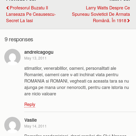
Profesorul Buzatu Il
Larry Watts Despre Ce
Lanseaza Pe Ceausescu-
Spuneau Sovieticii De Armata
Secret La Iasi
Română. În 1918
9 responses
andreicagogu
May 13, 2011
stimatilor, venerabililor, oameni, personalitati ale
Romaniei, oameni care v-ati inchinat viata pentru
ROMANIA si ROMANI, vegheati ca aceasta tara sa nu
ajunga pe mana unor nenorociti, pentru care istoria nu
are nicio valoare
Reply
Vasile
May 14, 2011
Domnilor academicieni, dragi români din Cluj-Napoca,