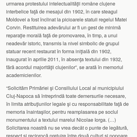
urmarea protestului intelectualităţii române clujene
interbelice faţă de mesajul din 1902, în care steagul
Moldovei a fost înclinat la picioarele statuii regelui Matei
Corvin. Restituirea adevărului ar fi un gest de minimă
reparaţie morală faţă de promovarea, în timp, a unui
neadevăr istoric, transmis la nivel simbolic de grupul
statuar recent restaurat în forma iniţială din 1902,
inaugurat în aprilie 2011, în absenţa textului din 1932,
fără acordul majorităţii clujenilor”, se arată în memoriul
academicienilor.
“Solicităm Primăriei şi Consiliului Local al municipiului
Cluj-Napoca să întreprindă toate demersurile necesare,
în limita atribuţiunilor legale şi cu responsabilitate faţă de
memoria înaintaşilor, pentru reamplasarea pe soclul
monumentului a textului marelui Nicolae Iorga. (…)
Solicitarea noastră nu se vrea decât o punte de legătură,
respect şi reciprocă preţuire între două culturi şi popoare,