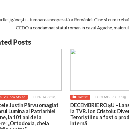
rile ţigăneşti – tumoarea neoperată a României. Cine si cum trebu
CEDO a condamnat statul roman in cazul Agache, maiorul-m
ated Posts
a Solunca Moise
FEBRUARY 10,
Galerie
DECEMBER 2, 2019
2
tele Justin Pârvu omagiat
DECEMBRIE ROȘU – Lans
arul Lumina al Patriarhiei
la TVR. Ion Cristoiu: Div
e, la 101 ani de la
Teroriștii nu a fost o pro
re: „Ortodoxia, cheia
internă