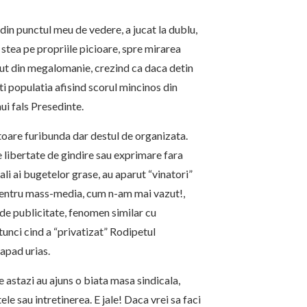
 din punctul meu de vedere, a jucat la dublu,
 stea pe propriile picioare, spre mirarea
ut din megalomanie, crezind ca daca detin
nti populatia afisind scorul mincinos din
i fals Presedinte.
atoare furibunda dar destul de organizata.
e libertate de gindire sau exprimare fara
uali ai bugetelor grase, au aparut “vinatori”
 pentru mass-media, cum n-am mai vazut!,
i de publicitate, fenomen similar cu
unci cind a “privatizat” Rodipetul
rapad urias.
e astazi au ajuns o biata masa sindicala,
ele sau intretinerea. E jale! Daca vrei sa faci