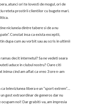
bera, atunci ori te lovesti de mogul, ori de
tiu reteta prostirii clientilor cu bugete mari.
itica.
ine niciuneia dintre tabere si de a nu
spate”. Constat insa ca exista exceptii,
tin dupa cum au vorbit sau au scris in ultimii
 ramas decit internetul? Sa ne vedeti seara
 puteti aduce in clubul nostru? Oare citi
tat inima cind am aflat ca vreo 3 ore n-am
nsa ca televiziunea libera e un “sport extrem”…
 E un gest extraordinar de generos dar nu
 ne ocupam noi! Dar grabiti-va, am impresia