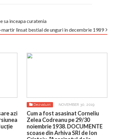
ie sa inceapa curatenia
artir linsat bestial de unguri in decembrie 1989
Dezvaluiri
NOVEMBER 30, 2019
2
are azi
Cum a fost asasinat Corneliu
ersiunea
Zelea Codreanu pe 29/30
ducție
noiembrie 1938. DOCUMENTE
scoase din Arhiva SRI de Ion