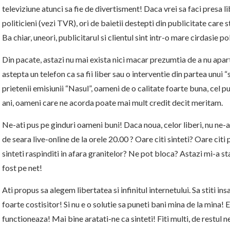
televiziune atunci sa fie de divertisment! Daca vrei sa faci presa li
politicieni (vezi TVR), ori de baietii destepti din publicitate care s
Ba chiar, uneori, publicitarul si clientul sint intr-o mare cirdasie pol
Din pacate, astazi nu mai exista nici macar prezumtia de a nu apart
astepta un telefon ca sa fii liber sau o interventie din partea unui “
prietenii emisiunii “Nasul”, oameni de o calitate foarte buna, cel pu
ani, oameni care ne acorda poate mai mult credit decit meritam.
Ne-ati pus pe ginduri oameni buni! Daca noua, celor liberi, nu ne-a
de seara live-online de la orele 20.00 ? Oare citi sinteti? Oare citi
sinteti raspinditi in afara granitelor? Ne pot bloca? Astazi mi-a s
fost pe net!
Ati propus sa alegem libertatea si infinitul internetului. Sa stiti i
foarte costisitor! Si nu e o solutie sa puneti bani mina de la mina!
functioneaza! Mai bine aratati-ne ca sinteti! Fiti multi, de restul