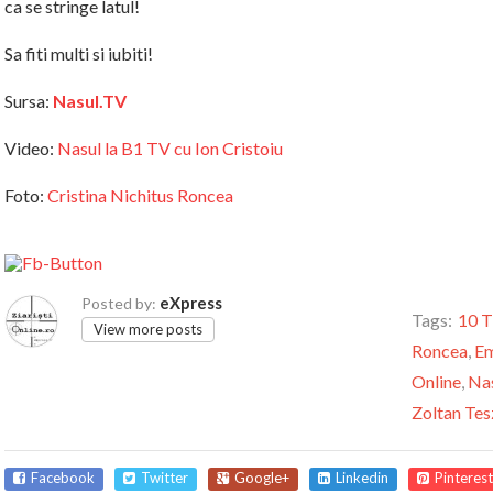
ca se stringe latul!
Sa fiti multi si iubiti!
Sursa:
Nasul.TV
Video:
Nasul la B1 TV cu Ion Cristoiu
Foto:
Cristina Nichitus Roncea
eXpress
Posted by:
Tags:
10 
View more posts
Roncea
,
Em
Online
,
Na
Zoltan Tes
Facebook
Twitter
Google+
Linkedin
Pinterest