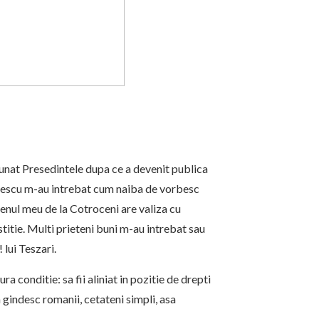
unat Presedintele dupa ce a devenit publica
asescu m-au intrebat cum naiba de vorbesc
tenul meu de la Cotroceni are valiza cu
stitie. Multi prieteni buni m-au intrebat sau
 lui Teszari.
 conditie: sa fii aliniat in pozitie de drepti
gindesc romanii, cetateni simpli, asa