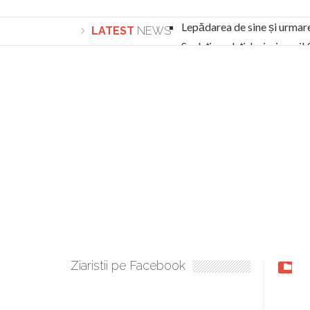
Lepădarea de sine și urmar
LATEST
NEWS
Sculați, sculați, boieri mari
Academia Române revine în cazul pericolele 
Academia Română: 5G poate cauza CANCER. Gu
La Mulți Ani, Eugen Mihăescu!
Pamfil Șeicaru omagiat la Mănăstirea ctitori
Nu vă fie frică! FOTO și VIDEO cu Corneliu Vl
Mariana Nicolesco: Evenimentele Darclée la
Schimbarea la Față: “Acesta e Fiul Meu Mult Iub
Turnătorul DIE Lucian Boia înjură din nou popo
României
Ziaristii pe Facebook
La z