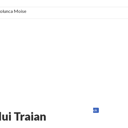
 Solunca Moise
bilă, periculoase pentru sănătate
 mai ușor de stăpânit”
ristos!”
e la Humanitas militează pentru federalizarea
Share
Twitter
Facebook
ui Traian