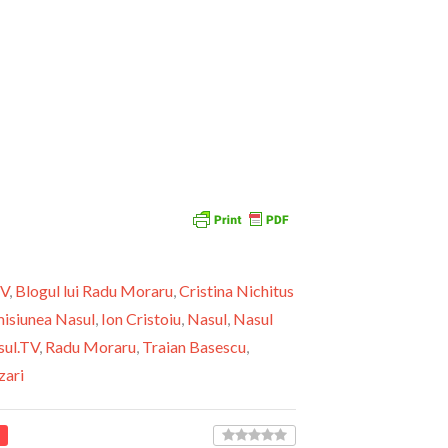
TV
,
Blogul lui Radu Moraru
,
Cristina Nichitus
isiunea Nasul
,
Ion Cristoiu
,
Nasul
,
Nasul
sul.TV
,
Radu Moraru
,
Traian Basescu
,
zari