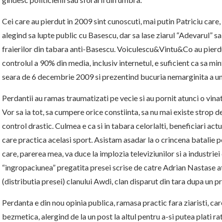
Cei care au pierdut in 2009 sint cunoscuti, mai putin Patriciu care,
alegind sa lupte public cu Basescu, dar sa lase ziarul “Adevarul” sa
fraierilor din tabara anti-Basescu. Voiculescu&Vintu&Co au pierd
controlul a 90% din media, inclusiv internetul, e suficient ca sa mi
seara de 6 decembrie 2009 si prezentind bucuria nemarginita a unu
Perdantii au ramas traumatizati pe vecie si au pornit atunci o vin
Vor sa ia tot, sa cumpere orice constiinta, sa nu mai existe strop d
control drastic. Culmea e ca si in tabara celorlalti, beneficiari act
care practica acelasi sport. Asistam asadar la o crincena batalie
care, parerea mea, va duce la implozia televiziunilor si a industrie
“ingropaciunea” pregatita presei scrise de catre Adrian Nastase at
(distributia presei) clanului Awdi, clan disparut din tara dupa un p
Perdanta e din nou opinia publica, ramasa practic fara ziaristi, car
bezmetica, alergind de la un post la altul pentru a-si putea plati rat