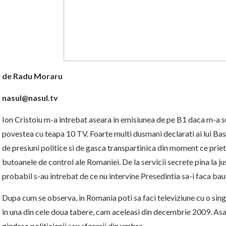
de Radu Moraru
nasul@nasul.tv
Ion Cristoiu m-a intrebat aseara in emisiunea de pe B1 daca m-a s
povestea cu teapa 10 TV. Foarte multi dusmani declarati ai lui B
de presiuni politice si de gasca transpartinica din moment ce prie
butoanele de control ale Romaniei. De la servicii secrete pina la ju
probabil s-au intrebat de ce nu intervine Presedintia sa-i faca bau!
Dupa cum se observa, in Romania poti sa faci televiziune cu o singura
in una din cele doua tabere, cam aceleasi din decembrie 2009. Asa 
gindesc politicienii sau sforarii din umbra.