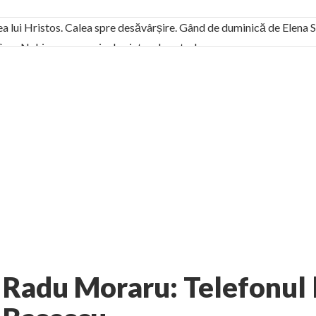
ea lui Hristos. Calea spre desăvârșire. Gând de duminică de Elena
! Sara Nukina are nevoie de ajutorul nostru!
generate de tehnologia 5G și cere Dezbatere Națională
vernul, dat în judecată pentru HG 5G. Antenele de telefonie mo
tă chiar de către el: Sfânta Ana – Orșova
ad și Cavalerii noilor apocalipse. “O societate înfricoșată e mult
 Televiziunea Naţională – o mare sărbătoare. VIDEO
it – pe El să-l ascultați!” În inimi “să-nflorească, ca rod de har, H
rul român: “românii sunt slavi, nu latini”. Fostul agent ceaușist d
9 comments
i
Opinii
AUTHOR:
EXPRESS
-
OCTOBER 12, 2011
Radu Moraru: Telefonul l