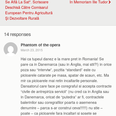
Se Află La Sat". Scrisoare
In Memoriam Ilie Tudor
Deschisă Către Comisarul
European Pentru Agricultură
Şi Dezvoltare Rurală
14 responses
Phantom of the opera
March 23, 2015
Hai ca tupeul danez e la mare pret in Romania! Se
pare ca in Danemarca (sau in Anglia, mai stii?!) in orice
poza sau “interviw”, pozitia “standard” este cu
picioarele catarate pe masa, spatar de scaun, etc. Ma
mir ca picioarele mai retin incaltarile personale.
Dansatorul care face pe coregraful si accepta contracte
“civile de antrepiriza servicii” (nu cred ca in Anglia sau
in Danemarca, oricat de “putedra” ar fi, contractele
balerinilor sau coregrafilor poarta o asemenea
denumire – parca s-ar construi ceva!!!!!!) nu stie –
poate – ca picioarele fara incaltari si sosete se