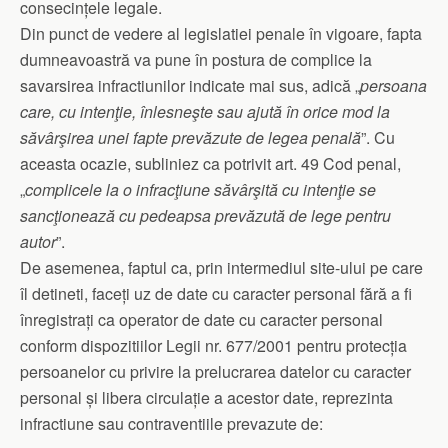
consecințele legale.
Din punct de vedere al legislatiei penale în vigoare, fapta
dumneavoastră va pune în postura de complice la
savarsirea infractiunilor indicate mai sus, adică „
persoana
care, cu intenţie, înlesneşte sau ajută în orice mod la
săvârşirea unei fapte prevăzute de legea penală
”. Cu
aceasta ocazie, subliniez ca potrivit art. 49 Cod penal,
„
complicele la o infracţiune săvârşită cu intenţie
se
sancţionează cu pedeapsa prevăzută de lege pentru
autor
”.
De asemenea, faptul ca, prin intermediul site-ului pe care
îl detineti, faceți uz de date cu caracter personal fără a fi
înregistrați ca operator de date cu caracter personal
conform dispozitiilor Legii nr. 677/2001 pentru protecția
persoanelor cu privire la prelucrarea datelor cu caracter
personal și libera circulație a acestor date, reprezinta
infractiune sau contraventiile prevazute de: