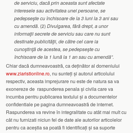
de serviciu, dacă prin aceasta sunt afectate
interesele sau activitatea unei persoane,
se
pedepseşte cu
închisoare de la 3 luni la 3 ani
sau
cu amendă
. (2)
Divulgarea, fără drept, a unor
informaţii secrete de serviciu sau care nu sunt
destinate publicităţii, de către cel care ia
cunoştinţă de acestea,
se pedepseşte cu
închisoare de la 1 lună la 1 an
sau cu amendă”
.
Chiar dacă dumneavoastră, ca deținător al domeniului
www.ziaristionline.ro
, nu sunteți și autorul articolului
respectiv, aceasta imprejurare nu este de natura sa va
exonereze de raspunderea penala și civila care va
incumba pentru publicarea textului și a documentelor
confidentiale pe pagina dumneavoastră de internet.
Raspunderea va revine în integralitate cu atât mai mult cu
cât nu furnizati niciun fel de date ale autorilor articolelor
pentru ca aceștia sa poată fi identificați și sa suporte