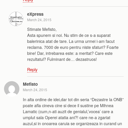
eXpress
March 24, 2015
Stimate Mefisto,
Asta spunem si noi. Nu stim de ce s-a suparat
balerinica atat de tare. La urma urmei i-am facut
reclama. 7000 de euro pentru niste sfaturi? Foarte
bine! Dar, intrebarea este: a meritat? Care este
rezultatul? Fulminant de… dezastruos!
Reply
Mefisto
March 24, 2015
In alta ordine de idei,dar tot din seria “Dezastre la ONB”
poate afla cineva cine si dece il sustine pe Mihnea
Lamatic (cum,n-ati auzit de genialul,’vocea’ care a
umplut sala Operei atatia ani?! care ne-a zgariat
auzul,si in onoarea caruia se organizeaza in curand un