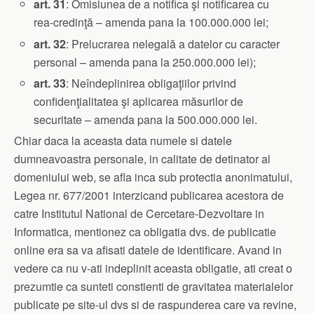
art.
31
: Omisiunea de a notifica şi notificarea cu
rea-credinţă – amenda pana la 100.000.000 lei;
art. 32
: Prelucrarea nelegală a datelor cu caracter
personal – amenda pana la 250.000.000 lei);
art. 33
: Neîndeplinirea obligaţiilor privind
confidenţialitatea şi aplicarea măsurilor de
securitate – amenda pana la 500.000.000 lei.
Chiar daca la aceasta data numele si datele
dumneavoastra personale, in calitate de detinator al
domeniului web, se afla inca sub protectia anonimatului,
Legea nr. 677/2001 interzicand publicarea acestora de
catre Institutul National de Cercetare-Dezvoltare in
Informatica, mentionez ca obligatia dvs. de publicatie
online era sa va afisati datele de identificare. Avand in
vedere ca nu v-ati indeplinit aceasta obligatie, ati creat o
prezumtie ca sunteti constienti de gravitatea materialelor
publicate pe site-ul dvs si de raspunderea care va revine,