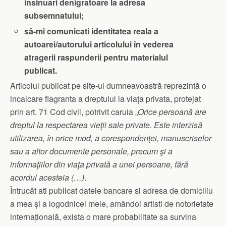
insinuari denigratoare la adresa
subsemnatului;
să-mi comunicati identitatea reala a
autoarei/autorului articolului în vederea
atragerii raspunderii pentru materialul
publicat.
Articolul publicat pe site-ul dumneavoastră reprezintă o
incalcare flagranta a dreptului la viața privata, protejat
prin art. 71 Cod civil, potrivit caruia „
Orice persoană are
dreptul la respectarea vieţii sale private.
Este interzisă
utilizarea, în orice mod, a corespondenţei, manuscriselor
sau a altor documente personale, precum şi a
informaţiilor din viaţa privată a unei persoane, fără
acordul acesteia
(…)
.
Întrucât ati publicat datele bancare si adresa de domiciliu
a mea și a logodnicei mele, amândoi artisti de notorietate
internațională, exista o mare probabilitate sa survina