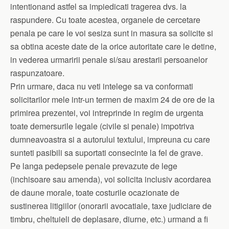
intentionand astfel sa impiedicati tragerea dvs. la
raspundere. Cu toate acestea, organele de cercetare
penala pe care le voi sesiza sunt in masura sa solicite si
sa obtina aceste date de la orice autoritate care le detine,
in vederea urmaririi penale si/sau arestarii persoanelor
raspunzatoare.
Prin urmare, daca nu veti intelege sa va conformati
solicitarilor mele intr-un termen de maxim 24 de ore de la
primirea prezentei, voi intreprinde in regim de urgenta
toate demersurile legale (civile si penale) impotriva
dumneavoastra si a autorului textului, impreuna cu care
sunteti pasibili sa suportati consecinte la fel de grave.
Pe langa pedepsele penale prevazute de lege
(inchisoare sau amenda), voi solicita inclusiv acordarea
de daune morale, toate costurile ocazionate de
sustinerea litigiilor (onorarii avocatiale, taxe judiciare de
timbru, cheltuieli de deplasare, diurne, etc.) urmand a fi