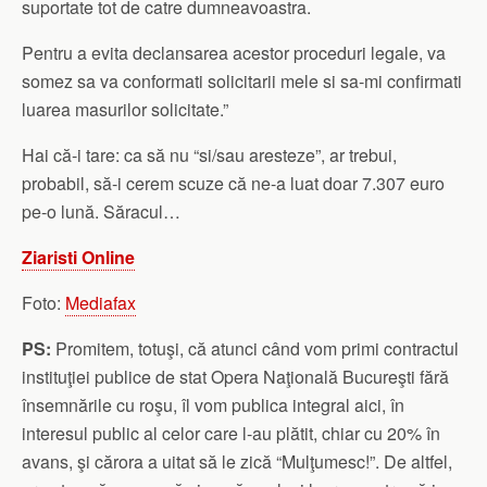
suportate tot de catre dumneavoastra.
Pentru a evita declansarea acestor proceduri legale, va
somez sa va conformati solicitarii mele si sa-mi confirmati
luarea masurilor solicitate.”
Hai că-i tare: ca să nu “si/sau aresteze”, ar trebui,
probabil, să-i cerem scuze că ne-a luat doar 7.307 euro
pe-o lună. Săracul…
Ziaristi Online
Foto:
Mediafax
PS:
Promitem, totuşi, că atunci când vom primi contractul
instituţiei publice de stat Opera Naţională Bucureşti fără
însemnările cu roşu, îl vom publica integral aici, în
interesul public al celor care l-au plătit, chiar cu 20% în
avans, şi cărora a uitat să le zică “Mulţumesc!”. De altfel,