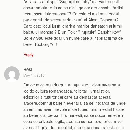
As vrea s-ami spui “Sugarplum fairy” (ca vad ca esti
documentata) prin ce se distinge cariera acestui “artist
recunoscut international”? Ce este el mai mult decat
partenerul (de scena si de viata) al Alinei Cojocaru?
Care este locul lui in ierarhia marilor dansatori ai lumii
baletului mondial? E un Fokin? Nijinski? Barishnikov?
Bolle? Sau este doar un nume care a inspirat firma de
bere “Tubborg”?!!!
Reply
Rest
May 14, 2015
Din ce in ce mai dragut, au ajuns toti idiotii sa-si bata
joc de cultura romaneasca, felicitari jurnalistilor,
editorilor si tuturor cei care au demascat acesta
afacere,domnul balerin eventual sa se intoarca de unde
a venit, nu avem nevoie si de tupeul unor nesimtiti care
au beneficiat de banii romanesti, sa se documenteze in
ceea ce priveste legile, apoi sa comenteze, oricum vor
avea altii grija de tupeul lui, crede ca daca traieste cu o