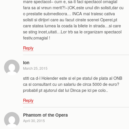
mare spectacol– cum e, sa-ti faci spectacol omagial
fara sa ai vreun merit?!–)OK,este unul din solisti,dar cu
o prestatie submediocra… INCA mai traiesc cativa
solisti si dirijori care au facut cinste scenei Operei,pt
care statea lumea la coada la bilete in strada…si care
se sting incet,uitati…Lor trb sa le organizam spectacol
festiv,omagial !
Reply
Ion
March 25, 2015
stiti ca d-l Holender este si el pe statul de plata al ONB
ca si consultant cu un salariu de circa 5000 de euro?
probabil pt ajutorul dat lui Dinca pe ici pe colo..
Reply
Phantom of the Opera
April 30, 2015