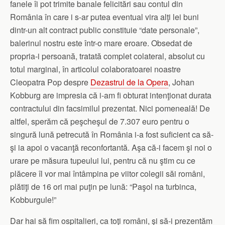
fanele îi pot trimite banale felicitări sau contul din
România în care i s-ar putea eventual vira alţi lei buni
dintr-un alt contract public constituie “date personale”,
balerinul nostru este într-o mare eroare. Obsedat de
propria-i persoană, tratată complet colateral, absolut cu
totul marginal, în articolul colaboratoarei noastre
Cleopatra Pop despre
Dezastrul de la Opera
, Johan
Kobburg are impresia că i-am fi obturat intenţionat durata
contractului din facsimilul prezentat. Nici pomeneală! De
altfel, sperăm că peşcheşul de 7.307 euro pentru o
singură lună petrecută în România i-a fost suficient ca să-
şi ia apoi o vacanţă reconfortantă. Aşa că-i facem şi noi o
urare pe măsura tupeului lui, pentru că nu ştim cu ce
plăcere îl vor mai întâmpina pe viitor colegii săi români,
plătiţi de 16 ori mai puţin pe lună: “Paşol na turbinca,
Kobburgule!”
Dar hai să fim ospitalieri, ca toţi români, şi să-i prezentăm