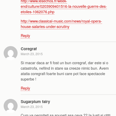
http://www.lesechos.fr/week-
end/culture/0203909401516-la-nouvelle-guerre-des-
etoiles-1062076.php
http://www.classical-music.com/news/royal-opera-
house-salaries-under-scrutiny
Reply
Coregraf
March 23, 2015
Si macar daca ar fi fost un bun coregraf, dar este si o
catastrofa, nefiind in stare sa creeze nimic bun. Avem
atatia coregrafi foarte buni care pot face spectacole
superbe !
Reply
Sugarplum fairy
March 23, 2015
Cum va permiteti sa spuneti asa ceva ?? Ia luati si cititi