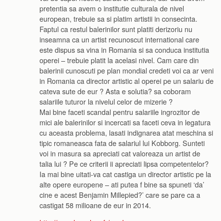
pretentia sa avem o institutie culturala de nivel
european, trebuie sa si platim artistii in consecinta.
Faptul ca restul balerinilor sunt platiti derizoriu nu
inseamna ca un artist recunoscut international care
este dispus sa vina in Romania si sa conduca institutia
operei – trebuie platit la acelasi nivel. Cam care din
balerinii cunoscuti pe plan mondial credeti voi ca ar veni
in Romania ca director artistic al operei pe un salariu de
cateva sute de eur ? Asta e solutia? sa coboram
salariile tuturor la nivelul celor de mizerie ?
Mai bine faceti scandal pentru salariile ingrozitor de
mici ale balerinilor si incercati sa faceti ceva in legatura
cu aceasta problema, lasati indignarea atat meschina si
tipic romaneasca fata de salariul lui Kobborg. Sunteti
voi in masura sa apreciati cat valoreaza un artist de
talia lui ? Pe ce criterii ii apreciati lipsa competentelor?
Ia mai bine uitati-va cat castiga un director artistic pe la
alte opere europene – ati putea f bine sa spuneti ‘da’
cine e acest Benjamin Millepied?’ care se pare ca a
castigat 58 milioane de eur in 2014.