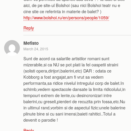
aici, de pe site-ul Bolshoi (sau nici Bolshoi teatr nu e
cine stie ce referinta in materie de balet? )
http://www.bolshoi.ru/en/persons/people/1059/
Reply
Mefisto
March 24, 2015
Sunt de acord ca salariile artistilor romani sunt
mizerabile,si ca NU se pot plati la fel oaspetii straini
(solisti opera,dirijori,balerini,etc) DAR : odata ce
Kobborg a fost angajat,am fi vrut sa vedem
performanta,sa ridice nivelul intregului corp de balet.In
schimb,vedem spectacole dansate la limita ridicolului,in
tempouri extrem de lente,cu desincronizari intre
balerini,cu greseli,pierderi de recuzita prin fossa,etc.Nu
in ultimul rand,vorbim si de aspectul fizic:unele balerine
plinute bine si cu sani imensi,baieti rahitici..Totul a
devenit o parodie !
Reply