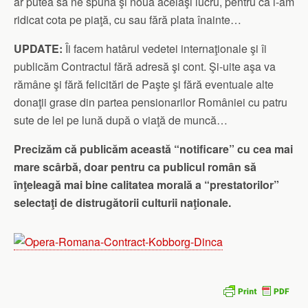
ar putea să ne spună şi nouă acelaşi lucru, pentru că i-am
ridicat cota pe piaţă, cu sau fără plata înainte…
UPDATE:
Îi facem hatârul vedetei internaţionale şi îi
publicăm Contractul fără adresă şi cont. Şi-uite aşa va
rămâne şi fără felicitări de Paşte şi fără eventuale alte
donaţii grase din partea pensionarilor României cu patru
sute de lei pe lună după o viaţă de muncă…
Precizăm că publicăm această “notificare” cu cea mai
mare scârbă, doar pentru ca publicul român să
înţeleagă mai bine calitatea morală a “prestatorilor”
selectaţi de distrugătorii culturii naţionale.