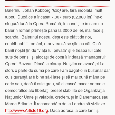
Balerinul Johan Kobborg
(foto)
are, fără îndoială, mult
tupeu. După ce a încasat 7.307 euro (32.880 lei) într-o
singură lună la Opera Română, în condiţiile în care un
balerin român primeşte până la 2000 de lei, mai face şi
scandal. Balerinul nostru, deşi este plătit de noi,
contribuabilii români, n-ar vrea să se ştie cu cât. Cică
banii noştri ţin de “viaţa lui privată” şi e treaba lui câte
sute de pensii şi alocaţii de copii îi îndeasă “managerul”
Operei Razvan Dincă la ciorap. Nu ştim ce avocăţel i-a
stors o parte de suma pe care i-am băgat-o în buzunar dar
cu siguranţă ar fi bine să-l lase şi să mai pună mâna pe
carte sau, dacă îi este greu, să citească macar normele
democratice ale libertăţii presei stabilite de Organizaţia
Naţiunilor Unite şi valabile, credem, şi în Danemarca sau
Marea Britanie. Îi recomandăm de la Londra să viziteze
http://www.Article19.org
. Dacă adresa la care fanii şi