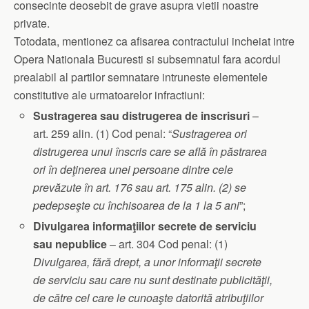
consecinte deosebit de grave asupra vietii noastre
private.
Totodata, mentionez ca afisarea contractului incheiat intre
Opera Nationala Bucuresti si subsemnatul fara acordul
prealabil al partilor semnatare intruneste elementele
constitutive ale urmatoarelor infractiuni:
Sustragerea sau distrugerea de inscrisuri
–
art. 259 alin. (1) Cod penal: “
Sustragerea
ori
distrugerea
unui înscris care se află în păstrarea
ori în deţinerea unei persoane dintre cele
prevăzute în art. 176 sau art. 175 alin. (2) se
pedepseşte cu închisoarea de la 1 la 5 ani
”;
Divulgarea informaţiilor secrete de serviciu
sau nepublice
– art. 304 Cod penal: (1)
Divulgarea, fără drept, a unor informaţii secrete
de serviciu sau care nu sunt destinate publicităţii,
de către cel care le cunoaşte datorită atribuţiilor