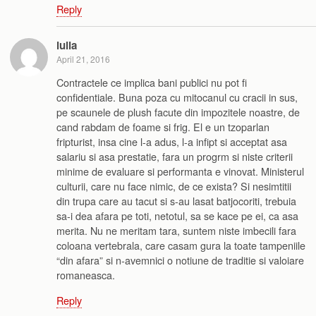
Reply
iulia
April 21, 2016
Contractele ce implica bani publici nu pot fi
confidentiale. Buna poza cu mitocanul cu cracii in sus,
pe scaunele de plush facute din impozitele noastre, de
cand rabdam de foame si frig. El e un tzoparlan
fripturist, insa cine l-a adus, l-a infipt si acceptat asa
salariu si asa prestatie, fara un progrm si niste criterii
minime de evaluare si performanta e vinovat. Ministerul
culturii, care nu face nimic, de ce exista? Si nesimtitii
din trupa care au tacut si s-au lasat batjocoriti, trebuia
sa-i dea afara pe toti, netotul, sa se kace pe ei, ca asa
merita. Nu ne meritam tara, suntem niste imbecili fara
coloana vertebrala, care casam gura la toate tampeniile
“din afara” si n-avemnici o notiune de traditie si valoiare
romaneasca.
Reply