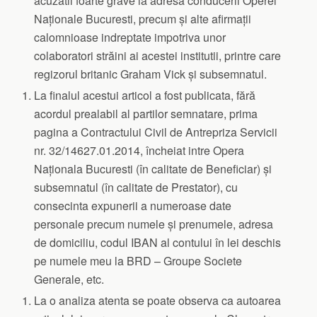
acuzatii foarte grave la adresa conducerii Operei
Naționale Bucuresti, precum și alte afirmații
calomnioase indreptate impotriva unor
colaboratori străini ai acestei institutii, printre care
regizorul britanic Graham Vick și subsemnatul.
La finalul acestui articol a fost publicata, fără
acordul prealabil al partilor semnatare, prima
pagina a Contractului Civil de Antrepriza Servicii
nr. 32/14627.01.2014, încheiat intre Opera
Naționala Bucuresti (în calitate de Beneficiar) și
subsemnatul (în calitate de Prestator), cu
consecinta expunerii a numeroase date
personale precum numele și prenumele, adresa
de domiciliu, codul IBAN al contului în lei deschis
pe numele meu la BRD – Groupe Societe
Generale, etc.
La o analiza atenta se poate observa ca autoarea