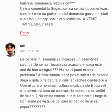
balerina romananca rezolva ce???
Cine a comentat la Sugarplum sa se mai documenteze,
sunt altii care au patimit destul deoarece gasca de idioti
si-au facut de cap, dar nici o problema, A VENIT
TIMPUL DREPTATII.
Reply
adi
April 14, 2016
De ce vine in Romania sa incaseze un asemenea
salariu? De ce nu il incaseaza acasa la el daca este
atat de bun coregraf??? Nu nu isi pune nimeni
problema? Artistii romani joaca pe un salariu de mizerie
dupa o grila bine batuta in cuie iar vechea conducere a
Operei care a nenorocit cultura muzicala din Bucuresti
si-a permis sa faca un contract de munca cu un astfel
de salariu? Nu exista nimeni in tara asta care ii bage la
inchisoare pe viata pe cei care isi bat joc de acest
popor????????