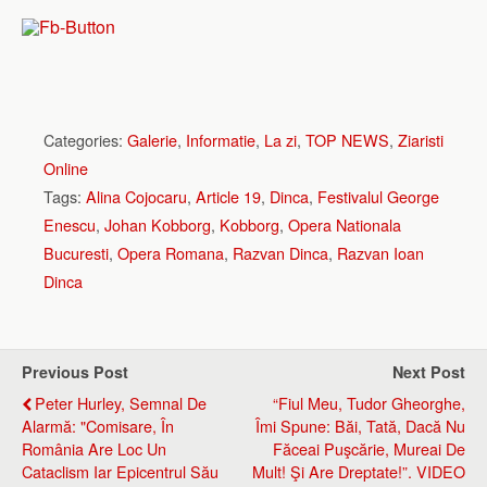
Categories:
Galerie
,
Informatie
,
La zi
,
TOP NEWS
,
Ziaristi
Online
Tags:
Alina Cojocaru
,
Article 19
,
Dinca
,
Festivalul George
Enescu
,
Johan Kobborg
,
Kobborg
,
Opera Nationala
Bucuresti
,
Opera Romana
,
Razvan Dinca
,
Razvan Ioan
Dinca
Previous Post
Next Post
Peter Hurley, Semnal De
“Fiul Meu, Tudor Gheorghe,
Alarmă: "Comisare, În
Îmi Spune: Băi, Tată, Dacă Nu
România Are Loc Un
Făceai Puşcărie, Mureai De
Cataclism Iar Epicentrul Său
Mult! Şi Are Dreptate!”. VIDEO