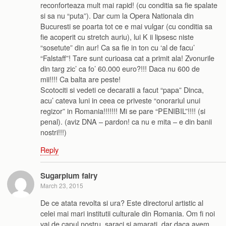
reconforteaza mult mai rapid! (cu conditia sa fie spalate
si sa nu “puta”). Dar cum la Opera Nationala din
Bucuresti se poarta tot ce e mai vulgar (cu conditia sa
fie acoperit cu stretch auriu), lui K ii lipsesc niste
“sosetute” din aur! Ca sa fie in ton cu ‘al de facu’
“Falstaff”! Tare sunt curioasa cat a primit ala! Zvonurile
din targ zic’ ca fo’ 60.000 euro?!!! Daca nu 600 de
mii!!!! Ca balta are peste!
Scotociti si vedeti ce decaratii a facut “papa” Dinca,
acu’ cateva luni in ceea ce priveste “onorariul unui
regizor” in Romania!!!!!!! Mi se pare “PENIBIL”!!!! (si
penal). (aviz DNA – pardon! ca nu e mita – e din banii
nostri!!!)
Reply
Sugarplum fairy
March 23, 2015
De ce atata revolta si ura? Este directorul artistic al
celei mai mari institutii culturale din Romania. Om fi noi
vai de capul nostru, saraci si amarati, dar daca avem