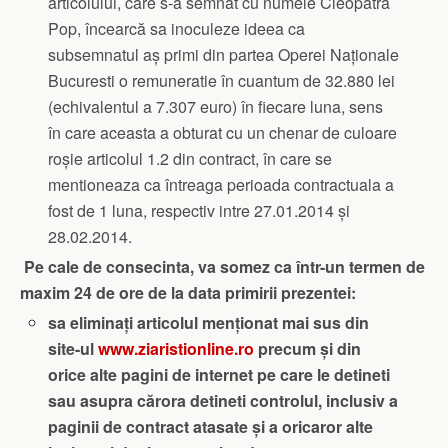
articolului, care s-a semnat cu numele Cleopatra
Pop, încearcă sa inoculeze ideea ca
subsemnatul aș primi din partea Operei Naționale
Bucuresti o remuneratie în cuantum de 32.880 lei
(echivalentul a 7.307 euro) în fiecare luna, sens
în care aceasta a obturat cu un chenar de culoare
roșie articolul 1.2 din contract, în care se
mentioneaza ca întreaga perioada contractuala a
fost de 1 luna, respectiv intre 27.01.2014 și
28.02.2014.
Pe cale de consecinta, va somez ca într-un termen de
maxim 24 de ore de la data primirii prezentei:
sa eliminați articolul menționat mai sus din
site-ul
www.ziaristionline.ro
precum și din
orice alte pagini de internet pe care le detineti
sau asupra cărora detineti controlul, inclusiv a
paginii de contract atasate și a oricaror alte