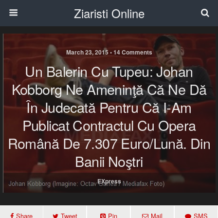
Ziaristi Online
March 23, 2015 • 14 Comments
Un Balerin Cu Tupeu: Johan
Kobborg Ne Ameninţă Că Ne Dă
În Judecată Pentru Că I-Am
Publicat Contractul Cu Opera
Română De 7.307 Euro/lună. Din
Banii Noştri
EXpress
Share
Tweet
Pin
Mail
SMS