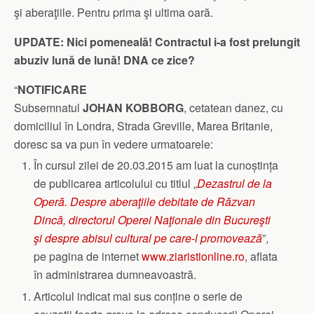
şi aberaţiile. Pentru prima şi ultima oară.
UPDATE: Nici pomeneală! Contractul i-a fost prelungit
abuziv lună de lună! DNA ce zice?
“
NOTIFICARE
Subsemnatul
JOHAN KOBBORG
, cetatean danez, cu
domiciliul în Londra, Strada Greville, Marea Britanie,
doresc sa va pun în vedere urmatoarele:
În cursul zilei de 20.03.2015 am luat la cunoștința
de publicarea articolului cu titlul „
Dezastrul de la
Operă. Despre aberaţiile debitate de Răzvan
Dincă, directorul Operei Naţionale din Bucureşti
şi despre abisul cultural pe care-l promovează
”,
pe pagina de internet
www.ziaristionline.ro
, aflata
în administrarea dumneavoastră.
Articolul indicat mai sus conține o serie de