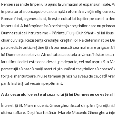
Persiei sasanide Imperiul a ajuns la un maxim al expansiunii sale.
imperatorul a conceput-o ca o amplă reformă a vieţii religioase, care
Roman fiind, a generalizat, fireşte, cultul lui Jupiter pe care l-a de
Imperiului. A întâmpinat însă rezistenţa creştinilor care nu primeau a
Dumnezeul cel întru treime – Părinte, Fiu şi Duh Sfânt – şi lui Iisu
chiar cu viaţa. Rezistenţa credinţei creştinilor l-a determinat pe Di
patru edicte anticreştine şi să pornească cea mai mare prigoană î
lui Dumnezeu celui viu. Atrocitatea acesteia a rămas în istorie ca 
iar ultimul edict este considerat , pe departe, cel mai aspru. S-a fă
persecuţii să nască mulţi martiri şi numărul creştinilor să crească
forţa ei mântuitoare. Nu se temeau şi nici nu aveau de ce, câtă vre
până la sfârşitul vecuirii pe pământ.
A da cezarului ce este al cezarului şi lui Dumnezeu ce este al
Între ei, şi Sf. Mare mucenic Gheorghe, născut din părinţi creştini, în
ultima suflare. Deşi foarte tânăr, Marele Mucenic Gheorghe a înţel