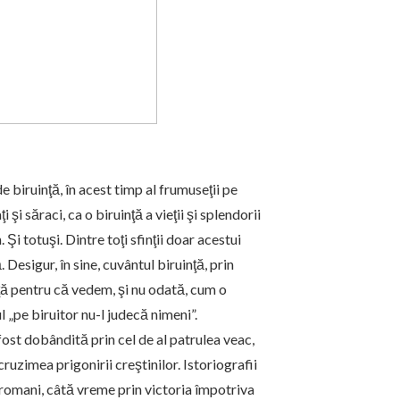
biruinţă, în acest timp al frumuseţii pe
 şi săraci, ca o biruinţă a vieţii şi splendorii
Şi totuşi. Dintre toţi sfinţii doar acestui
 Desigur, în sine, cuvântul biruinţă, prin
nţă pentru că vedem, şi nu odată, cum o
 „pe biruitor nu-l judecă nimeni”.
fost dobândită prin cel de al patrulea veac,
uzimea prigonirii creştinilor. Istoriografii
i romani, câtă vreme prin victoria împotriva