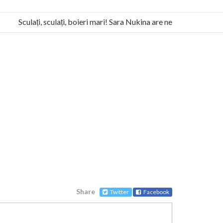
Sculați, sculați, boieri mari! Sara Nukina are nevoie de ajutorul n
la Humanitas militează pentru federalizarea României
Share
Twitter
Facebook