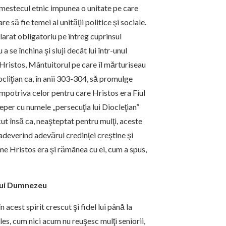
 Amestecul etnic impunea o unitate pe care
 să fie temei al unităţii politice şi sociale.
clarat obligatoriu pe întreg cuprinsul
 se închina şi sluji decât lui într-unul
s Hristos, Mântuitorul pe care îl mărturiseau
ocliţian ca, în anii 303-304, să promulge
mpotriva celor pentru care Hristos era Fiul
reper cu numele „persecuţia lui Diocleţian”
cut însă ca, neaşteptat pentru mulţi, aceste
 adeverind adevărul credinţei creştine şi
me Hristos era şi rămânea cu ei, cum a spus,
 lui Dumnezeu
 acest spirit crescut şi fidel lui până la
es, cum nici acum nu reuşesc mulţi seniorii,