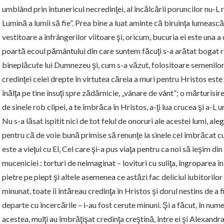
umblând prin întunericul necredinţei, al încălcării poruncilor nu-L 
Lumină a lumii să fie”. Prea bine a luat aminte că biruinţa lumeas
vestitoare a înfrângerilor viitoare şi, oricum, bucuria ei este una a
poartă ecoul pământului din care suntem făcuţi s-a arătat bogat ro
bineplăcute lui Dumnezeu şi, cum s-a văzut, folositoare semenilor. 
credinţei celei drepte în virtutea căreia a muri pentru Hristos este a
înălţa pe tine însuţi spre zădărnicie, „vânare de vânt”; o mărturis
de sinele rob clipei, a te îmbrăca în Hristos, a-ţi lua crucea şi a-L 
Nu s-a lăsat ispitit nici de tot felul de onoruri ale acestei lumi, 
pentru că de voie bună primise să renunţe la sinele cel îmbrăcat c
este a vieţui cu El, Cel care şi-a pus viaţa pentru ca noi să ieşim di
muceniciei : torturi de neimaginat – lovituri cu suliţa, îngroparea î
pietre pe piept şi altele asemenea ce astăzi fac deliciul iubitorilo
minunat, toate îi întăreau credinţa în Hristos şi dorul nestins de a 
departe cu încercările – i-au fost cerute minuni. Şi a făcut, în num
acestea, mulţi au îmbrăţişat credinţa creştină, între ei şi Alexandr