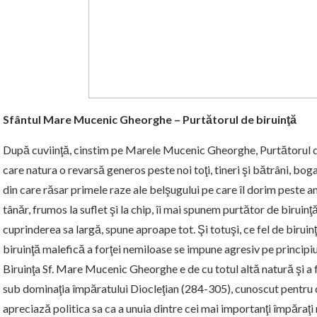
Sfântul Mare Mucenic Gheorghe – Purtătorul de biruinţă
După cuviinţă, cinstim pe Marele Mucenic Gheorghe, Purtătorul de 
care natura o revarsă generos peste noi toţi, tineri şi bătrâni, bogaţi
din care răsar primele raze ale belşugului pe care îl dorim peste an. 
tânăr, frumos la suflet şi la chip, îi mai spunem purtător de biruinţă.
cuprinderea sa largă, spune aproape tot. Şi totuşi, ce fel de birui
biruinţă malefică a forţei nemiloase se impune agresiv pe principiul
Biruinţa Sf. Mare Mucenic Gheorghe e de cu totul altă natură şi a 
sub dominaţia împăratului Diocleţian (284-305), cunoscut pentru cr
apreciază politica sa ca a unuia dintre cei mai importanţi împăraţ