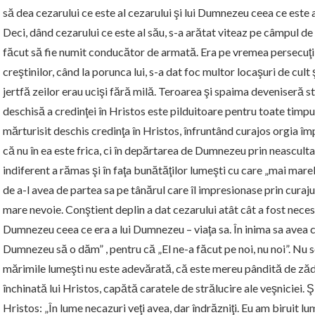
să dea cezarului ce este al cezarului şi lui Dumnezeu ceea ce este
Deci, dând cezarului ce este al său, s-a arătat viteaz pe câmpul de 
făcut să fie numit conducător de armată. Era pe vremea persecuţii
creştinilor, când la porunca lui, s-a dat foc multor locaşuri de cult 
jertfă zeilor erau ucişi fără milă. Teroarea şi spaima deveniseră s
deschisă a credinţei în Hristos este pilduitoare pentru toate tim
mărturisit deschis credinţa în Hristos, înfruntând curajos orgia î
că nu în ea este frica, ci în depărtarea de Dumnezeu prin neascultare
indiferent a rămas şi în faţa bunătăţilor lumeşti cu care „mai marel
de a-l avea de partea sa pe tânărul care îl impresionase prin curajul
mare nevoie. Conştient deplin a dat cezarului atât cât a fost necesar
Dumnezeu ceea ce era a lui Dumnezeu – viaţa sa. În inima sa avea c
Dumnezeu să o dăm” , pentru că „El ne-a făcut pe noi, nu noi”. Nu s
mărimile lumeşti nu este adevărată, că este mereu pândită de zădă
închinată lui Hristos, capătă caratele de strălucire ale veşniciei. Ş
Hristos: „În lume necazuri veţi avea, dar îndrăzniţi. Eu am biruit l