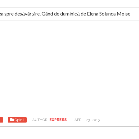
 spre desăvârșire. Gând de duminică de Elena Solunca Moise
l român: “românii sunt slavi, nu latini”. Fostul agent ceaușist de 
i
Opinii
AUTHOR:
EXPRESS
-
APRIL 23, 2015