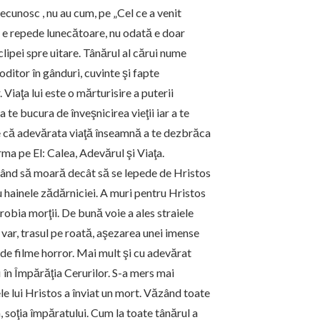
recunosc , nu au cum, pe „Cel ce a venit
că e repede lunecătoare, nu odată e doar
 clipei spre uitare. Tânărul al cărui nume
ditor în gânduri, cuvinte şi fapte
Viaţa lui este o mărturisire a puterii
 te bucura de înveşnicirea vieţii iar a te
ire că adevărata viaţă înseamnă a te dezbrăca
urma pe El: Calea, Adevărul şi Viaţa.
alegând să moară decât să se lepede de Hristos
u hainele zădărniciei. A muri pentru Hristos
n robia morţii. De bună voie a ales straiele
n var, trasul pe roată, aşezarea unei imense
r de filme horror. Mai mult şi cu adevărat
fi în Împărăţia Cerurilor. S-a mers mai
ele lui Hristos a înviat un mort. Văzând toate
a, soţia împăratului. Cum la toate tânărul a