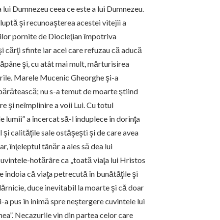
 a lui Dumnezeu ceea ce este a lui Dumnezeu.
luptă şi recunoaşterea acestei vitejii a
lor pornite de Diocleţian împotriva
şi cărţi sfinte iar acei care refuzau că aducă
tăpâne şi, cu atât mai mult, mărturisirea
purile. Marele Mucenic Gheorghe şi-a
mpărătească; nu s-a temut de moarte ştiind
 şi neîmplinire a voii Lui. Cu totul
e lumii” a încercat să-l înduplece în dorinţa
 şi calităţile sale ostăşeşti şi de care avea
, înţeleptul tânăr a ales să dea lui
uvintele-hotărâre ca „toată viaţa lui Hristos
e îndoia că viaţa petrecută în bunătăţile şi
rnicie, duce inevitabil la moarte şi că doar
i-a pus în inimă spre neştergere cuvintele lui
umea”. Necazurile vin din partea celor care