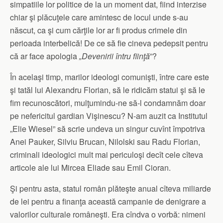
simpatiile lor politice de la un moment dat, fiind interzise
chiar şi plăcuţele care amintesc de locul unde s-au
născut, ca şi cum cărţile lor ar fi produs crimele din
perioada interbelică! De ce să fie cineva pedepsit pentru
că ar face apologia
„Devenirii întru fiinţă
”?
În acelaşi timp, marilor ideologi comunişti, între care este
şi tatăl lui Alexandru Florian, să le ridicăm statui şi să le
fim recunoscători, mulţumindu-ne să-l condamnăm doar
pe nefericitul gardian Vişinescu? N-am auzit ca Institutul
„Elie Wiesel” să scrie undeva un singur cuvînt împotriva
Anei Pauker, Silviu Brucan, Nilolski sau Radu Florian,
criminali ideologici mult mai periculoşi decît cele cîteva
articole ale lui Mircea Eliade sau Emil Cioran.
Şi pentru asta, statul român plăteşte anual cîteva miliarde
de lei pentru a finanţa această campanie de denigrare a
valorilor culturale româneşti. Era cîndva o vorbă: nimeni