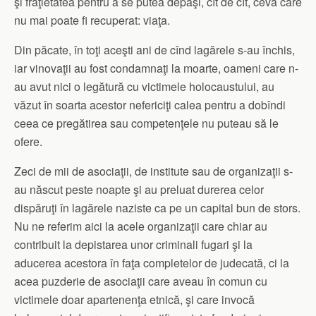
şi frăţietatea pentru a se putea depăşi, cît de cît, ceva care
nu mai poate fi recuperat: viaţa.
Din păcate, în toţi aceşti ani de cînd lagărele s-au închis,
iar vinovaţii au fost condamnaţi la moarte, oameni care n-
au avut nici o legătură cu victimele holocaustului, au
văzut în soarta acestor nefericiţi calea pentru a dobîndi
ceea ce pregătirea sau competenţele nu puteau să le
ofere.
Zeci de mii de asociaţii, de institute sau de organizaţii s-
au născut peste noapte şi au preluat durerea celor
dispăruţi în lagărele naziste ca pe un capital bun de stors.
Nu ne referim aici la acele organizaţii care chiar au
contribuit la depistarea unor criminali fugari şi la
aducerea acestora în faţa completelor de judecată, ci la
acea puzderie de asociaţii care aveau în comun cu
victimele doar apartenenţa etnică, şi care invocă