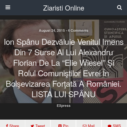
Ziaristi Online
August 24, 2015 • 4 Comments
Ion Spânu Dezvăluie Venitul Imens
Din 7 Surse Al Lui Alexandru
Florian De La “Elie Wiesel” Şi
Rolul Comuniştilor Evrei În
Bolşevizarea Forţată A României.
LISTA LUI SPÂNU
EXpress
Share
Tweet
Pin
Mail
SMS