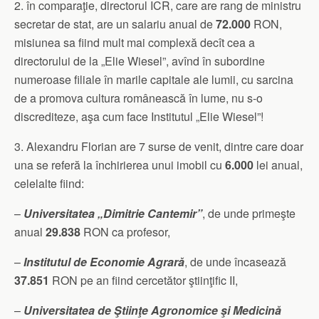
2. în comparaţie, directorul ICR, care are rang de ministru
secretar de stat, are un salariu anual de
72.000
RON,
misiunea sa fiind mult mai complexă decît cea a
directorului de la „Elie Wiesel”, avînd în subordine
numeroase filiale în marile capitale ale lumii, cu sarcina
de a promova cultura românească în lume, nu s-o
discrediteze, aşa cum face Institutul „Elie Wiesel”!
3. Alexandru Florian are 7 surse de venit, dintre care doar
una se referă la închirierea unui imobil cu
6.000
lei anual,
celelalte fiind:
–
Universitatea „Dimitrie Cantemir”
, de unde primeşte
anual
29.838
RON ca profesor,
–
Institutul de Economie Agrară
, de unde încasează
37.851
RON pe an fiind cercetător ştiinţific II,
–
Universitatea de Ştiinţe Agronomice şi Medicină