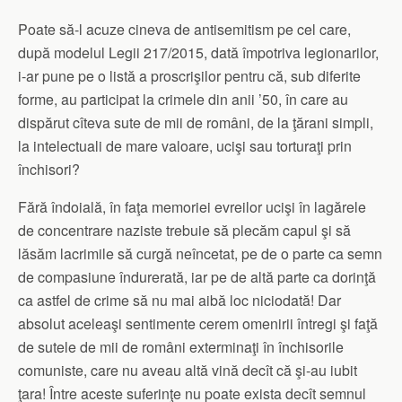
Poate să-l acuze cineva de antisemitism pe cel care,
după modelul Legii 217/2015, dată împotriva legionarilor,
i-ar pune pe o listă a proscrişilor pentru că, sub diferite
forme, au participat la crimele din anii ’50, în care au
dispărut cîteva sute de mii de români, de la ţărani simpli,
la intelectuali de mare valoare, ucişi sau torturaţi prin
închisori?
Fără îndoială, în faţa memoriei evreilor ucişi în lagărele
de concentrare naziste trebuie să plecăm capul şi să
lăsăm lacrimile să curgă neîncetat, pe de o parte ca semn
de compasiune îndurerată, iar pe de altă parte ca dorinţă
ca astfel de crime să nu mai aibă loc niciodată! Dar
absolut aceleaşi sentimente cerem omenirii întregi şi faţă
de sutele de mii de români exterminaţi în închisorile
comuniste, care nu aveau altă vină decît că şi-au iubit
ţara! Între aceste suferinţe nu poate exista decît semnul