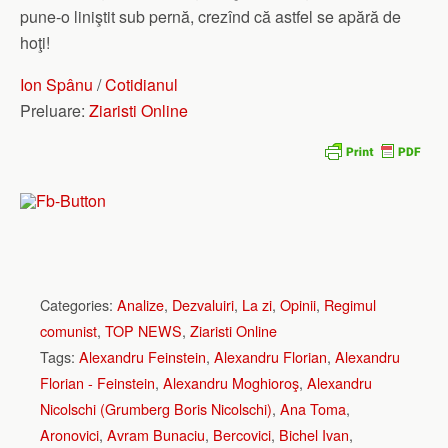
pune-o liniştit sub pernă, crezînd că astfel se apără de
hoţi!
Ion Spânu
/
Cotidianul
Preluare:
Ziaristi Online
Categories:
Analize
,
Dezvaluiri
,
La zi
,
Opinii
,
Regimul
comunist
,
TOP NEWS
,
Ziaristi Online
Tags:
Alexandru Feinstein
,
Alexandru Florian
,
Alexandru
Florian - Feinstein
,
Alexandru Moghioroş
,
Alexandru
Nicolschi (Grumberg Boris Nicolschi)
,
Ana Toma
,
Aronovici
,
Avram Bunaciu
,
Bercovici
,
Bichel Ivan
,