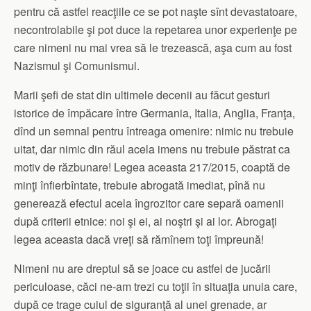
pentru că astfel reacţiile ce se pot naşte sînt devastatoare,
necontrolabile şi pot duce la repetarea unor experienţe pe
care nimeni nu mai vrea să le trezească, aşa cum au fost
Nazismul şi Comunismul.
Marii şefi de stat din ultimele decenii au făcut gesturi
istorice de împăcare între Germania, Italia, Anglia, Franţa,
dînd un semnal pentru întreaga omenire: nimic nu trebuie
uitat, dar nimic din răul acela imens nu trebuie păstrat ca
motiv de răzbunare! Legea aceasta 217/2015, coaptă de
minţi înfierbîntate, trebuie abrogată imediat, pînă nu
generează efectul acela îngrozitor care separă oamenii
după criterii etnice: noi şi ei, ai noştri şi ai lor. Abrogaţi
legea aceasta dacă vreţi să rămînem toţi împreună!
Nimeni nu are dreptul să se joace cu astfel de jucării
periculoase, căci ne-am trezi cu toţii în situaţia unuia care,
după ce trage cuiul de siguranţă al unei grenade, ar