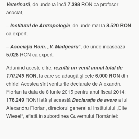
Veterinară
, de unde ia încă
7.398
RON ca profesor
asociat,
–
Institutul de Antropologie
, de unde mai ia
8.520 RON
ca expert,
–
Asociaţia Rom. „V. Madgearu”
, de unde încasează
5.028
RON ca expert.
Adunînd aceste cifre,
rezultă un venit anual total de
170.249
RON
, la care se adaugă şi cele
6.000 RON
din
chirie! Acestea sînt veniturile declarate de Alexandru
Florian la data de 8 iunie 2015 pentru anul fiscal 2014:
176.249
RON! Iată şi această
Declaraţie de avere
a lui
Alexandru Florian, directorul general al Institutului „Elie
Wiesel”, aflată în subordinea Guvernului României: