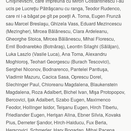
Chişinevschi, care împreună cu Miron Costantinescu l-au
ucis pe Lucreţiu Pătrăşcanu cu ranga, Teodor Rudenco,
care ni i-a băgat pe gît pe poeţii A. Toma, Eugen Frunză
sau Marcel Breslaşu, Ghizela Vass, Eduard Mezincescu
(Mezingher), Mircea Bălănescu, Clara Ardeleanu,
Gheorghe Stoica, Mircea Bălănescu, Mihai Florescu,
Emil Bodnarebko (Botnăraş), Leontin Silaghi (Sălăjan),
Luka Laszlo (Vasile Luca), Ana Toma, Alexandru
Moghioroş, Teohari Georgescu (Burach Tescovici),
Serghei Niconov, Bodnarenco, Pantelei Pantiuşa,
Vladimir Mazuru, Cacica Sasa, Oprescu Dorel,
Slechinger Paul, Chioreanu Magdalena, Blaukenstein
Magdalena, Roza Adalbert, Bichel Ivan, Mişa Protopopov,
Bercovici, Ijak Adalbert, Szabo Eugen, Maximenco
Feodor, Hollinger Isidor, Teişanu Eugen, Hirch Tiberiu,
Friedlander Eugen, Herişan Alina, Ebner Silvia, Kovaks
Pius, Demeter Şandor, Hirch-Haiducu, Fux Beria,
Herscovici, Schmerler, Hary Bogadan, Mihai Pacepa,