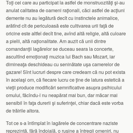
Toţi cei care au participat la astfel de monstruozităţi şi-au
anulat calitatea de oameni raţionali, căci astfel de acţiuni
demente nu au legătură decît cu instinctele animalice,
arătînd cît de periculoasă este cultivarea urii faţă de
oricine este altfel decît tine, avînd altă religie, altă culoare
a pielii, altă naţionalitate. Am auzit că unii dintre
comandanţii lagărelor se duceau seara la concerte,
ascultînd emoţionaţi muzica lui Bach sau Mozart, iar
dimineaţa deschideau cu seninătate uşa camerelor de
gazare! Sînt lucruri despre care credeam că nu pot exista
în acelaşi om, că fiecare lucru ce ţine de latura estetică a
vieţii produce modificări semnificative asupra psihicului
omului, făcîndu-l nu neapărat mai bun, dar măcar mai
sensibil în faţa durerii şi suferinţei, chiar dacă este vorba
de trăirile altora.
Tot ce s-a întîmplat în lagărele de concentrare naziste
reprezintă, fără îndoială, o ruşine a întregii omeniri, nu