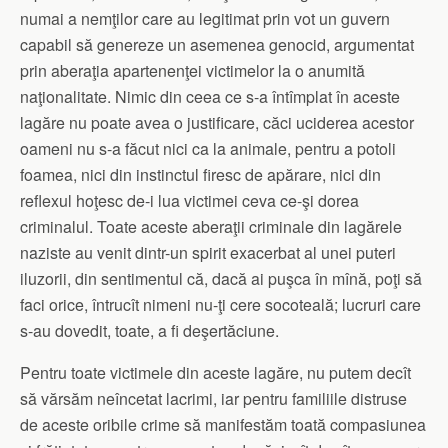
numai a nemţilor care au legitimat prin vot un guvern
capabil să genereze un asemenea genocid, argumentat
prin aberaţia apartenenţei victimelor la o anumită
naţionalitate. Nimic din ceea ce s-a întîmplat în aceste
lagăre nu poate avea o justificare, căci uciderea acestor
oameni nu s-a făcut nici ca la animale, pentru a potoli
foamea, nici din instinctul firesc de apărare, nici din
reflexul hoţesc de-i lua victimei ceva ce-şi dorea
criminalul. Toate aceste aberaţii criminale din lagărele
naziste au venit dintr-un spirit exacerbat al unei puteri
iluzorii, din sentimentul că, dacă ai puşca în mînă, poţi să
faci orice, întrucît nimeni nu-ţi cere socoteală; lucruri care
s-au dovedit, toate, a fi deşertăciune.
Pentru toate victimele din aceste lagăre, nu putem decît
să vărsăm neîncetat lacrimi, iar pentru familiile distruse
de aceste oribile crime să manifestăm toată compasiunea