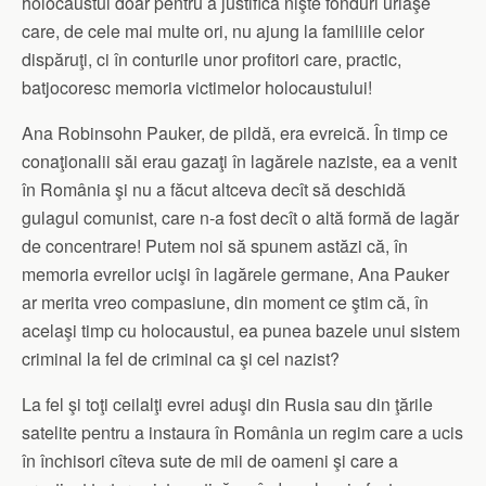
holocaustul doar pentru a justifica nişte fonduri uriaşe
care, de cele mai multe ori, nu ajung la familiile celor
dispăruţi, ci în conturile unor profitori care, practic,
batjocoresc memoria victimelor holocaustului!
Ana Robinsohn Pauker, de pildă, era evreică. În timp ce
conaţionalii săi erau gazaţi în lagărele naziste, ea a venit
în România şi nu a făcut altceva decît să deschidă
gulagul comunist, care n-a fost decît o altă formă de lagăr
de concentrare! Putem noi să spunem astăzi că, în
memoria evreilor ucişi în lagărele germane, Ana Pauker
ar merita vreo compasiune, din moment ce ştim că, în
acelaşi timp cu holocaustul, ea punea bazele unui sistem
criminal la fel de criminal ca şi cel nazist?
La fel şi toţi ceilalţi evrei aduşi din Rusia sau din ţările
satelite pentru a instaura în România un regim care a ucis
în închisori cîteva sute de mii de oameni şi care a