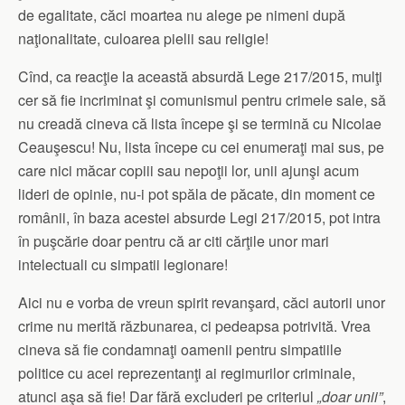
de egalitate, căci moartea nu alege pe nimeni după
naţionalitate, culoarea pielii sau religie!
Cînd, ca reacţie la această absurdă Lege 217/2015, mulţi
cer să fie incriminat şi comunismul pentru crimele sale, să
nu creadă cineva că lista începe şi se termină cu Nicolae
Ceauşescu! Nu, lista începe cu cei enumeraţi mai sus, pe
care nici măcar copiii sau nepoţii lor, unii ajunşi acum
lideri de opinie, nu-i pot spăla de păcate, din moment ce
românii, în baza acestei absurde Legi 217/2015, pot intra
în puşcărie doar pentru că ar citi cărţile unor mari
intelectuali cu simpatii legionare!
Aici nu e vorba de vreun spirit revanşard, căci autorii unor
crime nu merită răzbunarea, ci pedeapsa potrivită. Vrea
cineva să fie condamnaţi oamenii pentru simpatiile
politice cu acei reprezentanţi ai regimurilor criminale,
atunci aşa să fie! Dar fără excluderi pe criteriul
„doar unii”
,