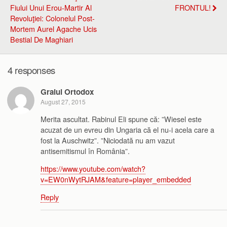
Fiului Unui Erou-Martir Al
FRONTUL!
Revoluţiei: Colonelul Post-
Mortem Aurel Agache Ucis
Bestial De Maghiari
4 responses
Graiul Ortodox
August 27, 2015
Merita ascultat. Rabinul Eli spune că: ”Wiesel este
acuzat de un evreu din Ungaria că el nu-i acela care a
fost la Auschwitz”. ”Niciodată nu am vazut
antisemitismul în România”.
https://www.youtube.com/watch?
v=EW0nWytRJAM&feature=player_embedded
Reply