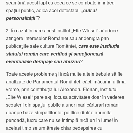
seamănă acest fapt cu ceea ce se combate în întreg
spaţiul public, adică acel detestabil
„cult al
personalităţii”
?
3. În cazul în care acest Institut „Elie Wiesel” ar aduce
atingere intereselor României sau ar denigra prin
publicaţiile sale cultura României,
care este instituţia
statului român care verifică şi sancţionează
eventualele derapaje sau abuzuri
?
Toate aceste probleme şi încă multe altele trebuie să fie
analizate de Parlamentul României, căci, măcar în ultima
vreme, prin contribuţia lui Alexandru Florian, Institutul
„Elie Wiesel” pare a-şi focusa activitatea doar în vederea
scoaterii din spaţiul public a unor mari cărturari români
doar pe baza simpatiilor lor politice dintr-o anumită
perioadă, lucru care nu se întîmplă nicăieri în lume! În
acelaşi timp se urmăreşte chiar pedepsirea cu