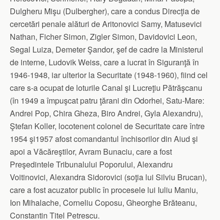
Dulgheru Mişu (Dulbergher), care a condus Direcţia de
cercetări penale alături de Aritonovici Samy, Matusevici
Nathan, Ficher Simon, Zigler Simon, Davidovici Leon,
Segal Luiza, Demeter Şandor, şef de cadre la Ministerul
de interne, Ludovik Weiss, care a lucrat în Siguranţă în
1946-1948, iar ulterior la Securitate (1948-1960), fiind cel
care s-a ocupat de loturile Canal şi Lucreţiu Pătrăşcanu
(în 1949 a împuşcat patru ţărani din Odorhei, Satu-Mare:
Andrei Pop, Chira Gheza, Biro Andrei, Gyla Alexandru),
Ştefan Koller, locotenent colonel de Securitate care între
1954 şi1957 afost comandantul închisorilor din Aiud şi
apoi a Văcăreştilor, Avram Bunaciu, care a fost
Preşedintele Tribunalului Poporului, Alexandru
Voitinovici, Alexandra Sidorovici (soţia lui Silviu Brucan),
care a fost acuzator public în procesele lui Iuliu Maniu,
Ion Mihalache, Corneliu Coposu, Gheorghe Brăteanu,
Constantin Titel Petrescu.