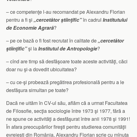
– ce competenţe l-au recomandat pe Alexandru Florian
pentru a fi şi
„cercetător ştiinţific”
în cadrul
Institutului
de Economie Agrară
?
– pe ce bază o fi fost recrutat în calitate de
„cercetător
ştiinţific”
şi la
Institutul de Antropologie
?
– cînd are timp să desfăşoare toate aceste activităţi, căci
doar nu şi-a dovedit ubicuitatea?
– cu ce-şi probează pregătirea profesională pentru a le
desfăşura simultan pe toate?
Dacă ne uităm în CV-ul său, aflăm că a urmat Facultatea
de Filosofie, secţia sociologie între 1973 şi 1977, fără a
ne spune ce activităţi a desfăşurat între anii 1978 şi 1991!
În afara preocupărilor fireşti pentru studierea comunităţii
evreieşti din România, Alexandru Florian scrie cu mînuţa