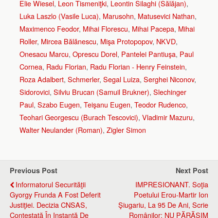
Elie Wiesel
,
Leon Tismeniţki
,
Leontin Silaghi (Sălăjan)
,
Luka Laszlo (Vasile Luca)
,
Marusohn
,
Matusevici Nathan
,
Maximenco Feodor
,
Mihai Florescu
,
Mihai Pacepa
,
Mihai
Roller
,
Mircea Bălănescu
,
Mişa Protopopov
,
NKVD
,
Onesacu Marcu
,
Oprescu Dorel
,
Pantelei Pantiuşa
,
Paul
Cornea
,
Radu Florian
,
Radu Florian - Henry Feinstein
,
Roza Adalbert
,
Schmerler
,
Segal Luiza
,
Serghei Niconov
,
Sidorovici
,
Silviu Brucan (Samuil Brukner)
,
Slechinger
Paul
,
Szabo Eugen
,
Teişanu Eugen
,
Teodor Rudenco
,
Teohari Georgescu (Burach Tescovici)
,
Vladimir Mazuru
,
Walter Neulander (Roman)
,
Zigler Simon
Previous Post
Next Post
Informatorul Securităţii
IMPRESIONANT. Soţia
Gyorgy Frunda A Fost Deferit
Poetului Erou-Martir Ion
Justiţiei. Decizia CNSAS,
Şiugariu, La 95 De Ani, Scrie
Contestată În Instanţă De
Românilor: NU PĂRĂSIM