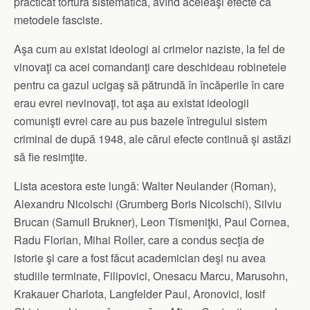
practicat tortura sistematică, avînd aceleaşi efecte ca
metodele fasciste.
Aşa cum au existat ideologi ai crimelor naziste, la fel de
vinovaţi ca acei comandanţi care deschideau robinetele
pentru ca gazul ucigaş să pătrundă în încăperile în care
erau evrei nevinovaţi, tot aşa au existat ideologii
comunişti evrei care au pus bazele întregului sistem
criminal de după 1948, ale cărui efecte continuă şi astăzi
să fie resimţite.
Lista acestora este lungă: Walter Neulander (Roman),
Alexandru Nicolschi (Grumberg Boris Nicolschi), Silviu
Brucan (Samuil Brukner), Leon Tismeniţki, Paul Cornea,
Radu Florian, Mihai Roller, care a condus secţia de
istorie şi care a fost făcut academician deşi nu avea
studiile terminate, Filipovici, Onesacu Marcu, Marusohn,
Krakauer Charlota, Langfelder Paul, Aronovici, Iosif