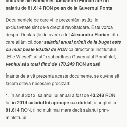
culturale ale României, Alexandru Florian are un
salariu de 81.614 RON pe an de la Guvernul Ponta
Documentele pe care vi le prezentăm astăzi în
exclusivitate sînt de-a dreptul revoltătoare. Este vorba
despre Declaraţia de avere a lui
Alexandru Florian
, din
care aflăm că doar
salariul anual primit de la buget este
cu mult peste 80.000 de RON
ca director al Institutului
„Elie Wiesel”, aflat în subordinea Guvernului României,
venitul său total fiind de 170.249
RON
anual
!
Înainte de a vă prezenta aceste documente, se cuvine să
facem cîteva necesare precizări:
1. în anul 2013, salariul lui anual a fost de
43.248
RON,
iar
în 2014 salariul lui aproape s-a dublat
, ajungînd la
81.614
RON, fiind mult mai mare decît salariul prim-
ministrului!