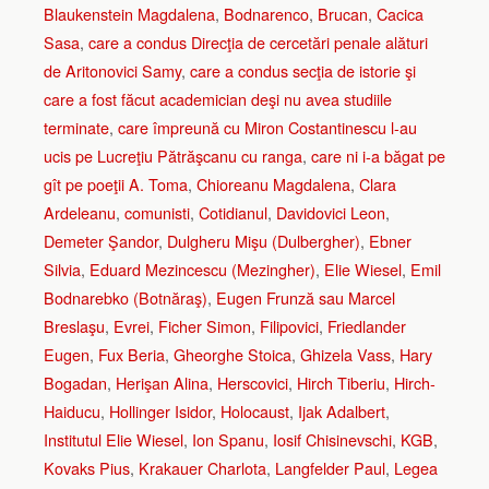
Blaukenstein Magdalena
,
Bodnarenco
,
Brucan
,
Cacica
Sasa
,
care a condus Direcţia de cercetări penale alături
de Aritonovici Samy
,
care a condus secţia de istorie şi
care a fost făcut academician deşi nu avea studiile
terminate
,
care împreună cu Miron Costantinescu l-au
ucis pe Lucreţiu Pătrăşcanu cu ranga
,
care ni i-a băgat pe
gît pe poeţii A. Toma
,
Chioreanu Magdalena
,
Clara
Ardeleanu
,
comunisti
,
Cotidianul
,
Davidovici Leon
,
Demeter Şandor
,
Dulgheru Mişu (Dulbergher)
,
Ebner
Silvia
,
Eduard Mezincescu (Mezingher)
,
Elie Wiesel
,
Emil
Bodnarebko (Botnăraş)
,
Eugen Frunză sau Marcel
Breslaşu
,
Evrei
,
Ficher Simon
,
Filipovici
,
Friedlander
Eugen
,
Fux Beria
,
Gheorghe Stoica
,
Ghizela Vass
,
Hary
Bogadan
,
Herişan Alina
,
Herscovici
,
Hirch Tiberiu
,
Hirch-
Haiducu
,
Hollinger Isidor
,
Holocaust
,
Ijak Adalbert
,
Institutul Elie Wiesel
,
Ion Spanu
,
Iosif Chisinevschi
,
KGB
,
Kovaks Pius
,
Krakauer Charlota
,
Langfelder Paul
,
Legea