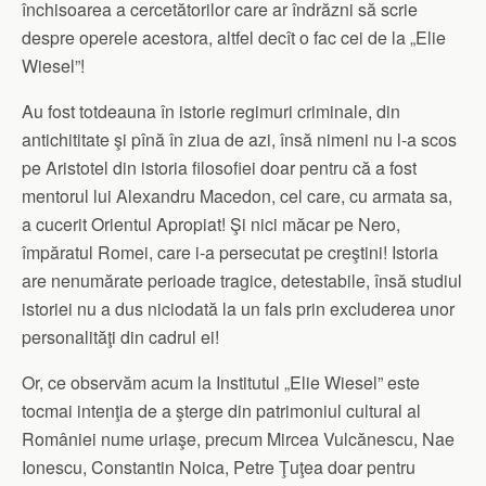
închisoarea a cercetătorilor care ar îndrăzni să scrie
despre operele acestora, altfel decît o fac cei de la „Elie
Wiesel”!
Au fost totdeauna în istorie regimuri criminale, din
antichititate şi pînă în ziua de azi, însă nimeni nu l-a scos
pe Aristotel din istoria filosofiei doar pentru că a fost
mentorul lui Alexandru Macedon, cel care, cu armata sa,
a cucerit Orientul Apropiat! Şi nici măcar pe Nero,
împăratul Romei, care i-a persecutat pe creştini! Istoria
are nenumărate perioade tragice, detestabile, însă studiul
istoriei nu a dus niciodată la un fals prin excluderea unor
personalităţi din cadrul ei!
Or, ce observăm acum la Institutul „Elie Wiesel” este
tocmai intenţia de a şterge din patrimoniul cultural al
României nume uriaşe, precum Mircea Vulcănescu, Nae
Ionescu, Constantin Noica, Petre Ţuţea doar pentru