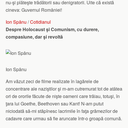
nu-şi plăteşte trădătorii sau denigratorii. Uite că există
cineva: Guvernul României!
Ion Spânu
/
Cotidianul
Despre Holocaust şi Comunism, cu durere,
compasiune, dar şi revoltă
Ion Spânu
Am văzut zeci de filme realizate în lagărele de
concentrare ale naziştilor şi m-am cutremurat tot de atâtea
ori de ororile făcute de nişte oameni care trăiau, totuşi, în
ţara lui Goethe, Beethoven sau Kant! N-am putut
niciodată să-mi stăpînesc lacrimile în faţa grămezilor de
cadavre care urmau să fie aruncate într-o groapă comună.