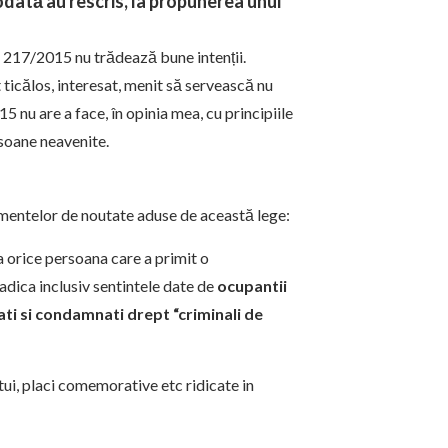
iodată au rescris, la propunerea unui
r. 217/2015 nu trădează bune intenții.
icălos, interesat, menit să servească nu
15 nu are a face, în opinia mea, cu principiile
rsoane neavenite.
ementelor de noutate aduse de această lege:
ca orice persoana care a primit o
adica inclusiv sentintele date de
ocupantii
ecati si condamnati drept “criminali de
atui, placi comemorative etc ridicate in