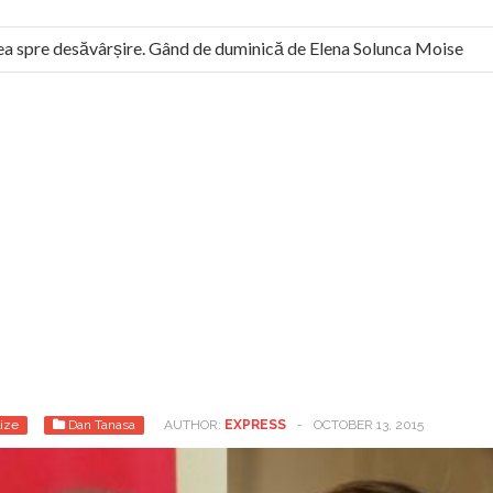
 spre desăvârșire. Gând de duminică de Elena Solunca Moise
l român: “românii sunt slavi, nu latini”. Fostul agent ceaușist de 
ize
Dan Tanasa
AUTHOR:
EXPRESS
-
OCTOBER 13, 2015