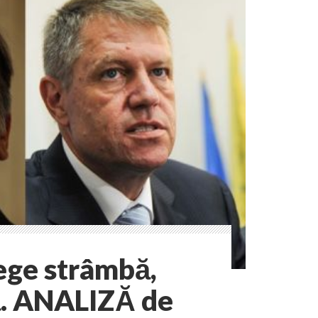
lege strâmbă,
ă. ANALIZĂ de