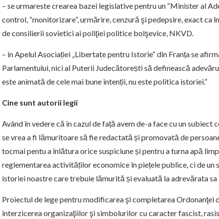
– se urmareste crearea bazei legislative pentru un “Minister al Ad
control, “monitorizare”, urmărire, cenzură şi pedepsire, exact ca
de consilierii sovietici ai poliţiei politice bolşevice, NKVD.
– in Apelul Asociației „Libertate pentru Istorie“ din Franța se afirmă
Parlamentului, nici al Puterii Judecătorești să definească adevărul 
este animată de cele mai bune intenții, nu este politica istoriei.”
Cine sunt autorii legii
Având în vedere că în cazul de față avem de-a face cu un subiect c
se vrea a fi lămuritoare să fie redactată și promovată de persoane 
tocmai pentu a înlătura orice suspiciune și pentru a turna apă limp
reglementarea activităților economice în piețele publice, ci de un s
istoriei noastre care trebuie lămurită și evaluată la adrevărata sa
Proiectul de lege pentru modificarea şi completarea Ordonanţei d
interzicerea organizaţiilor şi simbolurilor cu caracter fascist, ras