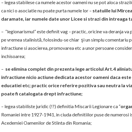
– legea stabilese ca numele acestor oameni nu se pot aloca strazilor,
ca nici o asociatie nu poate purta numele lor –
statuiile lui Mirce
daramate, iar numele date unor Licee si strazi din intreaga t
– “legionarismul” este definit vag – practic, oricine va deranja va 
pe vremea stalinistă, folosindu-se chiar şi un simplu comentariu
infractiune si asocierea, promovarea etc a unor persoane consider
inchisoarea;
–
se elimina complet din prezenta lege articolul Art.4 aliniat
infractiune nicio actiune dedicata acestor oameni daca este fa
educatiei etc; practic orice referire pozitiva sau neutra la 
poate fi catalogata drept infractiune;
– legea stabiliste juridic (!?) definitia Miscarii Legionare ca “
organ
Romaniei intre 1927-1941, in ciuda definitiilor puse de numerosi 
Acedemiei Oamenilor de Stiinta din Romania;