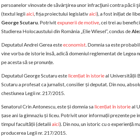
persoanelor vinovate de săvârşirea unor infracţiuni contra păcii ş
(textul legii
aici
, fișa proiectului legislativ
aici
), a fost inițiat de lib
George Scutaru
. Potrivit
expunerii de motive
, cei trei au benefic
Studierea Holocaustului din România „Elie Wiesel“, condus de
Ale
Deputatul Andrei Gerea este
economist
. Domnia sa este probabi
vine vorba de istorie însă, adică domeniul reglementat de Legea 
pe acesta să se pronunțe.
Deputatul George Scutaru este
licențiat în istorie
al Universității 
Scutaru a profesat ca jurnalist, consilier și deputat. Din nou, abs
chestiunea Legii nr. 217/2015.
Senatorul Crin Antonescu, este și domnia sa
licențiat în istorie
al U
șase ani la gimnaziu și liceu. Potrivit unor informații prezente pe i
timpul facultății (detalii
aici
). Din nou, un istoric cu o experiență 
producerea Legii nr. 217/2015.