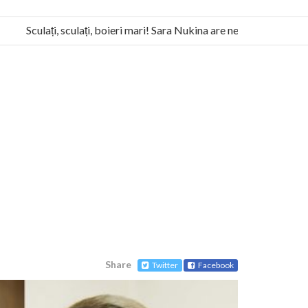
Sculați, sculați, boieri mari! Sara Nukina are nevoie de ajutorul n
la Humanitas militează pentru federalizarea României
Share
Twitter
Facebook