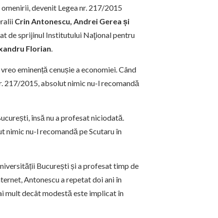
i omenirii, devenit Legea nr. 217/2015
eralii
Crin Antonescu, Andrei Gerea și
iat de sprijinul Institutului Naţional pentru
xandru Florian
.
l vreo eminență cenușie a economiei. Când
nr. 217/2015, absolut nimic nu-l recomandă
București, însă nu a profesat niciodată.
olut nimic nu-l recomandă pe Scutaru în
niversității București și a profesat timp de
nternet, Antonescu a repetat doi ani în
mai mult decât modestă este implicat în