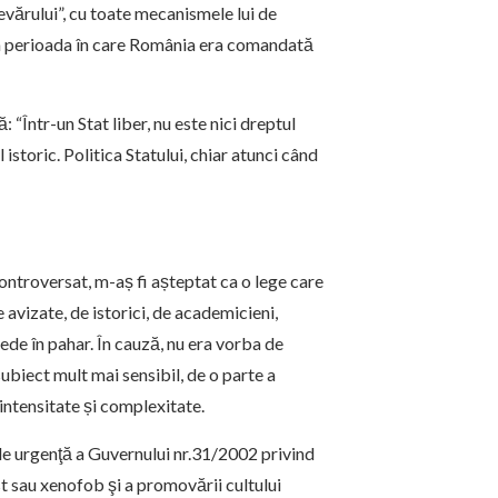
evărului”, cu toate mecanismele lui de
 în perioada în care România era comandată
: “Într-un Stat liber, nu este nici dreptul
istoric. Politica Statului, chiar atunci când
ontroversat, m-aș fi așteptat ca o lege care
avizate, de istorici, de academicieni,
ede în pahar. În cauză, nu era vorba de
ubiect mult mai sensibil, de o parte a
 intensitate și complexitate.
e urgenţă a Guvernului nr.31/2002 privind
ist sau xenofob şi a promovării cultului