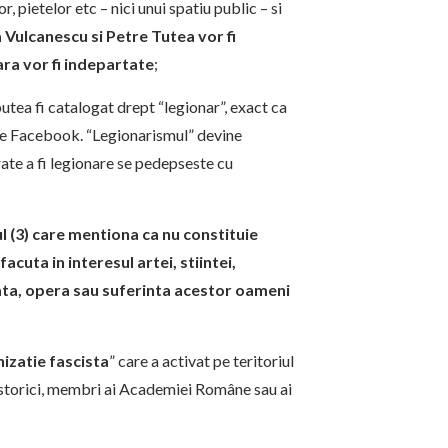
 pietelor etc – nici unui spatiu public – si
a Vulcanescu si Petre Tutea vor fi
ara vor fi indepartate
;
putea fi catalogat drept “legionar”, exact ca
 pe Facebook. “Legionarismul” devine
ate a fi legionare se pedepseste cu
ul (3) care mentiona ca nu constituie
cuta in interesul artei, stiintei,
viata, opera sau suferinta acestor oameni
izatie fascista
” care a activat pe teritoriul
istorici, membri ai Academiei Române sau ai