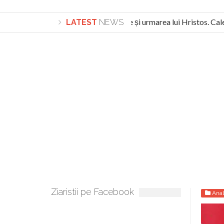
Lepădarea de sine și urmarea lui Hristos. Calea
LATEST
NEWS
Turnătorul DIE Lucian Boia înjură din nou poporu
Ziaristii pe Facebook
Anal