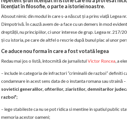
repetent și un licențiat în istorie care nu a profesat nic
licențiat în filosofie, o parte a istoriei noastre.
Absout nimic din modul în care s-a născut și a prins viață Legea n
Dimpotrivă. În cauză avem de-a face cu un demers în mod evident t
dreptății, nu principiilor, ci unor interese de grup. Legea nr. 217/20
și cu istoria, pe care de altfel o rescrie după bunul plac al unor pe
Ce aduce nou forma în care a fost votată legea
Redau mai jos o listă, întocmită de jurnalistul
Victor Roncea
, a el
– include in categoria de infractori “criminalii de razboi” definiti 
condamnare in acest sens data de o instanta romana sau straină – 
sovietici generalilor, ofiterilor, ziaristilor, demnitarilor jud
razboi”;
– lege stabileste ca nu se pot ridica si mentine in spatiul public st
memoria acestor oameni;