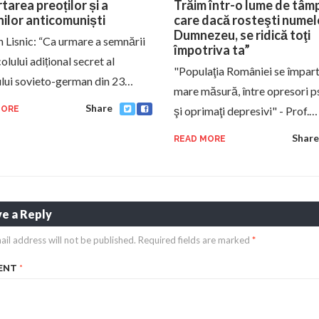
tarea preoților și a
Trăim într-o lume de tâmpi
ilor anticomuniști
care dacă rosteşti numele
Dumnezeu, se ridică toţi
an Lisnic: “Ca urmare a semnării
împotriva ta”
lului adițional secret al
"Populaţia României se împarte
ului sovieto-german din 23…
mare măsură, între opresori p
Share
MORE
şi oprimaţi depresivi" - Prof.…
Share
READ MORE
e a Reply
ail address will not be published.
Required fields are marked
*
ENT
*