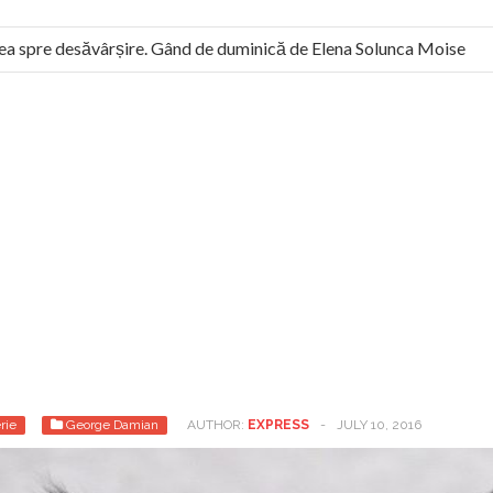
 spre desăvârșire. Gând de duminică de Elena Solunca Moise
 român: “românii sunt slavi, nu latini”. Fostul agent ceaușist de l
rie
George Damian
AUTHOR:
EXPRESS
-
JULY 10, 2016