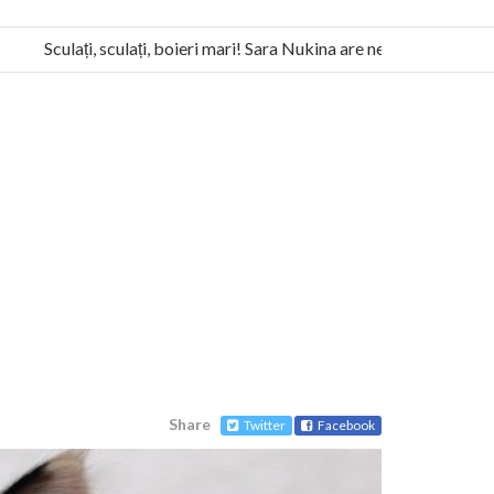
Sculați, sculați, boieri mari! Sara Nukina are nevoie de ajutorul n
a Humanitas militează pentru federalizarea României
Share
Twitter
Facebook