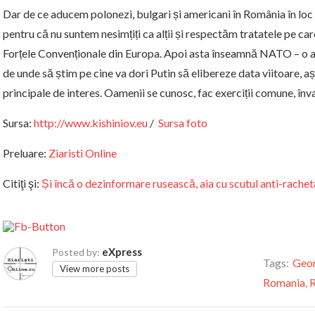
Dar de ce aducem polonezi, bulgari și americani în România în lo
pentru că nu suntem nesimțiți ca alții și respectăm tratatele pe ca
Forțele Convenționale din Europa. Apoi asta înseamnă NATO – o 
de unde să știm pe cine va dori Putin să elibereze data viitoare, a
principale de interes. Oamenii se cunosc, fac exerciții comune, înv
Sursa:
http://www.kishiniov.eu
/
Sursa foto
Preluare:
Ziaristi Online
Citiţi şi:
Și încă o dezinformare rusească, aia cu scutul anti-rachet
eXpress
Posted by:
Tags:
Geo
View more posts
Romania
,
R