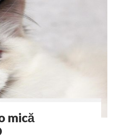
o mică
O