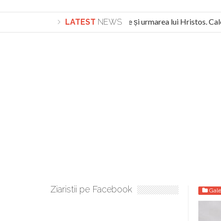
Lepădarea de sine și urmarea lui Hristos. Calea
LATEST
NEWS
Turnătorul DIE Lucian Boia înjură din nou poporul
Ziaristii pe Facebook
Gale