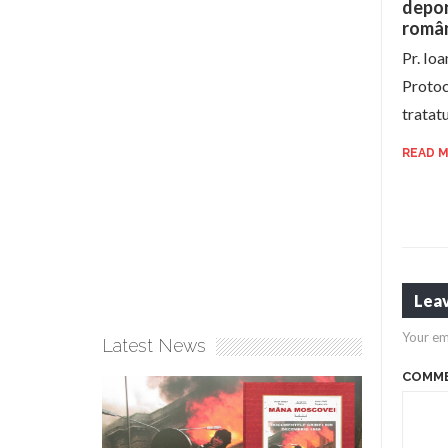
depor
român
Pr. Io
Protoco
tratat
READ 
Leav
Your em
Latest News
COMM