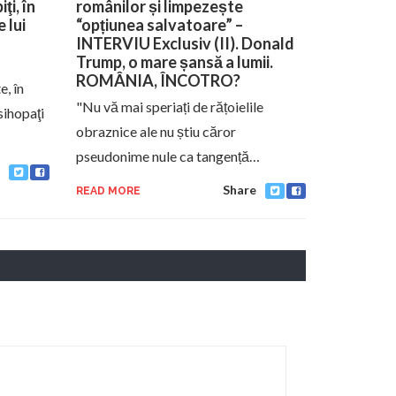
ţi, în
românilor și limpezește
 lui
“opțiunea salvatoare” –
INTERVIU Exclusiv (II). Donald
Trump, o mare șansă a lumii.
ROMÂNIA, ÎNCOTRO?
, în
"Nu vă mai speriați de rățoielile
sihopaţi
obraznice ale nu știu căror
pseudonime nule ca tangență…
Share
READ MORE