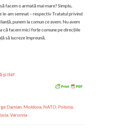
c să facem o armată mai mare? Simplu,
re le-am semnat – respectiv Tratatul privind
alianță, punem la comun ce avem. Nu avem
șa că facem mici forțe comune pe direcțiile
ață să lucreze împreună.
ă și INF
rge Damian
,
Moldova
,
NATO
,
Polonia
,
usia
,
Varsovia