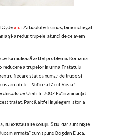
ATO, de
aici
. Articolul e frumos, bine închegat
ânia și-a redus trupele, atunci de ce avem
e ce formulează astfel problema. România
 o reducere a trupelor în urma Tratatului
pentru fiecare stat ca număr de trupe și
us armatele – știțice a făcut Rusia?
le dincolo de Urali. În 2007 Puțin a anunțat
cest tratat. Parcă altfel înțelegem istoria
u existau alte soluții. Știu, dar sunt niște
reducem armata” cum spune Bogdan Duca.