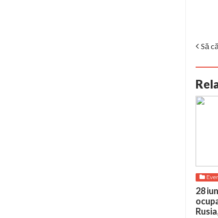
Să c
Rel
Eve
28 iun
ocupa
Rusia