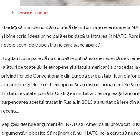
de
George Damian
Haideți să mai demontăm o mică dezinformare referitoare la N
și bine scris, ideea principală este: dacă la intrarea în NATO Rom
nevoie acum de trupe străine care să ne apere?
Bogdan Duca pare că nu cunoaște puțină istorie recentă de vrem
(alături de toate țările europene și aliatul american) a procedat la
privind Forțele Convenționale din Europa care a stabilit un plafon 
armamente grele. Și est-europenii și-au distrus armamentele și red
Tratatul e valabil până la Urali, și-a mutat artileria grea și tancuri
suspendarea acestui tratat în Rusia, în 2015 a anunțat că iese din a
recentă.
Veți găsi destule argumentări: NATO și America au provocat Rusia, n
argumentări obosite. Să reținem că nu ”NATO ne-a cerut să ne 