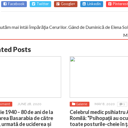
Facebook
Twitter
Google+
Linkedin
Pinterest
ăutăm mai întâi Împărăţia Cerurilor. Gând de Duminică de Elena S
Mi
ated Posts
niment
JUNE 28, 2020
Galerie
MAY 8, 2020
1
ie 1940 – 80 de ani de la
Celebrul medic psihiatru 
rea Basarabia de către
Romilă: “Psihopaţii au oc
, urmată de uciderea și
toate posturile-cheie în ţ