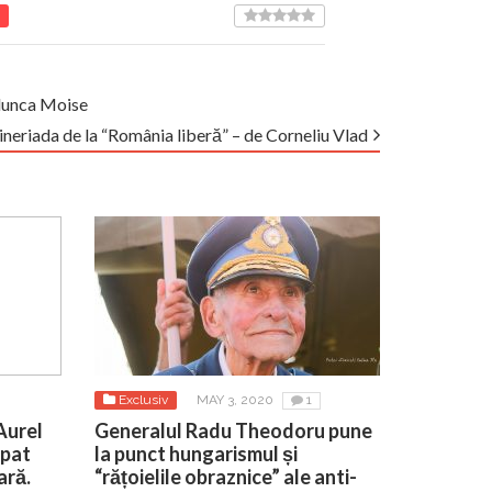
olunca Moise
neriada de la “România liberă” – de Corneliu Vlad
Exclusiv
MAY 3, 2020
1
Aurel
Generalul Radu Theodoru pune
upat
la punct hungarismul și
ară.
“rățoielile obraznice” ale anti-