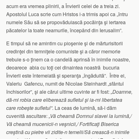
acum era vremea plinirii, a Învierii celei de a treia zi.
Apostolul Luca scrie cum Hristos i-a trimis apoi ca „întru
numele Său să se propovăduiască pocăinţa şi iertarea
păcatelor la toate neamurile, începând din Ierusalim”.
E timpul să ne amintim cu pioşenie şi de mărturisitorii
credinţei din temniţele comuniste şi a căror memorie
trebuie s-o ţinem ca o candelă aprinsă în inimile noastre,
deoarece abia cu toţi cei dinaintea noastră bucuria
Învierii este întemeiată şi speranţa „îngăduită”. Între ei,
Valeriu Gafencu, numit de Nicolae Steinhardt „sfântul
închisorilor”, şi ale cărui ultime cuvinte ar fi fost:
„Doamne,
dă-mi robia care eliberează sufletul şi ia-mi libertatea
care robeşte sufletul”
. La ceas de lumină, să-i dăm
cuvenită ascultare:
„Vă cheamă Domnul slavei la lumină,/
Vă cheamă mucenicii-n veşnicii,/ Fortificaţi Biserica
creştină cu pietre vii zidite-n temelii/Să crească-n inimile