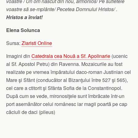
voastre / Un om născut din nou, armonios/ Pe sufletele
voastre să se-mplânte/ Pecetea Domnului Hristos/ .
Hristos a înviat!
Elena Solunca
Sursa:
Ziaristi Online
Imagini din
Catedrala cea Nouă a Sf. Apolinarie
(ucenic
al Sf. Apostol Petru) din Ravenna. Mozaicurile au fost
realizate pe vremea împăratului daco-roman Justinian cel
Mare şi Sfânt (conducător al Bizanţului între 527 şi 565),
cel care a ctitorit şi Sfânta Sofia de la Constantinopol.
După cum se vede, mironosiţele sunt îmbrăcate într-un
port asemănător celui românesc iar magii poartă pe cap
căciuli de daci (pileus)