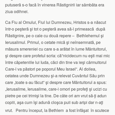
putuseră s-o facă în vinerea Răstignirii iar sâmbăta era
ziua odihnei.
Ca Fiu al Omului, Fiul lui Dumnezeu, Hristos s-a născut
într-o peşteră şi tot o peşteră avea să-l primească după
Răstignire, pe o cale cu două repere – Bethlehemul şi
Ierusalimul. Primul, o cetate mică şi neînsemnată, pe
măsura smereniei cu care s-a arătat în lume Mântuitorul,
şi despre care profetul scria: că”nicidecum nu eşti mai mic
între căpeteniile lui Iuda, căci din tine va ieşi cârmuitorul
Care-l va păstori pe poporul Meu Israel”. Al doilea,
cetatea unde Dumnezeu şi-a relevat Cuvântul Său prin
care „toate s-au făcut” şi despre care Mântuitorul a spus:
„Ierusalime, Ierusalime, care-i omori pe profeţi şi ucizi cu
pietre pe cei trimişi la tine. De câte ori am vrut să-ţi adun
copiii, aşa cum îşi adună cloşca puii sub aripi dar n-aţi
vrut.
Pentru început, la Bethlem a fost înfăşat în scutece