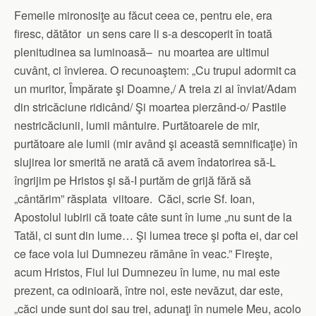
Femeile mironosiţe au făcut ceea ce, pentru ele, era
firesc, dătător un sens care li s-a descoperit în toată
plenitudinea sa luminoasă– nu moartea are ultimul
cuvânt, ci învierea. O recunoaştem: „Cu trupul adormit ca
un muritor, Împărate şi Doamne,/ A treia zi ai înviat/Adam
din stricăciune ridicând/ Şi moartea pierzând-o/ Pastile
nestricăciunii, lumii mântuire. Purtătoarele de mir,
purtătoare ale lumii (mir având şi această semnificaţie) în
slujirea lor smerită ne arată că avem îndatorirea să-L
îngrijim pe Hristos şi să-I purtăm de grijă fără să
„cântărim” răsplata viitoare. Căci, scrie Sf. Ioan,
Apostolul iubirii că toate câte sunt în lume „nu sunt de la
Tatăl, ci sunt din lume… Şi lumea trece şi pofta ei, dar cel
ce face voia lui Dumnezeu rămâne în veac.” Fireşte,
acum Hristos, Fiul lui Dumnezeu în lume, nu mai este
prezent, ca odinioară, între noi, este nevăzut, dar este,
„căci unde sunt doi sau trei, adunaţi în numele Meu, acolo