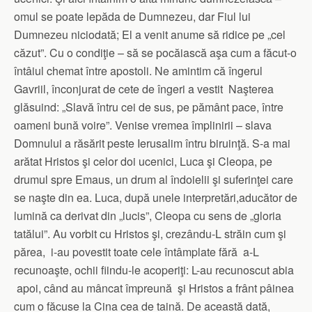
omul se poate lepăda de Dumnezeu, dar Fiul lui
Dumnezeu niciodată; El a venit anume să ridice pe „cel
căzut”. Cu o condiţie – să se pocăiască aşa cum a făcut-o
întâiul chemat între apostoli. Ne amintim că îngerul
Gavriil, înconjurat de cete de îngeri a vestit Naşterea
glăsuind: „Slavă întru cei de sus, pe pământ pace, între
oameni bună voire”. Venise vremea împlinirii – slava
Domnului a răsărit peste Ierusalim întru biruinţă. S-a mai
arătat Hristos şi celor doi ucenici, Luca şi Cleopa, pe
drumul spre Emaus, un drum al îndoielii şi suferinţei care
se naşte din ea. Luca, după unele interpretări,aducător de
lumină ca derivat din „lucis”, Cleopa cu sens de „gloria
tatălui”. Au vorbit cu Hristos şi, crezându-L străin cum şi
părea, i-au povestit toate cele întâmplate fără a-L
recunoaşte, ochii fiindu-le acoperiţi: L-au recunoscut abia
apoi, când au mâncat împreună şi Hristos a frânt pâinea
cum o făcuse la Cina cea de taină. De această dată,