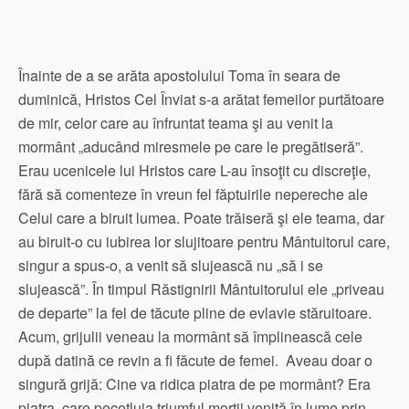
Înainte de a se arăta apostolului Toma în seara de
duminică, Hristos Cel Înviat s-a arătat femeilor purtătoare
de mir, celor care au înfruntat teama şi au venit la
mormânt „aducând miresmele pe care le pregătiseră”.
Erau ucenicele lui Hristos care L-au însoţit cu discreţie,
fără să comenteze în vreun fel făptuirile nepereche ale
Celui care a biruit lumea. Poate trăiseră şi ele teama, dar
au biruit-o cu iubirea lor slujitoare pentru Mântuitorul care,
singur a spus-o, a venit să slujească nu „să i se
slujească”. În timpul Răstignirii Mântuitorului ele „priveau
de departe” la fel de tăcute pline de evlavie stăruitoare.
Acum, grijulii veneau la mormânt să împlinească cele
după datină ce revin a fi făcute de femei. Aveau doar o
singură grijă: Cine va ridica piatra de pe mormânt? Era
piatra care pecetluia triumful morţii venită în lume prin