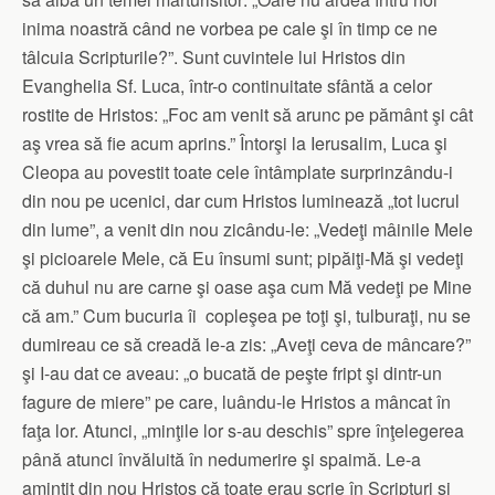
inima noastră când ne vorbea pe cale şi în timp ce ne
tâlcuia Scripturile?”. Sunt cuvintele lui Hristos din
Evanghelia Sf. Luca, într-o continuitate sfântă a celor
rostite de Hristos: „Foc am venit să arunc pe pământ şi cât
aş vrea să fie acum aprins.” Întorşi la Ierusalim, Luca şi
Cleopa au povestit toate cele întâmplate surprinzându-i
din nou pe ucenici, dar cum Hristos luminează „tot lucrul
din lume”, a venit din nou zicându-le: „Vedeţi mâinile Mele
şi picioarele Mele, că Eu însumi sunt; pipăiţi-Mă şi vedeţi
că duhul nu are carne şi oase aşa cum Mă vedeţi pe Mine
că am.” Cum bucuria îi copleşea pe toţi şi, tulburaţi, nu se
dumireau ce să creadă le-a zis: „Aveţi ceva de mâncare?”
şi I-au dat ce aveau: „o bucată de peşte fript şi dintr-un
fagure de miere” pe care, luându-le Hristos a mâncat în
faţa lor. Atunci, „minţile lor s-au deschis” spre înţelegerea
până atunci învăluită în nedumerire şi spaimă. Le-a
amintit din nou Hristos că toate erau scrie în Scripturi şi