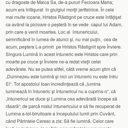
cu dragoste de Maica Sa, de-a pururi Fecioara Maria;
acum era înfăşurat în giulgiul morţii jertfelnice. În cele
mai multe icoane, Hristos Răstignit pe cruce este înfăţişat
ca având la picioare o peşteră în se vede capul lui Adam,
prin care a venit moartea. Loc al întunericului,
semnificând în lumea de atunci şi, nu mai puţin, cea de
acum, peştera L-a primit pe Hristos Răstignit spre Înviere.
Singura Lumină în acest întuneric este Hristos care prin
moarte pe cruce şi Înviere ne-a redat vieţii celei
adevărate. Nu se putea altfel, câtă vreme acum ştim că
„Dumnezeu este lumină şi nici un întuneric nu este întru
El”. Tot apostolul Ioan încredinţează că „lumina
luminează în întuneric şi întunericul nu a cuprins-o”, că
„întunericul se duce şi Lumina cea adevărată începe să
răsară”; de parcă rostul întunericului e să fie recuperat de
Lumina a-tot-biruitoare a începutului lumii prin Cuvânt,
când Părintele Ceresc a zis: Să fie lumină. Celor care