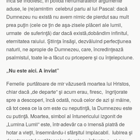
încă se îndoiesc, în pofida nenumăratelor argumente
aduse, le (re)amintim celebrul pariu al lui Pascal: dacă
Dumnezeu nu există nu avem nimic de pierdut sau mult
prea puţin (cele ce ţin de aşa-zisele plăceri ale lumii,
urmate de suferinţă) dar dacă există,dobândim infinitul,
eternitatea raiului. Ştiinţa însăşi, dezvăluind perfecţiunea
naturii, ne apropie de Dumnezeu, care, încredinţează
psalmistul, toate le-a făcut cu pricepere şi cu înţelepciune.
„Nu este aici. A înviat”
Femeile purtătoare de mir văzuseră moartea lui Hristos,
chiar dacă „de departe” şi acum erau, firesc, îngrijorate
spre a descoperi, încă odată, nouă celor de azi şi mâine,
că tot ceea ce la om este cu neputinţă, la Dumnezeu este
cu putinţă. Moartea, simbol al întunericului izgonit de
„Lumina Lumii” este, într-adevăr ca o imensă piatră de
hotar a vieţii, însemnându-i sfârşitul implacabil. Iubirea şi