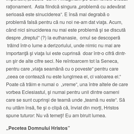
raţionament. Asta fiindcă singura „problemă cu adevărat
serioasă este sinuciderea”. E însă mai degrabă o
problemă falsă pentru că nu noi ne-am dat viaţa. Acum,
când nici sinuciderea nu mai este problemă şi se discută
despre „dreptul” (?) la euthanasie, omul se descoperă
trăind într-o lume a derizoriului, unde nimic nu mai are
importanţă şi viaţa lui este cuprinsă doar într-o cifră dintr-
un şir de alte cifre seci. Ne reîntoarcem tot la Seneca,
pentru care „viaţa seamănă cu o poveste” pentru care
„ceea ce contează nu este lungimea ei, ci valoarea ei.”
Poate că trăim e numai o „vreme”, una între altele de care
vorbea Eclesiastul, şi numai pentru unii dintre oameni
care se sunt cuprinşi de teamă unde „teamă nu este”. Să
nu uităm însă, fie şi o clipă că, înviat din morţi, Hristos
spune tuturor: Nu vă temeţi! Eu am biruit lumea.
„Pecetea Domnului Hristos”