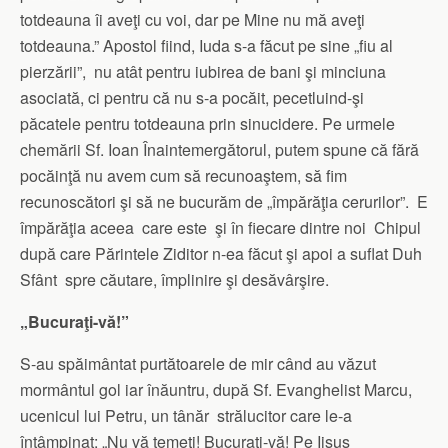
totdeauna îi aveţi cu voi, dar pe Mine nu mă aveţi
totdeauna.” Apostol fiind, Iuda s-a făcut pe sine „fiu al
pierzării”, nu atât pentru iubirea de bani şi minciuna
asociată, ci pentru că nu s-a pocăit, pecetluind-şi
păcatele pentru totdeauna prin sinucidere. Pe urmele
chemării Sf. Ioan Înaintemergătorul, putem spune că fără
pocăinţă nu avem cum să recunoaştem, să fim
recunoscători şi să ne bucurăm de „împărăţia cerurilor”. E
împărăţia aceea care este şi în fiecare dintre noi Chipul
după care Părintele Ziditor n-ea făcut şi apoi a suflat Duh
Sfânt spre căutare, împlinire şi desăvârşire.
„Bucuraţi-vă!”
S-au spăimântat purtătoarele de mir când au văzut
mormântul gol iar înăuntru, după Sf. Evanghelist Marcu,
ucenicul lui Petru, un tânăr strălucitor care le-a
întâmpinat: „Nu vă temeţi! Bucuraţi-vă! Pe Iisus