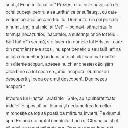
sunt şi Eu în mijlocul lor.” Prezenţa Lui este nevăzută de
ochii trupeşti pentru a se „arăta” celor sufleteşti, cu care
vedem pe acei pe care Fiul lui Dumnezeu în cei pe care i-
a numit „fraţi mai mici ai Mei” – bolnavi, săraci sau în
temniţa necazurilor, păcatelor, a suferinţelor de tot felul.
Să-i luăm în seamă, s-o facem în numele lui Hristos, „care
din mormânt ne-a scos”, nu spre beneficiu sau fală ieftină
în faţa oamenilor (conducători mai mici sau mai mari şi
din diferite scopuri, adesea nu chiar oneste) căci ştim
prea bine că tot ceea ce „omul acoperă, Dumnezeu
descoperă şi ceea ce omul descoperă, Dumnezeu
acoperă.”
Învierea lui Hristos, „arătările” Sale, au spulberat toate
îndoielile apostolilor, teama şi nedumerirea femeilor
mironosiţe ca toţi să poată da mărturia Învierii. Pe drumul
spre Emaus s-a arătat ucenicilor Luca şi Cleopa ca şi ei
să aibă un temei mărturisitor: „Oare nu ardea întru noi