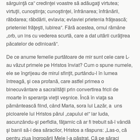
sârguinţă ca” credinţei voastre să adăugaţi virtutea;
virtuţii, cunoştinţa; cunoştinţei, înfrânarea; înfrânării,
răbdarea; răbdării, evlavia; evlaviei prietenia frăţească;
prieteniei frăţeşti, iubirea”. Fără acestea, omul rămâne
„orb, un ins cu vederea scurtă, care a dat uitării curăţirea
păcatelor de odinioară”.
De ce anume femeile purtătoare de mir sunt cele care L-
au văzut primele pe Hristos înviat? Cum o spune numele,
ele se îngrijeau de mirul sfinţit, purtându-l în lumea
întreagă, şi cea profană, care astfel primea o
binecuvântare a sacralităţii prin convertirea fricii de
moarte în speranţa vieţii veşnice. Încă în viaţa sa
pământească fiind, când Maria, sora lui Lazăr, a uns
picioarele lui Hristos părul „capului ei” iar Iuda,
ascunzându-şi perfidia, făţarnic că ar fi trebuit să-l vândă
şi banii să-i dea săracilor, Hristos a răspuns: „Las-o, că
pentru ziua îngropării Mele l-a păstrat. Că pe săraci