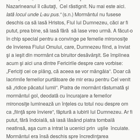
Nazarineanul îl căutaţi, Cel răstignit. Nu mai este aici.
Iată locul unde L-au pus.”
(s.n.) Mormântul nu fusese
deschis ca să iasă Hristos, Fiul lui Dumnezeu, căci ar fi
putut, prea bine, să iasă fără să lase vreo urmă. A făcut-o
în chip special pentru a convinge pe femeile mironosiţe
de învierea Fiului Omului, care, Dumnezeu fiind, a înviat
şi a ieşit din mormânt ca biruitor desăvârşit. Se împlinea
acum şi aici una dintre Fericirile despre care vorbise:
„Fericiţi cei ce plâng, că aceea se vor mângâia”. Doar că
lacrimile femeilor purtătoare de mir erau pentru Cel venit
să „ridice păcatul lumii”. Piatra de mormânt răsturnată şi
mormântul gol, deodată cu încurajare a femeilor
mironosiţe luminează un înţeles cu totul nou despre om
ca „fiinţă spre înviere”, făptură a iubirii lui Dumnezeu. Ar fi
putut, fără îndoială, să iasă lăsând piatra tombală
neatinsă, aşa cum a intrat la ucenici prin uşile încuiate.
Mormântul era însă deschis spre încredinţarea