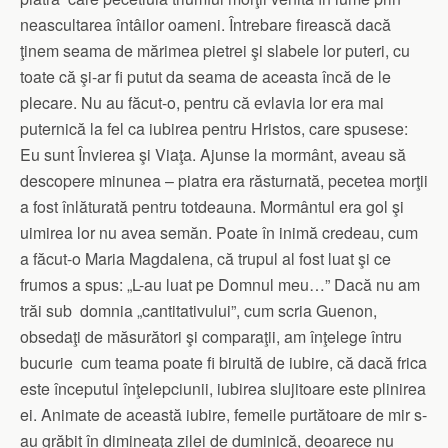
neascultarea întâilor oameni. Întrebare firească dacă
ţinem seama de mărimea pietrei şi slabele lor puteri, cu
toate că şi-ar fi putut da seama de aceasta încă de le
plecare. Nu au făcut-o, pentru că evlavia lor era mai
puternică la fel ca iubirea pentru Hristos, care spusese:
Eu sunt Învierea şi Viaţa. Ajunse la mormânt, aveau să
descopere minunea – piatra era răsturnată, pecetea morţii
a fost înlăturată pentru totdeauna. Mormântul era gol şi
uimirea lor nu avea semăn. Poate în inimă credeau, cum
a făcut-o Maria Magdalena, că trupul al fost luat şi ce
frumos a spus: „L-au luat pe Domnul meu…” Dacă nu am
trăi sub domnia „cantitativului”, cum scria Guenon,
obsedaţi de măsurători şi comparaţii, am înţelege întru
bucurie cum teama poate fi biruită de iubire, că dacă frica
este începutul înţelepciunii, iubirea slujitoare este plinirea
ei. Animate de această iubire, femeile purtătoare de mir s-
au grăbit în dimineaţa zilei de duminică, deoarece nu