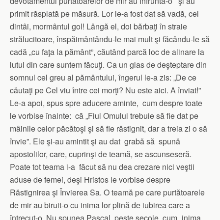
devotamentul purtătoarelor de mir au înfrunta-o şi au
primit răsplată pe măsură. Lor le-a fost dat să vadă, cel
dintâi, mormântul gol! Lângă el, doi bărbaţi în straie
strălucitoare, înspăimântându-le mai mult şi făcându-le să
cadă „cu faţa la pământ”, căutând parcă loc de alinare la
lutul din care suntem făcuţi. Ca un glas de deşteptare din
somnul cel greu al pământului, îngerul le-a zis: „De ce
căutaţi pe Cel viu între cei morţi? Nu este aici. A înviat!”
Le-a apoi, spus spre aducere aminte, cum despre toate
le vorbise înainte: că „Fiul Omului trebuie să fie dat pe
mâinile celor păcătoşi şi să fie răstignit, dar a treia zi o să
învie”. Ele şi-au amintit şi au dat grabă să spună
apostolilor, care, cuprinşi de teamă, se ascunseseră.
Poate tot teama i-a făcut să nu dea crezare nici veştii
aduse de femei, deşi Hristos le vorbise despre
Răstignirea şi Învierea Sa. O teamă pe care purtătoarele
de mir au biruit-o cu inima lor plină de iubirea care a
întrecut-o. Nu spunea Pascal, peste secole, cum „inima