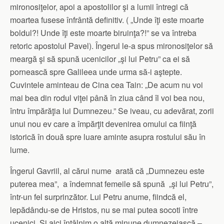
mironosiţelor, apoi a apostolilor şi a lumii întregi că
moartea fusese înfrântă definitiv. ( „Unde îţi este moarte
boldul?! Unde îţi este moarte biruinţa?!” se va întreba
retoric apostolul Pavel). Îngerul le-a spus mironosiţelor să
meargă şi să spună ucenicilor „şi lui Petru” ca ei să
pornească spre Galileea unde urma să-i aştepte.
Cuvintele aminteau de Cina cea Tain: „De acum nu voi
mai bea din rodul viţei până în ziua când îl voi bea nou,
întru împărăţia lui Dumnezeu.” Se iveau, cu adevărat, zorii
unui nou ev care a împărţit devenirea omului ca fiinţă
istorică în două spre luare aminte asupra rostului său în
lume.
Îngerul Gavriil, al cărui nume arată că „Dumnezeu este
puterea mea”, a îndemnat femeile să spună „şi lui Petru”,
într-un fel surprinzător. Lui Petru anume, fiindcă el,
lepădându-se de Hristos, nu se mai putea socoti între
ucenici. Şi aici întâlnim o altă minune dumnezeiască –