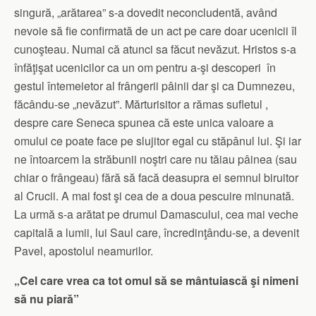
singură, „arătarea” s-a dovedit neconcludentă, având
nevoie să fie confirmată de un act pe care doar ucenicii îl
cunoşteau. Numai că atunci sa făcut nevăzut. Hristos s-a
înfăţişat ucenicilor ca un om pentru a-şi descoperi în
gestul întemeietor al frângerii pâinii dar şi ca Dumnezeu,
făcându-se „nevăzut”. Mărturisitor a rămas sufletul ,
despre care Seneca spunea că este unica valoare a
omului ce poate face pe slujitor egal cu stăpânul lui. Şi iar
ne întoarcem la străbunii noştri care nu tăiau pâinea (sau
chiar o frângeau) fără să facă deasupra ei semnul biruitor
al Crucii. A mai fost şi cea de a doua pescuire minunată.
La urmă s-a arătat pe drumul Damascului, cea mai veche
capitală a lumii, lui Saul care, încredinţându-se, a devenit
Pavel, apostolul neamurilor.
„Cel care vrea ca tot omul să se mântuiască şi nimeni
să nu piară”