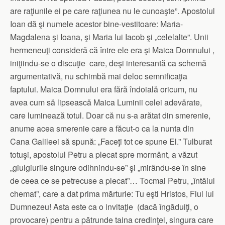
are raţiunile ei pe care raţiunea nu le cunoaşte”. Apostolul
Ioan dă şi numele acestor bine-vestitoare: Maria-
Magdalena şi Ioana, şi Maria lui Iacob şi „celelalte”. Unii
hermeneuţi consideră că între ele era şi Maica Domnului ,
iniţiindu-se o discuţie care, deşi interesantă ca schemă
argumentativă, nu schimbă mai deloc semnificaţia
faptului. Maica Domnului era fără îndoială oricum, nu
avea cum să lipsească Maica Luminii celei adevărate,
care luminează totul. Doar că nu s-a arătat din smerenie,
anume acea smerenie care a făcut-o ca la nunta din
Cana Galileei să spună: „Faceţi tot ce spune El.” Tulburat
totuşi, apostolul Petru a plecat spre mormânt, a văzut
„giulgiurile singure odihnindu-se” şi „mirându-se în sine
de ceea ce se petrecuse a plecat”… Tocmai Petru, „întâiul
chemat”, care a dat prima mărturie: Tu eşti Hristos, Fiul lui
Dumnezeu! Asta este ca o invitaţie (dacă îngăduiţi, o
provocare) pentru a pătrunde taina credinţei, singura care