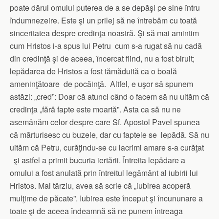
poate dărui omului puterea de a se depăşi pe sine întru
îndumnezeire. Este şi un prilej să ne întrebăm cu toată
sinceritatea despre credinţa noastră. Şi să mai amintim
cum Hristos i-a spus lui Petru cum s-a rugat să nu cadă
din credinţă şi de aceea, încercat fiind, nu a fost biruit;
lepădarea de Hristos a fost tămăduită ca o boală
ameninţătoare de pocăinţă. Altfel, e uşor să spunem
astăzi: „cred”: Doar că atunci când o facem să nu uităm că
credinţa „fără fapte este moartă”. Asta ca să nu ne
asemănăm celor despre care Sf. Apostol Pavel spunea
că mărturisesc cu buzele, dar cu faptele se lepădă. Să nu
uităm că Petru, curăţindu-se cu lacrimi amare s-a curăţat
şi astfel a primit bucuria iertării. Întreita lepădare a
omului a fost anulată prin întreitul legământ al iubirii lui
Hristos. Mai târziu, avea să scrie că „iubirea acoperă
mulţime de păcate”. Iubirea este început şi încununare a
toate şi de aceea îndeamnă să ne punem întreaga