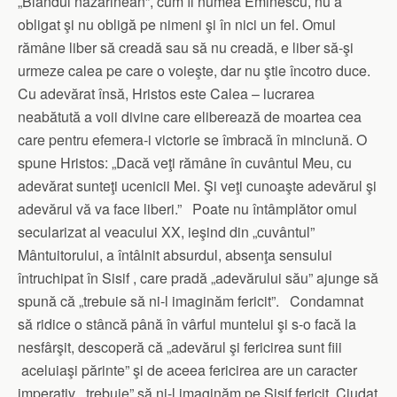
„Blândul nazarinean”, cum îl numea Eminescu, nu a
obligat şi nu obligă pe nimeni şi în nici un fel. Omul
rămâne liber să creadă sau să nu creadă, e liber să-şi
urmeze calea pe care o voieşte, dar nu ştie încotro duce.
Cu adevărat însă, Hristos este Calea – lucrarea
neabătută a voii divine care eliberează de moartea cea
care pentru efemera-i victorie se îmbracă în minciună. O
spune Hristos: „Dacă veţi rămâne în cuvântul Meu, cu
adevărat sunteţi ucenicii Mei. Şi veţi cunoaşte adevărul şi
adevărul vă va face liberi.” Poate nu întâmplător omul
secularizat al veacului XX, ieşind din „cuvântul”
Mântuitorului, a întâlnit absurdul, absenţa sensului
întruchipat în Sisif , care pradă „adevărului său” ajunge să
spună că „trebuie să ni-l imaginăm fericit”. Condamnat
să ridice o stâncă până în vârful muntelui şi s-o facă la
nesfârşit, descoperă că „adevărul şi fericirea sunt fiii
aceluiaşi părinte” şi de aceea fericirea are un caracter
imperativ, „trebuie” să ni-l imaginăm pe Sisif fericit. Ciudat