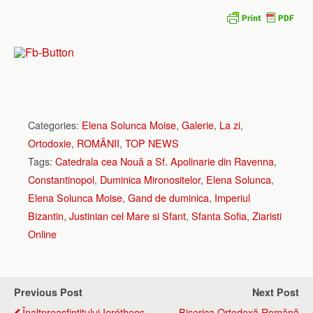
Categories:
Elena Solunca Moise
,
Galerie
,
La zi
,
Ortodoxie
,
ROMÂNII
,
TOP NEWS
Tags:
Catedrala cea Nouă a Sf. Apolinarie din Ravenna
,
Constantinopol
,
Duminica Mironositelor
,
Elena Solunca
,
Elena Solunca Moise
,
Gand de duminica
,
Imperiul
Bizantin
,
Justinian cel Mare si Sfant
,
Sfanta Sofia
,
Ziaristi
Online
Previous Post
Next Post
Înaltpreasfințitului Ierótheos
Biserica Ortodoxă Română