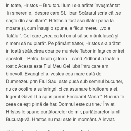
În toate, Hristos – Biruitorul lumii s-a arătat înveşmântat
în smerenie, despre care Sf. Ioan Scărarul scria că „se
naşte din ascultare”. Hristos a fost ascultător până la
moarte şi, cum Însuşi o spune, a făcut mereu „voia
Tatălui”, Cel care „vrea ca tot omul să se mântuiască şi
nimeni să nu piară”. Pe pământ trăitor, Hristos s-a arătat
în toată strălucirea doar pe muntele Tabor în faţa celor trei
apostoli – Petru, Iacob şi Ioan – când Ziditorul a toate a
rostit: Acesta este Fiul Meu Cel Iubit întru care am
binevoit. Evanghelia, vestea cea mare dată de
Dumnezeu prin Fiul Său este pusă sub semnul bucuriei,
nu ca ocolire a suferinţei, ci ca asumare biruitoare a ei.
Îngerul Gavriil i-a spus pururi Fecioarei Maria:” Bucură-te
ceea ce eşti plină de har. Domnul este cu tine.” Înviat,
Hristos le spune purtătoarelor de mir, purtătoarelor lumii:
Bucuraţi-vă. Hristos nu mai este în mormânt. A înviat.