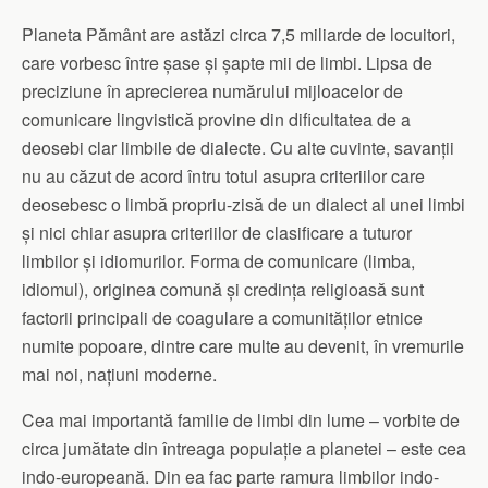
Planeta Pământ are astăzi circa 7,5 miliarde de locuitori,
care vorbesc între șase și șapte mii de limbi. Lipsa de
preciziune în aprecierea numărului mijloacelor de
comunicare lingvistică provine din dificultatea de a
deosebi clar limbile de dialecte. Cu alte cuvinte, savanții
nu au căzut de acord întru totul asupra criteriilor care
deosebesc o limbă propriu-zisă de un dialect al unei limbi
și nici chiar asupra criteriilor de clasificare a tuturor
limbilor și idiomurilor. Forma de comunicare (limba,
idiomul), originea comună și credința religioasă sunt
factorii principali de coagulare a comunităților etnice
numite popoare, dintre care multe au devenit, în vremurile
mai noi, națiuni moderne.
Cea mai importantă familie de limbi din lume – vorbite de
circa jumătate din întreaga populație a planetei – este cea
indo-europeană. Din ea fac parte ramura limbilor indo-