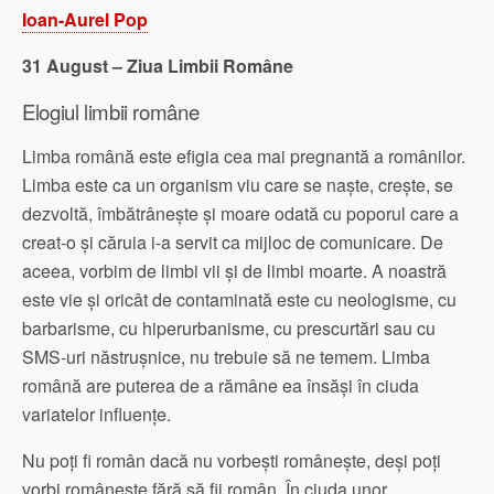
Ioan-Aurel Pop
31 August – Ziua Limbii Române
Elogiul limbii române
Limba română este efigia cea mai pregnantă a românilor.
Limba este ca un organism viu care se naște, crește, se
dezvoltă, îmbătrânește și moare odată cu poporul care a
creat-o și căruia i-a servit ca mijloc de comunicare. De
aceea, vorbim de limbi vii și de limbi moarte. A noastră
este vie și oricât de contaminată este cu neologisme, cu
barbarisme, cu hiperurbanisme, cu prescurtări sau cu
SMS-uri năstrușnice, nu trebuie să ne temem. Limba
română are pute
rea de a rămâne ea însăși în ciuda
variatelor influențe.
Nu poți fi român dacă nu vorbești românește, deși poți
vorbi românește fără să fii român. În ciuda unor