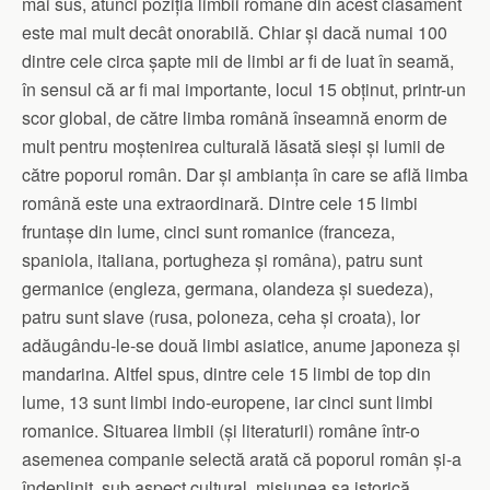
mai sus, atunci poziția limbii române din acest clasament
este mai mult decât onorabilă. Chiar și dacă numai 100
dintre cele circa șapte mii de limbi ar fi de luat în seamă,
în sensul că ar fi mai importante, locul 15 obținut, printr-un
scor global, de către limba română înseamnă enorm de
mult pentru moștenirea culturală lăsată sieși și lumii de
către poporul român. Dar și ambianța în care se află limba
română este una extraordinară. Dintre cele 15 limbi
fruntașe din lume, cinci sunt romanice (franceza,
spaniola, italiana, portugheza și româna), patru sunt
germanice (engleza, germana, olandeza și suedeza),
patru sunt slave (rusa, poloneza, ceha și croata), lor
adăugându-le-se două limbi asiatice, anume japoneza și
mandarina. Altfel spus, dintre cele 15 limbi de top din
lume, 13 sunt limbi indo-europene, iar cinci sunt limbi
romanice. Situarea limbii (și literaturii) române într-o
asemenea companie selectă arată că poporul român și-a
îndeplinit, sub aspect cultural, misiunea sa istorică,