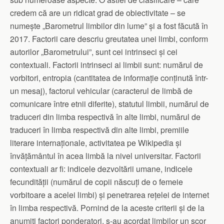
credem că are un ridicat grad de obiectivitate – se
numește „Barometrul limbilor din lume” și a fost făcută în
2017. Factorii care descriu greutatea unei limbi, conform
autorilor „Barometrului”, sunt cei intrinseci și cei
contextuali. Factorii intrinseci ai limbii sunt: numărul de
vorbitori, entropia (cantitatea de informație conținută într-
un mesaj), factorul vehicular (caracterul de limbă de
comunicare între etnii diferite), statutul limbii, numărul de
traduceri din limba respectivă în alte limbi, numărul de
traduceri în limba respectivă din alte limbi, premiile
literare internaționale, activitatea pe Wikipedia și
învățământul în acea limbă la nivel universitar. Factorii
contextuali ar fi: indicele dezvoltării umane, indicele
fecundității (numărul de copii născuți de o femeie
vorbitoare a acelei limbi) și penetrarea rețelei de internet
în limba respectivă. Pornind de la aceste criterii și de la
anumiți factori ponderatori, s-au acordat limbilor un scor