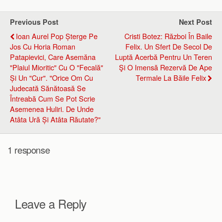
Previous Post
Next Post
Ioan Aurel Pop Șterge Pe
Cristi Botez: Război În Baile
Jos Cu Horia Roman
Felix. Un Sfert De Secol De
Patapievici, Care Asemăna
Luptă Acerbă Pentru Un Teren
"plaiul Mioritic" Cu O "fecală"
Şi O Imensă Rezervă De Ape
Și Un "cur". "Orice Om Cu
Termale La Băile Felix
Judecată Sănătoasă Se
Întreabă Cum Se Pot Scrie
Asemenea Huliri. De Unde
Atâta Ură Și Atâta Răutate?"
1 response
Leave a Reply