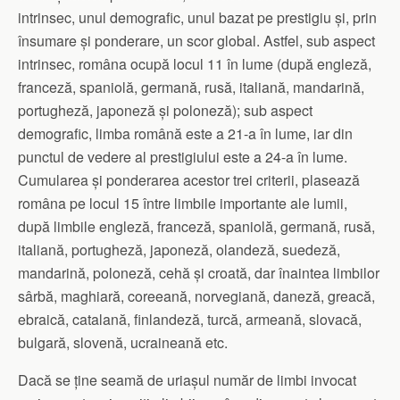
intrinsec, unul demografic, unul bazat pe prestigiu și, prin
însumare și ponderare, un scor global. Astfel, sub aspect
intrinsec, româna ocupă locul 11 în lume (după engleză,
franceză, spaniolă, germană, rusă, italiană, mandarină,
portugheză, japoneză și poloneză); sub aspect
demografic, limba română este a 21-a în lume, iar din
punctul de vedere al prestigiului este a 24-a în lume.
Cumularea și ponderarea acestor trei criterii, plasează
româna pe locul 15 între limbile importante ale lumii,
după limbile engleză, franceză, spaniolă, germană, rusă,
italiană, portugheză, japoneză, olandeză, suedeză,
mandarină, poloneză, cehă și croată, dar înaintea limbilor
sârbă, maghiară, coreeană, norvegiană, daneză, greacă,
ebraică, catalană, finlandeză, turcă, armeană, slovacă,
bulgară, slovenă, ucraineană etc.
Dacă se ține seamă de uriașul număr de limbi invocat