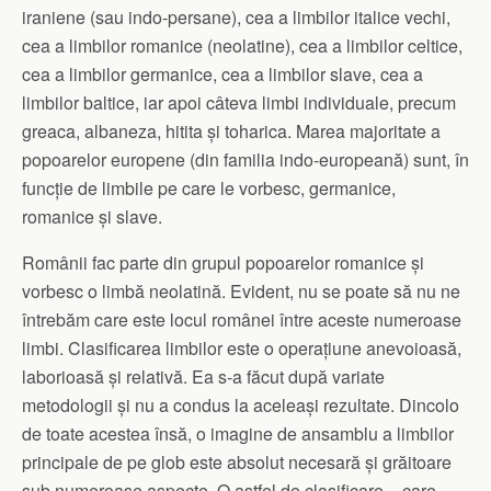
iraniene (sau indo-persane), cea a limbilor italice vechi,
cea a limbilor romanice (neolatine), cea a limbilor celtice,
cea a limbilor germanice, cea a limbilor slave, cea a
limbilor baltice, iar apoi câteva limbi individuale, precum
greaca, albaneza, hitita și toharica. Marea majoritate a
popoarelor europene (din familia indo-europeană) sunt, în
funcție de limbile pe care le vorbesc, germanice,
romanice și slave.
Românii fac parte din grupul popoarelor romanice și
vorbesc o limbă neolatină. Evident, nu se poate să nu ne
întrebăm care este locul românei între aceste numeroase
limbi. Clasificarea limbilor este o operațiune anevoioasă,
laborioasă și relativă. Ea s-a făcut după variate
metodologii și nu a condus la aceleași rezultate. Dincolo
de toate acestea însă, o imagine de ansamblu a limbilor
principale de pe glob este absolut necesară și grăitoare
sub numeroase aspecte. O astfel de clasificare – care