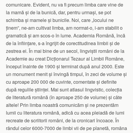
comunicare. Evident, nu va fi precum limba care vine de
la mamă și de la bunică, dar, pentru urmași, se pot
schimba și mamele și bunicile. Noi, care „locului ne
ținem”, ne-am cultivat limba, am normat-o, i-am stabilit o
gramatică și am scos-o în lume. Academia Română, încă
de la înființare, s-a îngrijit de corectitudinea limbii și de
zestrea ei. În mai bine de un secol, lingviștii români de la
Academie au creat Dicționarul Tezaur al Limbii Române,
început înainte de 1900 și terminat după anul 2000. Este
un monument menit și învingă timpul, în zeci de volume și
cu aproape 200 000 de cuvinte, comentate și definite
după regulile științei. Mai sunt atlasul lingvistic, colecția
de literatură română (în aproape 250 de volume) și câte
altele! Prin limba noastră comunicăm și ne prezentăm
lumii cu literatura română, adică cu acea pleiadă de lumi
recreate de scriitorii români, de la cronicari încoace. În
rândul celor 6000-7000 de limbi vii de pe planetă, româna