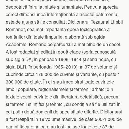
deopotrivă întru latinitate și umanitate. Pentru a aprecia
corect dimensiunea internațională a acestui patrimoniu,
este de ajuns să fie consultat „Dicționarul Tezaur al Limbii
Române”, cea mai importantă operă lexicografică a
românilor din toate timpurile, elaborată sub egida
Academiei Române pe parcursul a mai bine de un secol.
A fost redactat și editat în două etape (seria cunoscută
sub sigla DA, în perioada 1906–1944 și seria nouă, cu
sigla DLR, în perioada 1965–2010), în 37 de volume și
cuprinde circa 175 000 de cuvinte și variante, cu peste 1
300 000 de citate. În el s-au înregistrat toate cuvintele
limbii populare, regionalismele și termenii arhaici din
textele vechi, cuvintele din literatura beletristică, precum
și termenii științifici și tehnici, cu condiția să fie utilizați în
cel puțin două domenii de specialitate diferite. Dicționarul
a fost retipărit în 19 volume masive, de câte 500-1 000 de
pagini fiecare, în care au fost incluse toate cele 37 de