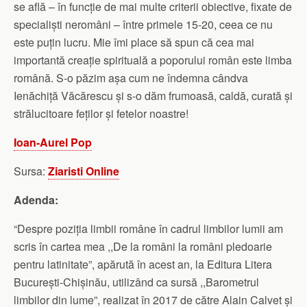
se află – în funcție de mai multe criterii obiective, fixate de
specialiști neromâni – între primele 15-20, ceea ce nu
este puțin lucru. Mie îmi place să spun că cea mai
importantă creație spirituală a poporului român este limba
română. S-o păzim așa cum ne îndemna cândva
Ienăchiță Văcărescu și s-o dăm frumoasă, caldă, curată și
strălucitoare feților și fetelor noastre!
Ioan-Aurel Pop
Sursa:
Ziaristi Online
Adenda:
“Despre poziția limbii române în cadrul limbilor lumii am
scris în cartea mea ,,De la români la români pledoarie
pentru latinitate”, apărută în acest an, la Editura Litera
București-Chișinău, utilizând ca sursă ,,Barometrul
limbilor din lume”, realizat în 2017 de către Alain Calvet și