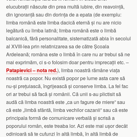
elucubrații născute din prea multă iubire, din reavoință,
din ignoranță sau din dorința de a epata (de exemplu:
limba română este limba dacică eternă și nu are nicio
legătură cu limba latină; limba română este o limbă
balcanică, fără personalitate, sistematizată abia în secolul
al XVIII-lea prin relatinizarea sa de către Școala
Ardeleană; româna este o limbă în care nu ar trebui să ne
mai exprimăm, ci s-o folosim doar pentru imprecații etc. –
Patapievici – nota red.
), limba noastră rămâne viața
noastră ca popor. Nu există popor pe lume asta care să
nu-și prețuiască, îngrijească și conserve limba. La fel fac
ori ar trebui să facă și românii. Că unii s-au plictisit să
audă că limba noastră este „ca un fagure de miere” sau
că este „limbă sfântă, limba vechilor cazanii” sau că este
principala formă de comunicare verbală și scrisă a
poporului român, este treaba lor. Azi este mai ușor decât
odinioară să te cufunzi în altă limbă, în altă limbă de