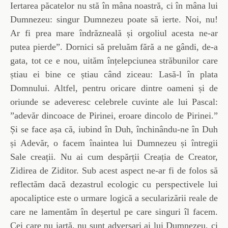
Iertarea păcatelor nu stă în mâna noastră, ci în mâna lui
Dumnezeu: singur Dumnezeu poate să ierte. Noi, nu!
Ar fi prea mare îndrăzneală și orgoliul acesta ne-ar
putea pierde”. Dornici să preluăm fără a ne gândi, de-a
gata, tot ce e nou, uităm înțelepciunea străbunilor care
știau ei bine ce știau când ziceau: Lasă-l în plata
Domnului. Altfel, pentru oricare dintre oameni și de
oriunde se adeveresc celebrele cuvinte ale lui Pascal:
”adevăr dincoace de Pirinei, eroare dincolo de Pirinei.”
Și se face așa că, iubind în Duh, închinându-ne în Duh
și Adevăr, o facem înaintea lui Dumnezeu și întregii
Sale creații. Nu ai cum despărții Creația de Creator,
Zidirea de Ziditor. Sub acest aspect ne-ar fi de folos să
reflectăm dacă dezastrul ecologic cu perspectivele lui
apocaliptice este o urmare logică a secularizării reale de
care ne lamentăm în deșertul pe care singuri îl facem.
Cei care nu iartă, nu sunt adversari ai lui Dumnezeu, ci