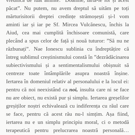
vrednică de luat aminte: ”Doamne, iartă-le lor și acest
păcat”. Nu putem, nu avem dreptul să uităm pe toți
mărturisitorii dreptei credințe strămoșești și-l vom
aminti iar și iar pe Sf. Mircea Vulcănescu, închis la
Aiud, cea mai cumplită închisoare comunistă, care
plecând a spus celor de față și nouă tuturor: ”Să nu ne
răzbunați”. Nae Ionescu sublinia cu îndreptățire că
întreg sublimul creștinismului constă în ”dezrădăcinarea
subiectivismului și a sentimentalismului obișnuit să
centreze toate întâmplările asupra noastră înșine.
Iertarea în domeniul relativ al personalului e la locul ei:
pentru că noi neexistând ca
noi,
insulta care ni se face
nu are obiect, nu există pur și simplu. Iertarea greșelilor
greșiților noștri echivalează cu indiferența cu răul care
se face, pentru că acest rău nu-l simțim. Așa fiind,
iertarea nu e un simplu principiu moral, ci o metodă
terapeutică pentru prelucrarea noastră personală…