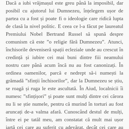
Dacă a iubi vrăjmașul este greu până la imposibil, dar
posibil cu ajutorul lui Dumnezeu, înțelegem ușor de
partea cu a fost și poate fi o ideologie care ridică lupta
de clasă la nivel politic. E ceea ce l-a făcut pe laureatul
Premiului Nobel Bertrand Russel să spună despre
comunism că este ”o religie fără Dumnezeu”. Atunci,
închisorile deveniseră spații ecleziale unde au crescut în
credință și iubire cei mai buni dintre fiii neamului
nostru care până acum încă nu au fost canonizați. În
ordinea oamenilor, parcă e nedrept să-i numești la
grămadă ”sfinții închisorilor”, dar la Dumnezeu se știu,
se roagă și ruga le este ascultată. În Aiud, localnicii îi
numesc ”sfințișori” și poate sunt mulți dintre cei cărora
nu li se știe numele, pentru că murind în torturi au fost
aruncați de-a valma afară. Cunoscând destul de mulți,
între ei pe tatăl meu, am constatat că mult mai ușor
iartă cei care au suferit cu adevărat, decât cei care au