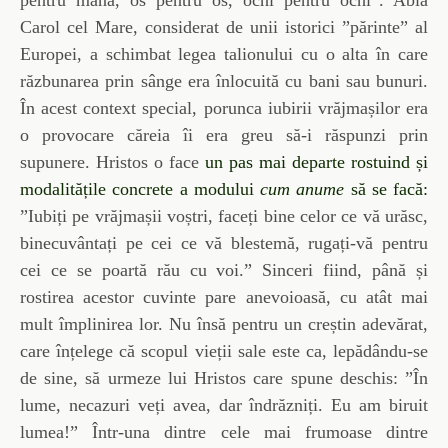
pentru mână, os pentru os, ochi pentru ochi”. Abia
Carol cel Mare, considerat de unii istorici ”părinte” al
Europei, a schimbat legea talionului cu o alta în care
răzbunarea prin sânge era înlocuită cu bani sau bunuri.
În acest context special, porunca iubirii vrăjmașilor era
o provocare căreia îi era greu să-i răspunzi prin
supunere. Hristos o face
un pas mai departe rostuind și
modalitățile concrete a modului
cum anume
să se facă:
”Iubiți pe vrăjmașii voștri, faceți bine celor ce vă urăsc,
binecuvântați pe cei ce vă blestemă, rugați-vă pentru
cei ce se poartă rău cu voi.” Sinceri fiind, până și
rostirea acestor cuvinte pare anevoioasă, cu atât mai
mult împlinirea lor. Nu însă pentru un creștin adevărat,
care înțelege că scopul vieții sale este ca, lepădându-se
de sine, să urmeze lui Hristos care spune deschis: ”În
lume, necazuri veți avea, dar îndrăzniți. Eu am biruit
lumea!” Într-una dintre cele mai frumoase dintre