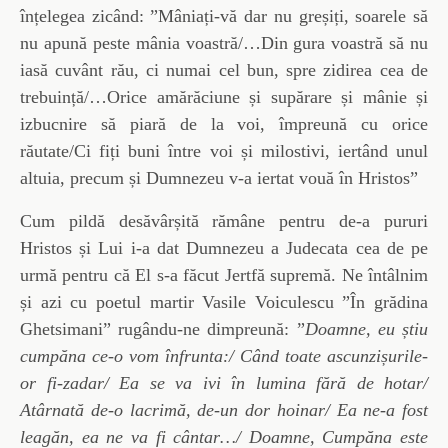
înțelegea zicând: ”Mâniați-vă dar nu greșiți, soarele să
nu apună peste mânia voastră/…Din gura voastră să nu
iasă cuvânt rău, ci numai cel bun, spre zidirea cea de
trebuință/…Orice amărăciune și supărare și mânie și
izbucnire să piară de la voi, împreună cu orice
răutate/Ci fiți buni între voi și milostivi, iertând unul
altuia, precum și Dumnezeu v-a iertat vouă în Hristos”
Cum pildă desăvârșită rămâne pentru de-a pururi
Hristos și Lui i-a dat Dumnezeu a Judecata cea de pe
urmă pentru că El s-a făcut Jertfă supremă. Ne întâlnim
și azi cu poetul martir Vasile Voiculescu ”În grădina
Ghetsimani” rugându-ne dimpreună: ”
Doamne, eu știu
cumpăna ce-o vom înfrunta:/ Când toate ascunzișurile-
or fi-zadar/ Ea se va ivi în lumina fără de hotar/
Atârnată de-o lacrimă, de-un dor hoinar/ Ea ne-a fost
leagăn, ea ne va fi cântar…/ Doamne, Cumpăna este