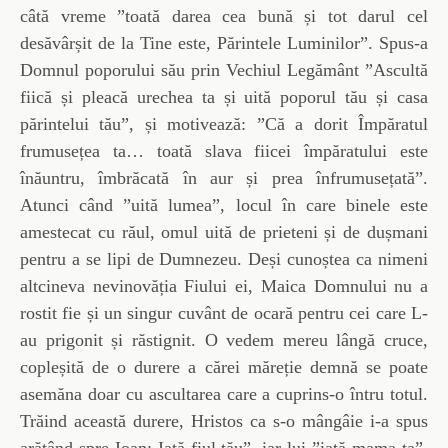
câtă vreme ”toată darea cea bună și tot darul cel
desăvârșit de la Tine este, Părintele Luminilor”. Spus-a
Domnul poporului său prin Vechiul Legământ ”Ascultă
fiică și pleacă urechea ta și uită poporul tău și casa
părintelui tău”, și motivează: ”Că a dorit Împăratul
frumusețea ta… toată slava fiicei împăratului este
înăuntru, îmbrăcată în aur și prea înfrumusețată”.
Atunci când ”uită lumea”, locul în care binele este
amestecat cu răul, omul uită de prieteni și de dușmani
pentru a se lipi de Dumnezeu. Deși cunoștea ca nimeni
altcineva nevinovăția Fiului ei, Maica Domnului nu a
rostit fie și un singur cuvânt de ocară pentru cei care L-
au prigonit și răstignit. O vedem mereu lângă cruce,
copleșită de o durere a cărei măreție demnă se poate
asemăna doar cu ascultarea care a cuprins-o întru totul.
Trăind această durere, Hristos ca s-o mângâie i-a spus