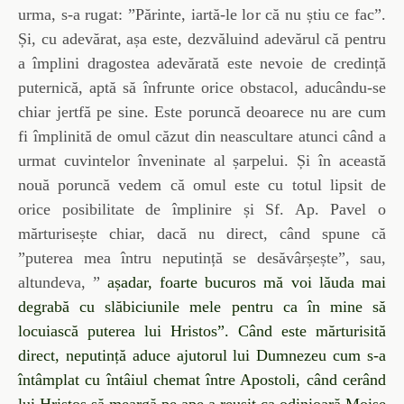
urma, s-a rugat: ”Părinte, iartă-le lor că nu știu ce fac”.
Și, cu adevărat, așa este, dezvăluind adevărul că pentru
a împlini dragostea adevărată este nevoie de credință
puternică, aptă să înfrunte orice obstacol, aducându-se
chiar jertfă pe sine. Este poruncă deoarece nu are cum
fi împlinită de omul căzut din neascultare atunci când a
urmat cuvintelor înveninate al șarpelui. Și în această
nouă poruncă vedem că omul este cu totul lipsit de
orice posibilitate de împlinire și Sf. Ap. Pavel o
mărturisește chiar, dacă nu direct, când spune că
”puterea mea întru neputință se desăvârșește”, sau,
altundeva, ”
așadar, foarte bucuros mă voi lăuda mai
degrabă cu slăbiciunile mele pentru ca în mine să
locuiască puterea lui Hristos”. Când este mărturisită
direct, neputință aduce ajutorul lui Dumnezeu cum s-a
întâmplat cu întâiul chemat între Apostoli, când cerând