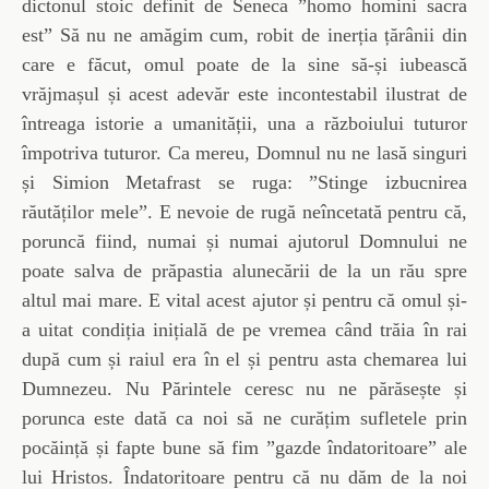
dictonul stoic definit de Seneca ”homo homini sacra
est” Să nu ne amăgim cum, robit de inerția țărânii din
care e făcut, omul poate de la sine să-și iubească
vrăjmașul și acest adevăr este incontestabil ilustrat de
întreaga istorie a umanității, una a războiului tuturor
împotriva tuturor. Ca mereu, Domnul nu ne lasă singuri
și Simion Metafrast se ruga: ”Stinge izbucnirea
răutăților mele”. E nevoie de rugă neîncetată pentru că,
poruncă fiind, numai și numai ajutorul Domnului ne
poate salva de prăpastia alunecării de la un rău spre
altul mai mare. E vital acest ajutor și pentru că omul și-
a uitat condiția inițială de pe vremea când trăia în rai
după cum și raiul era în el și pentru asta chemarea lui
Dumnezeu. Nu Părintele ceresc nu ne părăsește și
porunca este dată ca noi să ne curățim sufletele prin
pocăință și fapte bune să fim ”gazde îndatoritoare” ale
lui Hristos. Îndatoritoare pentru că nu dăm de la noi