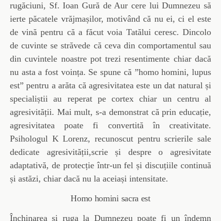
rugăciuni, Sf. Ioan Gură de Aur cere lui Dumnezeu să
ierte păcatele vrăjmașilor, motivând că nu ei, ci el este
de vină pentru că a făcut voia Tatălui ceresc. Dincolo
de cuvinte se străvede că ceva din comportamentul sau
din cuvintele noastre pot trezi resentimente chiar dacă
nu asta a fost voința. Se spune că ”homo homini, lupus
est” pentru a arăta că agresivitatea este un dat natural și
specialiștii au reperat pe cortex chiar un centru al
agresivității. Mai mult, s-a demonstrat că prin educație,
agresivitatea poate fi convertită în creativitate.
Psihologul K Lorenz, recunoscut pentru scrierile sale
dedicate agresivității,scrie și despre o agresivitate
adaptativă, de protecție într-un fel și discuțiile continuă
și astăzi, chiar dacă nu la aceiași intensitate.
Homo homini sacra est
Închinarea și ruga la Dumnezeu poate fi un îndemn