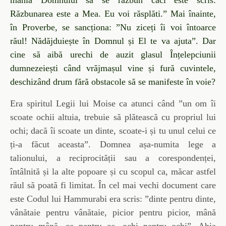
mânia Domnului să se răzbun căci este scris:
Răzbunarea este a Mea. Eu voi răsplăti.” Mai înainte,
în Proverbe, se sancționa: ”Nu ziceți îi voi întoarce
răul! Nădăjduiește în Domnul și El te va ajuta”. Dar
cine să aibă urechi de auzit glasul Înțelepciunii
dumnezeiești când vrăjmașul vine și fură cuvintele,
deschizând drum fără obstacole să se manifeste în voie?
Era spiritul Legii lui Moise ca atunci când ”un om îi
scoate ochii altuia, trebuie să plătească cu propriul lui
ochi; dacă îi scoate un dinte, scoate-i și tu unul celui ce
ți-a făcut aceasta”. Domnea așa-numita lege a
talionului, a reciprocității sau a corespondenței,
întâlnită și la alte popoare și cu scopul ca, măcar astfel
răul să poată fi limitat. În cel mai vechi document care
este Codul lui Hammurabi era scris: ”dinte pentru dinte,
vânătaie pentru vânătaie, picior pentru picior, mână