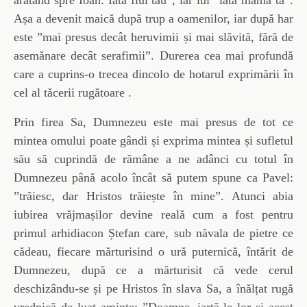
arătând spre Ioan: Iată fiul tău”, iar lui ”iată mama ta”.
Așa a devenit maică după trup a oamenilor, iar după har
este ”mai presus decât heruvimii și mai slăvită, fără de
asemănare decât serafimii”. Durerea cea mai profundă
care a cuprins-o trecea dincolo de hotarul exprimării în
cel al tăcerii rugătoare .
Prin firea Sa, Dumnezeu este mai presus de tot ce
mintea omului poate gândi și exprima mintea și sufletul
său să cuprindă de rămâne a ne adânci cu totul în
Dumnezeu până acolo încât să putem spune ca Pavel:
”trăiesc, dar Hristos trăiește în mine”. Atunci abia
iubirea vrăjmașilor devine reală cum a fost pentru
primul arhidiacon Ștefan care, sub năvala de pietre ce
cădeau, fiecare mărturisind o ură puternică, întărit de
Dumnezeu, după ce a mărturisit că vede cerul
deschizându-se și pe Hristos în slava Sa, a înălțat rugă