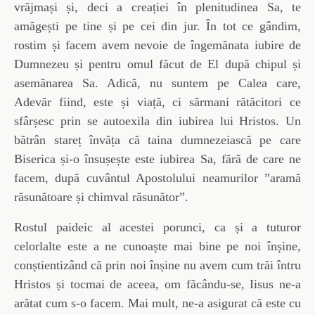
vrăjmași și, deci a creației în plenitudinea Sa, te
amăgești pe tine și pe cei din jur. În tot ce gândim,
rostim și facem avem nevoie de îngemănata iubire de
Dumnezeu și pentru omul făcut de El după chipul și
asemănarea Sa. Adică, nu suntem pe Calea care,
Adevăr fiind, este și viață, ci sărmani rătăcitori ce
sfârșesc prin se autoexila din iubirea lui Hristos. Un
bătrân stareț învăța că taina dumnezeiască pe care
Biserica și-o însușește este iubirea Sa, fără de care ne
facem, după cuvântul Apostolului neamurilor ”aramă
răsunătoare și chimval răsunător”.
Rostul paideic al acestei porunci, ca și a tuturor
celorlalte este a ne cunoaște mai bine pe noi înșine,
conștientizând că prin noi înșine nu avem cum trăi întru
Hristos și tocmai de aceea, om făcându-se, Iisus ne-a
arătat cum s-o facem. Mai mult, ne-a asigurat că este cu