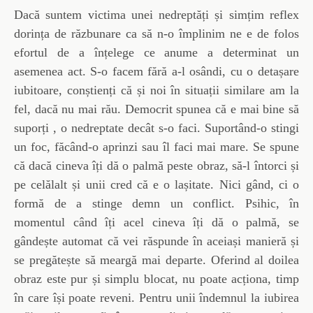
Dacă suntem victima unei nedreptăți și simțim reflex
dorința de răzbunare ca să n-o împlinim ne e de folos
efortul de a înțelege ce anume a determinat un
asemenea act. S-o facem fără a-l osândi, cu o detașare
iubitoare, conștienți că și noi în situații similare am la
fel, dacă nu mai rău. Democrit spunea că e mai bine să
suporți , o nedreptate decât s-o faci. Suportând-o stingi
un foc, făcând-o aprinzi sau îl faci mai mare. Se spune
că dacă cineva îți dă o palmă peste obraz, să-l întorci și
pe celălalt și unii cred că e o lașitate. Nici gând, ci o
formă de a stinge demn un conflict. Psihic, în
momentul când îți acel cineva îți dă o palmă, se
gândește automat că vei răspunde în aceiași manieră și
se pregătește să meargă mai departe. Oferind al doilea
obraz este pur și simplu blocat, nu poate acționa, timp
în care își poate reveni. Pentru unii îndemnul la iubirea