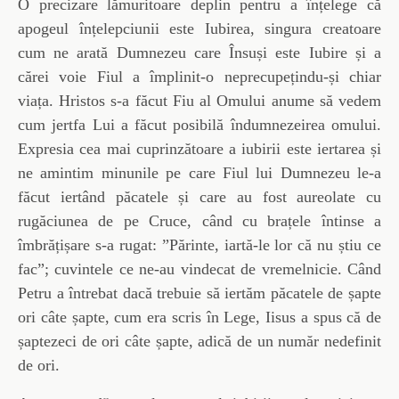
O precizare lămuritoare deplin pentru a înțelege că
apogeul înțelepciunii este Iubirea, singura creatoare
cum ne arată Dumnezeu care Însuși este Iubire și a
cărei voie Fiul a împlinit-o neprecupețindu-și chiar
viața. Hristos s-a făcut Fiu al Omului anume să vedem
cum jertfa Lui a făcut posibilă îndumnezeirea omului.
Expresia cea mai cuprinzătoare a iubirii este iertarea și
ne amintim minunile pe care Fiul lui Dumnezeu le-a
făcut iertând păcatele și care au fost aureolate cu
rugăciunea de pe Cruce, când cu brațele întinse a
îmbrățișare s-a rugat: ”Părinte, iartă-le lor că nu știu ce
fac”; cuvintele ce ne-au vindecat de vremelnicie. Când
Petru a întrebat dacă trebuie să iertăm păcatele de șapte
ori câte șapte, cum era scris în Lege, Iisus a spus că de
șaptezeci de ori câte șapte, adică de un număr nedefinit
de ori.