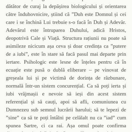
dătător de curaj la depășirea biologicului și orientarea
către înduhovnicire, știind că ”Duh este Domnul și cei
care i se închină Lui trebuie s-o facă în Duh și Adevăr.
Adevărul este întruparea Duhului, adică Hristos,
deopotrivă Cale și Viață. Structura rațiunii nu poate să
asimileze nicicum așa ceva și doar credința ca ”putere
de a iubi”, este în stare să facă pasul mai departe prin
iertare. Psihologic este lesne de înțeles pentru că în
ecuație este pusă o dublă eliberare – pe vinovat de
greșeala lui și pe victimă de dorința de răzbunare,
normală într-un sistem concurențial. Ca să poți ierta și
iubi vrăjmașii e nevoie să ieși din acest sistem
referențial și să cauți, apoi să afli, comuniunea cu
Dumnezeu sub semnul lucrării harului; să te lepezi de
”sine” ca să te poți întâlni pe celălalt nu ca ”iad” cum
spunea Sartre, ci ca rai. Așa omul poate confirma