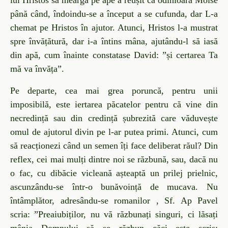
lui Hristos să meargă pe ape a reușit ca odinioară Moise
până când, îndoindu-se a început a se cufunda, dar L-a
chemat pe Hristos în ajutor. Atunci, Hristos l-a mustrat
spre învățătură, dar i-a întins mâna, ajutându-l să iasă
din apă, cum înainte constatase David: ”și certarea Ta
mă va învăța”.
Pe departe, cea mai grea poruncă, pentru unii
imposibilă, este iertarea păcatelor pentru că vine din
necredință sau din credință șubrezită care văduvește
omul de ajutorul divin pe l-ar putea primi. Atunci, cum
să reacționezi când un semen îți face deliberat răul? Din
reflex, cei mai mulți dintre noi se răzbună, sau, dacă nu
o fac, cu dibăcie vicleană așteaptă un prilej prielnic,
ascunzându-se într-o bunăvoință de mucava. Nu
î
ntâmplător, adresându-se romanilor , Sf. Ap Pavel
scria: ”Preaiubiților, nu vă răzbunați singuri, ci lăsați