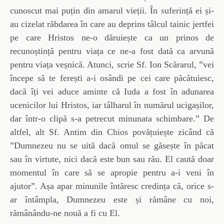
cunoscut mai puțin din amarul vieții. În suferință ei și-
au cizelat răbdarea în care au deprins tâlcul tainic jertfei
pe care Hristos ne-o dăruiește ca un prinos de
recunoștință pentru viața ce ne-a fost dată ca arvună
pentru viața veșnică. Atunci, scrie Sf. Ion Scărarul, ”vei
începe să te ferești a-i osândi pe cei care păcătuiesc,
dacă îți vei aduce aminte că Iuda a fost în adunarea
ucenicilor lui Hristos, iar tâlharul în numărul ucigașilor,
dar într-o clipă s-a petrecut minunata schimbare.” De
altfel, alt Sf. Antim din Chios povățuiește zicând că
”Dumnezeu nu se uită dacă omul se găsește în păcat
sau în virtute, nici dacă este bun sau rău. El caută doar
momentul în care să se apropie pentru a-i veni în
ajutor”. Așa apar minunile întăresc credința că, orice s-
ar întâmpla, Dumnezeu este și rămâne cu noi,
rămânându-ne nouă a fi cu El.