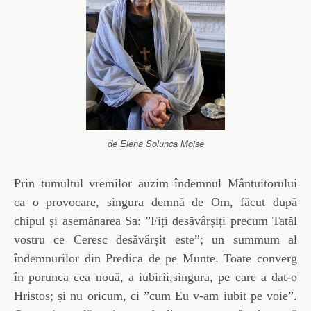
de Elena Solunca Moise
Prin tumultul vremilor auzim îndemnul Mântuitorului
ca o provocare, singura demnă de Om, făcut după
chipul și asemănarea Sa: ”Fiți desăvârșiți precum Tatăl
vostru ce Ceresc desăvârșit este”; un summum al
îndemnurilor din Predica de pe Munte. Toate converg
în porunca cea nouă, a iubirii,singura, pe care a dat-o
Hristos; și nu oricum, ci ”cum Eu v-am iubit pe voie”.