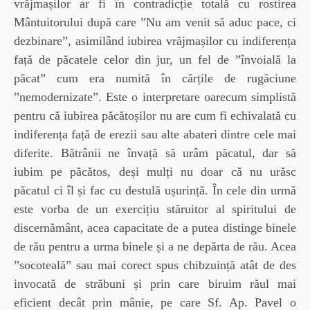
vrăjmașilor ar fi în contradicție totală cu rostirea
Mântuitorului după care ”Nu am venit să aduc pace, ci
dezbinare”, asimilând iubirea vrăjmașilor cu indiferența
față de păcatele celor din jur, un fel de ”învoială la
păcat” cum era numită în cărțile de rugăciune
”nemodernizate”. Este o interpretare oarecum simplistă
pentru că iubirea păcătoșilor nu are cum fi echivalată cu
indiferența față de erezii sau alte abateri dintre cele mai
diferite. Bătrânii ne învață să urâm păcatul, dar să
iubim pe păcătos, deși mulți nu doar că nu urăsc
păcatul ci îl și fac cu destulă ușurință. În cele din urmă
este vorba de un exercițiu stăruitor al spiritului de
discernământ, acea capacitate de a putea distinge binele
de rău pentru a urma binele și a ne depărta de rău. Acea
”socoteală” sau mai corect spus chibzuință atât de des
invocată de străbuni și prin care biruim răul mai
eficient decât prin mânie, pe care Sf. Ap. Pavel o