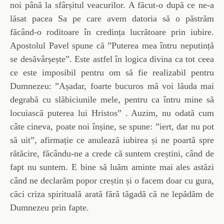
noi până la sfârșitul veacurilor. A făcut-o după ce ne-a
lăsat pacea Sa pe care avem datoria să o păstrăm
făcând-o roditoare în credința lucrătoare prin iubire.
Apostolul Pavel spune că ”Puterea mea întru neputință
se desăvârșește”. Este astfel în logica divina ca tot ceea
ce este imposibil pentru om să fie realizabil pentru
Dumnezeu: ”Așadar, foarte bucuros mă voi lăuda mai
degrabă cu slăbiciunile mele, pentru ca întru mine să
locuiască puterea lui Hristos” . Auzim, nu odată cum
câte cineva, poate noi înșine, se spune: ”iert, dar nu pot
să uit”, afirmație ce anulează iubirea și ne poartă spre
rătăcire, făcându-ne a crede că suntem creștini, când de
fapt nu suntem. E bine să luăm aminte mai ales astăzi
când ne declarăm popor creștin și o facem doar cu gura,
căci criza spirituală arată fără tăgadă că ne lepădăm de
Dumnezeu prin fapte.