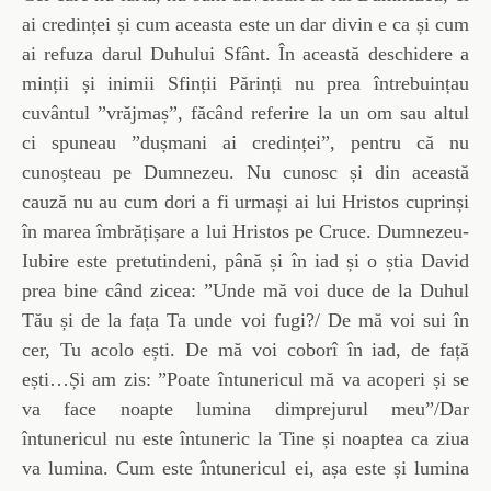
ai credinței și cum aceasta este un dar divin e ca și cum
ai refuza darul Duhului Sfânt. În această deschidere a
minții și inimii Sfinții Părinți nu prea întrebuințau
cuvântul ”vrăjmaș”, făcând referire la un om sau altul
ci spuneau ”dușmani ai credinței”, pentru că nu
cunoșteau pe Dumnezeu. Nu cunosc și din această
cauză nu au cum dori a fi urmași ai lui Hristos cuprinși
în marea îmbrățișare a lui Hristos pe Cruce. Dumnezeu-
Iubire este pretutindeni, până și în iad și o știa David
prea bine când zicea: ”Unde mă voi duce de la Duhul
Tău și de la fața Ta unde voi fugi?/ De mă voi sui în
cer, Tu acolo ești. De mă voi coborî în iad, de față
ești…Și am zis: ”Poate întunericul mă va acoperi și se
va face noapte lumina dimprejurul meu”/Dar
întunericul nu este întuneric la Tine și noaptea ca ziua
va lumina. Cum este întunericul ei, așa este și lumina