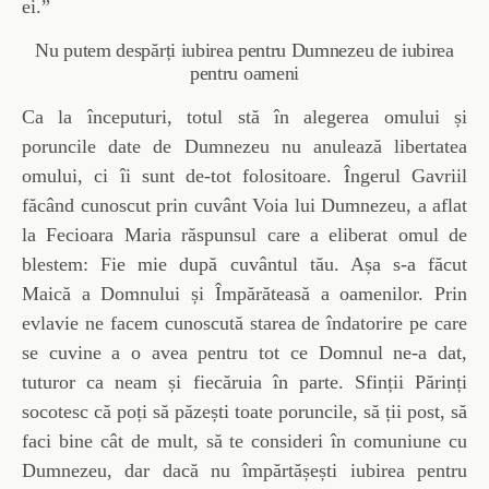
ei.”
Nu putem despărți iubirea pentru Dumnezeu de iubirea
pentru oameni
Ca la începuturi, totul stă în alegerea omului și
poruncile date de Dumnezeu nu anulează libertatea
omului, ci îi sunt de-tot folositoare. Îngerul Gavriil
făcând cunoscut prin cuvânt Voia lui Dumnezeu, a aflat
la Fecioara Maria răspunsul care a eliberat omul de
blestem: Fie mie după cuvântul tău. Așa s-a făcut
Maică a Domnului și Împărăteasă a oamenilor. Prin
evlavie ne facem cunoscută starea de îndatorire pe care
se cuvine a o avea pentru tot ce Domnul ne-a dat,
tuturor ca neam și fiecăruia în parte. Sfinții Părinți
socotesc că poți să păzești toate poruncile, să ții post, să
faci bine cât de mult, să te consideri în comuniune cu
Dumnezeu, dar dacă nu împărtășești iubirea pentru