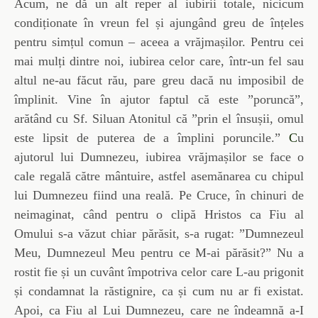
Acum, ne dă un alt reper al iubirii totale, nicicum
condiționate în vreun fel și ajungând greu de înțeles
pentru simțul comun – aceea a vrăjmașilor. Pentru cei
mai mulți dintre noi, iubirea celor care, într-un fel sau
altul ne-au făcut rău, pare greu dacă nu imposibil de
împlinit. Vine în ajutor faptul că este ”poruncă”,
arătând cu Sf. Siluan Atonitul că ”prin el însușii, omul
este lipsit de puterea de a împlini poruncile.”
C
u
ajutorul lui Dumnezeu, iubirea vrăjmașilor se face o
cale regală către mântuire, astfel asemănarea cu chipul
lui Dumnezeu fiind una reală. Pe Cruce, în chinuri de
neimaginat, când pentru o clipă Hristos ca Fiu al
Omului s-a văzut chiar părăsit, s-a rugat: ”Dumnezeul
Meu, Dumnezeul Meu pentru ce M-ai părăsit?” Nu a
rostit fie și un cuvânt împotriva celor care L-au prigonit
și condamnat la răstignire, ca și cum nu ar fi existat.
Apoi, ca Fiu al Lui Dumnezeu, care ne îndeamnă a-I