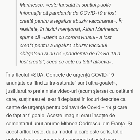
Marinescu, «este lansată în spațiul public
informația că pandemia de COVID-19 a fost
creată pentru a legaliza abuziv vaccinarea». În
realitate, în textul menționat, Albin Marinescu
spune că «isteria cu coronavirusul» a fost
creată pentru a legaliza abuziv vaccinul
obligatoriu și nu că «pandemia de Covid-19 a
fost creată”, ceea ce este cu totul altceva».
În articolul «SUA: Centrele de urgență COVID-19
anunțate ca fiind „ultra-saturate” sunt ultra-goale!»,
justițiarul.ro preia niște video-uri (acum șterse) cu cetățeni
care, susțineau ei, s-ar fi deplasat în locuri descrise ca
centre de urgență pentru bolnavii de Covid – 19 și care
de fapt ar fi goale. Aceste imagini erau însoțite de
comentariul unui anume Mihnea Codrescu, din Franța. Și
acest articol este, după modul la care este scris, tot o
opinie și/sau un comentariu personal al celui care