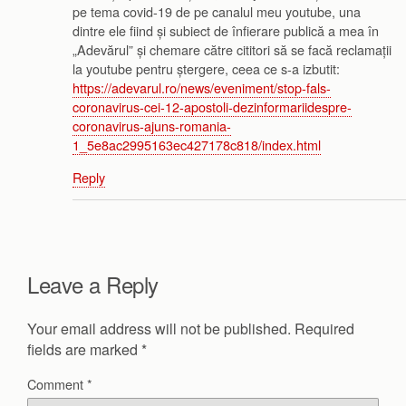
pe tema covid-19 de pe canalul meu youtube, una
dintre ele fiind și subiect de înfierare publică a mea în
„Adevărul” și chemare către cititori să se facă reclamații
la youtube pentru ștergere, ceea ce s-a izbutit:
https://adevarul.ro/news/eveniment/stop-fals-
coronavirus-cei-12-apostoli-dezinformariidespre-
coronavirus-ajuns-romania-
1_5e8ac2995163ec427178c818/index.html
Reply
Leave a Reply
Your email address will not be published.
Required
fields are marked
*
Comment
*