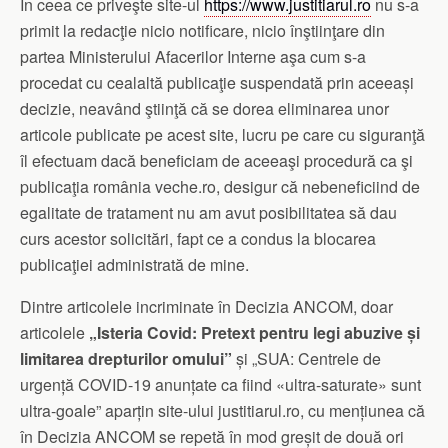
În ceea ce priveşte site-ul
https://www.justitiarul.ro
nu s-a
primit la redacţie nicio notificare, nicio înştiinţare din
partea Ministerului Afacerilor Interne aşa cum s-a
procedat cu cealaltă publicaţie suspendată prin aceeași
decizie, neavând ştiinţă că se dorea eliminarea unor
articole publicate pe acest site, lucru pe care cu siguranţă
îl efectuam dacă beneficiam de aceeaşi procedură ca şi
publicaţia românia veche.ro, desigur că nebeneficiind de
egalitate de tratament nu am avut posibilitatea să dau
curs acestor solicitări, fapt ce a condus la blocarea
publicaţiei administrată de mine.
Dintre articolele incriminate în Decizia ANCOM, doar
articolele
„Isteria Covid: Pretext pentru legi abuzive și
limitarea drepturilor omului”
și „SUA: Centrele de
urgență COVID-19 anunțate ca fiind «ultra-saturate» sunt
ultra-goale” aparțin site-ului justitiarul.ro, cu mențiunea că
în Decizia ANCOM se repetă în mod greșit de două ori