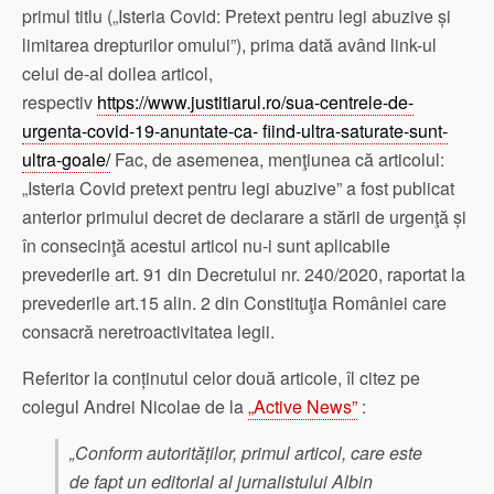
primul titlu („Isteria Covid: Pretext pentru legi abuzive și
limitarea drepturilor omului”), prima dată având link-ul
celui de-al doilea articol,
respectiv
https://www.justitiarul.ro/sua-centrele-de-
urgenta-covid-19-anuntate-ca- fiind-ultra-saturate-sunt-
ultra-goale/
Fac, de asemenea, menţiunea că articolul:
„Isteria Covid pretext pentru legi abuzive” a fost publicat
anterior primului decret de declarare a stării de urgenţă și
în consecinţă acestui articol nu-i sunt aplicabile
prevederile art. 91 din Decretului nr. 240/2020, raportat la
prevederile art.15 alin. 2 din Constituţia României care
consacră neretroactivitatea legii.
Referitor la conținutul celor două articole, îl citez pe
colegul Andrei Nicolae de la
„Active News”
:
„Conform autorităților, primul articol, care este
de fapt un editorial al jurnalistului Albin