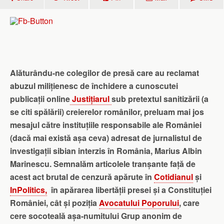
Alăturându-ne colegilor de presă care au reclamat
abuzul milițienesc de închidere a cunoscutei
publicații online
Justițiarul
sub pretextul sanitizării (a
se citi spălării) creierelor românilor, preluam mai jos
mesajul către instituțiile responsabile ale României
(dacă mai există așa ceva) adresat de jurnalistul de
investigații sibian interzis în România, Marius Albin
Marinescu. Semnalăm articolele tranșante față de
acest act brutal de cenzură apărute în
Cotidianul
și
InPolitics,
în apărarea libertății presei și a Constituției
României, cât și poziția
Avocatului Poporului
, care
cere socoteală așa-numitului Grup anonim de