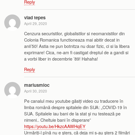
Reply
vlad tepes
April 29, 2020
Cenzura securistilor, globalistilor si neomarxistilor din
Colonia Romanica functioneaza mai abitir decat in
anii’50! Astia ne pun botnitza nu doar fizic, ci si la libera
exprimare! Cica, ne-am fi castigat dreptul de a gandi si
a vorbi liber in decembrie ’89! Hahaha!
Reply
mariusmioc
April 30, 2020
Pe canalul meu youtube găsiți video cu traducere în
limba română despre spitalele din SUA: „COVID-19 în
SUA. Spitalele iau bani de la stat și nu testează pe
nimeni.. Cheltuie bani în disperare”
https://youtu.be/HkzcAAWHqEY
Urmăriți-l pînă nu e șters, că deja mi s-au șters 2 filmări