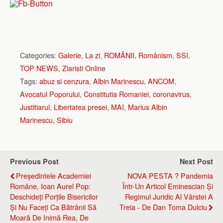
Categories:
Galerie
,
La zi
,
ROMÂNII
,
Românism
,
SSI
,
TOP NEWS
,
Ziaristi Online
Tags:
abuz si cenzura
,
Albin Marinescu
,
ANCOM
,
Avocatul Poporului
,
Constitutia Romaniei
,
coronavirus
,
Justitiarul
,
Libertatea presei
,
MAI
,
Marius Albin
Marinescu
,
Sibiu
Previous Post
Next Post
Președintele Academiei
NOVA PESTA ? Pandemia
Române, Ioan Aurel Pop:
Într-Un Articol Eminescian Și
Deschideți Porțile Bisericilor
Regimul Juridic Al Vârstei A
Și Nu Faceți Ca Bătrânii Să
Treia - De Dan Toma Dulciu
Moară De Inimă Rea, De