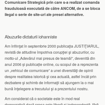
Comunicare Strategică prin care s-a realizat comanda
frauduloasă executată de către ANCOM, de a se bloca
ilegal o serie de site-uri ale presei alternative.
Abuzurile dictaturii iohanniste
Am înfiinţat în septembrie 2000 publicaţia JUSTIŢIARUL,
revistă de atitudine împotriva corupţiei şi abuzurilor, cu
motto-ul „Adevărul mai presus de teamă!”, devenită din
anul 2006 și publicație online, cu scopul de a reprezenta
un „vehicul de comunicare” a unei diversităţi de opinii
despre realitatea istorică şi cea actuală, astfel încât prin
dezbatere şi schimb de informaţii să ajungem la o mai
bună înţelegere a trecutului şi a prezentului nostru.
Am considerat că o societate este în mod real
democratică dacă presa este liberă și independentă, fără