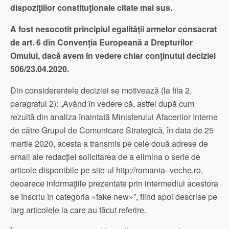
dispoziţiilor constituţionale citate mai sus.
A fost nesocotit principiul egalităţii armelor consacrat
de art. 6 din Convenţia Europeană a Drepturilor
Omului, dacă avem în vedere chiar conţinutul deciziei
506/23.04.2020.
Din considerentele deciziei se motivează (la fila 2,
paragraful 2): „Având în vedere că, astfel după cum
rezultă din analiza înaintată Ministerului Afacerilor Interne
de către Grupul de Comunicare Strategică, în data de 25
martie 2020, acesta a transmis pe cele două adrese de
email ale redacţiei solicitarea de a elimina o serie de
articole disponibile pe site-ul http://romania–veche.ro,
deoarece informaţiile prezentate prin intermediul acestora
se înscriu în categoria «fake new»”, fiind apoi descrise pe
larg articolele la care au făcut referire.