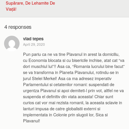
Supărare, De Lehamite De
Viață!
4 responses
vlad tepes
April 29, 2020
Pun pariu ca ne va tine Plavanul in arest la domiciliu,
cu Economia blocata si cu bisericile inchise, atat cat “va
dori muschiul lui”!! Asa ca, “Romania lucrului bine facut”
se va transforma in Planeta Plavanului, rotindu-se in
jurul Stelei Merkel! Asa ca ma adresez imperativ
Parlamentului si cetatenilor romani: suspendati de
urgentza Plavanul si apoi demiteti-l prin vot, altfel ne va
suspenda el definitiv din viata aceasta! Chiar sunt
curios cat vor mai rezista romanii, la aceasta sclavie in
lanturi impusa de catre globalistii externi si
implementata in Colonie prin slugoii lor, Sica si
Plavanul!