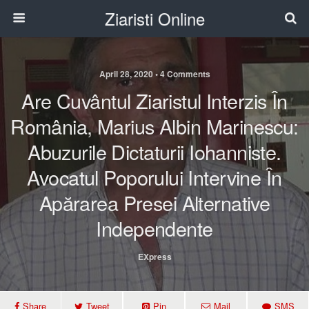
Ziaristi Online
April 28, 2020 • 4 Comments
Are Cuvântul Ziaristul Interzis În
România, Marius Albin Marinescu:
Abuzurile Dictaturii Iohanniste.
Avocatul Poporului Intervine În
Apărarea Presei Alternative
Independente
EXpress
Share
Tweet
Pin
Mail
SMS