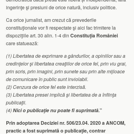
ingerinţe şi presiuni de orice natură, inclusiv politice.
Ca orice jurnalist, am crezut că prevederile
constituţionale vor fi respectate şi aici fac trimitere la
dispoziţiile art. 30 alin. 1-4 din
Constituţia României
care statuează:
(1) Libertatea de exprimare a gândurilor, a opiniilor sau a
credinţelor şi libertatea creaţiilor de orice fel, prin viu grai,
prin scris, prin imagini, prin sunete sau prin alte mijloace
de comunicare în public sunt inviolabil.
(2) Cenzura de orice fel este interzisă.
(3) Libertatea presei implică şi libertatea de a înfiinţa
publicaţii.
(4)
Nici o publicaţie nu poate fi suprimată.
”
Prin adoptarea Deciziei nr. 506/23.04. 2020 a ANCOM,
practic a fost suprimată o publicaţie, contrar