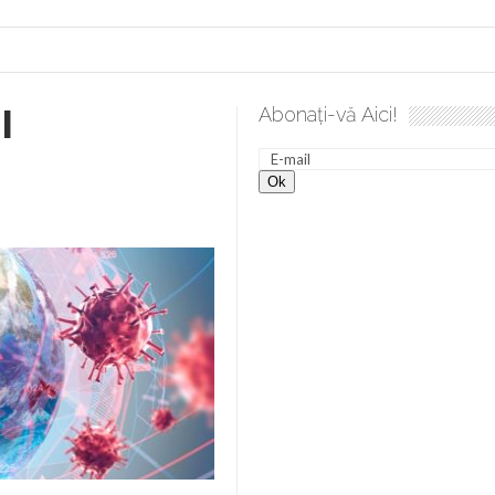
I
Abonați-vă Aici!
 desăvârșire. Gând de duminică de Elena Solunca Moise
Scu