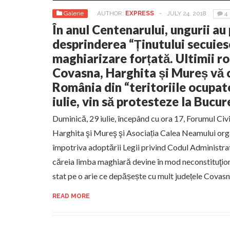
Galerie
AUTHOR:
EXPRESS
-
JULY 24, 2018
4
În anul Centenarului, ungurii au
desprinderea “Ținutului secuiesc
maghiarizare forțată. Ultimii r
Covasna, Harghita și Mureș vă 
România din “teritoriile ocupat
iulie, vin să protesteze la Bucure
Duminică, 29 iulie, începând cu ora 17, Forumul Civ
Harghita şi Mureş şi Asociația Calea Neamului or
împotriva adoptării Legii privind Codul Administra
căreia limba maghiară devine în mod neconstituţion
stat pe o arie ce depășește cu mult județele Covas
READ MORE