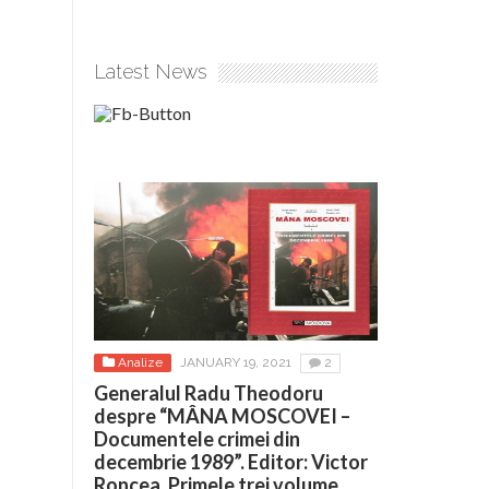
Latest News
Analize
JANUARY 19, 2021
2
Generalul Radu Theodoru
despre “MÂNA MOSCOVEI –
Documentele crimei din
decembrie 1989”. Editor: Victor
Roncea. Primele trei volume