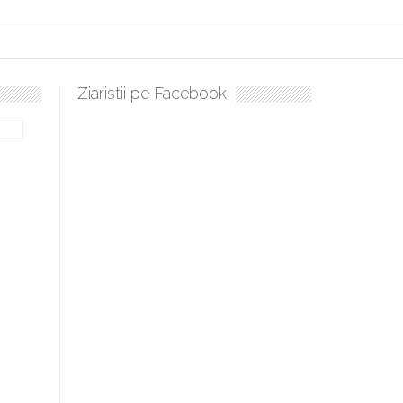
Ziaristii pe Facebook
lați, sculați, boieri mari! Sara Nukina are nevoie de ajutorul nostru!