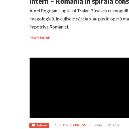
intern – România în spirala cons
Aurel Rogojan: Lupta lui Traian Băsescu cu mogulii
imagologică, în culisele căreia s-au pus în operă m
împotriva României.
READ MORE
Galerie
AUTHOR:
EXPRESS
-
MARCH 27, 2016