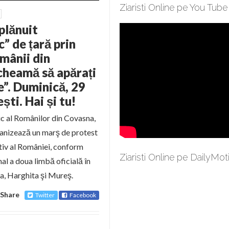
Ziaristi Online pe You Tube
 plănuit
” de țară prin
omânii din
cheamă să apărați
e”. Duminică, 29
ști. Hai și tu!
ic al Românilor din Covasna,
ganizează un marş de protest
tiv al României, conform
Ziaristi Online pe DailyMot
al a doua limbă oficială în
na, Harghita şi Mureş.
Share
Twitter
Facebook