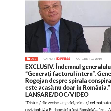
DSS
AUTHOR:
EXPRESS
-
OCTOBER 24, 2016
EXCLUSIV. Îndemnul generalului
“Generaţi factorul intern”. Gene
Rogojan despre spirala conspira
este acasă nu doar în România.”
LANSARE/DOC/VIDEO
“Dintre ţările vecine Ungariei, prima şi cel mai pute
revizionistă a Budapestei a fost România”, afirma 