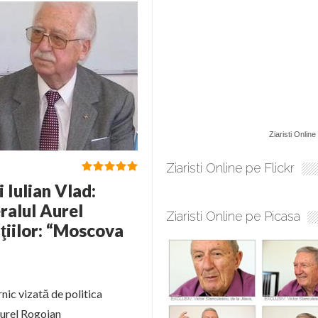
Ziaristi Online
Ziaristi Online pe Flickr
 Iulian Vlad:
ralul Aurel
Ziaristi Online pe Picasa
ţiilor: “Moscova
rnic vizată de politica
Aurel Rogojan