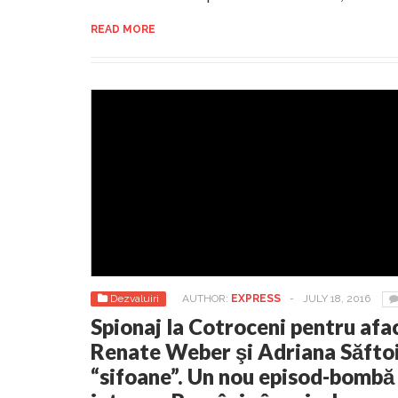
READ MORE
Dezvaluiri
AUTHOR:
EXPRESS
-
JULY 18, 2016
Spionaj la Cotroceni pentru afac
Renate Weber şi Adriana Săftoiu
“sifoane”. Un nou episod-bombă 