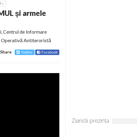
1
SMUL şi armele
i, Centrul de Informare
e Operativă Antiteroristă
Share
Twitter
Facebook
Ziaristii prezinta