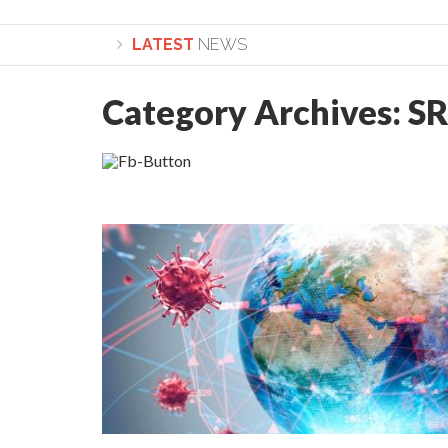
LATEST
NEWS
Category Archives:
SR
Lepădarea de sine și urmarea lui Hristos. Calea spre