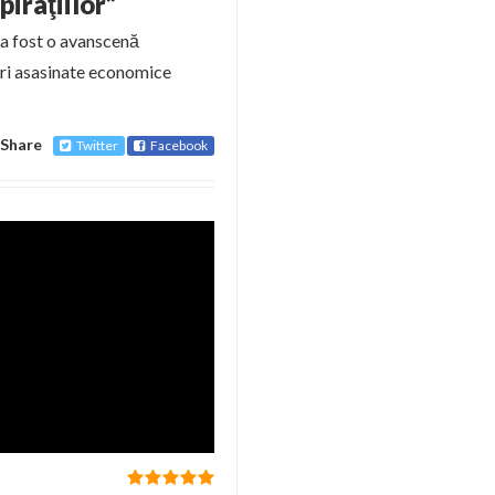
piraţiilor”
 a fost o avanscenă
ari asasinate economice
Share
Twitter
Facebook