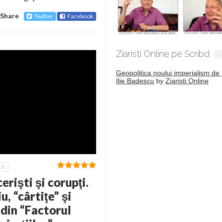
Share
Twitter
Facebook
Ziaristi Online pe Scribd
Geopolitica noului imperialism de 
Ilie Badescu
by
Ziaristi Online
1
erişti şi corupţi.
, “cârtiţe” şi
din “Factorul