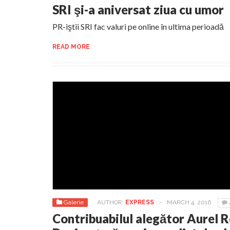
SRI şi-a aniversat ziua cu umor
PR-iştii SRI fac valuri pe online în ultima perioadă
READ MORE
Galerie
AUTHOR:
EXPRESS
-
MARCH 4, 2016
Contribuabilul alegător Aurel 