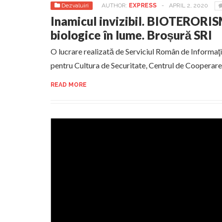
Dezvaluiri
AUTHOR:
EXPRESS
-
APRIL 2, 2020
Inamicul invizibil. BIOTERORI
biologice în lume. Broșură SRI
O lucrare realizată de Serviciul Român de Informaţi
pentru Cultura de Securitate, Centrul de Cooperar
READ MORE