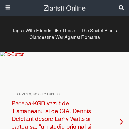
Ziaristi Online
Tags › With Friends Like These… The Soviet Bloc’s
Clandestine War Against Romania
FEBRUARY 3, 2012 • BY EXPRESS
Pacepa-KGB vazut de
Tismaneanu si de CIA. Dennis
Deletant despre Larry Watts si
cartea sa, “un studiu original si