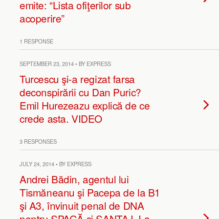
emite: “Lista ofiţerilor sub
acoperire”
1 RESPONSE
SEPTEMBER 23, 2014 • BY EXPRESS
Turcescu şi-a regizat farsa
deconspirării cu Dan Puric?
Emil Hurezeazu explică de ce
crede asta. VIDEO
3 RESPONSES
JULY 24, 2014 • BY EXPRESS
Andrei Bădin, agentul lui
Tismăneanu şi Pacepa de la B1
şi A3, învinuit penal de DNA
pentru ŞPAGĂ şi ŞANTAJ. I-a