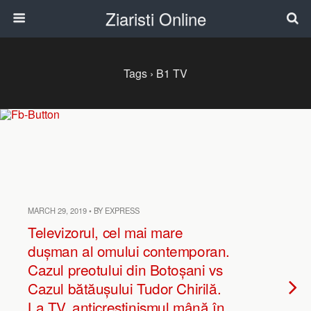
Ziaristi Online
Tags › B1 TV
MARCH 29, 2019 • BY EXPRESS
Televizorul, cel mai mare
dușman al omului contemporan.
Cazul preotului din Botoșani vs
Cazul bătăușului Tudor Chirilă.
La TV, anticreștinismul mână în