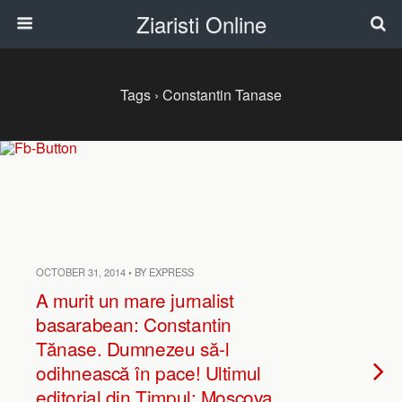
Ziaristi Online
Tags › Constantin Tanase
OCTOBER 31, 2014 • BY EXPRESS
A murit un mare jurnalist
basarabean: Constantin
Tănase. Dumnezeu să-l
odihnească în pace! Ultimul
editorial din Timpul: Moscova,