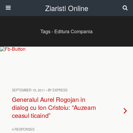
Ziaristi Online
Tags › Editura Compania
SEPTEMBER 19, 2011 • BY EXPRESS
Generalul Aurel Rogojan in
dialog cu Ion Cristoiu: “Auzeam
ceasul ticaind”
4 RESPONSES