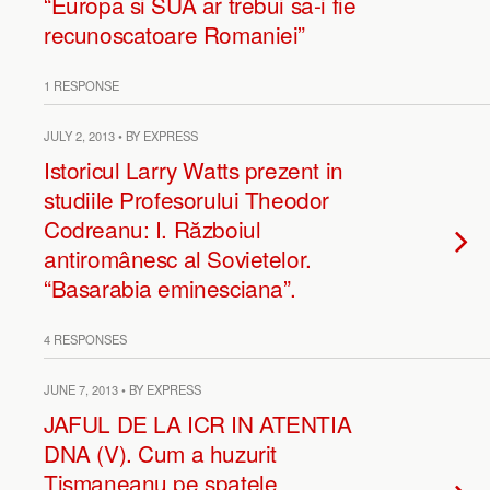
“Europa si SUA ar trebui sa-i fie
recunoscatoare Romaniei”
1 RESPONSE
JULY 2, 2013 • BY EXPRESS
Istoricul Larry Watts prezent in
studiile Profesorului Theodor
Codreanu: I. Războiul
antiromânesc al Sovietelor.
“Basarabia eminesciana”.
4 RESPONSES
JUNE 7, 2013 • BY EXPRESS
JAFUL DE LA ICR IN ATENTIA
DNA (V). Cum a huzurit
Tismaneanu pe spatele