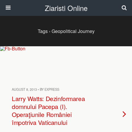
Ziaristi Online
Tags › Geopolitical Journey
AUGUST 8, 2013 • BY EXPRESS
Larry Watts: Dezinformarea
domnului Pacepa (I).
Operaţiunile României
împotriva Vaticanului