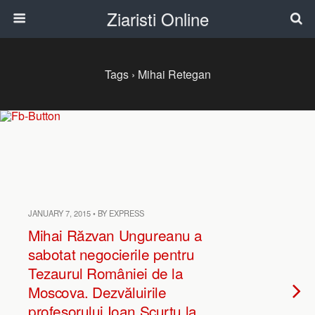
Ziaristi Online
Tags › Mihai Retegan
JANUARY 7, 2015 • BY EXPRESS
Mihai Răzvan Ungureanu a
sabotat negocierile pentru
Tezaurul României de la
Moscova. Dezvăluirile
profesorului Ioan Scurtu la