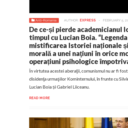
Anti-Romania
AUTHOR:
EXPRESS
-
FEBRUARY 5, 2
De ce-și pierde academicianul I
timpul cu Lucian Boia. “Legenda
mistificarea Istoriei naționale ș
morală a unei naţiuni în orice mo
operațiuni psihologice împotri
În virtutea acestei aberaţii, comunismul nu ar fi fost
disidenţa urmaşilor Kominternului, în frunte cu Silvi
Lucian Boia și Gabriel Liiceanu.
READ MORE