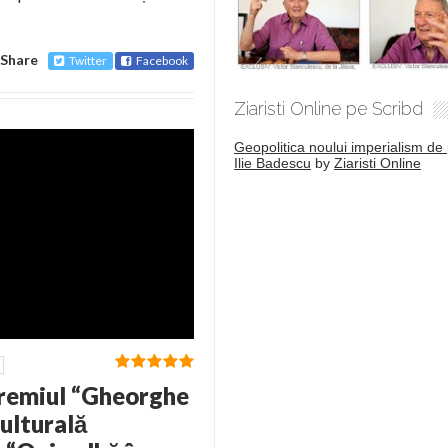
Share
Twitter
Facebook
Ziaristi Online pe Scribd
Geopolitica noului imperialism de 
Ilie Badescu
by
Ziaristi Online
Premiul “Gheorghe
Culturală