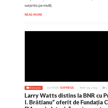
surprins pe mulți.
READ MORE
Exclusiv
AUTHOR:
EXPRESS
-
MAY 25, 2019
1
Larry Watts distins la BNR cu 
I. Brătianu” oferit de Fundația 