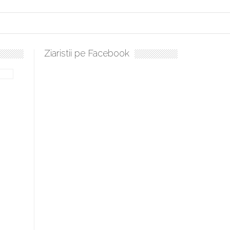
Ziaristii pe Facebook
ulați, sculați, boieri mari! Sara Nukina are nevoie de ajutorul nostru