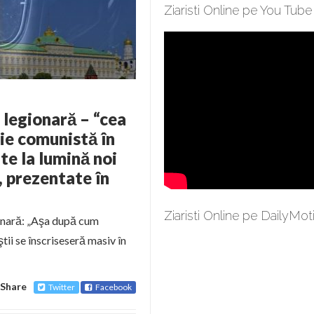
Ziaristi Online pe You Tube
legionară – “cea
ţie comunistă în
te la lumină noi
 prezentate în
Ziaristi Online pe DailyMot
ionară: „Aşa după cum
ii se înscriseseră masiv în
Share
Twitter
Facebook