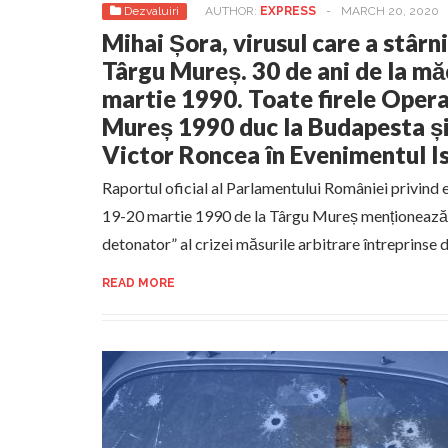
Dezvaluiri
AUTHOR:
EXPRESS
-
MARCH 20, 2020
Mihai Șora, virusul care a stârni
Târgu Mureș. 30 de ani de la mă
martie 1990. Toate firele Opera
Mureș 1990 duc la Budapesta ș
Victor Roncea în Evenimentul I
Raportul oficial al Parlamentului României privind
19-20 martie 1990 de la Târgu Mureș menționează e
detonator” al crizei măsurile arbitrare întreprinse 
READ MORE