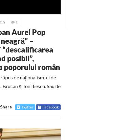
019
2
oan Aurel Pop
 neagră” –
i “descalificarea
d posibil”,
va poporului român
 răpus de naţionalism, ci de
u Brucan şi Ion Iliescu. Sau de
Share
Twitter
Facebook