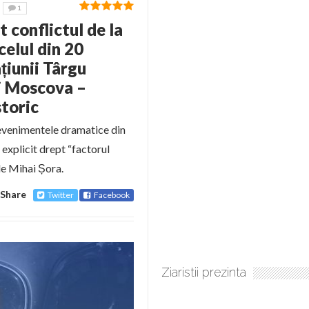
1
t conflictul de la
celul din 20
țiunii Târgu
i Moscova –
storic
 evenimentele dramatice din
xplicit drept “factorul
de Mihai Șora.
Share
Twitter
Facebook
Ziaristii prezinta