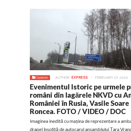
Galerie
AUTHOR:
EXPRESS
-
FEBRUARY 27, 2020
Evenimentul Istoric pe urmele p
români din lagărele NKVD cu A
României în Rusia, Vasile Soare
Roncea. FOTO / VIDEO / DOC
Imaginea inedită cu mașina de reprezentare a amb
drapel însoțită de autocarul ansamblului Țara Vrance