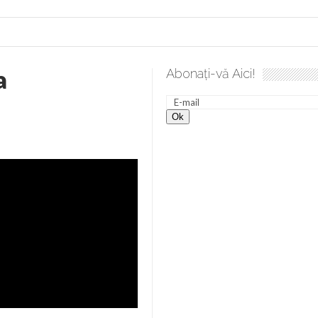
a
Abonați-vă Aici!
e desăvârșire. Gând de duminică de Elena Solunca Moise
Sc