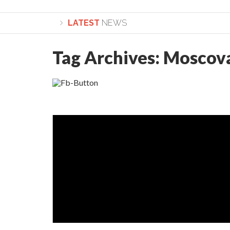
LATEST
NEWS
Tag Archives:
Moscov
Lepădarea de sine și urmarea lui Hristos. Calea spr