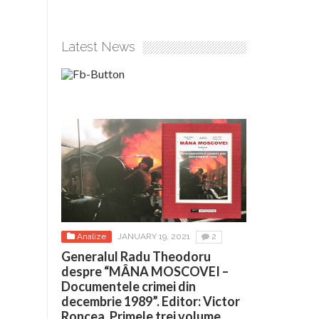
Latest News
Analize
JANUARY 19, 2021
2
Generalul Radu Theodoru
despre “MÂNA MOSCOVEI –
Documentele crimei din
decembrie 1989”. Editor: Victor
Roncea. Primele trei volume