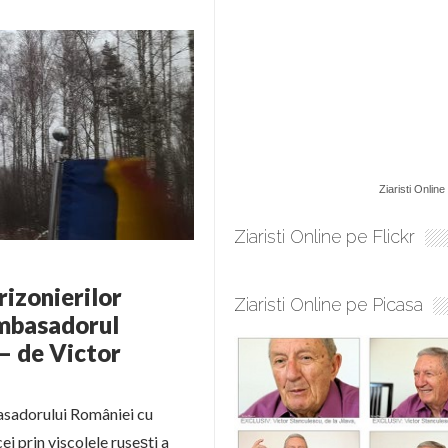
Ziaristi Online
Ziaristi Online pe Flickr
rizonierilor
Ziaristi Online pe Picasa
mbasadorul
 – de Victor
asadorului României cu
i prin viscolele rusești a