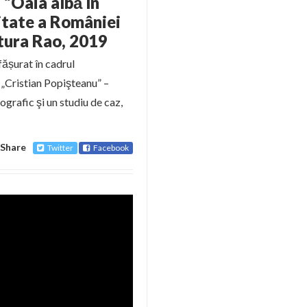
 “Oaia albă în
itate a României
itura Rao, 2019
fășurat în cadrul
ă „Cristian Popişteanu” –
grafic şi un studiu de caz,
Share
Twitter
Facebook