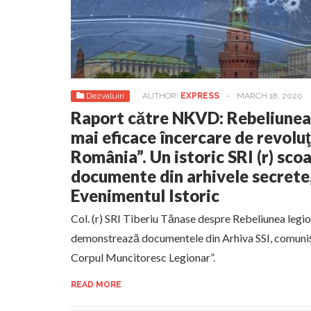
Dezvaluiri
AUTHOR:
EXPRESS
-
MARCH 18, 2020
Raport către NKVD: Rebeliunea 
mai eficace încercare de revolu
România”. Un istoric SRI (r) scoa
documente din arhivele secrete,
Evenimentul Istoric
Col. (r) SRI Tiberiu Tănase despre Rebeliunea leg
demonstrează documentele din Arhiva SSI, comunişt
Corpul Muncitoresc Legionar”.
READ MORE