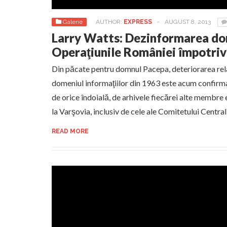
Galerie
AUTHOR:
EXPRESS
-
AUGUST 8, 2013
Larry Watts: Dezinformarea dom
Operaţiunile României împotriv
Din păcate pentru domnul Pacepa, deteriorarea rela
domeniul informaţiilor din 1963 este acum confirm
de orice îndoială, de arhivele fiecărei alte membre
la Varşovia, inclusiv de cele ale Comitetului Central
READ MORE