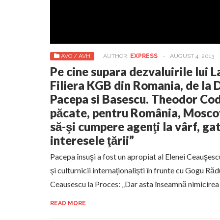
AVO / AVH
AUTHOR:
EXPRESS
-
AUGUST 4, 2013
Pe cine supara dezvaluirile lui 
Filiera KGB din Romania, de la D
Pacepa si Basescu. Theodor Cod
păcate, pentru România, Mosco
să-şi cumpere agenţi la vârf, ga
interesele ţării”
Pacepa însuşi a fost un apropiat al Elenei Ceauşescu
şi culturnicii internaţionalişti în frunte cu Gogu Ră
Ceausescu la Proces: „Dar asta înseamnă nimicirea
READ MORE