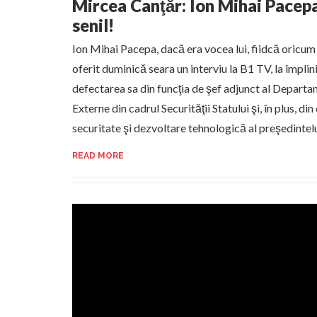
Mircea Canţăr: Ion Mihai Pacepa 
senil!
Ion Mihai Pacepa, dacă era vocea lui, fiidcă oricum 
oferit duminică seara un interviu la B1 TV, la împlini
defectarea sa din funcţia de şef adjunct al Departa
Externe din cadrul Securităţii Statului şi, în plus, di
securitate şi dezvoltare tehnologică al preşedintel
READ MORE