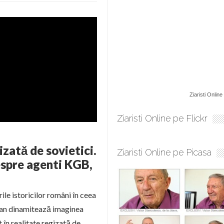
Ziaristi Online
Ziaristi Online pe Flickr
izată de sovietici.
Ziaristi Online pe Picasa
despre agenti KGB,
ile istoricilor români în ceea
ican dinamitează imaginea
st în realitate regizată de