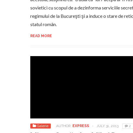
sovietici cu scopul de a dezinforma serviciile secre
regimului de la Bucureşti şi a induce o stare de reti
statul român.
READ MORE
Galerie
AUTHOR:
EXPRESS
-
JULY 31, 2013
2