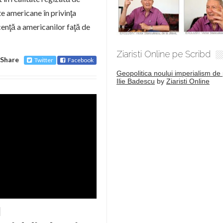
te americane în privinţa
cenţă a americanilor faţă de
Ziaristi Online pe Scribd
Share
Twitter
Facebook
Geopolitica noului imperialism de 
Ilie Badescu
by
Ziaristi Online