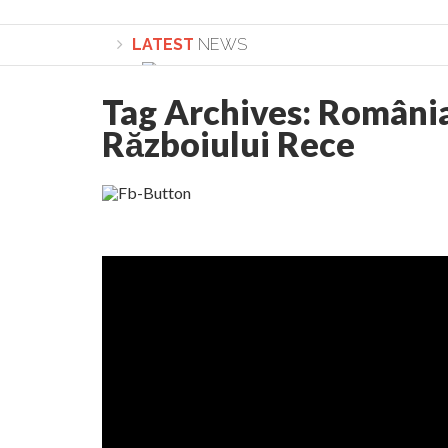
LATEST
NEWS
Tag Archives:
România 
Războiului Rece
Lepădarea de sine și urmarea lui Hristos. Ca
Sculați, sculați, boieri mari! Sara Nukina are 
Academia Române revine în cazul pericolele 
Academia Română: 5G poate cauza CANCER. Gu
La Mulți Ani, Eugen Mihăescu!
Pamfil Șeicaru omagiat la Mănăstirea ctitori
Nu vă fie frică! FOTO și VIDEO cu Corneliu Vl
Mariana Nicolesco: Evenimentele Darclée la
Schimbarea la Față: “Acesta e Fiul Meu Mult Iub
Turnătorul DIE Lucian Boia înjură din nou popo
României