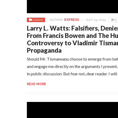
Galerie
AUTHOR:
EXPRESS
-
JULY 24, 2013
5
Larry L. Watts: Falsifiers, Deni
From Francis Bowen and The H
Controversy to Vladimir Tisma
Propaganda
Should Mr. Tismaneanu choose to emerge from behin
and engage me directly on the arguments I present, h
in public discussion. But fear not, dear reader. I wil
READ MORE