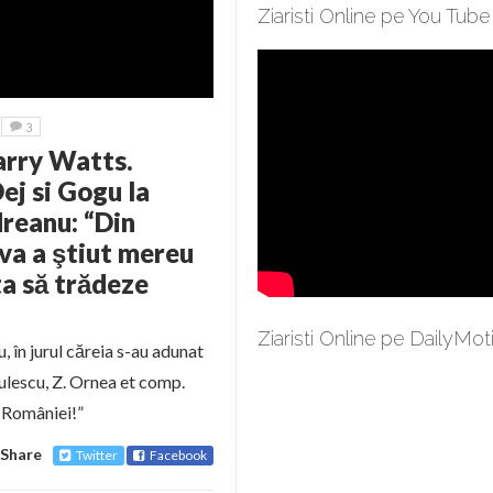
Ziaristi Online pe You Tube
3
Larry Watts.
ej si Gogu la
reanu: “Din
va a ştiut mereu
ta să trădeze
Ziaristi Online pe DailyMot
, în jurul căreia s-au adunat
dulescu, Z. Ornea et comp.
 României!”
Share
Twitter
Facebook