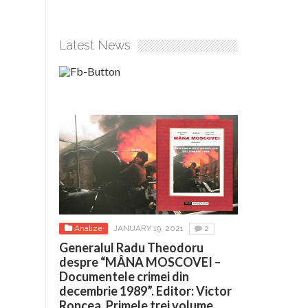
Latest News
Analize
JANUARY 19, 2021
2
Generalul Radu Theodoru
despre “MÂNA MOSCOVEI –
Documentele crimei din
decembrie 1989”. Editor: Victor
Roncea. Primele trei volume