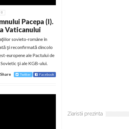
8
nului Pacepa (I).
a Vaticanului
ţiilor sovieto-române în
ată şi reconfirmată dincolo
 est-europene ale Pactului de
 Sovietic şi ale KGB-ului.
Share
Twitter
Facebook
Ziaristii prezinta