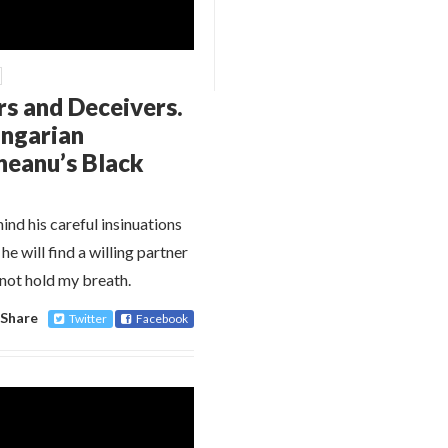
ers and Deceivers.
ungarian
neanu’s Black
d his careful insinuations
e will find a willing partner
l not hold my breath.
Share
Twitter
Facebook