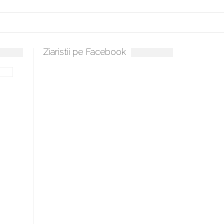
Ziaristii pe Facebook
bilă, periculoase pentru sănătate
 mai ușor de stăpânit”
ristos!”
e la Humanitas militează pentru federalizarea