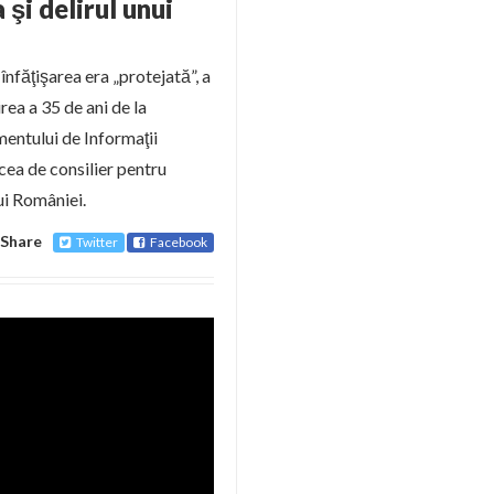
şi delirul unui
înfăţişarea era „protejată”, a
rea a 35 de ani de la
mentului de Informaţii
n cea de consilier pentru
ui României.
Share
Twitter
Facebook