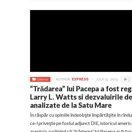
Galerie
AUTHOR:
EXPRESS
-
JULY 31, 2013
3
“Trădarea” lui Pacepa a fost reg
Larry L. Watts si dezvaluirile 
analizate de la Satu Mare
În răspăr cu opiniile îndeobşte împărtăşite în rîndur
ce-l priveşte pe fostul adjunct DIE, istoricul amer
acestuia, susţinînd că ‘’trădarea’’ lui Pacepa ar fi fo