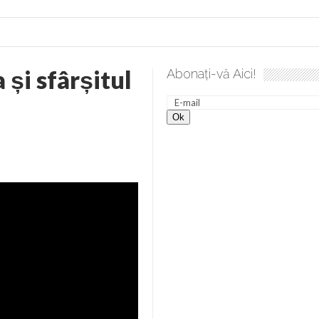
și sfârșitul
Abonați-vă Aici!
lea spre desăvârșire. Gând de duminică de Elena Solunca Moise
nevoie de ajutorul nostru!
generate de tehnologia 5G și cere Dezbatere Națională
vernul, dat în judecată pentru HG 5G. Antenele de telefonie mo
tă chiar de către el: Sfânta Ana – Orșova
ad și Cavalerii noilor apocalipse. “O societate înfricoșată e mult
 Televiziunea Naţională – o mare sărbătoare. VIDEO
it – pe El să-l ascultați!” În inimi “să-nflorească, ca rod de har, H
rul român: “românii sunt slavi, nu latini”. Fostul agent ceaușist d