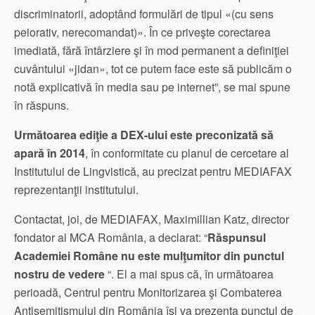
discriminatorii, adoptând formulări de tipul «(cu sens
peiorativ, nerecomandat)». În ce priveşte corectarea
imediată, fără întârziere şi în mod permanent a definiţiei
cuvântului «jidan», tot ce putem face este să publicăm o
notă explicativă în media sau pe internet”, se mai spune
în răspuns.
Următoarea ediţie a DEX-ului este preconizată să
apară în 2014
, în conformitate cu planul de cercetare al
Institutului de Lingvistică, au precizat pentru MEDIAFAX
reprezentanţii institutului.
Contactat, joi, de MEDIAFAX, Maximillian Katz, director
fondator al MCA România, a declarat: “
Răspunsul
Academiei Române nu este mulţumitor din punctul
nostru de vedere
“. El a mai spus că, în următoarea
perioadă, Centrul pentru Monitorizarea şi Combaterea
Antisemitismului din România îşi va prezenta punctul de