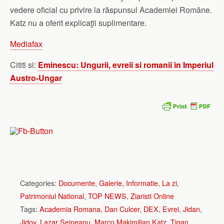
vedere oficial cu privire la răspunsul Academiei Române.
Katz nu a oferit explicaţii suplimentare.
Mediafax
Cititi si:
Eminescu: Ungurii, evreii si romanii in Imperiul
Austro-Ungar
Categories:
Documente
,
Galerie
,
Informatie
,
La zi
,
Patrimoniul National
,
TOP NEWS
,
Ziaristi Online
Tags:
Academia Romana
,
Dan Culcer
,
DEX
,
Evrei
,
Jidan
,
Jidov
,
Lazar Seineanu
,
Marco Makimilian Katz
,
Tigan
,