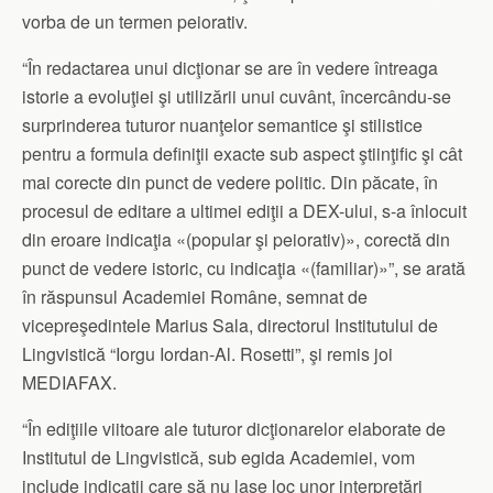
vorba de un termen peiorativ.
“În redactarea unui dicţionar se are în vedere întreaga
istorie a evoluţiei şi utilizării unui cuvânt, încercându-se
surprinderea tuturor nuanţelor semantice şi stilistice
pentru a formula definiţii exacte sub aspect ştiinţific şi cât
mai corecte din punct de vedere politic. Din păcate, în
procesul de editare a ultimei ediţii a DEX-ului, s-a înlocuit
din eroare indicaţia «(popular şi peiorativ)», corectă din
punct de vedere istoric, cu indicaţia «(familiar)»”, se arată
în răspunsul Academiei Române, semnat de
vicepreşedintele Marius Sala, directorul Institutului de
Lingvistică “Iorgu Iordan-Al. Rosetti”, şi remis joi
MEDIAFAX.
“În ediţiile viitoare ale tuturor dicţionarelor elaborate de
Institutul de Lingvistică, sub egida Academiei, vom
include indicaţii care să nu lase loc unor interpretări