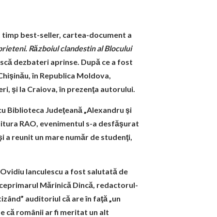
rt timp best-seller, cartea-document a
ieteni. Războiul clandestin al Blocului
ască dezbateri aprinse. După ce a fost
Chişinău, în Republica Moldova,
ri, şi la Craiova, în prezenţa autorului.
 cu Biblioteca Judeţeană „Alexandru şi
Editura RAO, evenimentul s-a desfăşurat
 şi a reunit un mare număr de studenţi,
 Ovidiu Ianculescu a fost salutată de
viceprimarul Mărinică Dincă, redactorul-
izând” auditoriul că are în faţă „un
 că românii ar fi meritat un alt