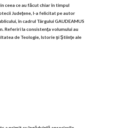
in ceea ce au făcut chiar în timpul
tecii Judeţene, l-a felicitat pe autor
publicului, în cadrul Târgului GAUDEAMUS
an. Referiri la consistenţa volumului au
ltatea de Teologie, Istorie şi Ştiinţe ale
s a primit cu îngăduinţă aprecierile