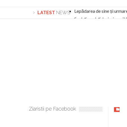
Lepădarea de sine și urmar
LATEST
NEWS
Sculați, sculați, boieri mari
Academia Române revine în cazul pericolele 
Academia Română: 5G poate cauza CANCER. Gu
La Mulți Ani, Eugen Mihăescu!
Pamfil Șeicaru omagiat la Mănăstirea ctitori
Nu vă fie frică! FOTO și VIDEO cu Corneliu Vl
Mariana Nicolesco: Evenimentele Darclée la
Schimbarea la Față: “Acesta e Fiul Meu Mult Iub
Turnătorul DIE Lucian Boia înjură din nou popo
României
Ziaristii pe Facebook
FOT