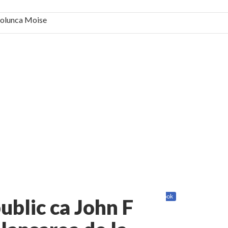
 Solunca Moise
bilă, periculoase pentru sănătate
 mai ușor de stăpânit”
ristos!”
e la Humanitas militează pentru federalizarea
Share
Twitter
Facebook
ublic ca John F