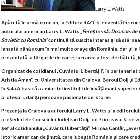
Larry L. Watts
Apărută în urmă cu un an, la Editura RAO, şi devenită în scu
autorului american Larry L. Watts
„Fereşte-mă, Doamne, de pr
Sovietic cu România”
continuă să suscite interes şi să stârne
lansată până acum în mai multe oraşe din România, dar şi la 
prezentată la târgurile de carte, lucrarea a fost dezbătută, ie
Organizat de cotidianul „Cuvântul Libertăţii”, în parteneriat
Aristia Aman”, cu Universitatea din Craiova, Baroul Dolj şi 
în Sala Albastră a amintitei instituţii de învăţământ superior
profesori, dar şi persoane pasionate de istorie.
Prezenţa la Craiova a autorului Larry L. Watts şi a editorului
preşedintele Consiliului Judeţean Dolj, Ion Prioteasa, şi de 
şef al cotidianului „Cuvântul Libertăţii”, Mircea Canţăr, „avert
istoric american de ţinută, care iubeşte România şi care crede