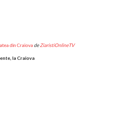
tatea din Craiova
de
ZiaristiOnlineTV
cente, la Craiova