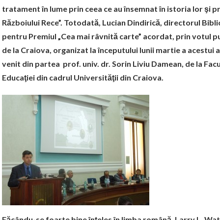
tratament în lume prin ceea ce au însemnat în istoria lor şi pr
Războiului Rece”. Totodată, Lucian Dindirică, directorul Biblio
pentru Premiul „Cea mai râvnită carte” acordat, prin votul 
de la Craiova, organizat la începutului lunii martie a acestui 
venit din partea prof. univ. dr. Sorin Liviu Damean, de la Facu
Educaţiei din cadrul Universităţii din Craiova.
Făcându-se foarte bine înţeles în limba română, Larry L. Watt