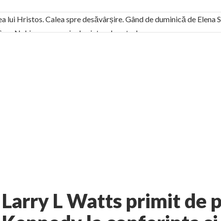
ea lui Hristos. Calea spre desăvârșire. Gând de duminică de Elena
! Sara Nukina are nevoie de ajutorul nostru!
generate de tehnologia 5G și cere Dezbatere Națională
vernul, dat în judecată pentru HG 5G. Antenele de telefonie mo
tă chiar de către el: Sfânta Ana – Orșova
ad și Cavalerii noilor apocalipse. “O societate înfricoșată e mult
 Televiziunea Naţională – o mare sărbătoare. VIDEO
it – pe El să-l ascultați!” În inimi “să-nflorească, ca rod de har, H
rul român: “românii sunt slavi, nu latini”. Fostul agent ceaușist d
10 comments
O / VIDEO
GEONET
AUTHOR:
EXPRESS
-
APRIL 12, 2012
Larry L Watts primit de p