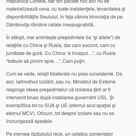
Republica Coreea, dar din păcate nici aici nu se
materializează ceva, cu toate insistenţele, tenacitatea şi
disponibilităţile Seulului, în faţa cărora birocraţia de pe
Dâmboviţa rămâne cetate inexpugnabilă.
În sfârşit, mai aminteşte preşedintele (la “şi altele”) de
relaţiile cu China şi Rusia, dar cam succint, cam cu
jumătate de gură. Cu China “a început…”, cu Rusia
“trebuie să privim spre…”. Cam puţin.
Cum se vede, relaţii bilaterale nu prea consistente. De
aici, laitmotivul izolării, sau nu. Ministrul de Externe
respinge ideea preşedintelui că izolarea ţării ar fi
intervenit brusc după instalarea guvernării USL. Şi
exemplifica tot cu SUA şi UE (eternul scut spaţial şi
eternul MCV). Oricum, tot despre izolare sau nu se
încrucişează spadele.
Pe vremea războiului rece, un celebru comentator