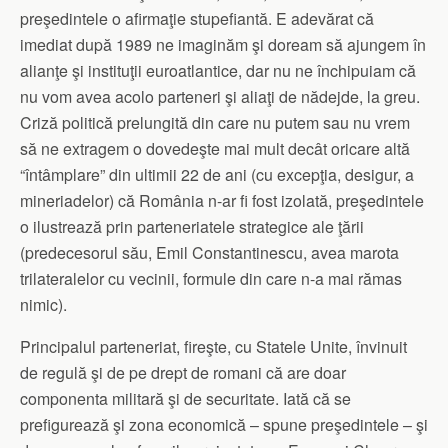
preşedintele o afirmaţie stupefiantă. E adevărat că
imediat după 1989 ne imaginăm şi doream să ajungem în
alianţe şi instituţii euroatlantice, dar nu ne închipuiam că
nu vom avea acolo parteneri şi aliaţi de nădejde, la greu.
Criză politică prelungită din care nu putem sau nu vrem
să ne extragem o dovedeşte mai mult decât oricare altă
“întâmplare” din ultimii 22 de ani (cu excepţia, desigur, a
mineriadelor) că România n-ar fi fost izolată, preşedintele
o ilustrează prin parteneriatele strategice ale ţării
(predecesorul său, Emil Constantinescu, avea marota
trilateralelor cu vecinii, formule din care n-a mai rămas
nimic).
Principalul parteneriat, fireşte, cu Statele Unite, învinuit
de regulă şi de pe drept de romani că are doar
componenta militară şi de securitate. Iată că se
prefigurează şi zona economică – spune preşedintele – şi