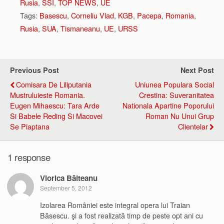
Rusia
,
SSI
,
TOP NEWS
,
UE
Tags:
Basescu
,
Corneliu Vlad
,
KGB
,
Pacepa
,
Romania
,
Rusia
,
SUA
,
Tismaneanu
,
UE
,
URSS
Previous Post
Next Post
Comisara De Liliputania
Uniunea Populara Social
Mustruluieste Romania.
Crestina: Suveranitatea
Eugen Mihaescu: Tara Arde
Nationala Apartine Poporului
Si Babele Reding Si Macovei
Roman Nu Unui Grup
Se Piaptana
Clientelar
1 response
Viorica Bălteanu
September 5, 2012
Izolarea României este integral opera lui Traian
Băsescu. şi a fost realizată timp de peste opt ani cu