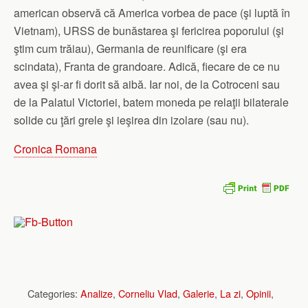
american observă că America vorbea de pace (şi luptă în
Vietnam), URSS de bunăstarea şi fericirea poporului (şi
ştim cum trăiau), Germania de reunificare (şi era
scindata), Franta de grandoare. Adică, fiecare de ce nu
avea şi şi-ar fi dorit să aibă. Iar noi, de la Cotroceni sau
de la Palatul Victoriei, batem moneda pe relaţii bilaterale
solide cu ţări grele şi ieşirea din izolare (sau nu).
Cronica Romana
Categories:
Analize
,
Corneliu Vlad
,
Galerie
,
La zi
,
Opinii
,