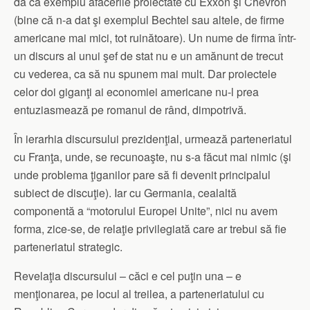
da ca exemplu afacerile proiectate cu Exxon şi Chevron
(bine că n-a dat şi exemplul Bechtel sau altele, de firme
americane mai mici, tot ruinătoare). Un nume de firma într-
un discurs al unui şef de stat nu e un amănunt de trecut
cu vederea, ca să nu spunem mai mult. Dar proiectele
celor doi giganţi ai economiei americane nu-l prea
entuziasmează pe romanul de rând, dimpotrivă.
În ierarhia discursului prezidenţial, urmează parteneriatul
cu Franţa, unde, se recunoaşte, nu s-a făcut mai nimic (şi
unde problema ţiganilor pare să fi devenit principalul
subiect de discuţie). Iar cu Germania, cealaltă
componentă a “motorului Europei Unite”, nici nu avem
forma, zice-se, de relaţie privilegiată care ar trebui să fie
parteneriatul strategic.
Revelaţia discursului – căci e cel puţin una – e
menţionarea, pe locul al treilea, a parteneriatului cu