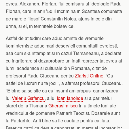
evreu, Alexandru Florian, fiul comisarului ideologic Radu
Florian, care in anii ’50 il incrimina in Scanteia comunista
pe marele filosof Constantin Noica, ajuns in cele din
urma, si el, in temnitele bolsevice.
Astfel de atitudini care aduc aminte de vremurile
kominterniste aduc mari deservicii comunitatii evreiesti,
asa cum s-a intamplat si in cazul Tismaneanu, a declarat
cu ingrijorare si dezaprobare un inalt reprezentat evreu al
lumii academice si culturale din Romania, citat de
profesorul Radu Ciuceanu pentru
Ziaristi Online
. “Cu
astfel de lucruri nu te joci!”, a afirmat profesorul Ciuceanu.
“E bine sa se stie ca eu insumi am propus canonizarea
lui
Valeriu Gafencu
, a lui
Ioan Ianolide
si a parintelui
staret de la Tismana
Gherasim Iscu
in ultimele luni ale
vrednicului de pomenire Patriarh Teoctist. Dosarele sunt
la Patriarhie. Ar fi bine sa fie cautate pentru ca, iata,
Biserica catolica deja a canonizat un martir al inchisorilor