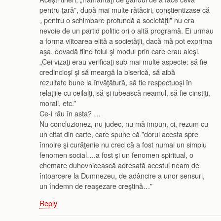
pentru ţară”, după mai multe rătăciri, conştientizase că
„ pentru o schimbare profundă a societăţii” nu era
nevoie de un partid politic ori o altă programă. Ei urmau
a forma viitoarea elită a societăţii, dacă mă pot exprima
aşa, dovadă fiind felul şi modul prin care erau aleşi.
„Cei vizaţi erau verificaţi sub mai multe aspecte: să fie
credincioşi şi să meargă la biserică, să aibă
rezultate bune la învăţătură, să fie respectuoşi în
relaţiile cu ceilalţi, să-şi iubească neamul, să fie cinstiţi,
morali, etc.”
Ce-i rău în asta? …
Nu concluzionez, nu judec, nu mă impun, ci, rezum cu
un citat din carte, care spune că ”dorul acesta spre
înnoire şi curăţenie nu cred că a fost numai un simplu
fenomen social….a fost şi un fenomen spiritual, o
chemare duhovnicească adresată acestui neam de
întoarcere la Dumnezeu, de adâncire a unor sensuri,
un îndemn de reaşezare creştină…”
Reply