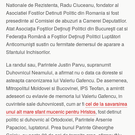
Nationale de Rezistenta, Radu Ciuceanu, fondator al
Asociatiei Fostilor Detinuti Politic din Romania si fost
presedinte al Comisiei de abuzuri a Camerei Deputatilor.
Atat Asociaţia Foştilor Deţinuţi Politici din Bucureşti cat si
Federaţia Română a Foştilor Deţinuţi Politici Luptători
Anticomunişti sustin cu fermitate demersul de aparare a
Sfantului Inchisorilor.
La randul sau, Parintele Justin Parvu, supranumit
Duhovnicul Neamului, a afirmat nu o data ca doreste si
asteapta canonizarea lui Valeriu Gafencu. De asemenea,
Mitropolitul Moldovei si Bucovinei, IPS Teofan, a amintit
adeseori cu evlavie de memoria lui Valeriu Gafencu, in
cuvintele sale duhovnicesti, cum ar fi
cel de la savarsirea
unui alt mare sfant mucenic pentru Hristos
, fost detinut
politic si duhovnic al Ortodoxiei, Parintele Arsenie
Papacioc, luptatorul. Prea bunul Parinte Gheorghe