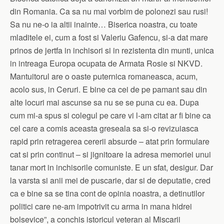
din Romania. Ca sa nu mai vorbim de polonezi sau rusi!
Sa nu ne-o ia altii inainte… Biserica noastra, cu toate
mladitele ei, cum a fost si Valeriu Gafencu, si-a dat mare
prinos de jertfa in inchisori si in rezistenta din munti, unica
in intreaga Europa ocupata de Armata Rosie si NKVD.
Mantuitorul are o oaste puternica romaneasca, acum,
acolo sus, in Ceruri. E bine ca cei de pe pamant sau din
alte locuri mai ascunse sa nu se se puna cu ea. Dupa
cum mi-a spus si colegul pe care vi l-am citat ar fi bine ca
cel care a comis aceasta greseala sa si-o revizuiasca
rapid prin retragerea cererii absurde – atat prin formulare
cat si prin continut – si jignitoare la adresa memoriei unui
tanar mort in inchisorile comuniste. E un sfat, desigur. Dar
la varsta si anii mei de puscarie, dar si de deputatie, cred
ca e bine sa se tina cont de opinia noastra, a detinutilor
politici care ne-am impotrivit cu arma in mana hidrei
bolsevice”, a conchis istoricul veteran al Miscarii