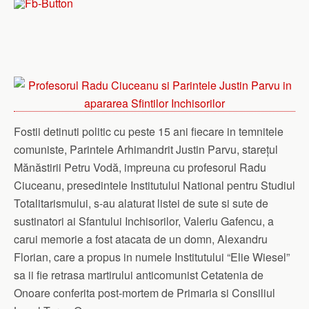
Fostii detinuti politic cu peste 15 ani fiecare in temnitele
comuniste, Parintele Arhimandrit Justin Parvu, starețul
Mănăstirii Petru Vodă, impreuna cu profesorul Radu
Ciuceanu, presedintele Institutului National pentru Studiul
Totalitarismului, s-au alaturat listei de sute si sute de
sustinatori ai Sfantului Inchisorilor, Valeriu Gafencu, a
carui memorie a fost atacata de un domn, Alexandru
Florian, care a propus in numele Institutului “Elie Wiesel”
sa ii fie retrasa martirului anticomunist Cetatenia de
Onoare conferita post-mortem de Primaria si Consiliul