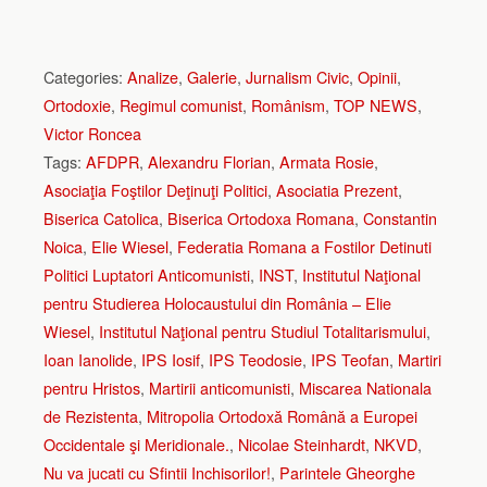
Categories:
Analize
,
Galerie
,
Jurnalism Civic
,
Opinii
,
Ortodoxie
,
Regimul comunist
,
Românism
,
TOP NEWS
,
Victor Roncea
Tags:
AFDPR
,
Alexandru Florian
,
Armata Rosie
,
Asociaţia Foştilor Deţinuţi Politici
,
Asociatia Prezent
,
Biserica Catolica
,
Biserica Ortodoxa Romana
,
Constantin
Noica
,
Elie Wiesel
,
Federatia Romana a Fostilor Detinuti
Politici Luptatori Anticomunisti
,
INST
,
Institutul Naţional
pentru Studierea Holocaustului din România – Elie
Wiesel
,
Institutul Naţional pentru Studiul Totalitarismului
,
Ioan Ianolide
,
IPS Iosif
,
IPS Teodosie
,
IPS Teofan
,
Martiri
pentru Hristos
,
Martirii anticomunisti
,
Miscarea Nationala
de Rezistenta
,
Mitropolia Ortodoxă Română a Europei
Occidentale şi Meridionale.
,
Nicolae Steinhardt
,
NKVD
,
Nu va jucati cu Sfintii Inchisorilor!
,
Parintele Gheorghe