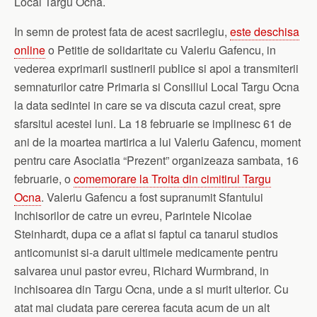
Local Targu Ocna.
In semn de protest fata de acest sacrilegiu,
este deschisa
online
o Petitie de solidaritate cu Valeriu Gafencu, in
vederea exprimarii sustinerii publice si apoi a transmiterii
semnaturilor catre Primaria si Consiliul Local Targu Ocna
la data sedintei in care se va discuta cazul creat, spre
sfarsitul acestei luni. La 18 februarie se implinesc 61 de
ani de la moartea martirica a lui Valeriu Gafencu, moment
pentru care Asociatia “Prezent” organizeaza sambata, 16
februarie, o
comemorare la Troita din cimitirul Targu
Ocna
. Valeriu Gafencu a fost supranumit Sfantului
Inchisorilor de catre un evreu, Parintele Nicolae
Steinhardt, dupa ce a aflat si faptul ca tanarul studios
anticomunist si-a daruit ultimele medicamente pentru
salvarea unui pastor evreu, Richard Wurmbrand, in
inchisoarea din Targu Ocna, unde a si murit ulterior. Cu
atat mai ciudata pare cererea facuta acum de un alt