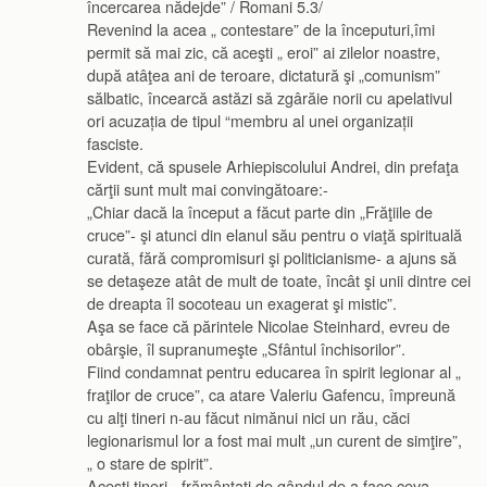
încercarea nădejde” / Romani 5.3/
Revenind la acea „ contestare” de la începuturi,îmi
permit să mai zic, că aceşti „ eroi” ai zilelor noastre,
după atâţea ani de teroare, dictatură şi „comunism”
sălbatic, încearcă astăzi să zgârăie norii cu apelativul
ori acuzația de tipul “membru al unei organizații
fasciste.
Evident, că spusele Arhiepiscolului Andrei, din prefaţa
cărţii sunt mult mai convingătoare:-
„Chiar dacă la început a făcut parte din „Frăţiile de
cruce”- şi atunci din elanul său pentru o viaţă spirituală
curată, fără compromisuri şi politicianisme- a ajuns să
se detaşeze atât de mult de toate, încât şi unii dintre cei
de dreapta îl socoteau un exagerat şi mistic”.
Aşa se face că părintele Nicolae Steinhard, evreu de
obârşie, îl supranumeşte „Sfântul închisorilor”.
Fiind condamnat pentru educarea în spirit legionar al „
fraţilor de cruce”, ca atare Valeriu Gafencu, împreună
cu alţi tineri n-au făcut nimănui nici un rău, căci
legionarismul lor a fost mai mult „un curent de simţire”,
„ o stare de spirit”.
Aceşti tineri, „frământaţi de gândul de a face ceva