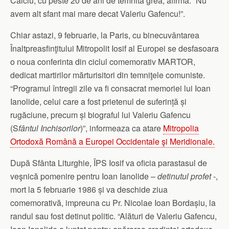
Calciu, cu peste 20 de ani de temnita grea, afirma: “Nu
avem alt sfant mai mare decat Valeriu Gafencu!”.
Chiar astazi, 9 februarie, la Paris, cu binecuvântarea
Înaltpreasfinţitului Mitropolit Iosif al Europei se desfasoara
o noua conferinta din ciclul comemorativ MARTOR,
dedicat martirilor mărturisitori din temniţele comuniste.
“Programul întregii zile va fi consacrat memoriei lui Ioan
Ianolide, celui care a fost prietenul de suferință și
rugăciune, precum și biograful lui Valeriu Gafencu
(S
fântul Inchisorilor
)”, informeaza ca atare
Mitropolia
Ortodoxă Română a Europei Occidentale şi Meridionale.
După Sfânta Liturghie, ÎPS Iosif va oficia parastasul de
veşnică pomenire pentru Ioan Ianolide –
detinutul profet
-,
mort la 5 februarie 1986 și va deschide ziua
comemorativă, impreuna cu Pr. Nicolae Ioan Bordașiu, la
randul sau fost detinut politic. “Alături de Valeriu Gafencu,