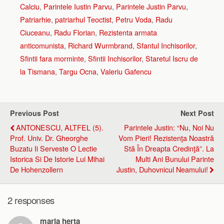
Calciu
,
Parintele Iustin Parvu
,
Parintele Justin Parvu
,
Patriarhie
,
patriarhul Teoctist
,
Petru Voda
,
Radu
Ciuceanu
,
Radu Florian
,
Rezistenta armata
anticomunista
,
Richard Wurmbrand
,
Sfantul Inchisorilor
,
Sfintii fara morminte
,
Sfintii Inchisorilor
,
Staretul Iscru de
la Tismana
,
Targu Ocna
,
Valeriu Gafencu
Previous Post
Next Post
ANTONESCU, ALTFEL (5).
Parintele Justin: “Nu, Noi Nu
Prof. Univ. Dr. Gheorghe
Vom Pieri! Rezistenţa Noastră
Buzatu Ii Serveste O Lectie
Stă În Dreapta Credinţă”. La
Istorica Si De Istorie Lui Mihai
Multi Ani Bunului Parinte
De Hohenzollern
Justin, Duhovnicul Neamului!
2 responses
maria herţa