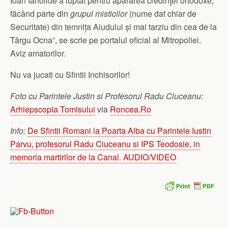
Ioan Ianolide a luptat pentru apărarea credinţei ortodoxe,
făcând parte din
grupul misticilor
(nume dat chiar de
Securitate) din temnița Aiudului și mai tarziu din cea de la
Târgu Ocna”, se scrie pe portalul oficial al Mitropoliei.
Aviz amatorilor.
Nu va jucati cu Sfintii Inchisorilor!
Foto cu Parintele Justin si Profesorul Radu Ciuceanu:
Arhiepscopia Tomisului
via
Roncea.Ro
Info:
De Sfintii Romani la Poarta Alba cu Parintele Iustin
Parvu, profesorul Radu Ciuceanu si IPS Teodosie, in
memoria martirilor de la Canal. AUDIO/VIDEO