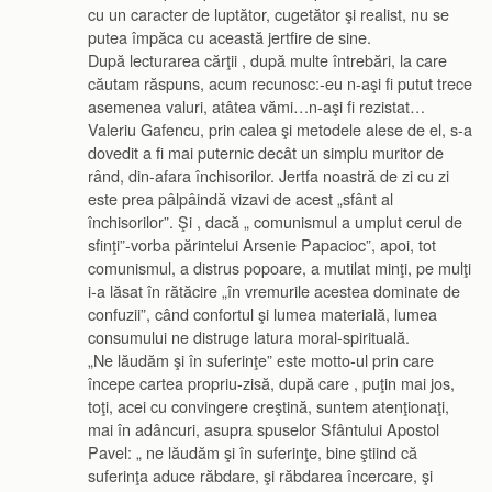
cu un caracter de luptător, cugetător şi realist, nu se
putea împăca cu această jertfire de sine.
După lecturarea cărţii , după multe întrebări, la care
căutam răspuns, acum recunosc:-eu n-aşi fi putut trece
asemenea valuri, atâtea vămi…n-aşi fi rezistat…
Valeriu Gafencu, prin calea şi metodele alese de el, s-a
dovedit a fi mai puternic decât un simplu muritor de
rând, din-afara închisorilor. Jertfa noastră de zi cu zi
este prea pâlpâindă vizavi de acest „sfânt al
închisorilor”. Şi , dacă „ comunismul a umplut cerul de
sfinţi”-vorba părintelui Arsenie Papacioc”, apoi, tot
comunismul, a distrus popoare, a mutilat minţi, pe mulţi
i-a lăsat în rătăcire „în vremurile acestea dominate de
confuzii”, când confortul şi lumea materială, lumea
consumului ne distruge latura moral-spirituală.
„Ne lăudăm şi în suferinţe” este motto-ul prin care
începe cartea propriu-zisă, după care , puţin mai jos,
toţi, acei cu convingere creştină, suntem atenţionaţi,
mai în adâncuri, asupra spuselor Sfântului Apostol
Pavel: „ ne lăudăm şi în suferinţe, bine ştiind că
suferinţa aduce răbdare, şi răbdarea încercare, şi