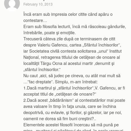
February 10, 2013
Încă eram sub impresia celor citite când apăru o
contestare…
Eram sub filosofia lecturii, încă mă răscoleau gândurile,
întrebările, poate şi emoţiile.
Trecuseră câteva zile după ce terminasem de citit
despre Valeriu Gafencu, cartea „Sfântul închisorilor”,
iar Societatea civilă contesta solicitarea „unui” Institut
Naţional, retragerea titlului de cetăţean de onoare al
localităţii Târgu Ocna al acestui martir ,denumit şi
„sfântul închisorilor.”
Nu caut ,aici, să judec pe cineva, cu atât mai mult să
…”fac dreptate”. Simplu, m-am întrebat:
1.Dacă martirul şi „sfântul închisorilor”,V. Gafencu, ar fi
acceptat titlul de „cetăţean de onoare?”
2.Dacă acest „bădărănism” al contestatărilor mai poate
avea valoare în timp în faţa unuia, care se închina
deopotrivă, cu evlavie, şi florilor, şi gâzelor, iar pe noi,
oamenii ne dorea să fim buni creştini?..
Elementele acestei filosofii încercau să mă pună pe
mine , muritorul şi păcătosul de rând, în acele vremuri,