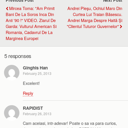
Previous Post
Next Post
Mircea Toma: "Am Primit
Andrei Pleşu, Ochiul Maro Din
Bani De La Soros Inca Din
Curtea Lui Traian Băsescu.
Anii '90 !" VIDEO. Ziarul De
Andrei Marga Despre Haită Şi
Garda: Vulturul American Si
"clientul Tuturor Guvernelor"
Romania, Cadavrul De La
Marginea Europei
5 responses
Ginghis Han
February 25, 2013
Excelent!
Reply
RAPIDIST
February 26, 2013
Cam aceiasi, intr-adevar! Poate o sa va para curios,