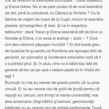
Dar să revenim la exemplele principale : Traian Băsescu
şi Elena Udrea. Nu vi se pare ciudat cît de mult seamănă
cei doi, pînă la caricatură, cu Odiosul şi Sinistra ? Ca la
fabrica de maşini de cusut de la Cugir, oricum ai asambla
piesele, tot kalaşnikov îţi iese. Şi ca în expertiza
tablourilor : dacă Traian şi Elena seamănă atît de bine cu
Nicolae şi Elena, n-or avea ei acelaşi « autor » ? Cine
sînt deci vîrstnicii păpuşari invizibili ? Ei sînt foarte greu
de localizat fie şi pentru că România are aproape 800 de
generali, iar coloneilor şi locotenent-coloneilor cred că li
s-a pierdut şirul. Şi, în plus, cine nu e băiat sau fată de
general dintre cei pe care-i vedem peste tot în rîndul din
faţă ?
Bunicuţii nu mai au nevoie de şosele pentru că nu prea
circulă. Ei nu au nevoie nici de şcoli de ţinută pentru că
nepoţii lor, oricum, sînt trimişi la marile universităţi, mai
ales americane. Deşi bătrîni şi bolnavi, gerontocraţii
băştinaşi nu au nevoie nici de spitale performante. După