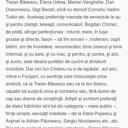
Traian Băsescu, Elena Udrea, Marian Vanghelie, Dan
Diaconescu, Gigi Becali, pînă nu demult Corneliu Vadim
Tudor etc. Aceleaşi preferinţe marcate de senectute le au
şi pentru ziarişti, teleaşti, comunicatori. Bogdan Chiriac,
de pildă, atinge perfecţiunea : rotund, mare, în tuşe
groase şi directe, fason « să fim sinceri », inofensiv, copil
bătrîn, om de încredere, recunoscător, bine crescut şi bine
informat, şi cu sare, şi cu mac, şi pentru, şi contra, şi aici,
şi acolo, este idealul purtător de cuvînt al dictaturii
invizibile. Dar nici Ion Cristoiu nu e de lepădat : azi aici,
mîine-n Focşani, cu sentinţa care înlocuieşte orice
analiză, ca la Traian Băsescu sau ca la Ion Iliescu,
capabil să susţină orice şi contrariul său, fără dureri de
cap sau drame de conştiinţă. Artiştii şi scriitorii preferaţi
de sfatul bătrînilor sînt tot din categoria « mare public »,
fiinţe simple, senzaţii imediate – de la Stela Popescu şi
Arşinel la Adrian Păunescu, Sergiu Nicolaescu etc., etc.