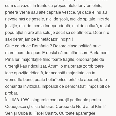
cum s-a văzut, în frunte cu preşedintele lor vremelnic,
preferă Viena sau alte capitale vestice. Şi dacă ei nu au
nevoie nici de şosele, nici de şcoli, nici de spitale, nici de
justiţie, nici de media independentă, nici de cultură, restul
populaţiei n-are altă soluţie decît să se alinieze. Doar n-o
să-i deranjăm pe binefăcătorii noştri !
Cine conduce România ? Despre clasa politică nu e
mare lucru de spus. E destul să ne uităm spre Parlament.
Pînă ieri majorităţile fiind foarte fragile, ordonanţele de
urgenţă l-au ridiculizat. Acum, o majoritate zdrobitoare
face opoziţia ridicolă, iar această majoritate, ca în
vremurile bune, poate hotărî orice, oricît de aberant, la o
comandă invizibilă, imposibil de demonstrat, imposibil de
probat.
În 1988-1989, singurele comparaţii pertinente pentru
Ceauşescu şi clica lui erau Coreea de Nord a lui Kim Ir
Sen şi Cuba lui Fidel Castro. Cu toate aparenţele