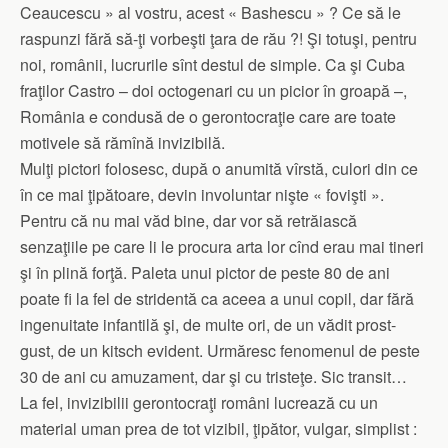
Ceaucescu » al vostru, acest « Bashescu » ? Ce să le
raspunzi fără să-ţi vorbeşti ţara de rău ?! Şi totuşi, pentru
noi, românii, lucrurile sînt destul de simple. Ca şi Cuba
fraţilor Castro – doi octogenari cu un picior în groapă –,
România e condusă de o gerontocraţie care are toate
motivele să rămînă invizibilă.
Mulţi pictori folosesc, după o anumită vîrstă, culori din ce
în ce mai ţipătoare, devin involuntar nişte « fovişti ».
Pentru că nu mai văd bine, dar vor să retrăiască
senzaţiile pe care li le procura arta lor cînd erau mai tineri
şi în plină forţă. Paleta unui pictor de peste 80 de ani
poate fi la fel de stridentă ca aceea a unui copil, dar fără
ingenuitate infantilă şi, de multe ori, de un vădit prost-
gust, de un kitsch evident. Urmăresc fenomenul de peste
30 de ani cu amuzament, dar şi cu tristeţe. Sic transit…
La fel, invizibilii gerontocraţi români lucrează cu un
material uman prea de tot vizibil, ţipător, vulgar, simplist :