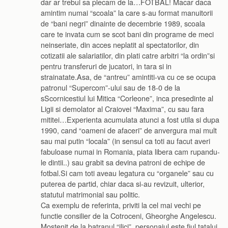
dar ar trebui sa plecam de la…FOTBAL! Macar daca
amintim numai “scoala” la care s-au format manuitorii
de “bani negri” dinainte de decembrie 1989, scoala
care te invata cum se scot bani din programe de meci
neinseriate, din acces neplatit al spectatorilor, din
cotizatii ale salariatilor, din plati catre arbitri “la ordin”si
pentru transferuri de jucatori, in tara si in
strainatate.Asa, de “antreu” amintiti-va cu ce se ocupa
patronul “Supercom”-ului sau de 18-0 de la
sScornicestiul lui Mitica “Corleone”, inca presedinte al
Ligii si demolator al Craiovei “Maxima”, cu sau fara
mititei…Experienta acumulata atunci a fost utila si dupa
1990, cand “oameni de afaceri” de anvergura mai mult
sau mai putin “locala” (in sensul ca toti au facut averi
fabuloase numai in Romania, piata libera cam rupandu-
le dintii..) sau grabit sa devina patroni de echipe de
fotbal.Si cam toti aveau legatura cu “organele” sau cu
puterea de partid, chiar daca si-au revizuit, ulterior,
statutul matrimonial sau politic.
Ca exemplu de referinta, priviti la cel mai vechi pe
functie consilier de la Cotroceni, Gheorghe Angelescu.
Mostenit de la batranul “ilici”, personajul este fiul tatalui