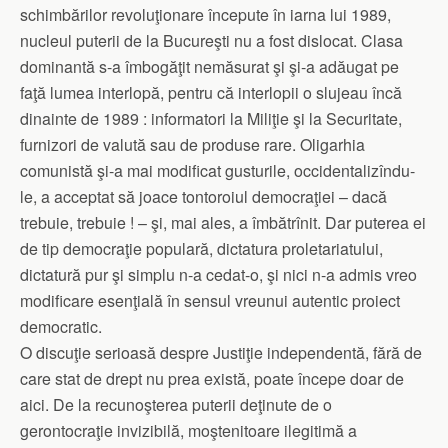
schimbărilor revoluţionare începute în iarna lui 1989,
nucleul puterii de la Bucureşti nu a fost dislocat. Clasa
dominantă s-a îmbogăţit nemăsurat şi şi-a adăugat pe
faţă lumea interlopă, pentru că interlopii o slujeau încă
dinainte de 1989 : informatori la Miliţie şi la Securitate,
furnizori de valută sau de produse rare. Oligarhia
comunistă şi-a mai modificat gusturile, occidentalizîndu-
le, a acceptat să joace tontoroiul democraţiei – dacă
trebuie, trebuie ! – şi, mai ales, a îmbătrînit. Dar puterea ei
de tip democraţie populară, dictatura proletariatului,
dictatură pur şi simplu n-a cedat-o, şi nici n-a admis vreo
modificare esenţială în sensul vreunui autentic proiect
democratic.
O discuţie serioasă despre Justiţie independentă, fără de
care stat de drept nu prea există, poate începe doar de
aici. De la recunoşterea puterii deţinute de o
gerontocraţie invizibilă, moştenitoare ilegitimă a