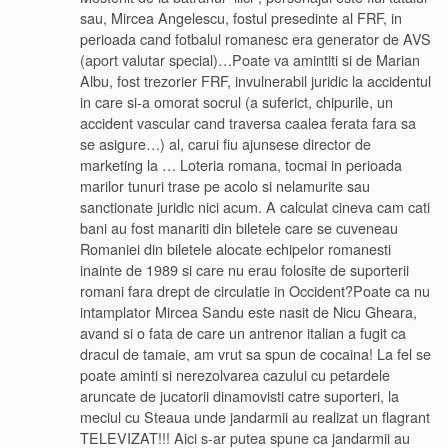
sau, Mircea Angelescu, fostul presedinte al FRF, in
perioada cand fotbalul romanesc era generator de AVS
(aport valutar special)…Poate va amintiti si de Marian
Albu, fost trezorier FRF, invulnerabil juridic la accidentul
in care si-a omorat socrul (a suferict, chipurile, un
accident vascular cand traversa caalea ferata fara sa
se asigure…) al, carui fiu ajunsese director de
marketing la … Loteria romana, tocmai in perioada
marilor tunuri trase pe acolo si nelamurite sau
sanctionate juridic nici acum. A calculat cineva cam cati
bani au fost manariti din biletele care se cuveneau
Romaniei din biletele alocate echipelor romanesti
inainte de 1989 si care nu erau folosite de suporterii
romani fara drept de circulatie in Occident?Poate ca nu
intamplator Mircea Sandu este nasit de Nicu Gheara,
avand si o fata de care un antrenor italian a fugit ca
dracul de tamaie, am vrut sa spun de cocaina! La fel se
poate aminti si nerezolvarea cazului cu petardele
aruncate de jucatorii dinamovisti catre suporteri, la
meciul cu Steaua unde jandarmii au realizat un flagrant
TELEVIZAT!!! Aici s-ar putea spune ca jandarmii au