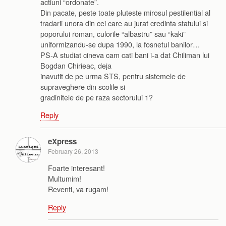
actiuni “ordonate”.
Din pacate, peste toate pluteste mirosul pestilential al
tradarii unora din cei care au jurat credinta statului si
poporului roman, culorile “albastru” sau “kaki”
uniformizandu-se dupa 1990, la fosnetul banilor…
PS-A studiat cineva cam cati bani i-a dat Chiliman lui
Bogdan Chirieac, deja
inavutit de pe urma STS, pentru sistemele de
supraveghere din scolile si
gradinitele de pe raza sectorului 1?
Reply
eXpress
February 26, 2013
Foarte interesant!
Multumim!
Reventi, va rugam!
Reply