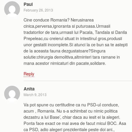
Paul
February 26, 2013
Cine conduce Romania? Nerusinarea
cinica,perversa,ignoranta si puturoasa.Urmasii
tradatorilor de tara,urmasii lui Pacala, Tandala si Danila
Prepeleac,cu creierul situat in intestinul gros,produsii
unor gestatii incomplete.Si atunci la ce bun sa te astepti
de la aceasta fauna dezgustatoare?Singura
solutie:chirurgia demolitiva,altminteri tara ramane in
mana acestor nimicaturi din pacate,solidare.
Reply
Anita
March 9, 2013
Va pot spune cu certitudine ca nu PSD-ul conduce,
acum , Romania. Nu s-a schimbat cu nimic politica
dezastru a lui Base’, chiar daca au iesit ei la alegeri.
Ponta face exact ce mai avea de facut micul BOC. Asa
ca PSD, adio alegeri prezidentiale peste doi ani.,