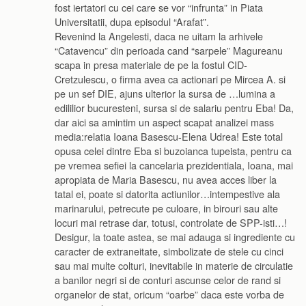
fost iertatori cu cei care se vor “infrunta” in Piata
Universitatii, dupa episodul “Arafat”.
Revenind la Angelesti, daca ne uitam la arhivele
“Catavencu” din perioada cand “sarpele” Magureanu
scapa in presa materiale de pe la fostul CID-
Cretzulescu, o firma avea ca actionari pe Mircea A. si
pe un sef DIE, ajuns ulterior la sursa de …lumina a
edililior bucuresteni, sursa si de salariu pentru Eba! Da,
dar aici sa amintim un aspect scapat analizei mass
media:relatia Ioana Basescu-Elena Udrea! Este total
opusa celei dintre Eba si buzoianca tupeista, pentru ca
pe vremea sefiei la cancelaria prezidentiala, Ioana, mai
apropiata de Maria Basescu, nu avea acces liber la
tatal ei, poate si datorita actiunilor…intempestive ala
marinarului, petrecute pe culoare, in birouri sau alte
locuri mai retrase dar, totusi, controlate de SPP-isti…!
Desigur, la toate astea, se mai adauga si ingrediente cu
caracter de extraneitate, simbolizate de stele cu cinci
sau mai multe colturi, inevitabile in materie de circulatie
a banilor negri si de conturi ascunse celor de rand si
organelor de stat, oricum “oarbe” daca este vorba de