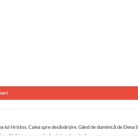
neri
ea lui Hristos. Calea spre desăvârșire. Gând de duminică de Elena
! Sara Nukina are nevoie de ajutorul nostru!