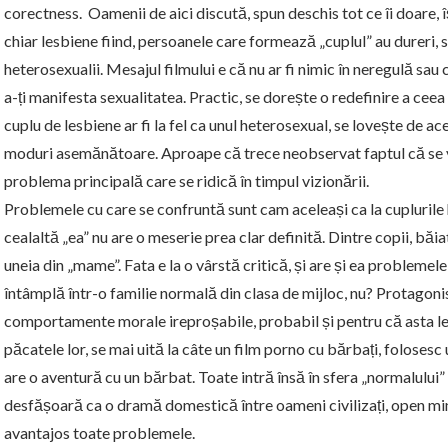
corectness
. Oamenii de aici discută, spun deschis tot ce îi doare, 
chiar lesbiene fiind, persoanele care formează „cuplul” au dureri, sp
heterosexualii. Mesajul filmului e că nu ar fi nimic în neregulă sau 
a-ți manifesta sexualitatea. Practic, se dorește o redefinire a ce
cuplu de lesbiene ar fi la fel ca unul heterosexual, se lovește de a
moduri asemănătoare. Aproape că trece neobservat faptul că se v
problema principală care se ridică în timpul vizionării.
Problemele cu care se confruntă sunt cam aceleași ca la cuplurile 
cealaltă „ea” nu are o meserie prea clar definită. Dintre copii, băi
uneia din „mame”. Fata e la o vârstă critică, și are și ea problemel
întâmplă într-o familie normală din clasa de mijloc, nu? Protagoni
comportamente morale ireproșabile, probabil și pentru că asta le-a
păcatele lor, se mai uită la câte un film porno cu bărbați, folosesc 
are o aventură cu un bărbat. Toate intră însă în sfera „normalului” și
desfășoară ca o dramă domestică între oameni civilizați
,
open mi
avantajos toate problemele.