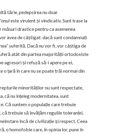
multă tărie, pedepsirea nu doar
onul este virulent și vindicativ. Sunt trase la
cer măsuri drastice pentru ca asemenea
i vor avea de câștigat: dacă sunt condamnați
ea” suferită. Dacă nu vor fi, vor câștiga de
suferă atât din partea majorității ortodoxiste
e agresori și refuză să-i apere pe ei,
 o țară în care nu se poate trăi normal din
repturile minorităților nu sunt respectate,
âta, că nu înțeleg modernitatea, sunt
ice. Că suntem o populație care trebuie
 că trebuie să învățăm regulile toleranței,
 neînstare încă de civilizație și respect. Ceea
, o homofobie care, în opinia lor, pune în