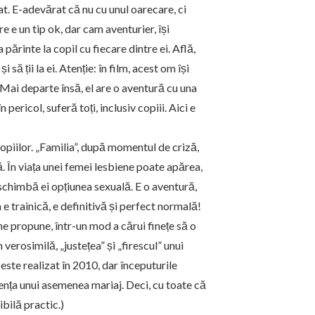
t. E-adevărat că nu cu unul oarecare, ci
e e un tip ok, dar cam aventurier, își
 părinte la copil cu fiecare dintre ei. Află,
și să ții la ei. Atenție: în film, acest om își
Mai departe însă, el are o aventură cu una
pericol, suferă toți, inclusiv copiii. Aici e
 copiilor. „Familia”, după momentul de criză,
ă. În viața unei femei lesbiene poate apărea,
i schimbă ei opțiunea sexuală. E o aventură,
e trainică, e definitivă și perfect normală!
ne propune, într-un mod a cărui finețe să o
verosimilă, „justețea” și „firescul” unui
ste realizat în 2010, dar începuturile
ența unui asemenea mariaj. Deci, cu toate că
ibilă practic.)