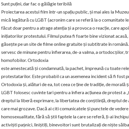
Sunt puțini, dar fac o gălăgie teribilă
Proiectarea acestui film într-un spațiu public, și mai ales la Muze
mică legătură cu LGBT (acronim care se referă la o comunitate les
făcut doar pentru a atrage atenția și a provoca o reacție, care apo
inițiatorilor protestului. Filmul putea fi foarte bine vizionat acas
găsește pe un site de filme online gratuite și subtitrate în română. 
servesc de minune pentru înfierarea, de-a valma, a ortodocșilor, tradi
homofobilor. Ortodoxia
este amestecată și condamnată, la pachet, împreună cu toate relel
protestatarilor. Este probabil ca un asemenea incident să fi fos
Ortodoxia și, alături de ea, tot ceea ce ține de tradiție, de morală 
LGBT folosesc cuvinte tari pentru a înfiera acțiunea de protest a „f
dreptul la liberă exprimare, la libertatea de conștiință, dreptul de a
care mai grozave. Dacă ai citi comunicatele și punctele de vedere
homosexualitate, fără să știi faptele la care se referă, ți-ai închipu
activiști pașnici, liniștiți, binevoitori sunt brutalizați de niște să