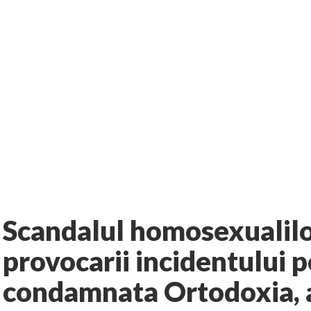
te de tehnologia 5G și cere Dezbatere Națională
, dat în judecată pentru HG 5G. Antenele de telefonie mobilă, 
ar de către el: Sfânta Ana – Orșova
Cavalerii noilor apocalipse. “O societate înfricoșată e mult mai u
iziunea Naţională – o mare sărbătoare. VIDEO
e El să-l ascultați!” În inimi “să-nflorească, ca rod de har, Hristos
omân: “românii sunt slavi, nu latini”. Fostul agent ceaușist de la 
8 comments
rie
La zi
AUTHOR:
EXPRESS
-
FEBRUARY 25, 2013
Scandalul homosexualilo
provocarii incidentului p
condamnata Ortodoxia, a