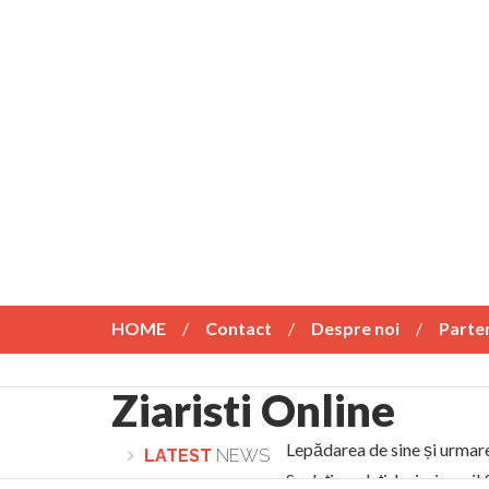
HOME
Contact
Despre noi
Parte
Ziaristi Online
Lepădarea de sine și urmar
LATEST
NEWS
Sculați, sculați, boieri mari