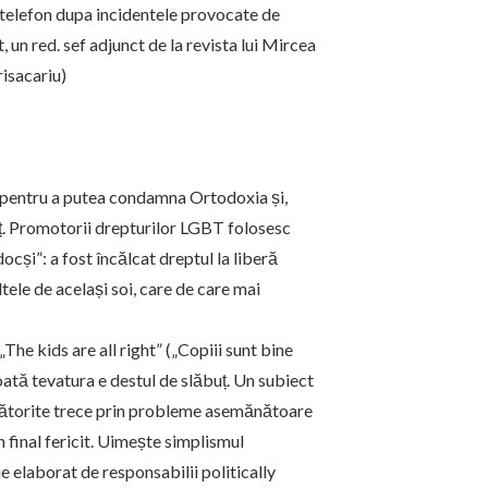
a telefon dupa incidentele provocate de
un red. sef adjunct de la revista lui Mircea
isacariu)
i pentru a putea condamna Ortodoxia și,
imț. Promotorii drepturilor LGBT folosesc
docși”: a fost încălcat dreptul la liberă
ltele de același soi, care de care mai
„The kids are all right” („Copiii sunt bine
ată tevatura e destul de slăbuț. Un subiect
ăsătorite trece prin probleme asemănătoare
n final fericit. Uimește simplismul
ie elaborat de responsabilii
politically