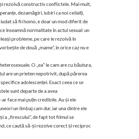
își rezolvă constructiv conflictele. Mai mult,
eranțe, dezamăgiri, iubiri ca noi ceilalți,
ciudat să fii homo, e doar un mod diferit de
ea ce înseamnă
normalitate
în actul sexual: un
celeași probleme, pe care le rezolvă în
orbește de două „mame”, în orice caz nu e
heterosexuale. O „ea” le cam are cu băutura,
atul are un prieten nepotrivit, după părerea
e specifice adolescenței. Exact ceea ce se
stele sunt departe de a avea
r face mai puțin credibile. Au și ele
uneori un limbaj cam dur, iar una dintre ele
 a „firescului”, de fapt tot filmul se
nd
, ce caută să-și rezolve corect și reciproc