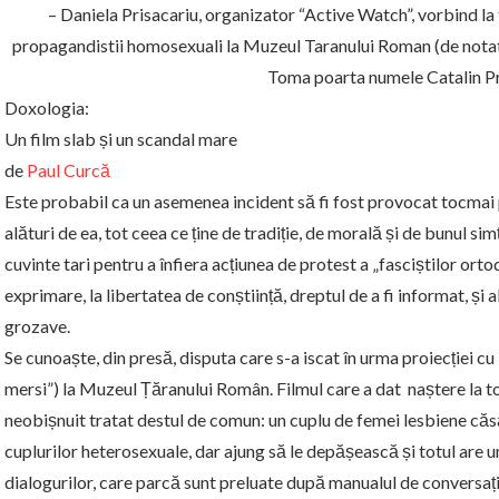
– Daniela Prisacariu, organizator “Active Watch”, vorbind l
propagandistii homosexuali la Muzeul Taranului Roman (de notat, 
Toma poarta numele Catalin Pr
Doxologia:
Un film slab și un scandal mare
de
Paul Curcă
Este probabil ca un asemenea incident să fi fost provocat tocma
alături de ea, tot ceea ce ține de tradiție, de morală și de bunul s
cuvinte tari pentru a înfiera acțiunea de protest a „fasciștilor orto
exprimare, la libertatea de conștiință, dreptul de a fi informat, și a
grozave.
Se cunoaște, din presă, disputa care s-a iscat în urma proiecției cu 
mersi”) la Muzeul Țăranului Român. Filmul care a dat naștere la to
neobișnuit tratat destul de comun: un cuplu de femei lesbiene c
cuplurilor heterosexuale, dar ajung să le depășească și totul are u
dialogurilor, care parcă sunt preluate după manualul de conversaț