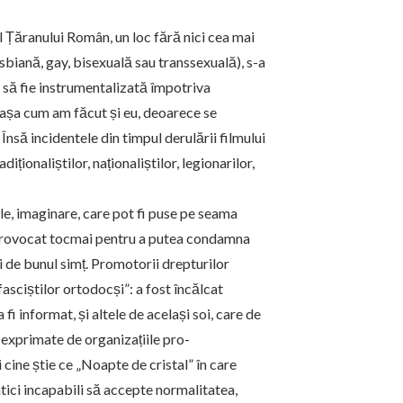
ul Țăranului Român, un loc fără nici cea mai
biană, gay, bisexuală sau transsexuală), s-a
i să fie instrumentalizată împotriva
ă, așa cum am făcut și eu, deoarece se
Însă incidentele din timpul derulării filmului
ționaliștilor, naționaliștilor, legionarilor,
e, imaginare, care pot fi puse pe seama
t provocat tocmai pentru a putea condamna
și de bunul simț. Promotorii drepturilor
asciștilor ortodocși”: a fost încălcat
 fi informat, și altele de același soi, care de
 exprimate de organizațiile pro-
i cine știe ce „Noapte de cristal” în care
lbatici incapabili să accepte normalitatea,