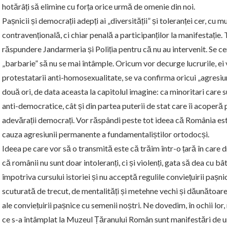
hotărâți să elimine cu forța orice urmă de omenie din noi.
Pașnicii și democrații adepți ai „diversității” și toleranței cer, cu 
contravențională, ci chiar penală a participanților la manifestație. T
răspundere Jandarmeria și Poliția pentru că nu au intervenit. Se 
„barbarie” să nu se mai întâmple. Oricum vor decurge lucrurile, e
protestatarii anti-homosexualitate, se va confirma oricui „agresiun
două ori, de data aceasta la capitolul imagine: ca minoritari care 
anti-democratice, cât și din partea puterii de stat care îi acoperă p
adevărații democrați. Vor răspândi peste tot ideea că România este
cauza agresiunii permanente a fundamentaliștilor ortodocși.
Ideea pe care vor să o transmită este că trăim într-o țară în care d
că românii nu sunt doar intoleranți, ci și violenți, gata să dea cu b
împotriva cursului istoriei și nu acceptă regulile conviețuirii pașn
scuturată de trecut, de mentalități și metehne vechi și dăunătoare,
ale conviețuirii pașnice cu semenii noștri. Ne dovedim, în ochii lor,
ce s-a întâmplat la Muzeul Țăranului Român sunt manifestări de ură