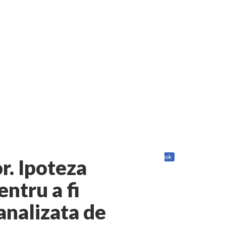
periculoase pentru sănătate
șor de stăpânit”
!”
Humanitas militează pentru federalizarea României
Share
Twitter
Facebook
r. Ipoteza
entru a fi
nalizata de