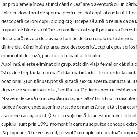
Iar problemele încep atunci când o „ea” are o aventură cu un bărba
chiar cu donatorul de spermă pentru cei doi copii ai cuplului. El, car
descoperă cei doi copii biologici și începe să aibă o relație ca de la
treptat, ce bine e să fii într-o familie, să ai copii pe care să îi crești 
descoperă nevoia de a avea o familie de la un cuplu de lesbiene!… 
dintre ele. Când întâmplarea este descoperită, cuplul e pus serios în 
momentul de criză, punctul culminant al filmului.
Apoi însă el este eliminat din grup, atât din viața femeilor cât și a
își revine treptat la „normal”, chiar mai întărită de experiența avut
ocazional, și un bărbat, pot să și facă sex cu acesta, dar asta nu î
după care se reîntoarce la „familia” sa. Opțiunea pentru lesbianism 
N-avem de ce să nu acceptăm asta, nu-i așa? Iar filmul în discuție 
judece fiecare spectator în parte, de o manieră realistă și oarecum 
asemenea aranjament. (O observație însă, la acest moment: filmul e
cuplului sunt prin 1991, moment în care nu se putea concepe exist
își propune să fie verosimil, prezintă un cuplu într-o situație impos