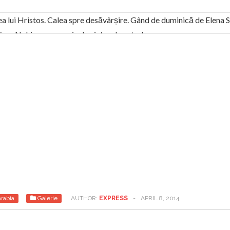
ea lui Hristos. Calea spre desăvârșire. Gând de duminică de Elena
! Sara Nukina are nevoie de ajutorul nostru!
generate de tehnologia 5G și cere Dezbatere Națională
vernul, dat în judecată pentru HG 5G. Antenele de telefonie mo
tă chiar de către el: Sfânta Ana – Orșova
ad și Cavalerii noilor apocalipse. “O societate înfricoșată e mult
 Televiziunea Naţională – o mare sărbătoare. VIDEO
it – pe El să-l ascultați!” În inimi “să-nflorească, ca rod de har, H
rul român: “românii sunt slavi, nu latini”. Fostul agent ceaușist d
rabia
Galerie
AUTHOR:
EXPRESS
-
APRIL 8, 2014