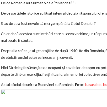
De ce România nu a urmat o cale “finlandeză” ?
De ce partidele istorice au lăsat integral decizia răspunsului ofe
S-au de ce a fost nevoie să mergem până la Cotul Donului ?
Chiar dacă acestea sunt întrbări care au ceva vechime, un răspuns 
mai poate fi căutat.
Dreptul la reflecţie al generaţiilor de după 1940, fie din România, fi
de etnicii români este real necesar şi cuvenit.
Nici fărdelegile săvârşite de ocupant şi cozile lor de topor nu pot 
departe dint-un exerciţiu, fie şi ritualic, al memoriei colective rom
Actul oficial de unire a Bucovinei cu România.
Foto
:
basarabia-bu