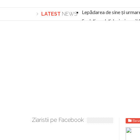
Lepădarea de sine și urmar
LATEST
NEWS
Sculați, sculați, boieri mari
Academia Române revine în cazul pericolele 
Academia Română: 5G poate cauza CANCER. Gu
La Mulți Ani, Eugen Mihăescu!
Pamfil Șeicaru omagiat la Mănăstirea ctitori
Nu vă fie frică! FOTO și VIDEO cu Corneliu Vl
Mariana Nicolesco: Evenimentele Darclée la
Schimbarea la Față: “Acesta e Fiul Meu Mult Iub
Turnătorul DIE Lucian Boia înjură din nou popo
României
Ziaristii pe Facebook
Basa