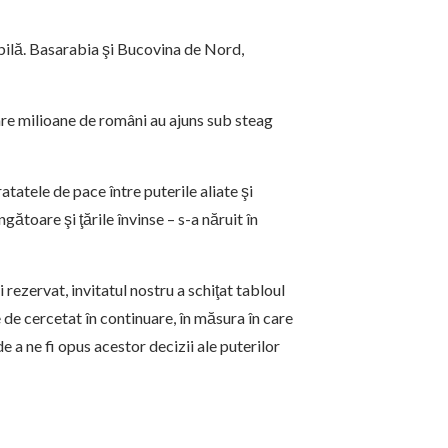
bilă. Basarabia şi Bucovina de Nord,
 care milioane de români au ajuns sub steag
atatele de pace între puterile aliate şi
gătoare şi ţările învinse – s-a năruit în
 rezervat, invitatul nostru a schiţat tabloul
e de cercetat în continuare, în măsura în care
de a ne fi opus acestor decizii ale puterilor