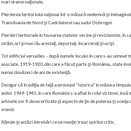
mari drame naţionale.
Pierderea teritoriului naţional înt-o măsură nedemnă şi inimagina
Transilvania de Nord şi Cadrilaterul sau sudul Dobrogei.
Pierderi teritoriale în favoarea statelor vecine şi revizioniste, în
străin, ori şi mai rău arestaţi, deportaţi, încarceraţi şi ucişi.
Tot edificiul versailles – după numele locului în care s-au semnat tr
asociate, 1919-1920, din care a făcut parte şi România., state învin
numai douăzeci de ani de existenţă.
Desigur că în ediţia de faţă a emisiunii “Istorica” în măsura timpului
anilor 1949-1941, în care România s-a aflat în rolul victimei, însă 
arhivele vor fi desecertizate şi aspecte de ţin de puterea şi voinţa 
vremii.
Rămân şi astăzi întrebări ce ne menţin treaz spiritul critic.