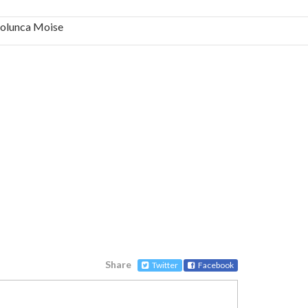
 Solunca Moise
bilă, periculoase pentru sănătate
 mai ușor de stăpânit”
ristos!”
e la Humanitas militează pentru federalizarea
Share
Twitter
Facebook