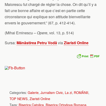
Maiorescu fut chargé de régler la chose. On dit qu’il y a
fait une bonne affaire et que c’est en partie cette
circonstance qui explique son attitude bienveillante
envers le gouvernement.” (67, p. 412-414).
(Mihai Eminescu –
Opere
, vol. 13, p. 514)
Sursa:
Mănăstirea Petru Vodă
via
Ziaristi Online
Categories:
Galerie
,
Jurnalism Civic
,
La zi
,
ROMÂNII
,
TOP NEWS
,
Ziaristi Online
Tags:
Biserica Catolica
,
Biserica Ortodoxa Romana
,