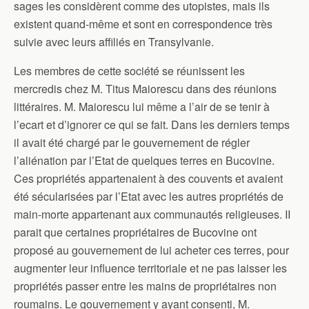
sages les considèrent comme des utopistes, mais ils
existent quand-même et sont en correspondence très
suivie avec leurs affiliés en Transylvanie.
Les membres de cette société se réunissent les
mercredis chez M. Titus Maiorescu dans des réunions
littéraires. M. Maiorescu lui même a l’air de se tenir à
l’ecart et d’ignorer ce qui se fait. Dans les derniers temps
il avait été chargé par le gouvernement de régler
l’aliénation par l’Etat de quelques terres en Bucovine.
Ces propriétés appartenaient à des couvents et avaient
été sécularisées par l’Etat avec les autres propriétés de
main-morte appartenant aux communautés religieuses. II
parait que certaines propriétaires de Bucovine ont
proposé au gouvernement de lui acheter ces terres, pour
augmenter leur influence territoriale et ne pas laisser les
propriétés passer entre les mains de propriétaires non
roumains. Le gouvernement y ayant consenti, M.