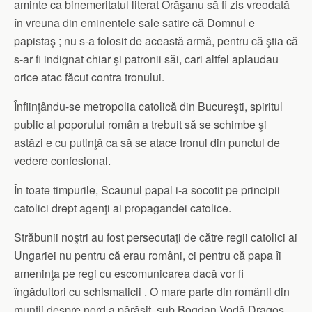
aminte ca binemeritatul literat Orăşanu să fi zis vreodată
în vreuna din eminentele sale satire că Domnul e
papistaş ; nu s-a folosit de această armă, pentru că ştia că
s-ar fi indignat chiar şi patronii săi, cari altfel aplaudau
orice atac făcut contra tronului.
Înfiinţându-se metropolia catolică din Bucureşti, spiritul
public al poporului român a trebuit să se schimbe şi
astăzi e cu putinţă ca să se atace tronul din punctul de
vedere confesional.
În toate timpurile, Scaunul papal i-a socotit pe principii
catolici drept agenţi ai propagandei catolice.
Străbunii noştri au fost persecutaţi de către regii catolici ai
Ungariei nu pentru că erau români, ci pentru că papa îi
ameninţa pe regi cu escomunicarea dacă vor fi
îngăduitori cu schismaticii . O mare parte din românii din
munţii despre nord a părăsit, sub Bogdan Vodă Dragoş,