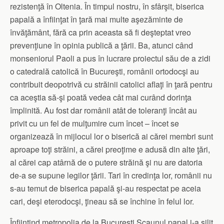
rezistenţă în Oltenia. În timpul nostru, în sfârşit, biserica
papală a înfiinţat în ţară mai multe aşezăminte de
învăţământ, fără ca prin aceasta să fi deşteptat vreo
prevenţiune în opinia publică a ţării. Ba, atunci când
monseniorul Paoli a pus în lucrare proiectul său de a zidi
o catedrală catolică în Bucureşti, românii ortodocşi au
contribuit deopotrivă cu străinii catolici aflaţi în ţară pentru
ca aceştia să-şi poată vedea cât mai curând dorinţa
împlinită. Au fost dar românii atât de toleranţi încât au
privit cu un fel de mulţumire cum încet – încet se
organizează în mijlocul lor o biserică ai cărei membri sunt
aproape toţi străini, a cărei preoţime e adusă din alte ţări,
al cărei cap atârnă de o putere străină şi nu are datoria
de-a se supune legilor ţării. Tari în credinţa lor, românii nu
s-au temut de biserica papală şi-au respectat pe aceia
cari, deşi eterodocşi, ţineau să se închine în felul lor.
Înfiinţind metropolia de la Bucureşti Scaunul papal i-a silit