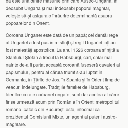
ea este una dintre măsurile prin care Austro-Ungaria, în
deosebit Ungaria şi mai îndeosebi poporul maghiar,
voieşte să-şi asigura o înrâurire determinantă asupra
popoarelor din Orient.
Coroana Ungariei este dată de un papă; cel dentăi rege
al Ungariei a fost pus între sfinţi şi regii Ungariei toţi au
fost maiestăţi apostolice. La anul 1526 coroana sfinţită a
Sfântului Ştefan a trecut la Habsburgi, cari, chiar mai
nainte de-a fi purtat această coroană fuseseră cavaleri ai
papismului , pentru al căruia triumf s-au luptat în
Germania, în Ţările de Jos, în Spania şi în Orient timp de
veacuri îndelungate. Tradiţiile familiei de Habsburg,
identice cu ale coroanei ungare, sunt dar acelea al căror
fir se urmează acum prin România în Orient: metropolitul
romano -catolic din Bucureşti este, întocmai ca
prezidentul Comisiunii Mixte, un agent al puterii austro-
maghiare.