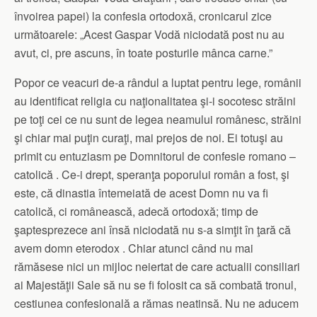
învoirea papei) la confesia ortodoxă, cronicarul zice
următoarele: „Acest Gaspar Vodă niciodată post nu au
avut, ci, pre ascuns, în toate posturile mânca carne.”
Popor ce veacuri de-a rândul a luptat pentru lege, românii
au identificat religia cu naţionalitatea şi-i socotesc străini
pe toţi cei ce nu sunt de legea neamului românesc, străini
şi chiar mai puţin curaţi, mai prejos de noi. Ei totuşi au
primit cu entuziasm pe Domnitorul de confesie romano –
catolică . Ce-i drept, speranţa poporului român a fost, şi
este, că dinastia întemeiată de acest Domn nu va fi
catolică, ci românească, adecă ortodoxă; timp de
şaptesprezece ani însă niciodată nu s-a simţit în ţară că
avem domn eterodox . Chiar atunci când nu mai
rămăsese nici un mijloc neiertat de care actualii consiliari
ai Majestăţii Sale să nu se fi folosit ca să combată tronul,
cestiunea confesională a rămas neatinsă. Nu ne aducem