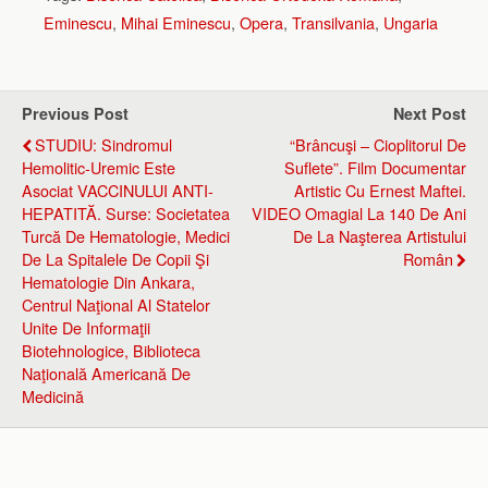
Eminescu
,
Mihai Eminescu
,
Opera
,
Transilvania
,
Ungaria
Previous Post
Next Post
STUDIU: Sindromul
“Brâncuşi – Cioplitorul De
Hemolitic-Uremic Este
Suflete”. Film Documentar
Asociat VACCINULUI ANTI-
Artistic Cu Ernest Maftei.
HEPATITĂ. Surse: Societatea
VIDEO Omagial La 140 De Ani
Turcă De Hematologie, Medici
De La Naşterea Artistului
De La Spitalele De Copii Şi
Român
Hematologie Din Ankara,
Centrul Naţional Al Statelor
Unite De Informaţii
Biotehnologice, Biblioteca
Naţională Americană De
Medicină