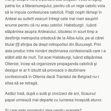
patria lor, a Maramureşului, pentru că un rege catolic voia
să le impuie confesiunea catolică. Fraţii noştri rămaşi în
Ardeal au suferit veacuri întregi cele mai mari asupriri
anume pentru că nu erau catolici. Habsburgii , luând
stăpânirea asupra Ardealului, izbutesc în scurt timp a
desfiinţa metropolia ortodoxă de la Alba-Iulia, pe-al cărei
titular [î]l sfinţea de drept mitropolitul din Bucureşti. Prin
asta produc între români dezbinarea confesională care i-a
slăbit atât de mult. Tot acei Habsburgi, luând stăpânirea
Olteniei, încep să organizeze propaganda catolică şi
desigur ei ar fi izbutit să provoace o dezbinare
confesională în Oltenia dacă Tractatul de Belgrad nu-i
silea să se retragă.
Astăzi însă, după o sută şi cincizeci de ani, Scaunul
papal urmează mai departe cu lucrarea începută atunci.
Şi care este momentul ales pentru aceasta?