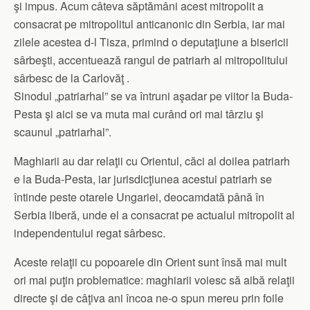
şi impus. Acum câteva săptămâni acest mitropolit a
consacrat pe mitropolitul anticanonic din Serbia, iar mai
zilele acestea d-l Tisza, primind o deputaţiune a bisericii
sârbeşti, accentuează rangul de patriarh al mitropolitului
sârbesc de la Carlovăţ .
Sinodul „patriarhal” se va întruni aşadar pe viitor la Buda-
Pesta şi aici se va muta mai curând ori mai târziu şi
scaunul „patriarhal”.
Maghiarii au dar relaţii cu Orientul, căci al doilea patriarh
e la Buda-Pesta, iar jurisdicţiunea acestui patriarh se
întinde peste otarele Ungariei, deocamdată până în
Serbia liberă, unde el a consacrat pe actualul mitropolit al
independentului regat sârbesc.
Aceste relaţii cu popoarele din Orient sunt însă mai mult
ori mai puţin problematice: maghiarii voiesc să aibă relaţii
directe şi de câţiva ani încoa ne-o spun mereu prin foile