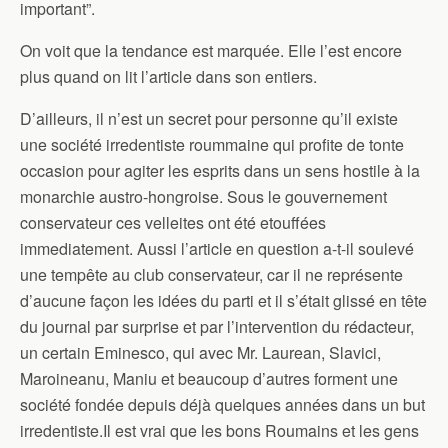
important”.
On voit que la tendance est marquée. Elle l’est encore
plus quand on lit l’article dans son entiers.
D’ailleurs, il n’est un secret pour personne qu’il existe
une société irredentiste roummaine qui profite de tonte
occasion pour agiter les esprits dans un sens hostile à la
monarchie austro-hongroise. Sous le gouvernement
conservateur ces velleites ont été etouffées
immediatement. Aussi l’article en question a-t-il soulevé
une tempête au club conservateur, car il ne représente
d’aucune façon les idées du parti et il s’était glissé en tête
du journal par surprise et par l’intervention du rédacteur,
un certain Eminesco, qui avec Mr. Laurean, Slavici,
Maroineanu, Maniu et beaucoup d’autres forment une
société fondée depuis déjà quelques années dans un but
irredentiste.Il est vrai que les bons Roumains et les gens