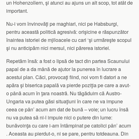
un Hohenzollern, şi atunci au ajuns un alt scop, tot atât de
important.
Nu-i vom învinovăţi pe maghiari, nici pe Habsburgi,
pentru această politică agresivă: orişicine e răspunzător
înaintea istoriei de mjiloacele cu cari ‘şi urmăreşte scopul
şi nu anticipăm nici mersul, nici părerea istoriei.
Repetăm însă: a fost o lipsă de tact din partea Scaunului
papal de a da mână de ajutor la punerea în lucrare a
acestui plan. Căci, provocaţi fiind, noi vom fi datori a ne
apăra şi biserica papală va pierde poziţia pe care a avut-
o până acum în ţara noastră. Nu tăgăduim că Austro-
Ungaria va putea găsi situaţiuni în care ne va impune
ceea ce pân’ acum am dat de bună – voie; un lucru însă
nu va putea să ni-l impuie nici o putere din lume:
bunăvoinţa cu care i-am întâmpinat pe catolici pân’ acum
. Aceasta au pierdut-o, ni se pare, pentru totdeauna. Din