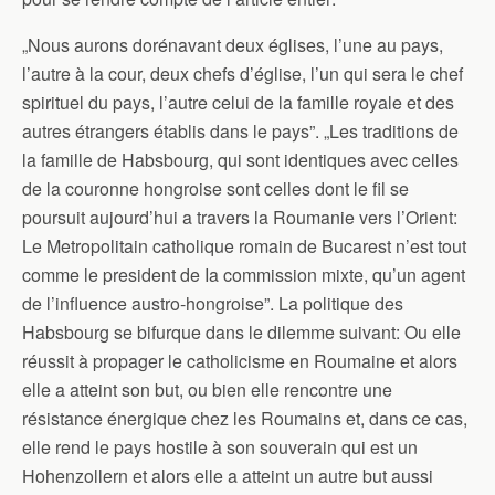
„Nous aurons dorénavant deux églises, l’une au pays,
l’autre à la cour, deux chefs d’église, l’un qui sera le chef
spirituel du pays, l’autre celui de la famille royale et des
autres étrangers établis dans le pays”. „Les traditions de
la famille de Habsbourg, qui sont identiques avec celles
de la couronne hongroise sont celles dont le fil se
poursuit aujourd’hui a travers la Roumanie vers l’Orient:
Le Metropolitain catholique romain de Bucarest n’est tout
comme le president de Ia commission mixte, qu’un agent
de l’influence austro-hongroise”. La politique des
Habsbourg se bifurque dans le dilemme suivant: Ou elle
réussit à propager le catholicisme en Roumaine et alors
elle a atteint son but, ou bien elle rencontre une
résistance énergique chez les Roumains et, dans ce cas,
elle rend le pays hostile à son souverain qui est un
Hohenzollern et alors elle a atteint un autre but aussi