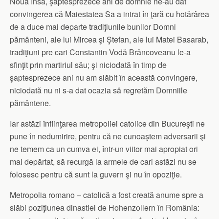
Nouă însă, şaptesprezece ani de domnie ne-au dat
convingerea că Maiestatea Sa a intrat în ţară cu hotărârea
de a duce mai departe tradiţiunile bunilor Domni
pământeni, ale lui Mircea şi Ştefan, ale lui Matei Basarab,
tradiţiuni pre cari Constantin Vodă Brâncoveanu le-a
sfinţit prin martiriul său; şi niciodată în timp de
şaptesprezece ani nu am slăbit în această convingere,
niciodată nu ni s-a dat ocazia să regretăm Domniile
pământene.
Iar astăzi înfiinţarea metropoliei catolice din Bucureşti ne
pune în nedumirire, pentru că ne cunoaştem adversarii şi
ne temem ca un cumva ei, într-un viitor mai apropiat ori
mai depărtat, să recurgă la armele de cari astăzi nu se
folosesc pentru că sunt la guvern şi nu în opoziţie.
Metropolia romano – catolică a fost creată anume spre a
slăbi poziţiunea dinastiei de Hohenzollern în România: