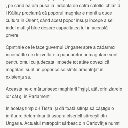
, pe când ea era pusă la îndoială de cătră catolici chiar, d-
l Kállay proclamă că poporul maghiar e menit a duce
cultura în Orient, când acest popor însuşi începe a se
îndoi mult şi bine despre capacitatea lui în această
privire.
Opintirile ce le face guvernul Ungariei spre a zădărnici
încercările de dezvoltare a popoarelor nemaghiare sunt
pentru omul cu judecata limpede tot atâte dovezi că
maghiarii sunt un popor ce se simte ameninţat în
existenţa sa.
Aceasta ne-o mărturisesc maghiarii înşişi, atât prin ziarele
lor cât şi în Parlament.
În acelaş timp d-l Tisza îşi dă toată silinţa să câştige o
înrâurire determinantă asupra bisericii sârbeşti din
Ungaria. Actualul mitropolit sârbesc din Carlovăţ e numit