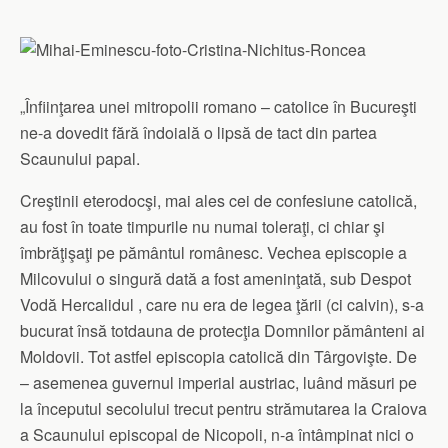
„Înfiinţarea unei mitropolii romano – catolice în Bucureşti
ne-a dovedit fără îndoială o lipsă de tact din partea
Scaunului papal.
Creştinii eterodocşi, mai ales cei de confesiune catolică,
au fost în toate timpurile nu numai toleraţi, ci chiar şi
îmbrăţişaţi pe pământul românesc. Vechea episcopie a
Milcovului o singură dată a fost ameninţată, sub Despot
Vodă Hercalidul , care nu era de legea ţării (ci calvin), s-a
bucurat însă totdauna de protecţia Domnilor pământeni ai
Moldovii. Tot astfel episcopia catolică din Târgovişte. De
– asemenea guvernul imperial austriac, luând măsuri pe
la începutul secolului trecut pentru strămutarea la Craiova
a Scaunului episcopal de Nicopoli, n-a întâmpinat nici o