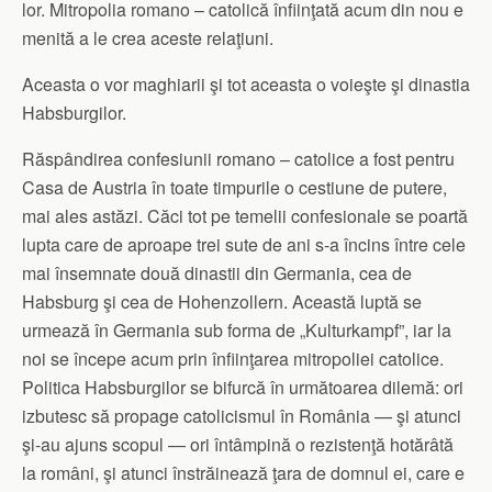
lor. Mitropolia romano – catolică înfiinţată acum din nou e
menită a le crea aceste relaţiuni.
Aceasta o vor maghiarii şi tot aceasta o voieşte şi dinastia
Habsburgilor.
Răspândirea confesiunii romano – catolice a fost pentru
Casa de Austria în toate timpurile o cestiune de putere,
mai ales astăzi. Căci tot pe temelii confesionale se poartă
lupta care de aproape trei sute de ani s-a încins între cele
mai însemnate două dinastii din Germania, cea de
Habsburg şi cea de Hohenzollern. Această luptă se
urmează în Germania sub forma de „Kulturkampf”, iar la
noi se începe acum prin înfiinţarea mitropoliei catolice.
Politica Habsburgilor se bifurcă în următoarea dilemă: ori
izbutesc să propage catolicismul în România — şi atunci
şi-au ajuns scopul — ori întâmpină o rezistenţă hotărâtă
la români, şi atunci înstrăinează ţara de domnul ei, care e