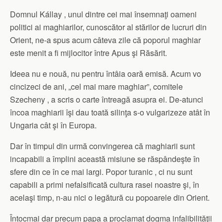
Domnul Kállay , unul dintre cei mai însemnaţi oameni
politici ai maghiarilor, cunoscător al stărilor de lucruri din
Orient, ne-a spus acum câteva zile că poporul maghiar
este menit a fi mijlocitor între Apus şi Răsărit.
Ideea nu e nouă, nu pentru întâia oară emisă. Acum vo
cincizeci de ani, „cel mai mare maghiar”, comitele
Szecheny , a scris o carte întreagă asupra ei. De-atunci
încoa maghiarii îşi dau toată silinţa s-o vulgarizeze atât în
Ungaria cât şi în Europa.
Dar în timpul din urmă convingerea că maghiarii sunt
incapabili a împlini această misiune se răspândeşte în
sfere din ce în ce mai largi. Popor turanic , ci nu sunt
capabili a primi nefalsificată cultura rasei noastre şi, în
acelaşi timp, n-au nici o legătură cu popoarele din Orient.
Întocmai dar precum papa a proclamat dogma infalibilităţii