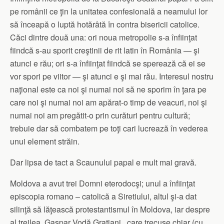
pe românii ce ţin la unitatea confesională a neamului lor
să înceapă o luptă hotărâtă în contra bisericii catolice.
Căci dintre două una: ori noua metropolie s-a înfiinţat
fiindcă s-au sporit creştinii de rit latin în România — şi
atunci e rău; ori s-a înfiinţat fiindcă se sperează că ei se
vor spori pe viitor — şi atunci e şi mai rău. Interesul nostru
naţional este ca noi şi numai noi să ne sporim în ţara pe
care noi şi numai noi am apărat-o timp de veacuri, noi şi
numai noi am pregătit-o prin curături pentru cultură;
trebuie dar să combatem pe toţi cari lucrează în vederea
unui element străin.
Dar lipsa de tact a Scaunului papal e mult mai gravă.
Moldova a avut trei Domni eterodocşi; unul a înfiinţat
episcopia romano – catolică a Siretiului, altul şi-a dat
silinţă să lăţească protestantismul în Moldova, iar despre
al treilea, Gaspar Vodă Graţiani , care trecuse chiar (cu