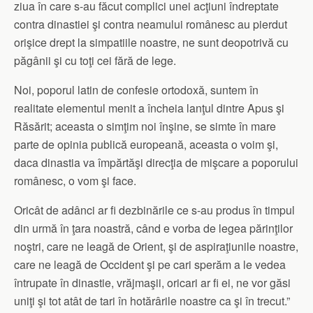
ziua în care s-au făcut complici unei acţiuni îndreptate
contra dinastiei şi contra neamului românesc au pierdut
orişice drept la simpatiile noastre, ne sunt deopotrivă cu
păgânii şi cu toţi cei fără de lege.
Noi, poporul latin de confesie ortodoxă, suntem în
realitate elementul menit a încheia lanţul dintre Apus şi
Răsărit; aceasta o simţim noi înşine, se simte în mare
parte de opinia publică europeană, aceasta o voim şi,
daca dinastia va împărtăşi direcţia de mişcare a poporului
românesc, o vom şi face.
Oricât de adânci ar fi dezbinările ce s-au produs în timpul
din urmă în ţara noastră, când e vorba de legea părinţilor
noştri, care ne leagă de Orient, şi de aspiraţiunile noastre,
care ne leagă de Occident şi pe cari sperăm a le vedea
întrupate în dinastie, vrăjmaşii, oricari ar fi ei, ne vor găsi
uniţi şi tot atât de tari în hotărârile noastre ca şi în trecut.”