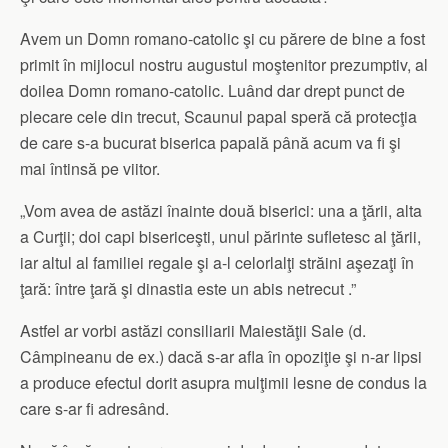
Avem un Domn romano-catolic şi cu părere de bine a fost
primit în mijlocul nostru augustul moştenitor prezumptiv, al
doilea Domn romano-catolic. Luând dar drept punct de
plecare cele din trecut, Scaunul papal speră că protecţia
de care s-a bucurat biserica papală până acum va fi şi
mai întinsă pe viitor.
„Vom avea de astăzi înainte două biserici: una a ţării, alta
a Curţii; doi capi bisericeşti, unul părinte sufletesc al ţării,
iar altul al familiei regale şi a-l celorlalţi străini aşezaţi în
ţară: între ţară şi dinastia este un abis netrecut .”
Astfel ar vorbi astăzi consiliarii Maiestăţii Sale (d.
Câmpineanu de ex.) dacă s-ar afla în opoziţie şi n-ar lipsi
a produce efectul dorit asupra mulţimii lesne de condus la
care s-ar fi adresând.