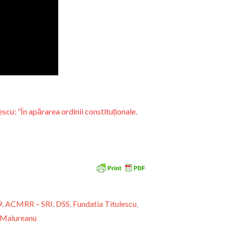
scu: “În apărarea ordinii constituționale.
9
,
ACMRR – SRI
,
DSS
,
Fundatia Titulescu
,
 Malureanu