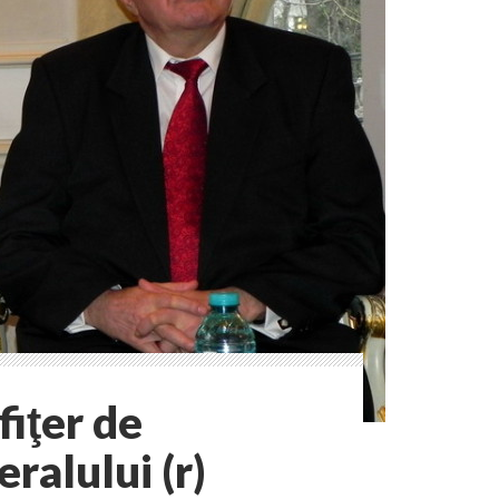
fiţer de
ralului (r)