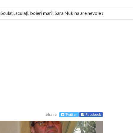
ați, sculați, boieri mari! Sara Nukina are nevoie de ajutorul nostru!
nitas militează pentru federalizarea României
Share
Twitter
Facebook