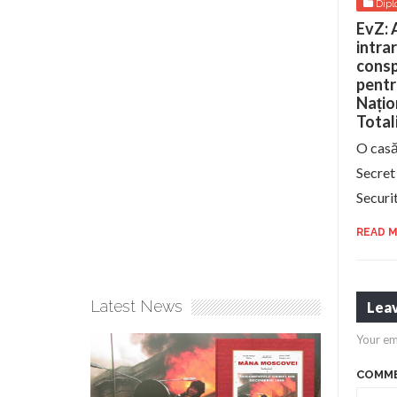
Dipl
EvZ: 
intrar
consp
pentr
Națio
Total
O casă
Secret 
Securit
READ 
Latest News
Leav
Your em
COMM