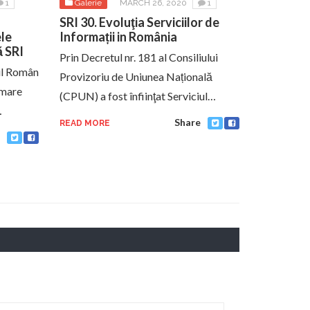
1
Galerie
MARCH 26, 2020
1
SRI 30. Evoluţia Serviciilor de
le
Informații in România
ă SRI
Prin Decretul nr. 181 al Consiliului
iul Român
Provizoriu de Uniunea Națională
rmare
(CPUN) a fost înfiinţat Serviciul…
…
Share
READ MORE