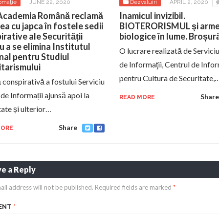
omaţie
JUNE 22, 2020
Dezvaluiri
APRIL 2, 2020
Academia Română reclamă
Inamicul invizibil.
ea cu japca în fostele sedii
BIOTERORISMUL şi arme
irative ale Securității
biologice în lume. Broșur
u a se elimina Institutul
O lucrare realizată de Servic
nal pentru Studiul
de Informaţii, Centrul de Info
itarismului
pentru Cultura de Securitate,
 conspirativă a fostului Serviciu
de Informații ajunsă apoi la
Share
READ MORE
ate și ulterior…
Share
MORE
e a Reply
ail address will not be published.
Required fields are marked
*
ENT
*