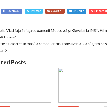
Facebook
Twitter
Google+
Linkedin
Pinterest
liu Vlad faţă în faţă cu oamenii Moscovei şi Kievului, la INST. Fil
bă Lumea”
tie = uciderea în masă a românilor din Transilvania. Ca să ştim ce s
țan
ated Posts