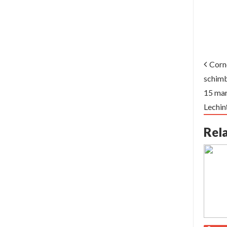
Corne
schim
15 mar
Lechin
Rel