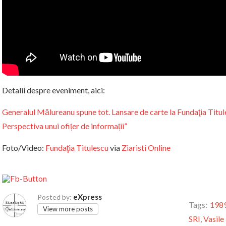
Detalii despre eveniment, aici:
Generalul Mălureanu spune tot. Lansare de carte la Fundaţia Titule
Perspectiva unui ofițer de informații”
Foto/Video:
Fundaţia Titulescu
via
Ziaristi Online
eXpress
Posted by:
Tags:
198
View more posts
SRI
,
Vasile