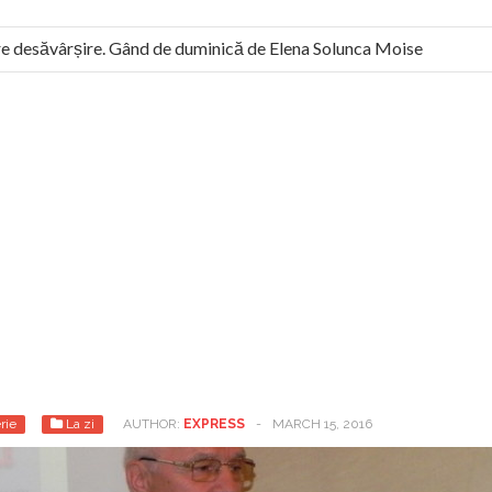
desăvârșire. Gând de duminică de Elena Solunca Moise
Scul
: “românii sunt slavi, nu latini”. Fostul agent ceaușist de la Huma
rie
La zi
AUTHOR:
EXPRESS
-
MARCH 15, 2016