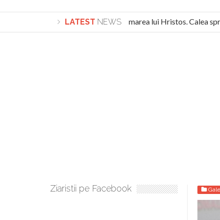
Lepădarea de sine și urmarea lui Hristos. Calea spre 
LATEST
NEWS
Turnătorul DIE Lucian Boia înjură din nou poporul român
Ziaristii pe Facebook
Gale