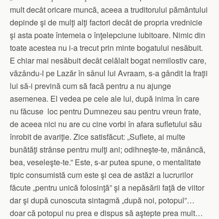
mult decât oricare muncă, aceea a truditorului pământului
depinde şi de mulţi alţi factori decât de propria vrednicie
şi asta poate întemeia o înţelepciune iubitoare. Nimic din
toate acestea nu i-a trecut prin minte bogatului nesăbuit.
E chiar mai nesăbuit decât celălalt bogat nemilostiv care,
văzându-l pe Lazăr în sânul lui Avraam, s-a gândit la fraţii
lui să-i prevină cum să facă pentru a nu ajunge
asemenea. El vedea pe cele ale lui, după inima în care
nu făcuse loc pentru Dumnezeu sau pentru vreun frate,
de aceea nici nu are cu cine vorbi în afara sufletului său
înrobit de avariţie. Zice satisfăcut: „Suflete, ai multe
bunătăţi strânse pentru mulţi ani; odihneşte-te, mănâncă,
bea, veseleşte-te.” Este, s-ar putea spune, o mentalitate
tipic consumistă cum este şi cea de astăzi a lucrurilor
făcute „pentru unică folosinţă” şi a nepăsării faţă de viitor
dar şi după cunoscuta sintagmă „după noi, potopul”…
doar că potopul nu prea e dispus să aştepte prea mult…