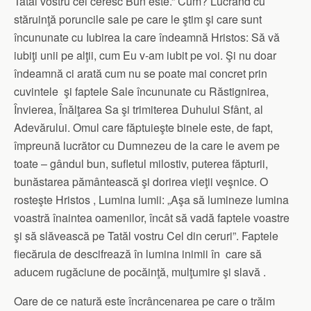
Tatăl vostru cel ceresc Bun este.” Cum? Lucrând cu
stăruinţă poruncile sale pe care le ştim şi care sunt
încununate cu Iubirea la care îndeamnă Hristos: Să vă
iubiţi unii pe alţii, cum Eu v-am iubit pe voi. Şi nu doar
îndeamnă ci arată cum nu se poate mai concret prin
cuvintele şi faptele Sale încununate cu Răstignirea,
Învierea, Înălţarea Sa şi trimiterea Duhului Sfânt, al
Adevărului. Omul care făptuieşte binele este, de fapt,
împreună lucrător cu Dumnezeu de la care le avem pe
toate – gândul bun, sufletul milostiv, puterea făpturii,
bunăstarea pământească şi dorirea vieţii veşnice. O
rosteşte Hristos , Lumina lumii: „Aşa să lumineze lumina
voastră înaintea oamenilor, încât să vadă faptele voastre
şi să slăvească pe Tatăl vostru Cel din ceruri”. Faptele
fiecăruia de descifrează în lumina inimii în care să
aducem rugăciune de pocăinţă, mulţumire şi slavă .
Oare de ce natură este încrâncenarea pe care o trăim