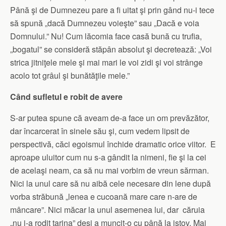
Până şi de Dumnezeu pare a fi uitat şi prin gând nu-i tece
să spună „dacă Dumnezeu voieşte” sau „Dacă e voia
Domnului.” Nu! Cum lăcomia face casă bună cu trufia,
„bogatul” se consideră stăpân absolut şi decretează: „Voi
strica jitniţele mele şi mai mari le voi zidi şi voi strânge
acolo tot grâul şi bunătăţile mele.”
Când sufletul e robit de avere
S-ar putea spune că aveam de-a face un om prevăzător,
dar încarcerat în sinele său şi, cum vedem lipsit de
perspectivă, căci egoismul închide dramatic orice viitor. E
aproape uluitor cum nu s-a gândit la nimeni, fie şi la cei
de acelaşi neam, ca să nu mai vorbim de vreun sărman.
Nici la unul care să nu aibă cele necesare din lene după
vorba străbună „lenea e cucoană mare care n-are de
mâncare”. Nici măcar la unul asemenea lui, dar căruia
„nu i-a rodit ţarina” deşi a muncit-o cu până la istov. Mai