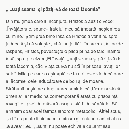
„ Luaţi seama
şi păziţi-vă de toată lăcomia”
Din mulţimea care îl înconjura, Hristos a auzit o voce:
„Învăţătorule, spune-i fratelui meu să împartă moştenirea
cu mine.” Ştim prea bine însă că Hristos a venit nu spre
judecată şi că voieşte „milă, nu jertfă”. De aceea, în loc de
răspuns, Hristos, povesteşte o pildă plină de tâlc. Înainte
însă, spre precizare,El învaţă: „luaţi seama şi păziţi-vă de
toată lăcomia, căci viaţa cuiva nu stă în prisosul avuţiilor
sale”. Mila pe care o aşteaptă de la noi este vindecătoare
a lăcomiei celei aducătoare de boli şi de moarte.
Străbunii noştri ne atrag luarea aminte că „lăcomia strică
omenia” iar medicina contemporană arată cu prisosinţă
ravagiile lipsei de măsură asupra stării de sănătate. Să
amintim doar acel faimos sindrom metabolic. Altfel spus,
„a fi” nu poate fi nicicând. nicicum şi niciunde asimilat cu
„a avea”; „eul”, „sunt” nu poate echivala cu „am” sau