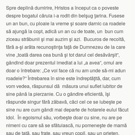
Spre deplină dumirire, Hristos a început ca o poveste
despre bogatul căruia i-a rodit din belşug ţarina. Fusese
un an bun, cu ploaie la vreme şi soare darnic ca roadele
să ajungă la copt, adică un an cu de toate, un bun cum
ziceau străbunii şi mai auzim şi azi. Bucuros de recoltă,
fără a-şi arăta recunoştinţa faţă de Dumnezeu de la care
vine „toată darea cea bună şi tot darul cel desăvârşit”,
gândind doar prezentul imediat a lui „a avea”, omul are
doar o întrebare: „Ce voi face că nu am unde să-mi adun
roadele?” Întrebarea în sine este îndreptăţită, dar, cum
vom vedea, răspunsul dă măsura unui suflet iubitor de
sine până la pierzanie. Cu o gândire eficientă, îşi
răspunde singur fără zăbavă, căci cel ce se iubeşte pe
sine nu are cum gândi mai departe de hotarele eului făcut
idol. În egoismul său, vorbeşte doar cu sine, nu are pe
nimeni cu care să se sfătuiască, nu pomeneşte de mamă
sau de tată, sau frate, sau vreun copil, sau un prieten.