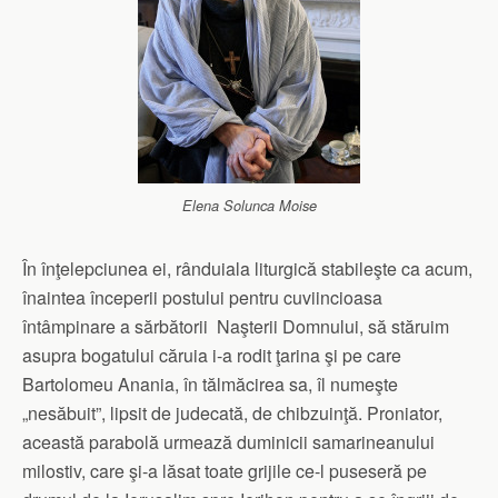
Elena Solunca Moise
În înţelepciunea ei, rânduiala liturgică stabileşte ca acum,
înaintea începerii postului pentru cuviincioasa
întâmpinare a sărbătorii Naşterii Domnului, să stăruim
asupra bogatului căruia i-a rodit ţarina şi pe care
Bartolomeu Anania, în tălmăcirea sa, îl numeşte
„nesăbuit”, lipsit de judecată, de chibzuinţă. Proniator,
această parabolă urmează duminicii samarineanului
milostiv, care şi-a lăsat toate grijile ce-l puseseră pe