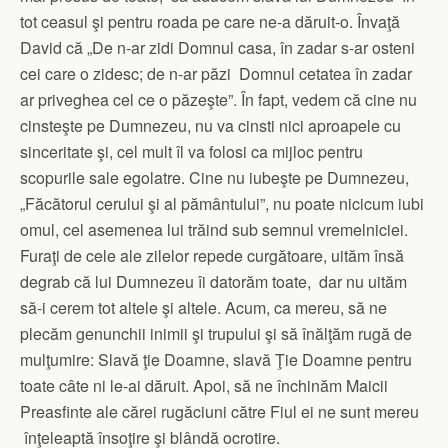
tot ceasul şi pentru roada pe care ne-a dăruit-o. Învaţă
David că „De n-ar zidi Domnul casa, în zadar s-ar osteni
cei care o zidesc; de n-ar păzi Domnul cetatea în zadar
ar priveghea cel ce o păzeşte”. În fapt, vedem că cine nu
cinsteşte pe Dumnezeu, nu va cinsti nici aproapele cu
sinceritate şi, cel mult îl va folosi ca mijloc pentru
scopurile sale egolatre. Cine nu iubeşte pe Dumnezeu,
„Făcătorul cerului şi al pământului”, nu poate nicicum iubi
omul, cel asemenea lui trăind sub semnul vremelniciei.
Furaţi de cele ale zilelor repede curgătoare, uităm însă
degrab că lui Dumnezeu îi datorăm toate, dar nu uităm
să-i cerem tot altele şi altele. Acum, ca mereu, să ne
plecăm genunchii inimii şi trupului şi să înălţăm rugă de
mulţumire: Slavă ţie Doamne, slavă Ţie Doamne pentru
toate câte ni le-ai dăruit. Apoi, să ne închinăm Maicii
Preasfinte ale cărei rugăciuni către Fiul ei ne sunt mereu
înţeleaptă însoţire şi blândă ocrotire.