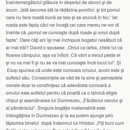
Înaintemergătorul glăsuia în deşertul de atunci şi de
acum: „Iată securea stă la rădăcina pomilor; şi tot pomul
care nu face roadă bună se taie şi se aruncă în foc.” Iar
roada este fapta căci ne învaţă cei care mereu ne vor di
înainte că „pomul se cunoaşte după roade şi omul după
fapte”. Oare câţi ani îşi mai închipuia bogatul nesăbuit că
ar mai trăi? David o spusese: „Omul ca iarba, zilele lui ca
floarea câmpului; aşa va înflori. Că vânt a trecut peste el
şi nu va mai fi şi nu se va mai cunoaşte încă locul lui”. Şi
Esop spunea că unde este comoara omului, acolo este şi
sufletul său. Consecinţele se văd de la sine şi perceptele
morale doar le consfinţesc că adevărata comoară a
omului este sufletul pentru că poartă ca o tainică efigie
chipul şi asemănarea lui Dumnezeu, „Făcătorul cerului şi
al pământului”. Singura bogăţie inalienabilă este
îmbogăţirea în Dumnezeu şi la ea putem ajunge prin
făptuirea binelui după îndemnul lui Hristos: „Fiţi buni cum