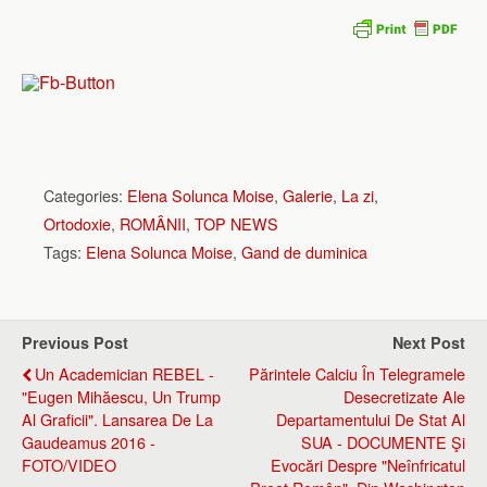
Categories:
Elena Solunca Moise
,
Galerie
,
La zi
,
Ortodoxie
,
ROMÂNII
,
TOP NEWS
Tags:
Elena Solunca Moise
,
Gand de duminica
Previous Post
Next Post
Un Academician REBEL -
Părintele Calciu În Telegramele
"Eugen Mihăescu, Un Trump
Desecretizate Ale
Al Graficii". Lansarea De La
Departamentului De Stat Al
Gaudeamus 2016 -
SUA - DOCUMENTE Şi
FOTO/VIDEO
Evocări Despre "neînfricatul