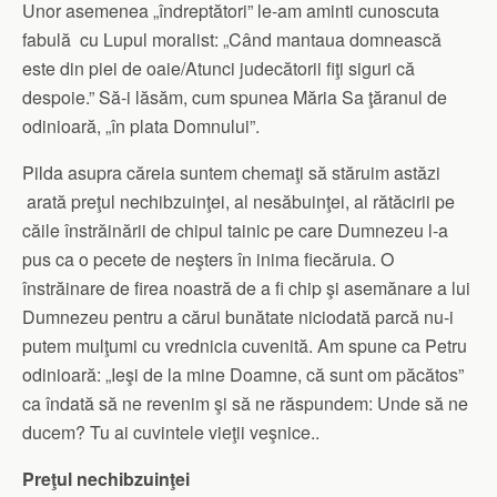
Unor asemenea „îndreptători” le-am aminti cunoscuta
fabulă cu Lupul moralist: „Când mantaua domnească
este din piei de oaie/Atunci judecătorii fiţi siguri că
despoie.” Să-i lăsăm, cum spunea Măria Sa ţăranul de
odinioară, „în plata Domnului”.
Pilda asupra căreia suntem chemaţi să stăruim astăzi
arată preţul nechibzuinţei, al nesăbuinţei, al rătăcirii pe
căile înstrăinării de chipul tainic pe care Dumnezeu l-a
pus ca o pecete de neşters în inima fiecăruia. O
înstrăinare de firea noastră de a fi chip şi asemănare a lui
Dumnezeu pentru a cărui bunătate niciodată parcă nu-i
putem mulţumi cu vrednicia cuvenită. Am spune ca Petru
odinioară: „Ieşi de la mine Doamne, că sunt om păcătos”
ca îndată să ne revenim şi să ne răspundem: Unde să ne
ducem? Tu ai cuvintele vieţii veşnice..
Preţul nechibzuinţei