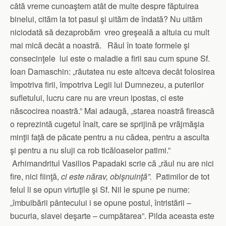
câtă vreme cunoaştem atât de multe despre făptuirea
binelui, cităm la tot pasul şi uităm de îndată? Nu uităm
niciodată să dezaprobăm vreo greşeală a altuia cu mult
mai mică decât a noastră. Răul în toate formele şi
consecinţele lui este o maladie a firii sau cum spune Sf.
Ioan Damaschin: „răutatea nu este altceva decât folosirea
împotriva firii, împotriva Legii lui Dumnezeu, a puterilor
sufletului, lucru care nu are vreun ipostas, ci este
născocirea noastră.” Mai adaugă, „starea noastră firească
o reprezintă cugetul înalt, care se sprijină pe vrăjmăşia
minţii faţă de păcate pentru a nu cădea, pentru a asculta
şi pentru a nu sluji ca rob ticăloaselor patimi.”
Arhimandritul Vasilios Papadaki scrie că „răul nu are nici
fire, nici fiinţă,
ci este nărav, obişnuinţă”.
Patimilor de tot
felul li se opun virtuţile şi Sf. Nil le spune pe nume:
„îmbuibării pântecului i se opune postul, întristării –
bucuria, slavei deşarte – cumpătarea”. Pilda aceasta este