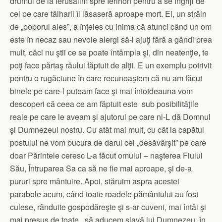
drumul de la Ierusalim spre Ierihon pentru a se îngriji de
cel pe care tâlharii îl lăsaseră aproape mort. El, un străin
de „poporul ales”, a înţeles cu inima că atunci când un om
este în necaz sau nevoie alergi să-l ajuţi fără a gândi prea
mult, căci nu ştii ce se poate întâmpla şi, din neatenţie, te
poţi face părtaş răului făptuit de alţii. E un exemplu potrivit
pentru o rugăciune în care recunoaştem că nu am făcut
binele pe care-l puteam face şi mai întotdeauna vom
descoperi că ceea ce am făptuit este sub posibilităţile
reale pe care le aveam şi ajutorul pe care ni-L dă Domnul
şi Dumnezeul nostru. Cu atât mai mult, cu cât la capătul
postului ne vom bucura de darul cel „desăvârşit” pe care
doar Părintele ceresc L-a făcut omului – naşterea Fiului
Său, Întruparea Sa ca să ne fie mai aproape, şi de-a
pururi spre mântuire. Apoi, stăruim aspra acestei
parabole acum, când toate roadele pământului au fost
culese, rânduite gospodăreşte şi s-ar cuveni, mai întâi şi
mai presus de toate, să aducem slavă lui Dumnezeu în