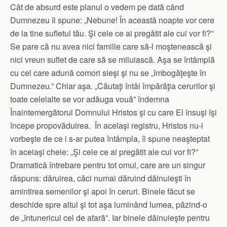
Cât de absurd este planul o vedem pe dată când
Dumnezeu îi spune: „Nebune! În această noapte vor cere
de la tine sufletul tău. Şi cele ce ai pregătit ale cui vor fi?”
Se pare că nu avea nici familie care să-l moştenească şi
nici vreun suflet de care să se miluiască. Aşa se întâmplă
cu cel care adună comori sieşi şi nu se „îmbogăţeşte în
Dumnezeu.” Chiar aşa. „Căutaţi întâi împărăţia cerurilor şi
toate celelalte se vor adăuga vouă” îndemna
Înaintemergătorul Domnului Hristos şi cu care El însuşi îşi
începe propovăduirea. În acelaşi registru, Hristos nu-i
vorbeşte de ce i s-ar putea întâmpla, îi spune neaşteptat
în aceiaşi cheie: „Şi cele ce ai pregătit ale cui vor fi?”
Dramatică întrebare pentru tot omul, care are un singur
răspuns: dăruirea, căci numai dăruind dăinuieşti în
amintirea semenilor şi apoi în ceruri. Binele făcut se
deschide spre altul şi tot aşa luminând lumea, păzind-o
de „întunericul cel de afară”. Iar binele dăinuieşte pentru