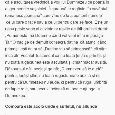
că e ascultarea vrednică a voii lui Dumnezeu ce poartă în
el germenele veşniciei. Împreună le regăsim în cuvântul
românesc „pomană” care vine de la a pomeni numele
celui care o face sau a celui pentru care se face. Este un
ecou peste veac al cuvintelor rostite de tâlharul cel drept:
„Pomeneşte-mă Doamne când vei veni întru împărăţia
Ta.” O tradiţie de demult consacră datina că atunci când
primeşti eşti dator să „Dumnezeu să primească”; că ştim
încă din Vechiul Testament că nu toată jertfa e primită şi
nu toată rugăciunea este ascultată şi chiar măcar auzită.
Răspunsul e în aceiaşi gamă: „Dumnezeu să te audă”
pentru, iarăşi ştim, nu toată rugăciunea e auzită şi nu
pentru că Dumnezeu nu aude, ci pentru că ruga, umbrită
de fapte rele, sau necuviincioasă nu poate ajunge la
Dumnezeu.
Comoara este acolo unde e sufletul, nu altunde