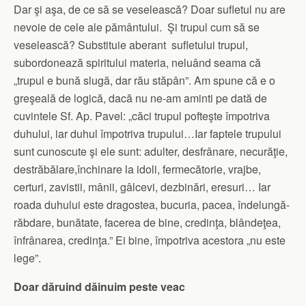
Dar şi aşa, de ce să se veselească? Doar sufletul nu are
nevoie de cele ale pământului. Şi trupul cum să se
veselească? Substituie aberant sufletului trupul,
subordonează spiritului materia, neluând seama că
„trupul e bună slugă, dar rău stăpân”. Am spune că e o
greşeală de logică, dacă nu ne-am aminti pe dată de
cuvintele Sf. Ap. Pavel: „căci trupul pofteşte împotriva
duhului, iar duhul împotriva trupului…Iar faptele trupului
sunt cunoscute şi ele sunt: adulter, desfrânare, necurăţie,
destrăbălare,închinare la idoli, fermecătorie, vrajbe,
certuri, zavistii, mânii, gâlcevi, dezbinări, eresuri… Iar
roada duhului este dragostea, bucuria, pacea, îndelungă-
răbdare, bunătate, facerea de bine, credinţa, blândeţea,
înfrânarea, credinţa.” Ei bine, împotriva acestora „nu este
lege”.
Doar dăruind dăinuim peste veac