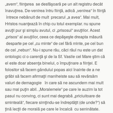
„avem”, fiinţarea se desfăşoară pe un alt registru decât
înavuţirea. De-venirea întru fiinţă, adică „venirea” în fiinţă
întrece nebănuit de mult precarul „a avea”. Mai mult,
Hristos nuanţează în chip cu totul exemplar. nu spune
avuţii pur şi simplu avutul, ci „prisosul” avuţiilor. Acest
„prisos” al avuţiilor, ceea ce depăşeşte dreapta măsură
desparte pe cel „cu minte” de cel fără minte, pe cel bun
de cel „nebun”. Nu-i spune rău, căci răul nu este un dat
ontologic ci o carenţă şi de la Sf. Vasile cel Mare ştim că
el este doar absenţa binelui, o împuţinare a fiinţei. E
folositor să facem gândului popas aici înainte de a ne
grăbi să facem afirmaţii maniheiste sau să revărsăm
valuri de demagogie în care să ne ascundem mai mult
sau mai puţin abil. „Moralemele” pe care le auzim la tot
pasul nu conving, ci sunt mai degrabă „priciuitoare de
sminteală”, fiecare simţindu-se îndreptăţit (de unde?”) să
ţină lecţii de morală pe care le încalcă cu seninătate.