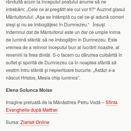
rânduită acum la începutul postului anume să ne
întrebăm: „Cele ce ai pregătit ale cui vor fi?” Auzind glasul
Mântuitorului: „Aşa se întâmplă cu cei ce-şi adună comori
sieşi şi nu se îmbogăţesc în Dumnezeu.” Însuşi
îndemnul dat de Mântuitorul este un dar ce umple inima
de lumină sfântă: să ne îmbogăţim în Dumnezeu. Este
vremea de a reînnoi începutul bun al lucrării noastre, al
revenirii la firea dintâi. S-o facem cu dăruirea cuibărită în
suflet şi sporită de Dumnezeu ca în noaptea sfântă să
vestim întru sfântă şi nepieritoare bucurie: „Astăzi s-a
născut Hristos, Mesia chip luminos”.
Elena Solunca Moise
Imagine preluată de la Mănăstirea Petru Vodă –
Sfînta
Evanghelie după Matthei
Sursa:
Ziaristi Online