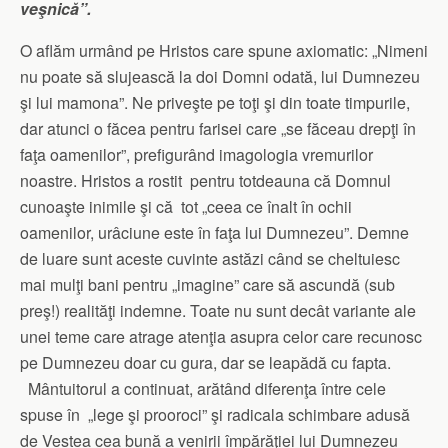
veşnică”.
O aflăm urmând pe Hristos care spune axiomatic: „Nimeni
nu poate să slujească la doi Domni odată, lui Dumnezeu
şi lui mamona”. Ne priveşte pe toţi şi din toate timpurile,
dar atunci o făcea pentru farisei care „se făceau drepţi în
faţa oamenilor”, prefigurând imagologia vremurilor
noastre. Hristos a rostit pentru totdeauna că Domnul
cunoaşte inimile şi că tot „ceea ce înalt în ochii
oamenilor, urâciune este în faţa lui Dumnezeu”. Demne
de luare sunt aceste cuvinte astăzi când se cheltuiesc
mai mulţi bani pentru „imagine” care să ascundă (sub
preş!) realităţi indemne. Toate nu sunt decât variante ale
unei teme care atrage atenţia asupra celor care recunosc
pe Dumnezeu doar cu gura, dar se leapădă cu fapta.
Mântuitorul a continuat, arătând diferenţa între cele
spuse în „lege şi prooroci” şi radicala schimbare adusă
de Vestea cea bună a venirii împărăţiei lui Dumnezeu