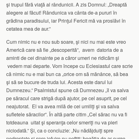
şi trupul fără viaţă al rândunicii. A zis Domnul: „Dreaptă
alegere ai făcut! Rândunica va cânta de-a pururi în
grădina paradisului, iar Prinţul Fericit mă va proslăvi în
cetatea mea de aur.”
Cum nimic nu e nou sub soare, şi nici nu mai este vreo
Americă care să fie „descoperită”, avem datoria de a
aminti de cei dinainte pe a căror umeri ne ridicăm şi
vedem mai departe. Vom începe cu Eclesiastul care scrie
că nimic nu e mai bun ca „orice om să mănânce, să bea
şi să se bucure de truda lui. Acesta este darul lui
Dumnezeu.” Psalmistul spune că Dumnezeu „îl va salva
pe săracul care strigă după ajutor, pe cel asuprit, pe cel
neajutorat. El va avea milă de cei umiliţi şi va salva
sufletele săracilor”. În altă parte citim „Cel sărac nu va fi
totdeauna uitat şi speranţa celor smeriţi nu va pieri
niciodată.” Şi, ca o concluzie: „Nu nădăjduiţi spre
nedreptate şi spre jefuire nu poftiţi; bogăţia de ar curge,