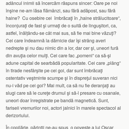
adâncul inimii să încercăm răspuns sincer: Oare pe noi
înşine ne-am lăsa flămânzi, sau fără adăpost, sau fără
haine? Cu osebire cei îmbrăcaţi în „haine strălucitoare”,
înconjuraţi de fast şi urmaţi de o suită de linguşitori, ca,
astfel, înălțându-se cât mai sus, să fie mai bine văzuţi?
Cei care îndeamnă la dărnicie dar îşi strâng averi
nedrepte şi nu dau nimic din a lor, dar cer şi, uneori fură
din avuţia celor mulţi. Cei care fac „pomeni” ca să-şi
adune capital de searbădă popularitate. Cei care „plâng”
în tirade nesfârşite pe cei goi, dar sunt îmbrăcaţi
ostentativ veştminte scumpe şi în dispreţul suveran nici
nu-i văd pe cei goi? Mai mult, ca să nu fie deranjaţi au
slugi care să le cureţe drumul şi să-l presare cu osanale,
uneori doar înregistrate pe bandă magnetică. Sunt,
fariseii vremurilor noi, actori jalnici în marele spectacol al
derizoriului.
În copilărie, părinţii ne-au spus o poveste a lui Oscar