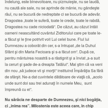
îndelung, este binevoitoare, nu pizmuieşte, nu se laudă,
nu caută ale sale, nu se aprinde de mânie, nu gândeşte
răul, nu se bucură de nedreptate ci se bucură de adevăr.
Dragostea „toate le suferă, toate le crede, toate le rabdă.
Dragostea nu cade niciodată”. De căzut, au căzut întâii
oameni neascultând cuvântul Ziditorului care pe toate le-
a făcut şi le ţine potrivit voii Lui celei bune. Fiul lui
Dumnezeu a coborât din cer, s-a întrupat „de la Duhul
Sfânt şi din Maria Fecioara şi s-a făcut om”. După ce,
pentru mântuirea noastră s-a răstignit şi a înviat „s-a suit
la ceruri şi şade de-a dreapta Tatălui”. Mai ştim că va veni
din nou „să judece vii şi morţii” instituind Împărăţia Sa fără
de sfârşit. Ne-a dat cuvintele dătătoare de viaţă că, „acolo
unde sunt doi sau trei adunaţi în numele Meu, sunt
împreună cu ei”.
Nu sărăcia ne desparte de Dumnezeu, şi nici bogăţia,
ci „inima rea”. Milostenia este aceea care, în chip