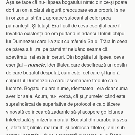
Aşa se face că nu-i lipsea bogatului nimic din ce-şi poate
dori un om a cărui singură preocupare este propriul sine
în orizontul strâmt, aproape sufocant al celor prea
pământeşti. Şi totuşi. Era lipsit de ceva esenţial care îi
invalida existenţa de om purtând în adâncul inimii chipul
lui Dumnezeu care l-a zidit cu mâinile Sale. Trăia în ceea
ce părea a fi „rai pe pământ” neluând seama că
adevăratul rai este în ceruri. Din bogăţia lui lipsea ceva
esenţial –
numele
, identitatea care descifrează un destin
de care bogatul despuiat, cum este cel care-şi ignoră
chipul lui Dumnezeu a cărui asemănare trebuie să o
lucreze. Bogatul nu are nume, identitatea era doar suma
averilor sale. Acum, nu-i vorbă, că şi „numele” când este
supraîncărcat de superlative de protocol e ca o tăcere
vinovată ce încearcă zadarnic să-şi acopere goliciunea
intelectuală şi mizeria morală. Bogatul din parabolă
avea
şi atâta tot; nimic mai mult; îşi petrecea zilele şi anii sub