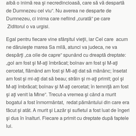
aibă o inimă rea şi necredincioasă, care să vă despartă
de Dumnezeu cel viu”. Nu averea ne desparte de
Dumnezeu, ci inima care nefiind „curată” pe care
Ziditorul o va urgisi.
Egal pentru fiecare vine sfârşitul vieţii, iar Cel care acum
ne dăruieşte marea Sa milă, atunci va judeca, ne va
despărţi „ca oile de capre” spunând cu dreaptă dreptate:
„gol am fost şi M-aţi îmbrăcat; bolnav am fost şi M-aţi
cercetat, flămând am fost şi Mi-aţi dat să mănânc; însetat
am fost şi mi-aţi dat să beau; străin şi m-aţi primit; gol şi
M-aţi îmbrăcat; bolnav şi M-aţi cercetat; în temniţă am fost
şi aţi venit la Mine”. Trecut-a vremea şi când a murit
bogatul a fost înmormântat, redat pământului din care era
făcut şi atât. A murit şi Lazăr şi sufletul a fost luat de îngeri
şi dus în înalturi. Fiecare a primit cu dreptate după faptele
lui.