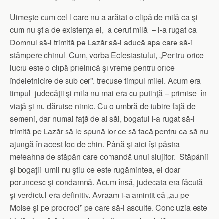
Uimeşte cum cel l care nu a arătat o clipă de milă ca şi
cum nu ştia de existenţa ei, a cerut milă – l-a rugat ca
Domnul să-l trimită pe Lazăr să-i aducă apa care să-i
stâmpere chinul. Cum, vorba Eclesiastului, „Pentru orice
lucru este o clipă prielnică şi vreme pentru orice
îndeletnicire de sub cer”. trecuse timpul milei. Acum era
timpul judecăţii şi mila nu mai era cu putinţă – primise în
viaţă şi nu dăruise nimic. Cu o umbră de iubire faţă de
semeni, dar numai faţă de ai săi, bogatul l-a rugat să-l
trimită pe Lazăr să le spună lor ce să facă pentru ca să nu
ajungă în acest loc de chin. Până şi aici îşi păstra
meteahna de stăpân care comandă unui slujitor. Stăpânii
şi bogaţii lumii nu ştiu ce este rugămintea, ei doar
poruncesc şi condamnă. Acum însă, judecata era făcută
şi verdictul era definitiv. Avraam i-a amintit că „au pe
Moise şi pe prooroci” pe care să-i asculte. Concluzia este