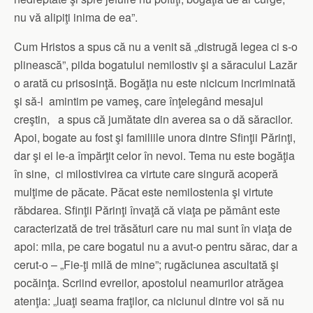
nu vă alipiţi inima de ea”.
Cum Hristos a spus că nu a venit să „distrugă legea ci s-o
plinească”, pilda bogatului nemilostiv şi a săracului Lazăr
o arată cu prisosinţă. Bogăţia nu este nicicum incriminată
şi să-l amintim pe vameş, care înţelegând mesajul
creştin, a spus că jumătate din averea sa o dă săracilor.
Apoi, bogate au fost şi familiile unora dintre Sfinţii Părinţi,
dar şi ei le-a împărţit celor în nevoi. Tema nu este bogăţia
în sine, ci milostivirea ca virtute care singură acoperă
mulţime de păcate. Păcat este nemilostenia şi virtute
răbdarea. Sfinţii Părinţi învaţă că viaţa pe pământ este
caracterizată de trei trăsături care nu mai sunt în viaţa de
apoi: mila, pe care bogatul nu a avut-o pentru sărac, dar a
cerut-o – „Fie-ţi milă de mine”; rugăciunea ascultată şi
pocăinţa. Scriind evreilor, apostolul neamurilor atrăgea
atenţia: „luaţi seama fraţilor, ca niciunul dintre voi să nu