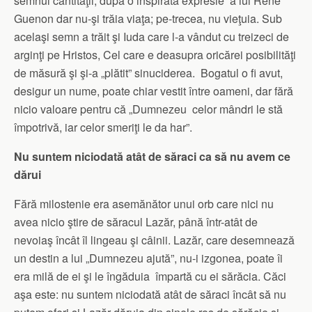
semnul cantităţii, după o inspirată expresie a lui Rene
Guenon dar nu-şi trăia viaţa; pe-trecea, nu vieţuia. Sub
acelaşi semn a trăit şi Iuda care l-a vândut cu treizeci de
arginţi pe Hristos, Cel care e deasupra oricărei posibilităţi
de măsură şi şi-a „plătit” sinuciderea. Bogatul o fi avut,
desigur un nume, poate chiar vestit între oameni, dar fără
nicio valoare pentru că „Dumnezeu celor mândri le stă
împotrivă, iar celor smeriţi le da har”.
Nu suntem niciodată atât de săraci ca să nu avem ce
dărui
Fără milostenie era asemănător unui orb care nici nu
avea nicio ştire de săracul Lazăr, până într-atât de
nevoiaş încât îl lingeau şi câinii. Lazăr, care desemnează
un destin a lui „Dumnezeu ajută”, nu-i izgonea, poate îi
era milă de ei şi le îngăduia împartă cu ei sărăcia. Căci
aşa este: nu suntem niciodată atât de săraci încât să nu