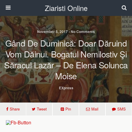
Ziaristi Online
November 5, 2017 • No Comments
Gând De Duminică: Doar Dăruind
Vom Dăinui. Bogatul Nemilostiv Şi
Săracul Lazăr – De Elena Solunca
Moise
EXpress
Share
Tweet
Pin
Mail
SMS