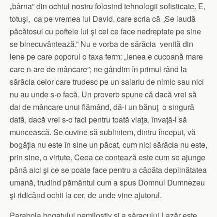
„bârna” din ochiul nostru folosind tehnologii sofisticate. E,
totuşi, ca pe vremea lui David, care scria că „Se laudă
păcătosul cu poftele lui şi cel ce face nedreptate pe sine
se binecuvântează.” Nu e vorba de sărăcia venită din
lene pe care poporul o taxa ferm: „lenea e cucoană mare
care n-are de mâncare”; ne gândim în primul rând la
sărăcia celor care trudesc pe un salariu de nimic sau nici
nu au unde s-o facă. Un proverb spune că dacă vrei să
dai de mâncare unui flămând, dă-i un bănuţ o singură
dată, dacă vrei s-o faci pentru toată viaţa, învaţă-l să
muncească. Se cuvine să subliniem, dintru început, vă
bogăţia nu este în sine un păcat, cum nici sărăcia nu este,
prin sine, o virtute. Ceea ce contează este cum se ajunge
până aici şi ce se poate face pentru a căpăta deplinătatea
umană, trudind pământul cum a spus Domnul Dumnezeu
şi ridicând ochii la cer, de unde vine ajutorul.
Parabola bogatului nemilostiv şi a săracului Lazăr este