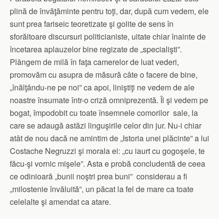
plină de învăţăminte pentru toţi, dar, după cum vedem, ele
sunt prea fariseic teoretizate şi golite de sens în
sforăitoare discursuri politicianiste, uitate chiar înainte de
încetarea aplauzelor bine regizate de „specialişti”.
Plângem de milă în faţa camerelor de luat vederi,
promovăm cu asupra de măsură câte o facere de bine,
„înălţându-ne pe noi” ca apoi, liniştiţi ne vedem de ale
noastre însumate într-o criză omniprezentă. Îl şi vedem pe
bogat, împodobit cu toate însemnele comorilor sale, la
care se adaugă astăzi linguşirile celor din jur. Nu-i chiar
atât de nou dacă ne amintim de „Istoria unei plăcinte” a lui
Costache Negruzzi şi morala ei: „cu iaurt cu gogoşele, te
făcu-şi vornic mişele”. Asta e probă concludentă de ceea
ce odinioară „bunii noştri prea buni” considerau a fi
„milostenie învăluită”, un păcat la fel de mare ca toate
celelalte şi amendat ca atare.