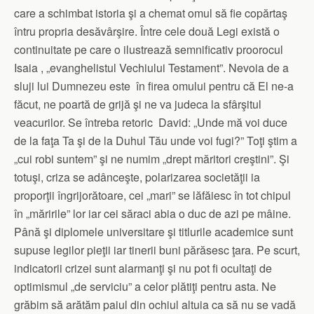
care a schimbat istoria şi a chemat omul să fie copărtaş
întru propria desăvârşire. Între cele două Legi există o
continuitate pe care o ilustrează semnificativ proorocul
Isaia , „evanghelistul Vechiului Testament”. Nevoia de a
sluji lui Dumnezeu este în firea omului pentru că El ne-a
făcut, ne poartă de grijă şi ne va judeca la sfârşitul
veacurilor. Se întreba retoric David: „Unde mă voi duce
de la faţa Ta şi de la Duhul Tău unde voi fugi?” Toţi ştim a
„cui robi suntem” şi ne numim „drept măritori creştini”. Şi
totuşi, criza se adânceşte, polarizarea societăţii ia
proporţii îngrijorătoare, cei „mari” se lăfăiesc în tot chipul
în „măririle” lor iar cei săraci abia o duc de azi pe mâine.
Până şi diplomele universitare şi titlurile academice sunt
supuse legilor pieţii iar tinerii buni părăsesc ţara. Pe scurt,
indicatorii crizei sunt alarmanţi şi nu pot fi ocultaţi de
optimismul „de serviciu” a celor plătiţi pentru asta. Ne
grăbim să arătăm paiul din ochiul altuia ca să nu se vadă