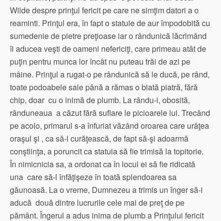
Wilde despre prinţul fericit pe care ne simţim datori a o
reaminti. Prinţul era, în fapt o statuie de aur împodobită cu
sumedenie de pietre preţioase iar o rândunică lăcrimând
îi aducea veşti de oameni nefericiţi, care primeau atât de
puţin pentru munca lor încât nu puteau trăi de azi pe
mâine. Prinţul a rugat-o pe rândunică să le ducă, pe rând,
toate podoabele sale până a rămas o biată piatră, fără
chip, doar cu o inimă de plumb. La rându-i, obosită,
rânduneaua a căzut fără suflare le picioarele lui. Trecând
pe acolo, primarul s-a înfuriat văzând oroarea care urâţea
oraşul şi , ca să-l curăţească, de fapt să-şi adoarmă
conştiinţa, a poruncit ca statuia să fie trimisă la topitorie.
În nimicnicia sa, a ordonat ca în locul ei să fie ridicată
una care să-l înfăţişeze în toată splendoarea sa
găunoasă. La o vreme, Dumnezeu a trimis un înger să-i
aducă două dintre lucrurile cele mai de preţ de pe
pământ. Îngerul a adus inima de plumb a Prinţului fericit