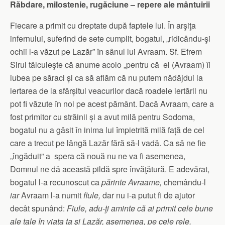
Răbdare, milostenie, rugăciune – repere ale mântuirii
Fiecare a primit cu dreptate după faptele lui. În arşiţa
infernului, suferind de sete cumplit, bogatul, „ridicându-şi
ochii l-a văzut pe Lazăr” în sânul lui Avraam. Sf. Efrem
Sirul tâlcuieşte că anume acolo „pentru că el (Avraam) îi
iubea pe săraci și ca să aflăm că nu putem nădăjdui la
iertarea de la sfârșitul veacurilor dacă roadele iertării nu
pot fi văzute în noi pe acest pământ. Dacă Avraam, care a
fost primitor cu străinii și a avut milă pentru Sodoma,
bogatul nu a găsit în inima lui împietrită milă față de cel
care a trecut pe lângă Lazăr fără să-l vadă. Ca să ne fie
„îngăduit” a spera că nouă nu ne va fi asemenea,
Domnul ne dă această pildă spre învăţătură. E adevărat,
bogatul l-a recunoscut ca
părinte Avraame,
chemându-l
iar
Avraam l-a numit
fiule,
dar nu i-a putut fi de ajutor
decât spunând:
Fiule, adu-ţi aminte că ai primit cele bune
ale tale în viaţa ta şi Lazăr, asemenea, pe cele rele.