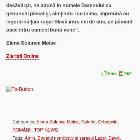
desăvârşit, ne adună în numele Domnului cu
genunchi plecat şi, simţindu-l cu inima, împreună cu
îngerii înălţăm ruga: Slavă întru cei de sus, pe pământ
pace întru oameni bună voire”.
Elena Solunca Moise
Ziaristi Online
Categories:
Elena Solunca Moise
,
Galerie
,
Ortodoxie
,
ROMÂNII
,
TOP NEWS
Tags:
Amin
,
Bogatul nemilostiv si saracul Lazar
,
David
,