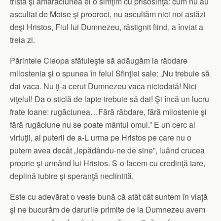
tristă şi amărăciunea ei o simţim cu prisosinţă: cum nu au
ascultat de Moise şi prooroci, nu ascultăm nici noi astăzi
deşi Hristos, Fiul lui Dumnezeu, răstignit fiind, a înviat a
treia zi.
Părintele Cleopa sfătuieşte să adăugăm la răbdare
milostenia şi o spunea în felul Sfinţiei sale: „Nu trebuie să
dai vaca. Nu ţi-a cerut Dumnezeu vaca niciodată! Nici
viţelul! Da o sticlă de lapte trebuie să dai! Şi încă un lucru
frate Ioane: rugăciunea…Fără răbdare, fără milostenie şi
fără rugăciune nu se poate mântui omul.” E un cerc al
virtuţii, al puterii de a-L urma pe Hristos pe care nu o
putem avea decât „lepădându-ne de sine”, luând crucea
proprie şi urmând lui Hristos. S-o facem cu credinţă tare,
deplină iubire şi speranţă neclintită.
Este cu adevărat o veste bună că atât cât suntem în viaţă
şi ne bucurăm de darurile primite de la Dumnezeu avem