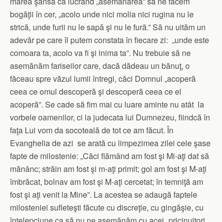
marea şansă ca lucrând „asemănarea” să ne facem
bogăţii în cer, „acolo unde nici molia nici rugina nu le
strică, unde furii nu le sapă şi nu le fură.” Să nu uităm un
adevăr pe care îl putem constata în fiecare zi: „unde este
comoara ta, acolo va fi şi inima ta”. Nu trebuie să ne
asemănăm fariseilor care, dacă dădeau un bănuţ, o
făceau spre văzul lumii întregi, căci Domnul „acoperă
ceea ce omul descoperă şi descoperă ceea ce el
acoperă”. Se cade să fim mai cu luare aminte nu atât la
vorbele oamenilor, ci la judecata lui Dumnezeu, fiindcă în
faţa Lui vom da socoteală de tot ce am făcut. În
Evanghelia de azi se arată cu limpezimea zilei cele şase
fapte de milostenie: „Căci flămând am fost şi Mi-aţi dat să
mănânc; străin am fost şi m-aţi primit; gol am fost şi M-aţi
îmbrăcat, bolnav am fost şi M-aţi cercetat; în temniţă am
fost şi aţi venit la Mine”. La acestea se adaugă faptele
milosteniei sufleteşti făcute cu discreţie, cu gingăşie, cu
înţelepciune ca să nu ne asemănăm cu acei „pricinuitori