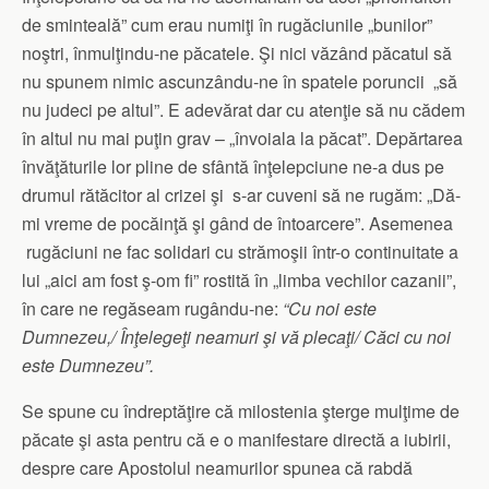
de sminteală” cum erau numiţi în rugăciunile „bunilor”
noştri, înmulţindu-ne păcatele. Şi nici văzând păcatul să
nu spunem nimic ascunzându-ne în spatele poruncii „să
nu judeci pe altul”. E adevărat dar cu atenţie să nu cădem
în altul nu mai puţin grav – „învoiala la păcat”. Depărtarea
învăţăturile lor pline de sfântă înţelepciune ne-a dus pe
drumul rătăcitor al crizei şi s-ar cuveni să ne rugăm: „Dă-
mi vreme de pocăinţă şi gând de întoarcere”. Asemenea
rugăciuni ne fac solidari cu strămoşii într-o continuitate a
lui „aici am fost ş-om fi” rostită în „limba vechilor cazanii”,
în care ne regăseam rugându-ne:
“Cu noi este
Dumnezeu,/ Înţelegeţi neamuri şi vă plecaţi/ Căci cu noi
este Dumnezeu”.
Se spune cu îndreptăţire că milostenia şterge mulţime de
păcate şi asta pentru că e o manifestare directă a iubirii,
despre care Apostolul neamurilor spunea că rabdă