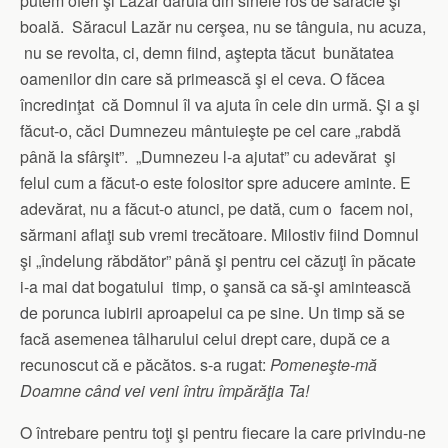
putem oferi şi Lazăr dăruia din sinele ros de sărăcie şi
boală. Săracul Lazăr nu cerşea, nu se tânguia, nu acuza,
nu se revolta, ci, demn fiind, aştepta tăcut bunătatea
oamenilor din care să primească şi el ceva. O făcea
încredinţat că Domnul îl va ajuta în cele din urmă. Şi a şi
făcut-o, căci Dumnezeu mântuieşte pe cel care „rabdă
până la sfârşit”. „Dumnezeu l-a ajutat” cu adevărat şi
felul cum a făcut-o este folositor spre aducere aminte. E
adevărat, nu a făcut-o atunci, pe dată, cum o facem noi,
sărmani aflaţi sub vremi trecătoare. Milostiv fiind Domnul
şi „îndelung răbdător” până şi pentru cei căzuţi în păcate
i-a mai dat bogatului timp, o şansă ca să-şi amintească
de porunca iubirii aproapelui ca pe sine. Un timp să se
facă asemenea tâlharului celui drept care, după ce a
recunoscut că e păcătos. s-a rugat:
Pomeneşte-mă
Doamne când vei veni întru împărăţia Ta!
O întrebare pentru toţi şi pentru fiecare la care privindu-ne