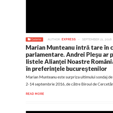
Galerie
AUTHOR:
EXPRESS
-
SEPTEMBER 21, 2016
Marian Munteanu intră tare în 
parlamentare. Andrei Pleşu ar 
listele Alianţei Noastre Români
în preferinţele bucureştenilor
Marian Munteanu este surpriza ultimului sondaj de o
2-14 septembrie 2016, de către Biroul de Cercetări
READ MORE