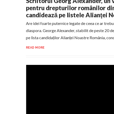
Scriitorul Georg Alexander, un v
pentru drepturilor românilor di
candidează pe listele Alianţei
Are idei foarte puternice legate de ceea ce ar treb
diaspora. George Alexander, stabilit de peste 20 de
pe lista candidaților Alianței Noastre România, c
READ MORE