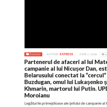
Exclusiv
AUTHOR:
EXPRESS
-
JUNE 2, 2016
4
Partenerul de afaceri al lui Mat
campanie al lui Nicuşor Dan, est
Belarusului conectat la “cercul” 
Buzdugan, omul lui Lukaşenko şi
Khmarin, martorul lui Putin. U
Moroianu
Legăturile primejdioase ale şefului de campanie al 