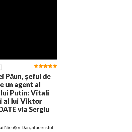
ei Păun, şeful de
e un agent al
lui Putin: Vitali
 al lui Viktor
PDATE via Sergiu
lui Nicuşor Dan, afaceristul