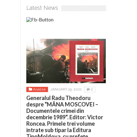
Latest News
Analize
JANUARY 19, 2021
2
Generalul Radu Theodoru
despre “MÂNA MOSCOVEI –
Documentele crimei din
decembrie 1989”. Editor: Victor
Roncea. Primele trei volume
intrate sub tipar la Editura
TipoMoldova, cu prefețe