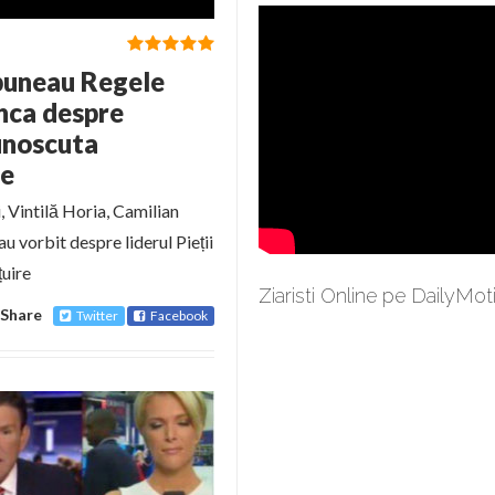
puneau Regele
unca despre
unoscuta
ie
Vintilă Horia, Camilian
u vorbit despre liderul Pieții
țuire
Ziaristi Online pe DailyMot
Share
Twitter
Facebook