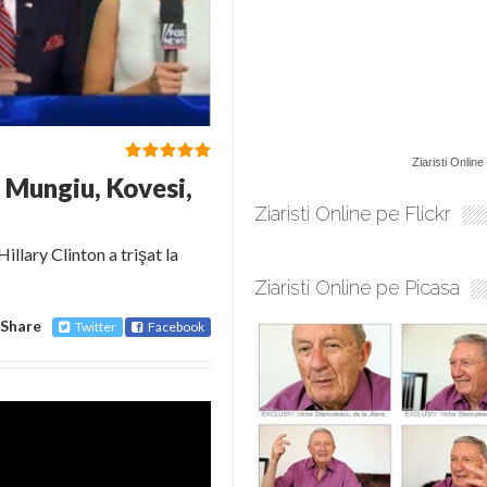
Ziaristi Online
Mungiu, Kovesi,
Ziaristi Online pe Flickr
illary Clinton a trişat la
Ziaristi Online pe Picasa
Share
Twitter
Facebook