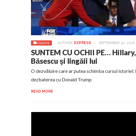
Galerie
AUTHOR:
EXPRESS
-
SEPTEMBER 30, 2016
SUNTEM CU OCHII PE… Hillary, 
Băsescu şi lingăii lui
O dezvăluire care ar putea schimba cursul istoriei: H
dezbaterea cu Donald Trump
READ MORE