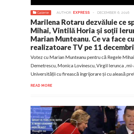
Galerie
AUTHOR:
EXPRESS
-
DECEMBER 6, 2016
Marilena Rotaru dezvăluie ce s
Mihai, Vintilă Horia şi soţii Ier
Marian Munteanu. Ce va face c
realizatoare TV pe 11 decembr
Votez cu Marian Munteanu pentru că Regele Mihai, 
Demetrescu, Monica Lovinescu, Virgil Ierunca , mi-a
Universității cu firească îngrijorare și cu aleasă pre
READ MORE