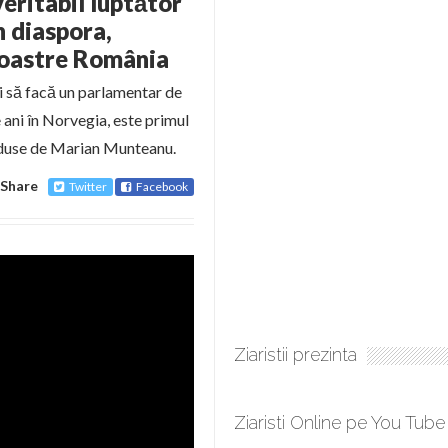
eritabil luptător
n diaspora,
 Noastre România
ui să facă un parlamentar de
 ani în Norvegia, este primul
onduse de Marian Munteanu.
Share
Twitter
Facebook
Ziaristii prezinta
Ziaristi Online pe You Tube