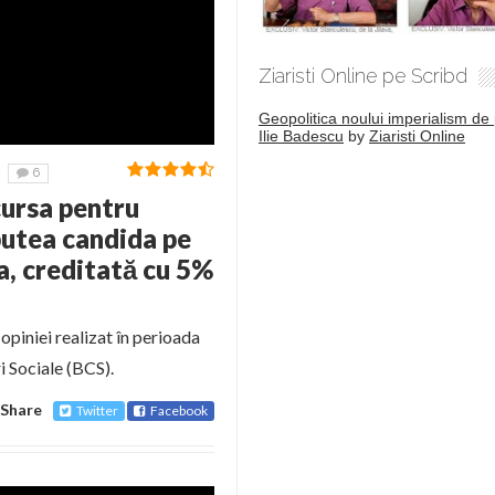
Ziaristi Online pe Scribd
Geopolitica noului imperialism de 
Ilie Badescu
by
Ziaristi Online
6
cursa pentru
putea candida pe
a, creditată cu 5%
piniei realizat în perioada
 Sociale (BCS).
Share
Twitter
Facebook