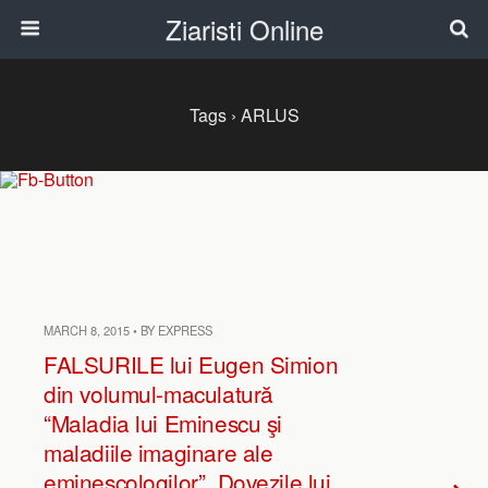
Ziaristi Online
Tags › ARLUS
MARCH 8, 2015 • BY EXPRESS
FALSURILE lui Eugen Simion
din volumul-maculatură
“Maladia lui Eminescu şi
maladiile imaginare ale
eminescologilor”. Dovezile lui