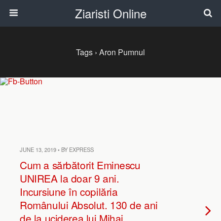
Ziaristi Online
Tags › Aron Pumnul
JUNE 13, 2019 • BY EXPRESS
Cum a sărbătorit Eminescu
UNIREA la doar 9 ani.
Incursiune în copilăria
Românului Absolut. 130 de ani
de la uciderea lui Mihai