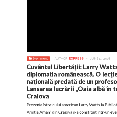
Eveniment
AUTHOR:
EXPRESS
-
JUNE 11, 2018
Cuvântul Libertății: Larry Watts
diplomația românească. O lecţie
naţională predată de un profeso
Lansarea lucrării „Oaia albă în 
Craiova
Prezența istoricului american Larry Watts la Bibli
Aristia Aman” din Craiova s-a constituit într-un ev