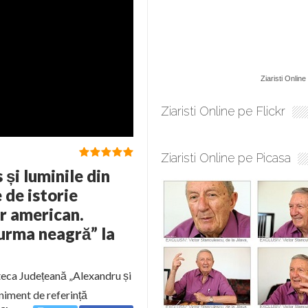
Ziaristi Online
Ziaristi Online pe Flickr
Ziaristi Online pe Picasa
 și luminile din
 de istorie
r american.
turma neagră” la
oteca Județeană „Alexandru și
eniment de referință