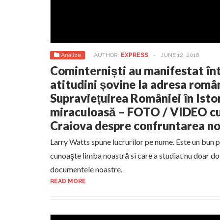
Analize
AUTHOR:
EXPRESS
-
JUNE 12, 2018
Cominterniști au manifestat î
atitudini șovine la adresa român
Supraviețuirea României în Isto
miraculoasă – FOTO / VIDEO cu
Craiova despre confruntarea n
Larry Watts spune lucrurilor pe nume. Este un bun p
cunoaşte limba noastră si care a studiat nu doar d
documentele noastre.
READ MORE