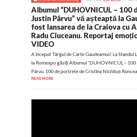
Cristina Nichitus Roncea
AUTHOR:
EXPRESS
-
NOVE
Albumul “DUHOVNICUL – 100 de
Justin Pârvu” vă așteaptă la G
fost lansarea de la Craiova cu 
Radu Ciuceanu. Reportaj emoțio
VIDEO
A început Târgul de Carte Gaudeamus! La Standul L
la Romexpo găsiți Albumul “DUHOVNICUL – 100 de 
Pârvu. 100 de portrete de Cristina Nichituș Roncea
READ MORE