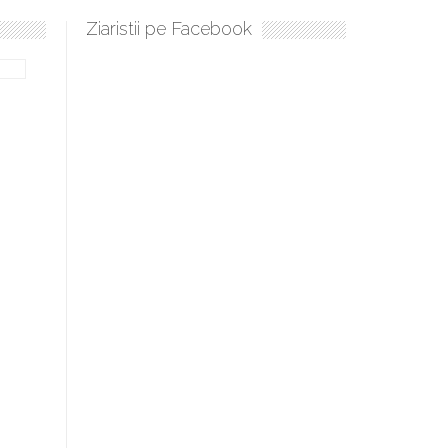
Ziaristii pe Facebook
Sculați, sculați, boieri mari! Sara Nukina are nevoie de ajutorul n