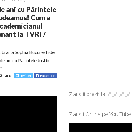
MBER 22, 2019
 ani cu Părintele
audeamus! Cum a
Academicianul
nant la TVRi /
ibraria Sophia Bucuresti de
ani cu Părintele Justin
”.
Share
Twitter
Facebook
Ziaristii prezinta
Ziaristi Online pe You Tube