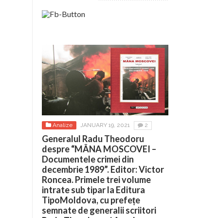
Analize
JANUARY 19, 2021
2
Generalul Radu Theodoru
despre “MÂNA MOSCOVEI –
Documentele crimei din
decembrie 1989”. Editor: Victor
Roncea. Primele trei volume
intrate sub tipar la Editura
TipoMoldova, cu prefețe
semnate de generalii scriitori