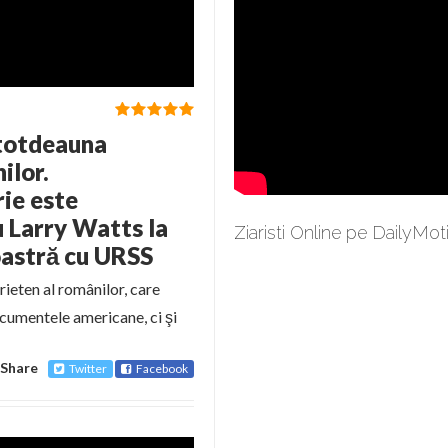
ntotdeauna
ilor.
rie este
 Larry Watts la
Ziaristi Online pe DailyMot
oastră cu URSS
rieten al românilor, care
ocumentele americane, ci şi
Share
Twitter
Facebook