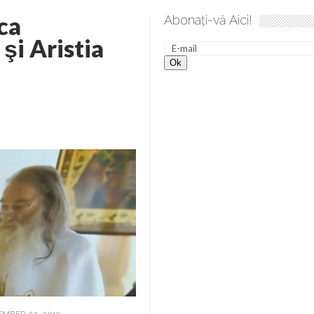
ca
Abonați-vă Aici!
 spre desăvârșire. Gând de duminică de Elena Solunca Moise
şi Aristia