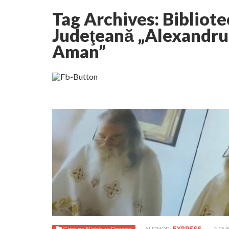
Tag Archives:
Bibliote
Lepădarea de sine și urmarea lui Hristos. Calea
Judeţeană „Alexandru 
Aman”